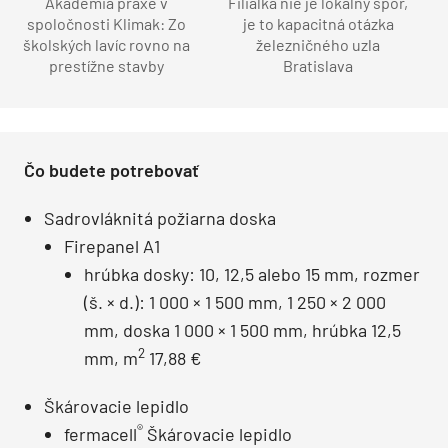
Akadémia praxe v
Filiálka nie je lokálny spor,
spoločnosti Klimak: Zo
je to kapacitná otázka
školských lavíc rovno na
železničného uzla
prestížne stavby
Bratislava
Čo budete potrebovať
Sadrovláknitá požiarna doska
Firepanel A1
hrúbka dosky: 10, 12,5 alebo 15 mm, rozmer
(š. × d.): 1 000 × 1 500 mm, 1 250 × 2 000
mm, doska 1 000 × 1 500 mm, hrúbka 12,5
2
mm, m
17,88 €
Škárovacie lepidlo
®
fermacell
Škárovacie lepidlo