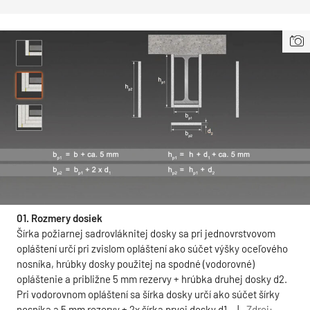
01. Rozmery dosiek
Šírka požiarnej sadrovláknitej dosky sa pri jednovrstvovom
opláštení určí pri zvislom opláštení ako súčet výšky oceľového
nosníka, hrúbky dosky použitej na spodné (vodorovné)
opláštenie a približne 5 mm rezervy + hrúbka druhej dosky d2.
Pri vodorovnom opláštení sa šírka dosky určí ako súčet šírky
nosníka a 5 mm rezervy + 2x šírka prvej dosky d1.
|
Zdroj: