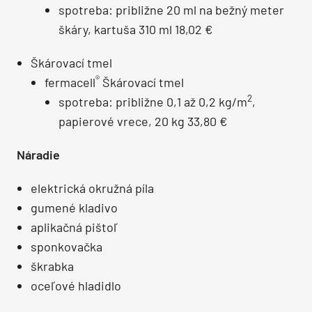
spotreba: približne 20 ml na bežný meter
škáry, kartuša 310 ml 18,02 €
Škárovací tmel
®
fermacell
Škárovací tmel
2
spotreba: približne 0,1 až 0,2 kg/m
,
papierové vrece, 20 kg 33,80 €
Náradie
elektrická okružná píla
gumené kladivo
aplikačná pištoľ
sponkovačka
škrabka
oceľové hladidlo