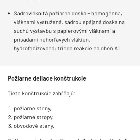
Sadrovláknitá požiarna doska – homogénna,
vláknami vystužená, sadrou spájaná doska na
suchú výstavbu s papierovými vláknami a
prísadami nehorľavých vlákien,
hydrofobizovaná; trieda reakcie na oheň A1.
Požiarne deliace konštrukcie
Tieto konštrukcie zahŕňajú:
požiarne steny,
požiarne stropy,
obvodové steny.