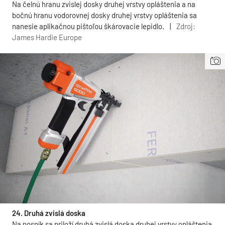
Na čelnú hranu zvislej dosky druhej vrstvy opláštenia a na
bočnú hranu vodorovnej dosky druhej vrstvy opláštenia sa
nanesie aplikačnou pištoľou škárovacie lepidlo.
|
Zdroj:
James Hardie Europe
24. Druhá zvislá doska
Na nosník sa priloží druhá zvislá doska druhej vrstvy opláštenia