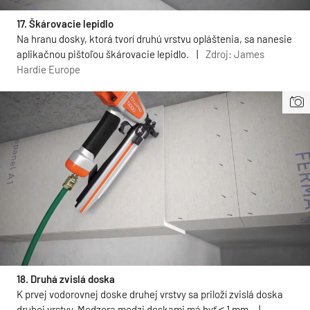
17. Škárovacie lepidlo
Na hranu dosky, ktorá tvorí druhú vrstvu opláštenia, sa nanesie
aplikačnou pištoľou škárovacie lepidlo.
|
Zdroj: James
Hardie Europe
18. Druhá zvislá doska
K prvej vodorovnej doske druhej vrstvy sa priloží zvislá doska
druhej vrstvy. Medzera medzi doskami má byť ≤ 1 mm.
|