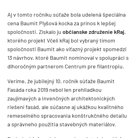
Aj v tomto ročníku súťaže bola udelená špeciálna
cena Baumit Plyšová kocka za prínos k lepšej
spoločnosti. Získalo ju
občianske združenie kRaj
,
ktorého projekt Včelí kRaj bol vybraný tímom
spoločnosti Baumit ako víťazný projekt spomedzi
13 návrhov, ktoré Baumit nominoval v spolupráci s
dlhoročným partnerom Centrum pre filantropiu.
Veríme, že jubilejný 10. ročník súťaže Baumit
Fasáda roka 2019 nebol len prehliadkou
zaujímavých a invenčných architektonických
riešení fasád, ale súčasne aj ukážkou kvalitného
remeselného spracovania konštrukčného detailu
a správneho použitia stavebných materiálov.