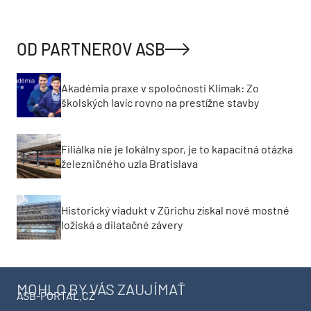
OD PARTNEROV ASB
Akadémia praxe v spoločnosti Klimak: Zo
školských lavíc rovno na prestížne stavby
Filiálka nie je lokálny spor, je to kapacitná otázka
železničného uzla Bratislava
Historický viadukt v Zürichu získal nové mostné
ložiská a dilatačné závery
MOHLO BY VÁS ZAUJÍMAŤ
ASB-PORTAL.CZ