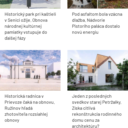
Historický park pri kaštieli
Pod asfaltom bola vzácna
v Senici ožije. Obnova
dlažba. Nádvorie
národnej kultúrnej
Pistoriho paláca dostalo
pamiatky vstupuje do
novú energiu
ďalšej fázy
Historická radnica v
Jeden z posledných
Prievoze čaká na obnovu.
svedkov starej Petržalky.
Ružinov hľadá
Získa citlivá
zhotoviteľa rozsiahlej
rekonštrukcia rodinného
obnovy
domu cenu za
architektúru?