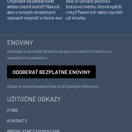
Chystáte sa zatepľovať
Ako si vyrobiť poctivú
alebo meniť kotol? Návod,
brezovú metlu, ktorá vydrží
ako v nových dotačných
roky? Pavol ich takto vyrobil
výzvach neprísť o tisíce eur
už stovky
ENOVINY
Nechajte si posielať dôležité správy zo sveta architektúry a
stavebníctva emailom:
ODOBERAŤ BEZPLATNÉ ENOVINY
Odber je možné kedykoľvek zrušiť jedným kliknutím.
UŽITOČNÉ ODKAZY
O NÁS
KONTAKTY
PREDPLATNÉ ČASOPISU ASB