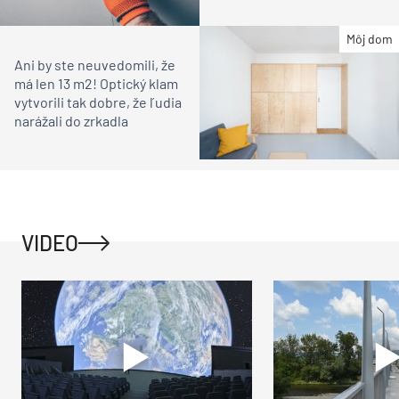
Môj dom
Ani by ste neuvedomili, že
má len 13 m2! Optický klam
vytvorili tak dobre, že ľudia
narážali do zrkadla
VIDEO