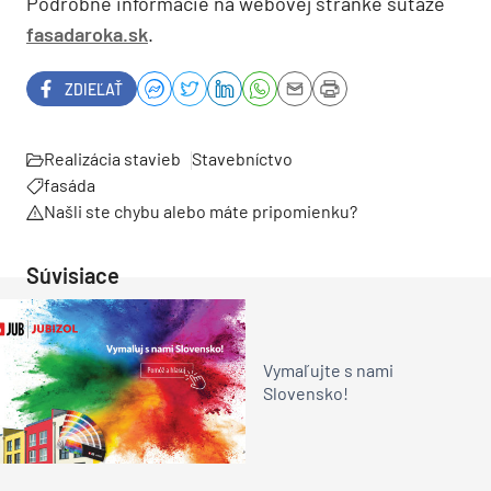
Podrobné informácie na webovej stránke súťaže
fasadaroka.sk
.
ZDIEĽAŤ
Realizácia stavieb
Stavebníctvo
fasáda
Našli ste chybu alebo máte pripomienku?
Súvisiace
Vymaľujte s nami
Slovensko!