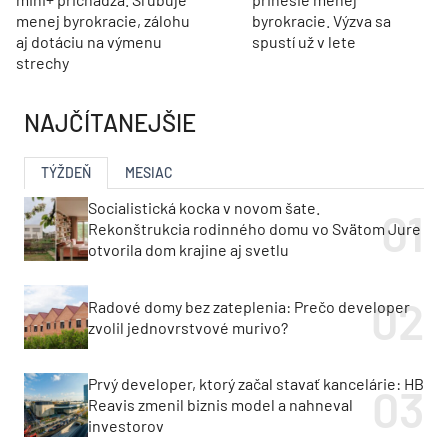
menej byrokracie, zálohu
byrokracie. Výzva sa
aj dotáciu na výmenu
spustí už v lete
strechy
NAJČÍTANEJŠIE
TÝŽDEŇ
MESIAC
Socialistická kocka v novom šate.
Rekonštrukcia rodinného domu vo Svätom Jure
otvorila dom krajine aj svetlu
Radové domy bez zateplenia: Prečo developer
zvolil jednovrstvové murivo?
Prvý developer, ktorý začal stavať kancelárie: HB
Reavis zmenil biznis model a nahneval
investorov