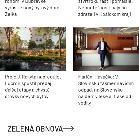
rohom. V Dúbravke
štvrťroku rástli pomalšie.
vyrastie nový bytový dom
Nehnuteľnosti najviac
Zelka
zdraželi v Košickom kraji
Projekt Rakyta napreduje.
Marián Hlavačka: V
Lucron spustil predaj
Slovinsku takmer nevidím
ďalšej etapy a chystá
odpad, na Slovensku
stovky nových bytov
nájdem v lese aj fľaše od
vodky
ZELENÁ OBNOVA