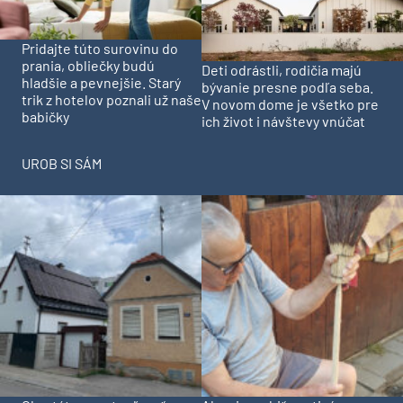
Pridajte túto surovinu do
prania, obliečky budú
Deti odrástli, rodičia majú
hladšie a pevnejšie. Starý
bývanie presne podľa seba.
trik z hotelov poznali už naše
V novom dome je všetko pre
babičky
ich život i návštevy vnúčat
UROB SI SÁM