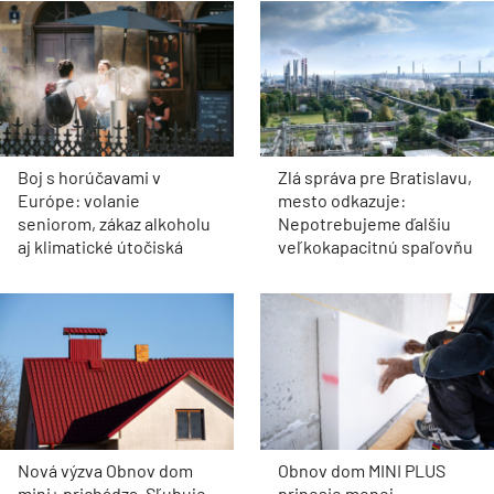
Boj s horúčavami v
Zlá správa pre Bratislavu,
Európe: volanie
mesto odkazuje:
seniorom, zákaz alkoholu
Nepotrebujeme ďalšiu
aj klimatické útočiská
veľkokapacitnú spaľovňu
Nová výzva Obnov dom
Obnov dom MINI PLUS
mini+ prichádza. Sľubuje
prinesie menej