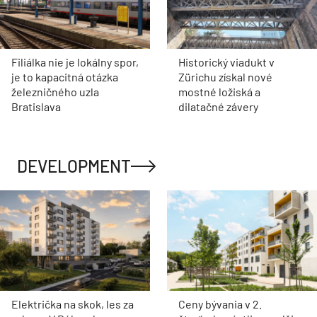
Filiálka nie je lokálny spor,
Historický viadukt v
je to kapacitná otázka
Zürichu získal nové
železničného uzla
mostné ložiská a
Bratislava
dilatačné závery
DEVELOPMENT
Električka na skok, les za
Ceny bývania v 2.