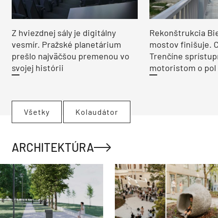
Z hviezdnej sály je digitálny
Rekonštrukcia Bi
vesmír. Pražské planetárium
mostov finišuje. 
prešlo najväčšou premenou vo
Trenčíne sprístup
svojej histórii
motoristom o pol 
Všetky
Kolaudátor
ARCHITEKTÚRA