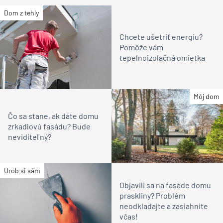
Dom z tehly
Chcete ušetriť energiu?
Pomôže vám
tepelnoizolačná omietka
Môj dom
Čo sa stane, ak dáte domu
zrkadlovú fasádu? Bude
neviditeľný?
Urob si sám
Objavili sa na fasáde domu
praskliny? Problém
neodkladajte a zasiahnite
včas!