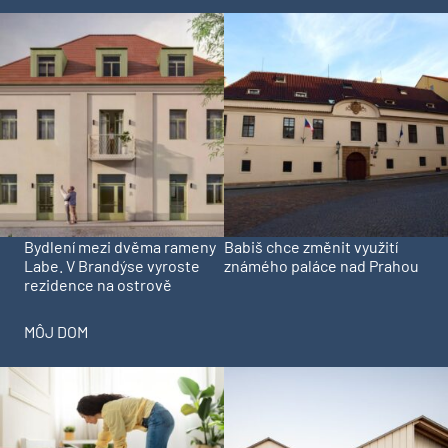
Bydlení mezi dvěma rameny
Babiš chce změnit využití
Labe. V Brandýse vyroste
známého paláce nad Prahou
rezidence na ostrově
MÔJ DOM