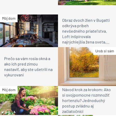
Môj dom
Obraz dvoch žien v Bugatti
odkrýva príbeh
nevšedného priateľstva.
Loft inšpirovala
najrýchlejšia žena sveta,
Eliška Junková
Urob si sám
Prečo sa vám rosia okná a
ako ich pred zimou
nastaviť, aby ste ušetrili na
vykurovaní
Návod krok za krokom: Ako
Môj dom
si svojpomocne rozmnožiť
hortenziu? Jednoduchý
postup zvládnu aj
začiatočníci