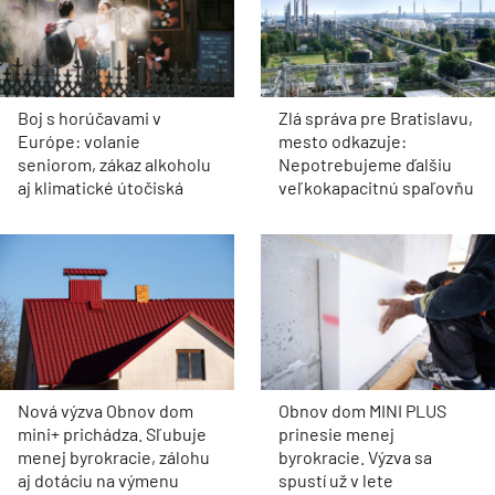
Boj s horúčavami v
Zlá správa pre Bratislavu,
Európe: volanie
mesto odkazuje:
seniorom, zákaz alkoholu
Nepotrebujeme ďalšiu
aj klimatické útočiská
veľkokapacitnú spaľovňu
Nová výzva Obnov dom
Obnov dom MINI PLUS
mini+ prichádza. Sľubuje
prinesie menej
menej byrokracie, zálohu
byrokracie. Výzva sa
aj dotáciu na výmenu
spustí už v lete