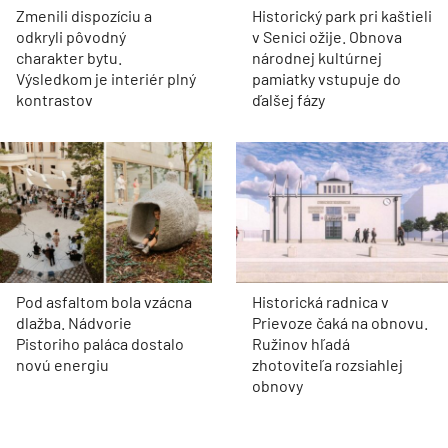
Zmenili dispozíciu a
Historický park pri kaštieli
odkryli pôvodný
v Senici ožije. Obnova
charakter bytu.
národnej kultúrnej
Výsledkom je interiér plný
pamiatky vstupuje do
kontrastov
ďalšej fázy
Pod asfaltom bola vzácna
Historická radnica v
dlažba. Nádvorie
Prievoze čaká na obnovu.
Pistoriho paláca dostalo
Ružinov hľadá
novú energiu
zhotoviteľa rozsiahlej
obnovy