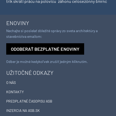
trik skráti prácu na polovicu
záhonu celosezónny šmrnc
ENOVINY
Nechajte si posielať dôležité správy zo sveta architektúry a
stavebníctva emailom:
ODOBERAŤ BEZPLATNÉ ENOVINY
Odber je možné kedykoľvek zrušiť jedným kliknutím.
UŽITOČNÉ ODKAZY
O NÁS
KONTAKTY
PREDPLATNÉ ČASOPISU ASB
INZERCIA NA ASB.SK