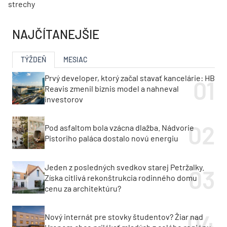
strechy
NAJČÍTANEJŠIE
TÝŽDEŇ
MESIAC
Prvý developer, ktorý začal stavať kancelárie: HB
Reavis zmenil biznis model a nahneval
investorov
Pod asfaltom bola vzácna dlažba. Nádvorie
Pistoriho paláca dostalo novú energiu
Jeden z posledných svedkov starej Petržalky.
Získa citlivá rekonštrukcia rodinného domu
cenu za architektúru?
Nový internát pre stovky študentov? Žiar nad