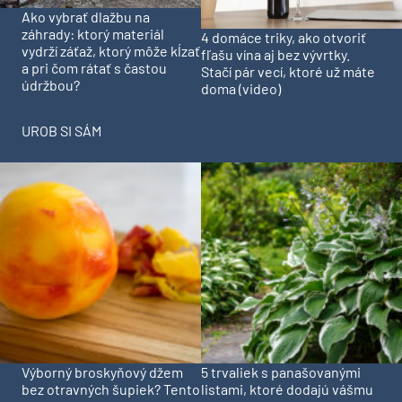
Ako vybrať dlažbu na
záhrady: ktorý materiál
4 domáce triky, ako otvoriť
vydrží záťaž, ktorý môže kĺzať
fľašu vína aj bez vývrtky.
a pri čom rátať s častou
Stačí pár vecí, ktoré už máte
údržbou?
doma (video)
UROB SI SÁM
Výborný broskyňový džem
5 trvaliek s panašovanými
bez otravných šupiek? Tento
listami, ktoré dodajú vášmu