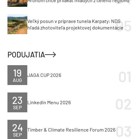
Hronom chce prilákať mladých z celého regiónu
Veľký posun v príprave tunela Karpaty: NDS
hľadá zhotoviteľa projektovej dokumentácie
PODUJATIA
19
JAGA CUP 2026
AUG
23
LinkedIn Menu 2026
SEP
24
Timber & Climate Resilience Forum 2026
SEP