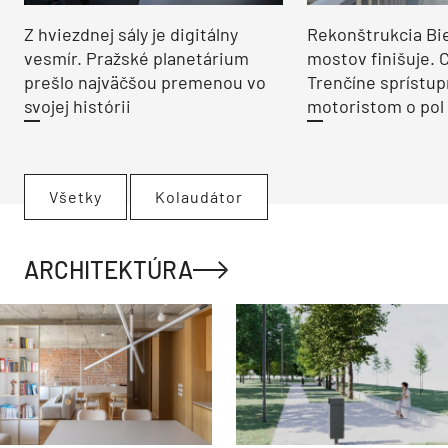
Z hviezdnej sály je digitálny
Rekonštrukcia Bi
vesmír. Pražské planetárium
mostov finišuje. 
prešlo najväčšou premenou vo
Trenčíne sprístup
svojej histórii
motoristom o pol 
Všetky
Kolaudátor
ARCHITEKTÚRA