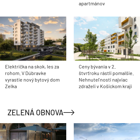
apartmánov
Električka na skok, les za
Ceny bývania v 2.
rohom. V Dúbravke
štvrťroku rástli pomalšie.
vyrastie nový bytový dom
Nehnuteľnosti najviac
Zelka
zdraželi v Košickom kraji
ZELENÁ OBNOVA