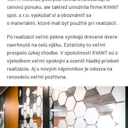
cenovú ponuku, ale taktiež umožnila firme KVANT
spol. s r.o. vyskúšať si a oboznámiť sa
s materiálmi, ktoré mali byť použité pri realizácii.
Po realizácii veľmi pekne vynikajú drevené dvere
navrhnuté na celú výšku. Esteticky to veľmi
prospelo úzkej chodbe. V spoločnosti KVANT sú s
výsledkom veľmi spokojní a ocenili hladký priebeh
realizácie. Aj u nových nájomníkov je odozva na
renováciu veľmi pozitívna.