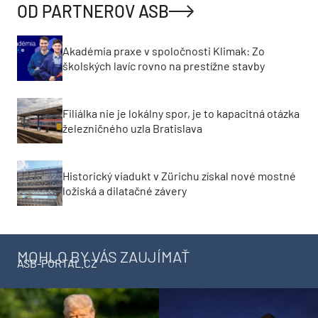
OD PARTNEROV ASB
Akadémia praxe v spoločnosti Klimak: Zo
školských lavíc rovno na prestížne stavby
Filiálka nie je lokálny spor, je to kapacitná otázka
železničného uzla Bratislava
Historický viadukt v Zürichu získal nové mostné
ložiská a dilatačné závery
MOHLO BY VÁS ZAUJÍMAŤ
ASB-PORTAL.CZ