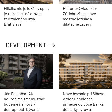
Filiálka nie je lokálny spor,
Historický viadukt v
je to kapacitná otázka
Zürichu získal nové
železničného uzla
mostné ložiská a
Bratislava
dilatačné závery
DEVELOPMENT
Ján Palenčár: Ak
Nové bývanie pri Sĺňave.
neurobíme zmeny, stále
Ardea Residence
budeme najhorší v
prinesie do obce Banka
dostupnosti bývania
desiatky bytov a