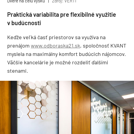
Dvere na celú výšku
|
Zdroj: VERTI
Praktická variabilita pre flexibilné využitie
v budúcnosti
Keďže veľká časť priestorov sa využíva na
prenájom
www.odboraska21.sk
, spoločnosť KVANT
myslela na maximálny komfort budúcich nájomcov.
Väčšie kancelárie je možné rozdeliť ďalšími
stenami.