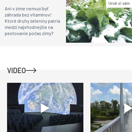
Urob si sám
Ani v zime nemusí byť
záhrada bez vitamínov!
Ktoré druhy zeleniny patria
medzi najvhodnejšie na
pestovanie počas zimy?
VIDEO