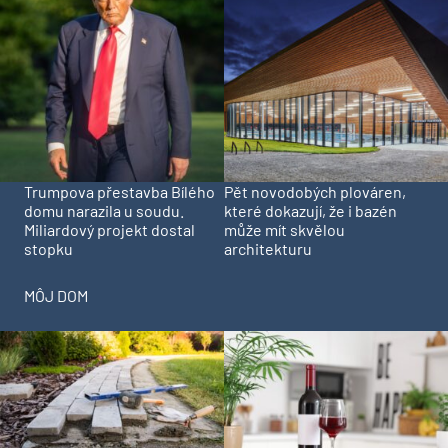
Trumpova přestavba Bílého
Pět novodobých plováren,
domu narazila u soudu.
které dokazují, že i bazén
Miliardový projekt dostal
může mít skvělou
stopku
architekturu
MÔJ DOM