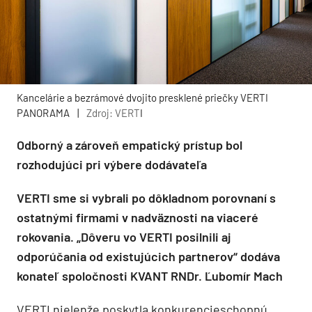
Kancelárie a bezrámové dvojito presklené priečky VERTI
PANORAMA
|
Zdroj: VERT
I
Odborný a zároveň empatický prístup bol
rozhodujúci pri výbere dodávateľa
VERTI sme si vybrali po dôkladnom porovnaní s
ostatnými firmami v nadväznosti na viaceré
rokovania. „Dôveru vo VERTI posilnili aj
odporúčania od existujúcich partnerov“ dodáva
konateľ spoločnosti KVANT RNDr. Ľubomír Mach
VERTI nielenže poskytla konkurencieschopnú