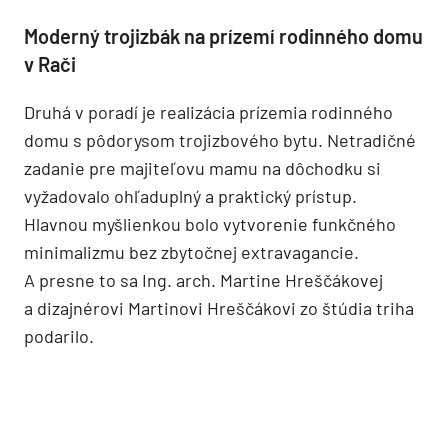
Moderný trojizbák na prízemí rodinného domu
v Rači
Druhá v poradí je realizácia prízemia rodinného
domu s pôdorysom troj­izbového bytu. Netradičné
zadanie pre majiteľovu mamu na dôchodku si
vyžadovalo ohľaduplný a praktický prístup.
Hlavnou myšlienkou bolo vytvorenie funkčného
minimalizmu bez zbytočnej extravagancie.
A presne to sa Ing. arch. Martine Hreščákovej
a dizajnérovi Martinovi Hreščákovi zo štúdia triha
podarilo.