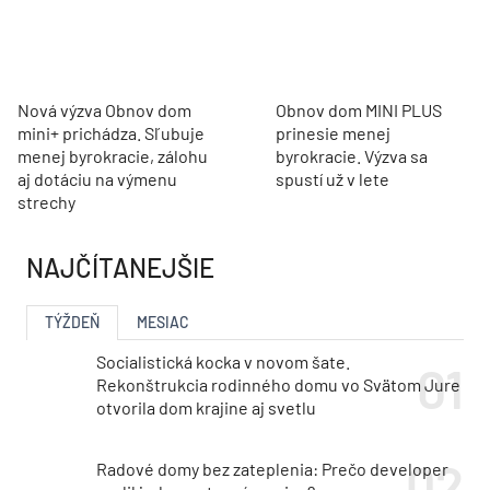
Nová výzva Obnov dom
Obnov dom MINI PLUS
mini+ prichádza. Sľubuje
prinesie menej
menej byrokracie, zálohu
byrokracie. Výzva sa
aj dotáciu na výmenu
spustí už v lete
strechy
NAJČÍTANEJŠIE
TÝŽDEŇ
MESIAC
Socialistická kocka v novom šate.
Rekonštrukcia rodinného domu vo Svätom Jure
otvorila dom krajine aj svetlu
Radové domy bez zateplenia: Prečo developer