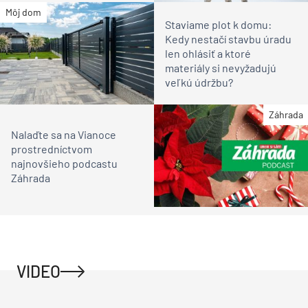
Môj dom
Staviame plot k domu:
Kedy nestačí stavbu úradu
len ohlásiť a ktoré
materiály si nevyžadujú
veľkú údržbu?
Záhrada
Nalaďte sa na Vianoce
prostredníctvom
najnovšieho podcastu
Záhrada
VIDEO