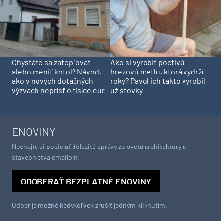
Chystáte sa zatepľovať
Ako si vyrobiť poctivú
alebo meniť kotol? Návod,
brezovú metlu, ktorá vydrží
ako v nových dotačných
roky? Pavol ich takto vyrobil
výzvach neprísť o tisíce eur
už stovky
ENOVINY
Nechajte si posielať dôležité správy zo sveta architektúry a
stavebníctva emailom:
ODOBERAŤ BEZPLATNÉ ENOVINY
Odber je možné kedykoľvek zrušiť jedným kliknutím.