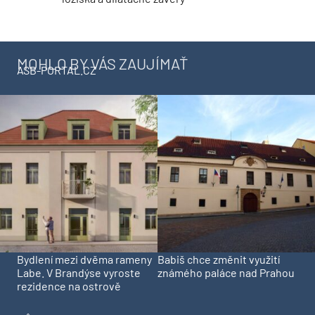
MOHLO BY VÁS ZAUJÍMAŤ
ASB-PORTAL.CZ
Bydlení mezi dvěma rameny
Babiš chce změnit využití
Labe. V Brandýse vyroste
známého paláce nad Prahou
rezidence na ostrově