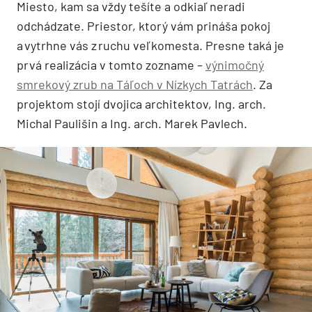
Miesto, kam sa vždy tešíte a odkiaľ neradi
odchádzate. Priestor, ktorý vám prináša pokoj
a vytrhne vás z ruchu veľkomesta. Presne taká je
prvá realizácia v tomto zozname –
výnimočný
smrekový zrub na Táľoch v Nízkych Tatrách
. Za
projektom stojí dvojica architektov, Ing. arch.
Michal Paulišin a Ing. arch. Marek Pavlech.