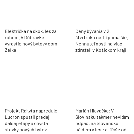
Električka na skok, les za
Ceny bývania v 2.
rohom. V Dúbravke
štvrťroku rástli pomalšie.
vyrastie nový bytový dom
Nehnuteľnosti najviac
Zelka
zdraželi v Košickom kraji
Projekt Rakyta napreduje.
Marián Hlavačka: V
Lucron spustil predaj
Slovinsku takmer nevidím
ďalšej etapy a chystá
odpad, na Slovensku
stovky nových bytov
nájdem v lese aj fľaše od