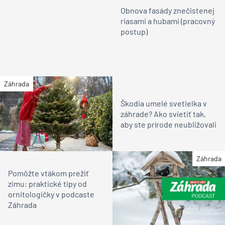
Obnova fasády znečistenej
riasami a hubami (pracovný
postup)
Záhrada
Škodia umelé svetielka v
záhrade? Ako svietiť tak,
aby ste prírode neubližovali
Záhrada
Pomôžte vtákom prežiť
zimu: praktické tipy od
ornitologičky v podcaste
Záhrada