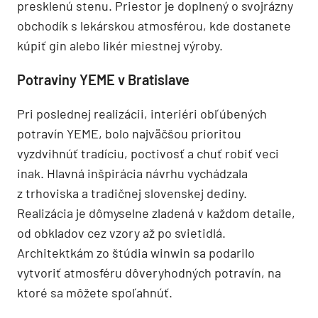
presklenú stenu. Priestor je doplnený o svojrázny
obchodík s lekárskou atmosférou, kde dostanete
kúpiť gin alebo likér miestnej výroby.
Potraviny YEME v Bratislave
Pri poslednej realizácii, interiéri obľúbených
potravín YEME, bolo najväčšou prioritou
vyzdvihnúť tradíciu, poctivosť a chuť robiť veci
inak. Hlavná inšpirácia návrhu vychádzala
z trhoviska a tradičnej slovenskej dediny.
Realizácia je dômyselne zladená v každom detaile,
od obkladov cez vzory až po svietidlá.
Architektkám zo štúdia winwin sa podarilo
vytvoriť atmosféru dôveryhodných potravín, na
ktoré sa môžete spoľahnúť.