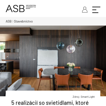
ASB
Stavebníctvo
Zdroj: Smart Light
5 realizácií so svietidlami, ktoré