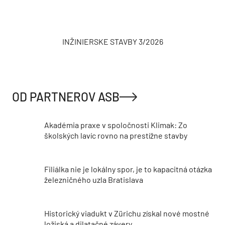
INŽINIERSKE STAVBY 3/2026
OD PARTNEROV ASB
Akadémia praxe v spoločnosti Klimak: Zo
školských lavíc rovno na prestížne stavby
Filiálka nie je lokálny spor, je to kapacitná otázka
železničného uzla Bratislava
Historický viadukt v Zürichu získal nové mostné
ložiská a dilatačné závery