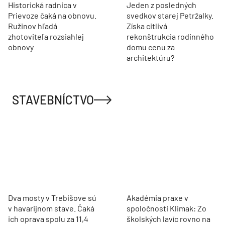
Historická radnica v
Jeden z posledných
Prievoze čaká na obnovu.
svedkov starej Petržalky.
Ružinov hľadá
Získa citlivá
zhotoviteľa rozsiahlej
rekonštrukcia rodinného
obnovy
domu cenu za
architektúru?
STAVEBNÍCTVO
Dva mosty v Trebišove sú
Akadémia praxe v
v havarijnom stave. Čaká
spoločnosti Klimak: Zo
ich oprava spolu za 11,4
školských lavíc rovno na