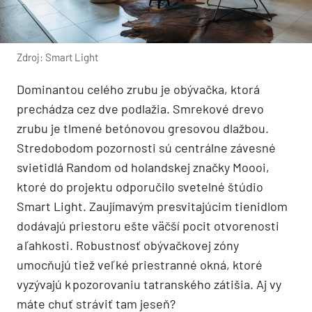
Zdroj: Smart Light
Dominantou celého zrubu je obývačka, ktorá
prechádza cez dve podlažia. Smrekové drevo
zrubu je tlmené betónovou gresovou dlažbou.
Stredobodom pozornosti sú centrálne závesné
svietidlá Random od holandskej značky Moooi,
ktoré do projektu odporučilo svetelné štúdio
Smart Light. Zau­jímavým presvitajúcim tienidlom
dodávajú priestoru ešte väčší pocit otvorenosti
a ľahkosti. Robustnosť obývačkovej zóny
umocňujú tiež veľké priestranné okná, ktoré
vyzývajú k pozorovaniu tatranského zátišia. Aj vy
máte chuť stráviť tam jeseň?