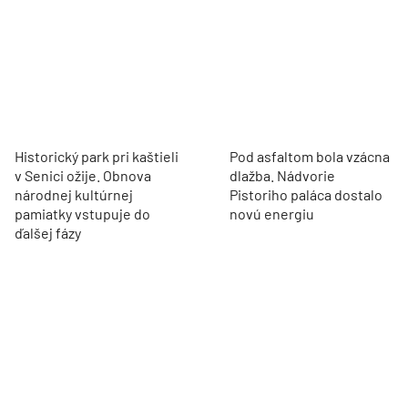
Historický park pri kaštieli
Pod asfaltom bola vzácna
v Senici ožije. Obnova
dlažba. Nádvorie
národnej kultúrnej
Pistoriho paláca dostalo
pamiatky vstupuje do
novú energiu
ďalšej fázy