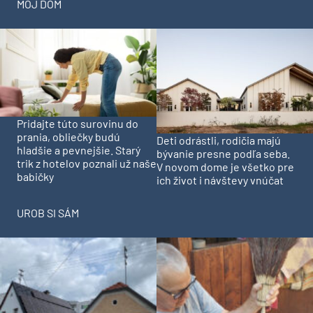
MÔJ DOM
Pridajte túto surovinu do
prania, obliečky budú
Deti odrástli, rodičia majú
hladšie a pevnejšie. Starý
bývanie presne podľa seba.
trik z hotelov poznali už naše
V novom dome je všetko pre
babičky
ich život i návštevy vnúčat
UROB SI SÁM