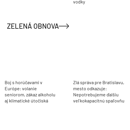
vodky
ZELENÁ OBNOVA
Boj s horúčavami v
Zlá správa pre Bratislavu,
Európe: volanie
mesto odkazuje:
seniorom, zákaz alkoholu
Nepotrebujeme ďalšiu
aj klimatické útočiská
veľkokapacitnú spaľovňu