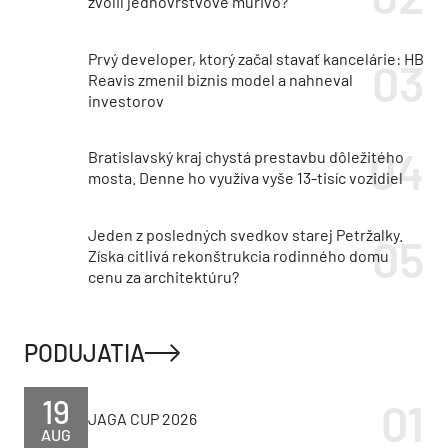
zvolil jednovrstvové murivo?
Prvý developer, ktorý začal stavať kancelárie: HB
Reavis zmenil biznis model a nahneval
investorov
Bratislavský kraj chystá prestavbu dôležitého
mosta. Denne ho využíva vyše 13-tisíc vozidiel
Jeden z posledných svedkov starej Petržalky.
Získa citlivá rekonštrukcia rodinného domu
cenu za architektúru?
PODUJATIA
19
JAGA CUP 2026
AUG