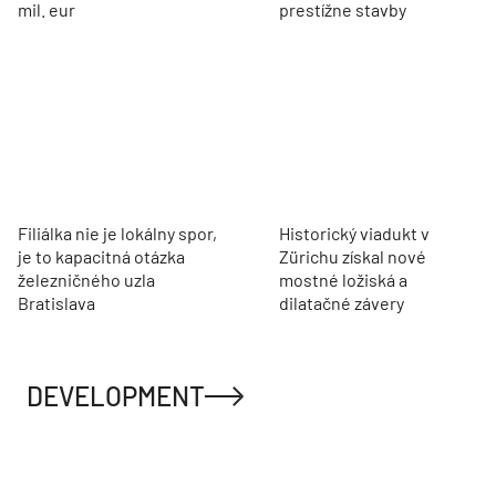
mil. eur
prestížne stavby
Filiálka nie je lokálny spor,
Historický viadukt v
je to kapacitná otázka
Zürichu získal nové
železničného uzla
mostné ložiská a
Bratislava
dilatačné závery
DEVELOPMENT