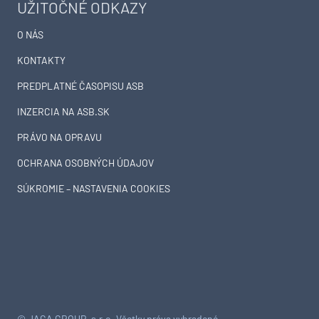
UŽITOČNÉ ODKAZY
O NÁS
KONTAKTY
PREDPLATNÉ ČASOPISU ASB
INZERCIA NA ASB.SK
PRÁVO NA OPRAVU
OCHRANA OSOBNÝCH ÚDAJOV
SÚKROMIE – NASTAVENIA COOKIES
© JAGA GROUP, s.r.o. Všetky práva vyhradené.