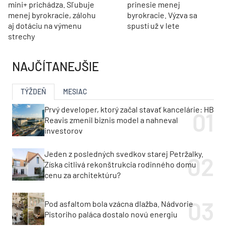
mini+ prichádza. Sľubuje
prinesie menej
menej byrokracie, zálohu
byrokracie. Výzva sa
aj dotáciu na výmenu
spustí už v lete
strechy
NAJČÍTANEJŠIE
TÝŽDEŇ
MESIAC
Prvý developer, ktorý začal stavať kancelárie: HB
Reavis zmenil biznis model a nahneval
investorov
Jeden z posledných svedkov starej Petržalky.
Získa citlivá rekonštrukcia rodinného domu
cenu za architektúru?
Pod asfaltom bola vzácna dlažba. Nádvorie
Pistoriho paláca dostalo novú energiu