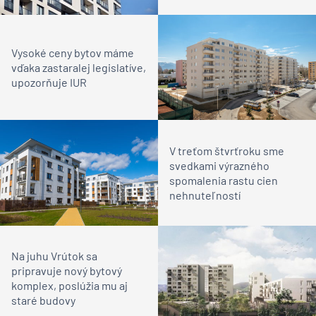
Vysoké ceny bytov máme
vďaka zastaralej legislatíve,
upozorňuje IUR
V treťom štvrťroku sme
svedkami výrazného
spomalenia rastu cien
nehnuteľností
Na juhu Vrútok sa
pripravuje nový bytový
komplex, poslúžia mu aj
staré budovy