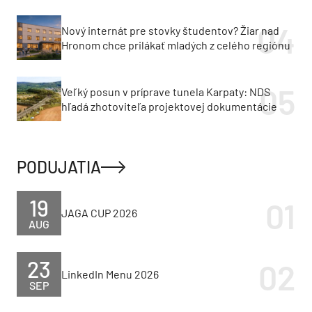
Nový internát pre stovky študentov? Žiar nad
Hronom chce prilákať mladých z celého regiónu
Veľký posun v príprave tunela Karpaty: NDS
hľadá zhotoviteľa projektovej dokumentácie
PODUJATIA
19
JAGA CUP 2026
AUG
23
LinkedIn Menu 2026
SEP