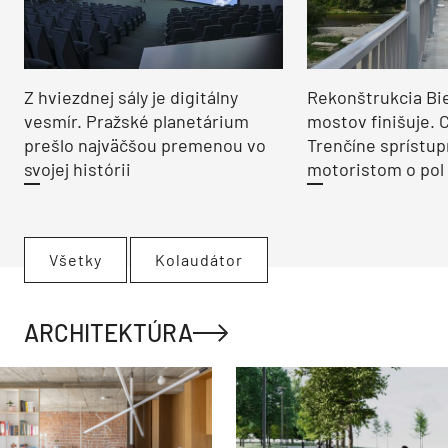
Z hviezdnej sály je digitálny
Rekonštrukcia Bi
vesmír. Pražské planetárium
mostov finišuje. 
prešlo najväčšou premenou vo
Trenčíne sprístup
svojej histórii
motoristom o pol 
Všetky
Kolaudátor
ARCHITEKTÚRA