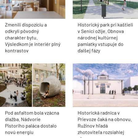
Zmenili dispozíciu a
Historický park pri kaštieli
odkryli pôvodný
v Senici ožije. Obnova
charakter bytu.
národnej kultúrnej
Výsledkom je interiér plný
pamiatky vstupuje do
kontrastov
ďalšej fázy
Pod asfaltom bola vzácna
Historická radnica v
dlažba. Nádvorie
Prievoze čaká na obnovu.
Pistoriho paláca dostalo
Ružinov hľadá
novú energiu
zhotoviteľa rozsiahlej