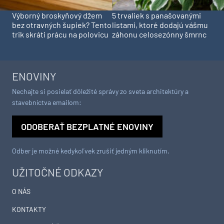
Výborný broskyňový džem
5 trvaliek s panašovanými
bez otravných šupiek? Tento
listami, ktoré dodajú vášmu
trik skráti prácu na polovicu
záhonu celosezónny šmrnc
ENOVINY
Nechajte si posielať dôležité správy zo sveta architektúry a
stavebníctva emailom:
ODOBERAŤ BEZPLATNÉ ENOVINY
Odber je možné kedykoľvek zrušiť jedným kliknutím.
UŽITOČNÉ ODKAZY
O NÁS
KONTAKTY