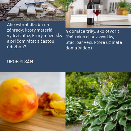
Ako vybrať dlažbu na
záhrady: ktorý materiál
4 domáce triky, ako otvoriť
vydrží záťaž, ktorý môže kĺzať
fľašu vína aj bez vývrtky.
a pri čom rátať s častou
Stačí pár vecí, ktoré už máte
údržbou?
doma (video)
UROB SI SÁM