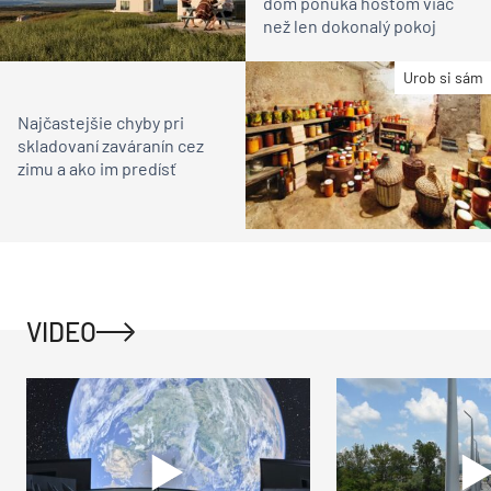
dom ponúka hosťom viac
než len dokonalý pokoj
Urob si sám
Najčastejšie chyby pri
skladovaní zaváranín cez
zimu a ako im predísť
VIDEO