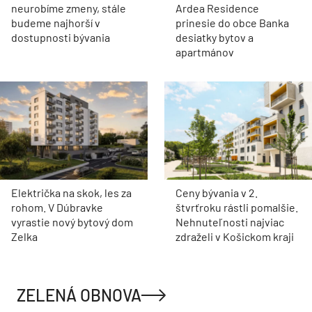
neurobíme zmeny, stále
Ardea Residence
budeme najhorší v
prinesie do obce Banka
dostupnosti bývania
desiatky bytov a
apartmánov
Električka na skok, les za
Ceny bývania v 2.
rohom. V Dúbravke
štvrťroku rástli pomalšie.
vyrastie nový bytový dom
Nehnuteľnosti najviac
Zelka
zdraželi v Košickom kraji
ZELENÁ OBNOVA