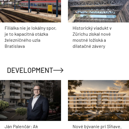
Filiálka nie je lokálny spor,
Historický viadukt v
je to kapacitná otázka
Zürichu získal nové
železničného uzla
mostné ložiská a
Bratislava
dilatačné závery
DEVELOPMENT
Ján Palenčár: Ak
Nové bývanie pri Sĺňave.