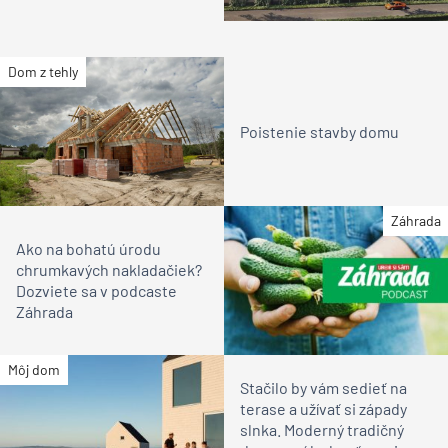
Dom z tehly
Poistenie stavby domu
Záhrada
Ako na bohatú úrodu
chrumkavých nakladačiek?
Dozviete sa v podcaste
Záhrada
Môj dom
Stačilo by vám sedieť na
terase a užívať si západy
slnka. Moderný tradičný