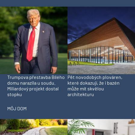
Trumpova přestavba Bílého
Pět novodobých plováren,
domu narazila u soudu.
které dokazují, že i bazén
Miliardový projekt dostal
může mít skvělou
stopku
architekturu
MÔJ DOM