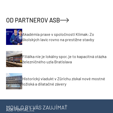
OD PARTNEROV ASB
Akadémia praxe v spoločnosti Klimak: Zo
školských lavíc rovno na prestížne stavby
Filiálka nie je lokálny spor, je to kapacitná otázka
železničného uzla Bratislava
Historický viadukt v Zürichu získal nové mostné
ložiská a dilatačné závery
MOHLO BY VÁS ZAUJÍMAŤ
ASB-PORTAL.CZ