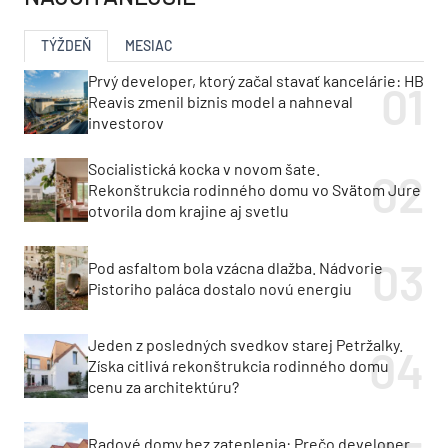
TÝŽDEŇ
MESIAC
Prvý developer, ktorý začal stavať kancelárie: HB
Reavis zmenil biznis model a nahneval
investorov
Socialistická kocka v novom šate.
Rekonštrukcia rodinného domu vo Svätom Jure
otvorila dom krajine aj svetlu
Pod asfaltom bola vzácna dlažba. Nádvorie
Pistoriho paláca dostalo novú energiu
Jeden z posledných svedkov starej Petržalky.
Získa citlivá rekonštrukcia rodinného domu
cenu za architektúru?
Radové domy bez zateplenia: Prečo developer