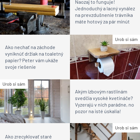
Naozaj to funguje!
Jednoduchý a lacný vynález
na prevzdušnenie trávnika
máte hotový za pár minút
Urob si sám
Ako nechať na záchode
vyniknúť držiak na toaletný
papier? Peter vám ukáže
svoje riešenie
Urob si sám
Akým izbovým rastlinám
svedčia vysoké kvetináče?
Vyzerajú v nich parádne, no
pozor na isté úskalia!
Urob si sám
Ako zrecyklovať staré