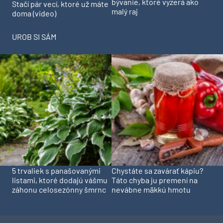
bývanie, ktoré vyzerá ako
Stačí pár vecí, ktoré už máte
malý raj
doma (video)
UROB SI SÁM
5 trvaliek s panašovanými
Chystáte sa zavárať kápiu?
listami, ktoré dodajú vášmu
Táto chyba ju premení na
záhonu celosezónny šmrnc
nevábne mäkkú hmotu