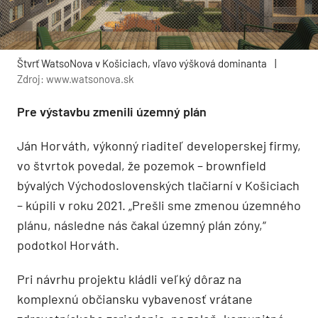
Štvrť WatsoNova v Košiciach, vľavo výšková dominanta
|
Zdroj: www.watsonova.sk
Pre výstavbu zmenili územný plán
Ján Horváth, výkonný riaditeľ developerskej firmy,
vo štvrtok povedal, že pozemok – brownfield
bývalých Východoslovenských tlačiarní v Košiciach
– kúpili v roku 2021. „Prešli sme zmenou územného
plánu, následne nás čakal územný plán zóny,“
podotkol Horváth.
Pri návrhu projektu kládli veľký dôraz na
komplexnú občiansku vybavenosť vrátane