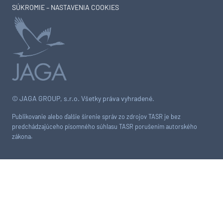
SÚKROMIE – NASTAVENIA COOKIES
© JAGA GROUP, s.r.o. Všetky práva vyhradené.
Publikovanie alebo ďalšie šírenie správ zo zdrojov TASR je bez
predchádzajúceho písomného súhlasu TASR porušením autorského
zákona.