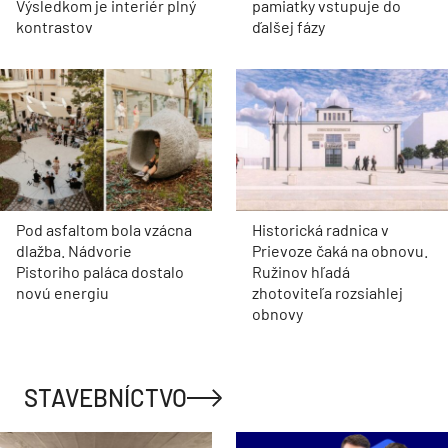
Výsledkom je interiér plný
pamiatky vstupuje do
kontrastov
ďalšej fázy
Pod asfaltom bola vzácna
Historická radnica v
dlažba. Nádvorie
Prievoze čaká na obnovu.
Pistoriho paláca dostalo
Ružinov hľadá
novú energiu
zhotoviteľa rozsiahlej
obnovy
STAVEBNÍCTVO