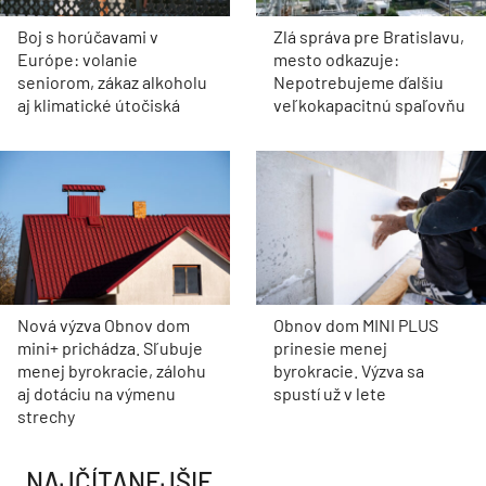
Boj s horúčavami v
Zlá správa pre Bratislavu,
Európe: volanie
mesto odkazuje:
seniorom, zákaz alkoholu
Nepotrebujeme ďalšiu
aj klimatické útočiská
veľkokapacitnú spaľovňu
Nová výzva Obnov dom
Obnov dom MINI PLUS
mini+ prichádza. Sľubuje
prinesie menej
menej byrokracie, zálohu
byrokracie. Výzva sa
aj dotáciu na výmenu
spustí už v lete
strechy
NAJČÍTANEJŠIE