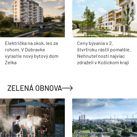
Električka na skok, les za
Ceny bývania v 2.
rohom. V Dúbravke
štvrťroku rástli pomalšie.
vyrastie nový bytový dom
Nehnuteľnosti najviac
Zelka
zdraželi v Košickom kraji
ZELENÁ OBNOVA