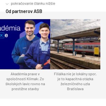
Od partnerov ASB
Akadémia praxe v
Filiálka nie je lokálny spor,
spoločnosti Klimak: Zo
je to kapacitná otázka
školských lavíc rovno na
železničného uzla
prestížne stavby
Bratislava