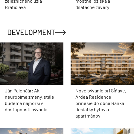
železničného uzla
mostné ložiská a
Bratislava
dilatačné závery
DEVELOPMENT
Ján Palenčár: Ak
Nové bývanie pri Sĺňave.
neurobíme zmeny, stále
Ardea Residence
budeme najhorší v
prinesie do obce Banka
dostupnosti bývania
desiatky bytov a
apartmánov