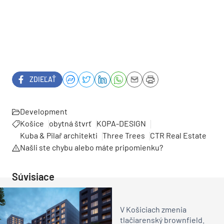
ZDIEĽAŤ
Development
Košice
obytná štvrť
KOPA-DESIGN
Kuba & Pilař architekti
Three Trees
CTR Real Estate
Našli ste chybu alebo máte pripomienku?
Súvisiace
V Košiciach zmenia
tlačiarenský brownfield.