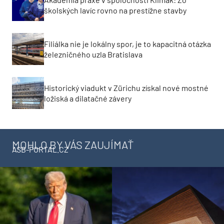
školských lavíc rovno na prestížne stavby
Filiálka nie je lokálny spor, je to kapacitná otázka
železničného uzla Bratislava
Historický viadukt v Zürichu získal nové mostné
ložiská a dilatačné závery
MOHLO BY VÁS ZAUJÍMAŤ
ASB-PORTAL.CZ