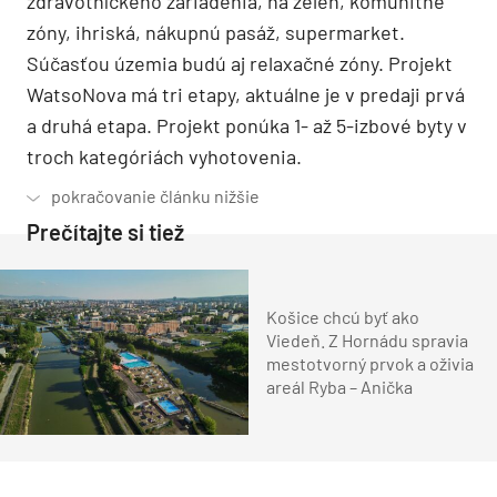
zdravotníckeho zariadenia, na zeleň, komunitné
zóny, ihriská, nákupnú pasáž, supermarket.
Súčasťou územia budú aj relaxačné zóny. Projekt
WatsoNova má tri etapy, aktuálne je v predaji prvá
a druhá etapa. Projekt ponúka 1- až 5-izbové byty v
troch kategóriách vyhotovenia.
Prečítajte si tiež
Košice chcú byť ako
Viedeň. Z Hornádu spravia
mestotvorný prvok a oživia
areál Ryba – Anička