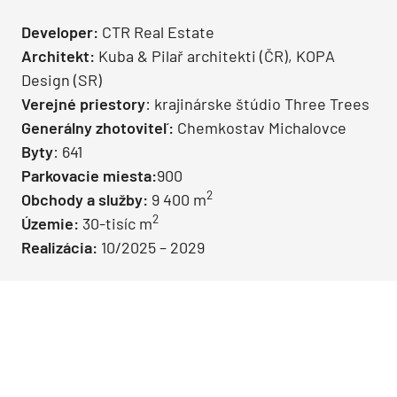
Developer:
CTR Real Estate
Architekt:
Kuba & Pilař architekti (ČR), KOPA
Design (SR)
Verejné priestory
: krajinárske štúdio Three Trees
Generálny zhotoviteľ:
Chemkostav Michalovce
Byty
: 641
Parkovacie miesta:
900
2
Obchody a služby:
9 400 m
2
Územie:
30-tisíc m
Realizácia:
10/2025 – 2029