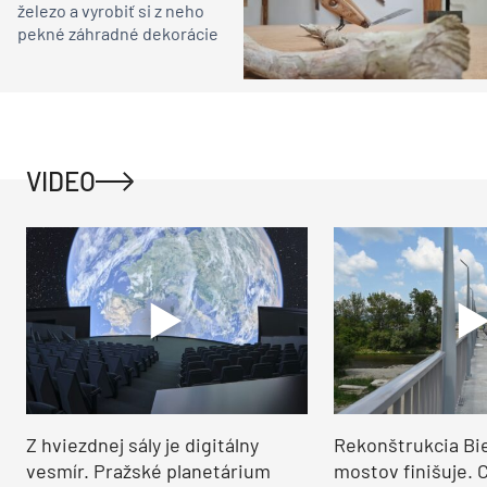
železo a vyrobiť si z neho
pekné záhradné dekorácie
VIDEO
Z hviezdnej sály je digitálny
Rekonštrukcia Bi
vesmír. Pražské planetárium
mostov finišuje. 