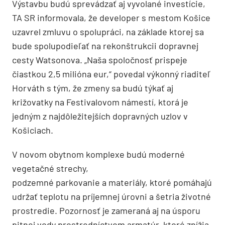
Výstavbu budú sprevádzať aj vyvolané investície,
TA SR informovala, že developer s mestom Košice
uzavrel zmluvu o spolupráci, na základe ktorej sa
bude spolupodieľať na rekonštrukcii dopravnej
cesty Watsonova. „Naša spoločnosť prispeje
čiastkou 2,5 milióna eur,“ povedal výkonný riaditeľ
Horváth s tým, že zmeny sa budú týkať aj
križovatky na Festivalovom námestí, ktorá je
jedným z najdôležitejších dopravných uzlov v
Košiciach.
V novom obytnom komplexe budú moderné
vegetačné strechy,
podzemné parkovanie a materiály, ktoré pomáhajú
udržať teplotu na príjemnej úrovni a šetria životné
prostredie. Pozornosť je zameraná aj na úsporu
pitnej vody prostredníctvom armatúr, ktoré znížia