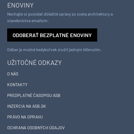
ENOVINY
Nechajte si posielať dôležité správy zo sveta architektúry a
stavebníctva emailom:
ODOBERAŤ BEZPLATNÉ ENOVINY
Odber je možné kedykoľvek zrušiť jedným kliknutím.
UŽITOČNÉ ODKAZY
O NÁS
KONTAKTY
PREDPLATNÉ ČASOPISU ASB
INZERCIA NA ASB.SK
PRÁVO NA OPRAVU
OCHRANA OSOBNÝCH ÚDAJOV