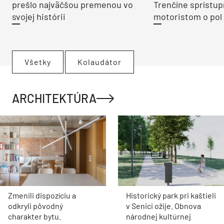
prešlo najväčšou premenou vo
Trenčíne sprístup
svojej histórii
motoristom o pol 
Všetky
Kolaudátor
ARCHITEKTÚRA
Zmenili dispozíciu a
Historický park pri kaštieli
odkryli pôvodný
v Senici ožije. Obnova
charakter bytu.
národnej kultúrnej