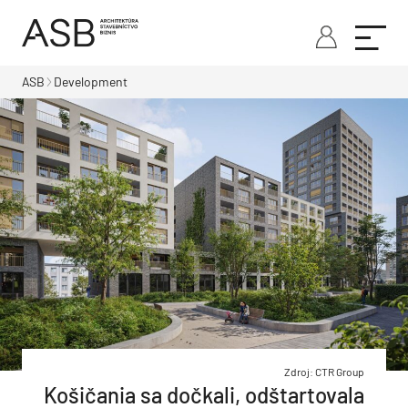
ASB
Development
Zdroj: CTR Group
Košičania sa dočkali, odštartovala