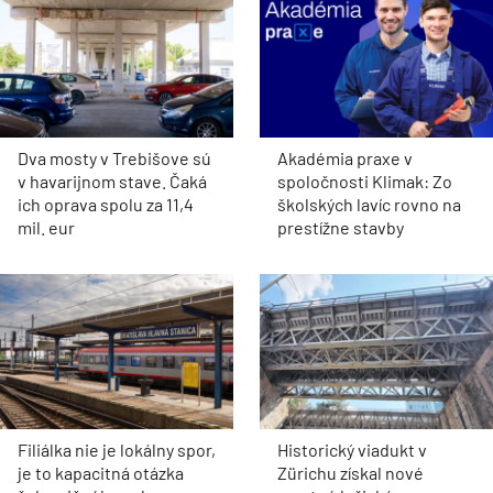
Dva mosty v Trebišove sú
Akadémia praxe v
v havarijnom stave. Čaká
spoločnosti Klimak: Zo
ich oprava spolu za 11,4
školských lavíc rovno na
mil. eur
prestížne stavby
Filiálka nie je lokálny spor,
Historický viadukt v
je to kapacitná otázka
Zürichu získal nové