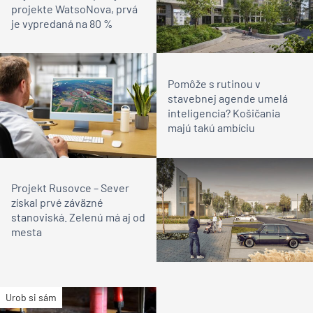
projekte WatsoNova, prvá
je vypredaná na 80 %
Pomôže s rutinou v
stavebnej agende umelá
inteligencia? Košičania
majú takú ambíciu
Projekt Rusovce – Sever
získal prvé záväzné
stanoviská. Zelenú má aj od
mesta
Urob si sám