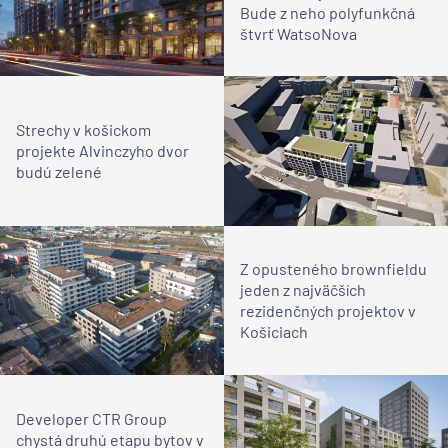
Bude z neho polyfunkčná
štvrť WatsoNova
Strechy v košickom
projekte Alvinczyho dvor
budú zelené
Z opusteného brownfieldu
jeden z najväčších
rezidenčných projektov v
Košiciach
Developer CTR Group
chystá druhú etapu bytov v