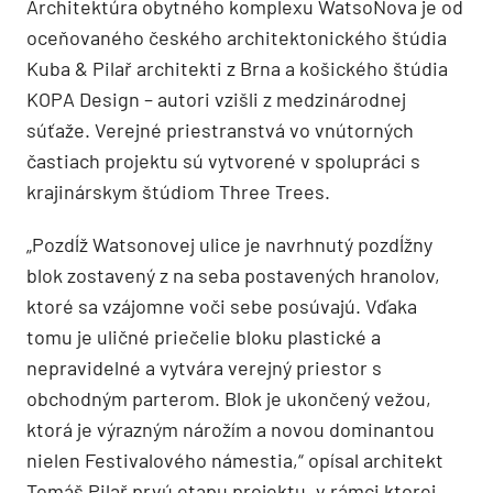
Architektúra obytného komplexu WatsoNova je od
oceňovaného českého architektonického štúdia
Kuba & Pilař architekti z Brna a košického štúdia
KOPA Design – autori vzišli z medzinárodnej
súťaže. Verejné priestranstvá vo vnútorných
častiach projektu sú vytvorené v spolupráci s
krajinárskym štúdiom Three Trees.
„Pozdĺž Watsonovej ulice je navrhnutý pozdĺžny
blok zostavený z na seba postavených hranolov,
ktoré sa vzájomne voči sebe posúvajú. Vďaka
tomu je uličné priečelie bloku plastické a
nepravidelné a vytvára verejný priestor s
obchodným parterom. Blok je ukončený vežou,
ktorá je výrazným nárožím a novou dominantou
nielen Festivalového námestia,“ opísal architekt
Tomáš Pilař prvú etapu projektu, v rámci ktorej