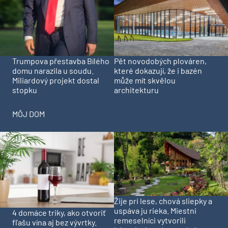
Trumpova přestavba Bílého
Pět novodobých plováren,
domu narazila u soudu.
které dokazují, že i bazén
Miliardový projekt dostal
může mít skvělou
stopku
architekturu
MÔJ DOM
Žije pri lese, chová sliepky a
uspáva ju rieka. Miestni
4 domáce triky, ako otvoriť
remeselníci vytvorili
fľašu vína aj bez vývrtky.