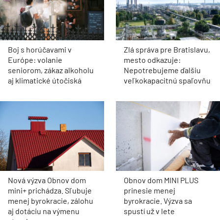
Boj s horúčavami v
Zlá správa pre Bratislavu,
Európe: volanie
mesto odkazuje:
seniorom, zákaz alkoholu
Nepotrebujeme ďalšiu
aj klimatické útočiská
veľkokapacitnú spaľovňu
Nová výzva Obnov dom
Obnov dom MINI PLUS
mini+ prichádza. Sľubuje
prinesie menej
menej byrokracie, zálohu
byrokracie. Výzva sa
aj dotáciu na výmenu
spustí už v lete