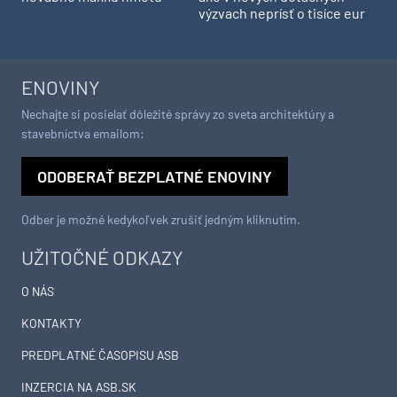
výzvach neprísť o tisíce eur
ENOVINY
Nechajte si posielať dôležité správy zo sveta architektúry a
stavebníctva emailom:
ODOBERAŤ BEZPLATNÉ ENOVINY
Odber je možné kedykoľvek zrušiť jedným kliknutím.
UŽITOČNÉ ODKAZY
O NÁS
KONTAKTY
PREDPLATNÉ ČASOPISU ASB
INZERCIA NA ASB.SK