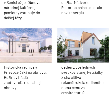
v Senici ožije. Obnova
dlažba. Nádvorie
národnej kultúrnej
Pistoriho paláca dostalo
pamiatky vstupuje do
novú energiu
ďalšej fázy
Historická radnica v
Jeden z posledných
Prievoze čaká na obnovu.
svedkov starej Petržalky.
Ružinov hľadá
Získa citlivá
zhotoviteľa rozsiahlej
rekonštrukcia rodinného
obnovy
domu cenu za
architektúru?