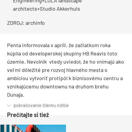
Engineering+LOLA landscape
architects+Studio Akkerhuis
ZDROJ: archinfo
Penta informovala v apríli, že začiatkom roka
kúpila od developerskej skupiny HB Reavis toto
územie. Nevolník vtedy uviedol, že ho vnímajú ako
veľmi dôležité pre rozvoj hlavného mesta s
ambíciou vytvoriť protipól k biznisovému centru a
vznikajúcemu downtownu na druhom brehu
Dunaja.
Prečítajte si tiež