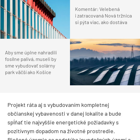
Komentár: Velebená
i zatracovaná Nová tržnica
si pýta viac, ako dostáva
Aby sme úplne nahradili
fosílne palivá, museli by
sme vybudovať solárny
park väčší ako Košice
Projekt ráta aj s vybudovaním kompletnej
občianskej vybavenosti v danej lokalite a bude
spĺňať tie najvyššie energetické požiadavky s
pozitívnym dopadom na životné prostredie.
Riešené územie sa nedotýka inundačných území a