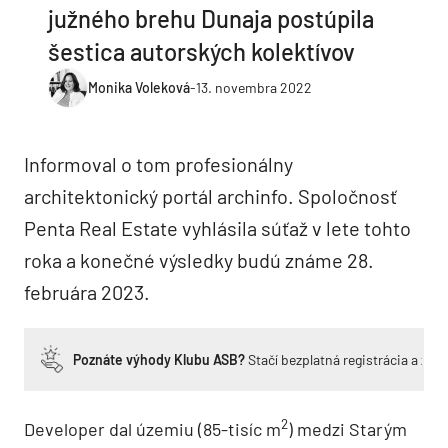
južného brehu Dunaja postúpila
šestica autorských kolektívov
Monika Voleková
-
13. novembra 2022
Informoval o tom profesionálny
architektonický portál archinfo. Spoločnosť
Penta Real Estate vyhlásila súťaž v lete tohto
roka a konečné výsledky budú známe 28.
februára 2023.
Poznáte výhody Klubu ASB?
Stačí bezplatná registrácia a zí
2
Developer dal územiu (85-tisíc m
) medzi Starým