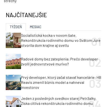
strechy
NAJČÍTANEJŠIE
TÝŽDEŇ
MESIAC
Socialistická kocka v novom šate.
Rekonštrukcia rodinného domu vo Svätom Jure
otvorila dom krajine aj svetlu
Radové domy bez zateplenia: Prečo developer
zvolil jednovrstvové murivo?
Prvý developer, ktorý začal stavať kancelárie: HB
Reavis zmenil biznis model a nahneval
investorov
Jeden z posledných svedkov starej Petržalky.
Získa citlivá rekonštrukcia rodinného domu