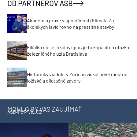
OD PARTNEROV ASB
Akadémia praxe v spoločnosti Klimak: Zo
školských lavíc rovno na prestížne stavby
Filiálka nie je lokálny spor, je to kapacitná otázka
železničného uzla Bratislava
Historický viadukt v Zürichu získal nové mostné
ložiská a dilatačné závery
MOHLO BY VÁS ZAUJÍMAŤ
ASB-PORTAL.CZ