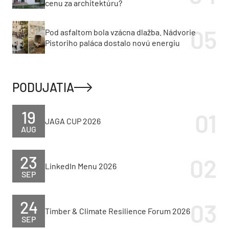
cenu za architektúru?
Pod asfaltom bola vzácna dlažba. Nádvorie
Pistoriho paláca dostalo novú energiu
PODUJATIA
19
JAGA CUP 2026
AUG
23
LinkedIn Menu 2026
SEP
24
Timber & Climate Resilience Forum 2026
SEP