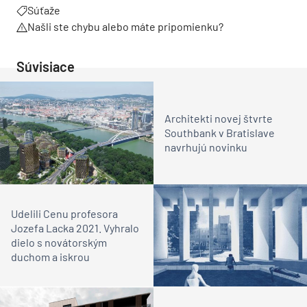
Súťaže
Našli ste chybu alebo máte pripomienku?
Súvisiace
Architekti novej štvrte
Southbank v Bratislave
navrhujú novinku
Udelili Cenu profesora
Jozefa Lacka 2021. Vyhralo
dielo s novátorským
duchom a iskrou