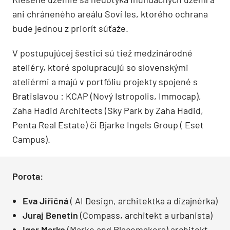
ani chráneného areálu Soví les, ktorého ochrana
bude jednou z priorít súťaže.
V postupujúcej šestici sú tiež medzinárodné
ateliéry, ktoré spolupracujú so slovenskými
ateliérmi a majú v portfóliu projekty spojené s
Bratislavou : KCAP (Nový Istropolis, Immocap),
Zaha Hadid Architects (Sky Park by Zaha Hadid,
Penta Real Estate) či Bjarke Ingels Group ( Eset
Campus).
Porota:
Eva Jiřičná
( AI Design, architektka a dizajnérka)
Juraj Benetin
(Compass, architekt a urbanista)
Igor Marko
(Marko and Placemakers) architekt