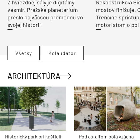
Z hviezdnej sály je digitálny
Rekonštrukcia Bi
vesmír. Pražské planetárium
mostov finišuje. 
prešlo najväčšou premenou vo
Trenčíne sprístup
svojej histórii
motoristom o pol 
Všetky
Kolaudátor
ARCHITEKTÚRA
Historický park pri kaštieli
Pod asfaltom bola vzácna