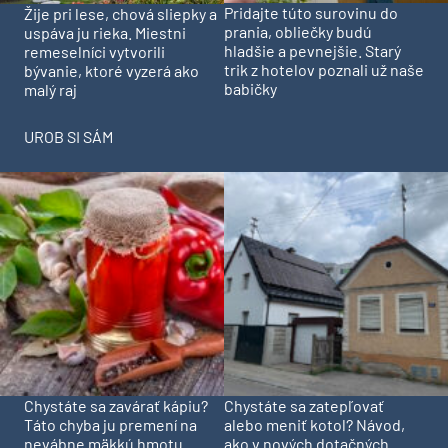
Pridajte túto surovinu do
Žije pri lese, chová sliepky a
prania, obliečky budú
uspáva ju rieka. Miestni
hladšie a pevnejšie. Starý
remeselníci vytvorili
trik z hotelov poznali už naše
bývanie, ktoré vyzerá ako
babičky
malý raj
UROB SI SÁM
Chystáte sa zavárať kápiu?
Chystáte sa zatepľovať
Táto chyba ju premení na
alebo meniť kotol? Návod,
nevábne mäkkú hmotu
ako v nových dotačných