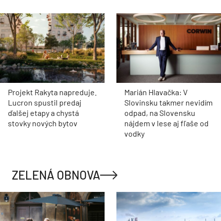
Projekt Rakyta napreduje.
Marián Hlavačka: V
Lucron spustil predaj
Slovinsku takmer nevidím
ďalšej etapy a chystá
odpad, na Slovensku
stovky nových bytov
nájdem v lese aj fľaše od
vodky
ZELENÁ OBNOVA