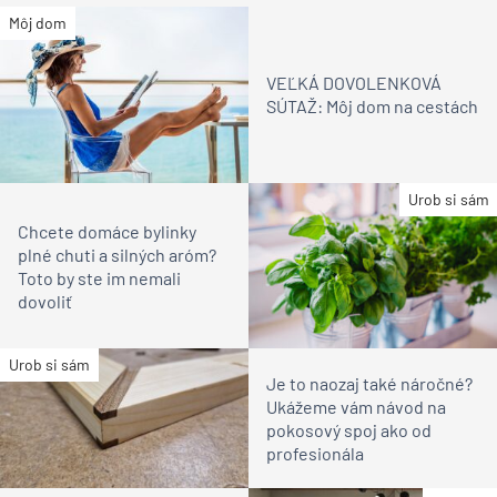
Môj dom
VEĽKÁ DOVOLENKOVÁ
SÚTAŽ: Môj dom na cestách
Urob si sám
Chcete domáce bylinky
plné chuti a silných aróm?
Toto by ste im nemali
dovoliť
Urob si sám
Je to naozaj také náročné?
Ukážeme vám návod na
pokosový spoj ako od
profesionála