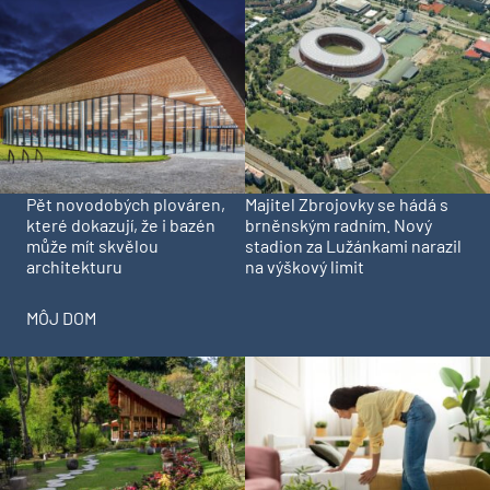
Pět novodobých plováren,
Majitel Zbrojovky se hádá s
které dokazují, že i bazén
brněnským radním. Nový
může mít skvělou
stadion za Lužánkami narazil
architekturu
na výškový limit
MÔJ DOM