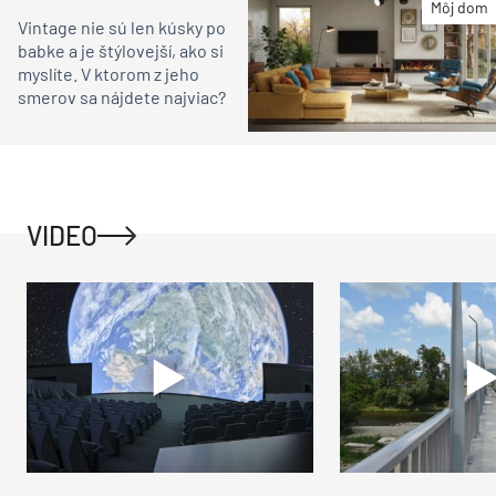
Môj dom
Vintage nie sú len kúsky po
babke a je štýlovejší, ako si
myslíte. V ktorom z jeho
smerov sa nájdete najviac?
VIDEO