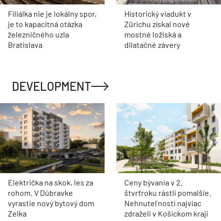
Filiálka nie je lokálny spor,
Historický viadukt v
je to kapacitná otázka
Zürichu získal nové
železničného uzla
mostné ložiská a
Bratislava
dilatačné závery
DEVELOPMENT
Električka na skok, les za
Ceny bývania v 2.
rohom. V Dúbravke
štvrťroku rástli pomalšie.
vyrastie nový bytový dom
Nehnuteľnosti najviac
Zelka
zdraželi v Košickom kraji