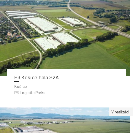
P3 Košice hala S2A
Košice
P3 Logistic Parks
V realizácii