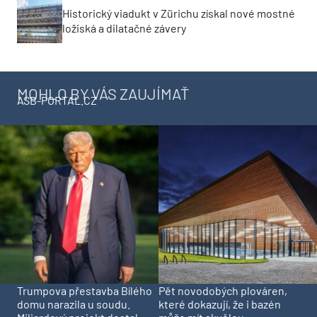
Historický viadukt v Zürichu získal nové mostné
ložiská a dilatačné závery
MOHLO BY VÁS ZAUJÍMAŤ
ASB-PORTAL.CZ
Trumpova přestavba Bílého
Pět novodobých plováren,
domu narazila u soudu.
které dokazují, že i bazén