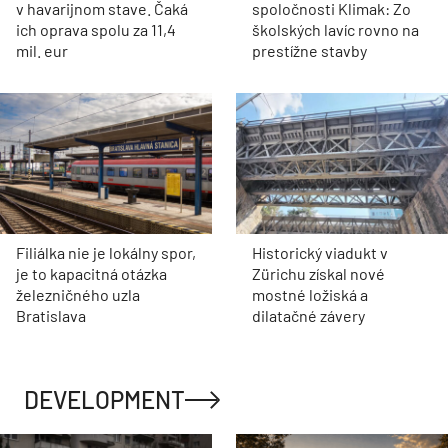
v havarijnom stave. Čaká
spoločnosti Klimak: Zo
ich oprava spolu za 11,4
školských lavíc rovno na
mil. eur
prestížne stavby
Filiálka nie je lokálny spor,
Historický viadukt v
je to kapacitná otázka
Zürichu získal nové
železničného uzla
mostné ložiská a
Bratislava
dilatačné závery
DEVELOPMENT