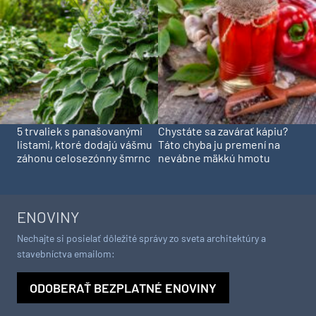
5 trvaliek s panašovanými
Chystáte sa zavárať kápiu?
listami, ktoré dodajú vášmu
Táto chyba ju premení na
záhonu celosezónny šmrnc
nevábne mäkkú hmotu
ENOVINY
Nechajte si posielať dôležité správy zo sveta architektúry a
stavebníctva emailom:
ODOBERAŤ BEZPLATNÉ ENOVINY