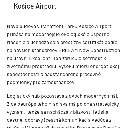
Košice Airport
Nová budova v Panattoni Parku Košice Airport
prináša najmodernejšie ekologické a úsporné
riešenia a uchádza sa o prestížny certifikát podľa
najnovších štandardov BREEAM New Construction
na úrovni Excellent. Ten zaručuje šetrnosť k
životnému prostrediu, vysokú mieru energetickej
sebestačnosti a nadštandardné pracovné
podmienky pre zamestnancov.
Logistický hub pozostáva z dvoch moderných hál.
Z celoeurópskeho hľadiska má poloha strategický
význam, keďže sa nachádza v blízkosti letiska,
cestnej dopravy (cestná komunikácia vedúca z
rakúskej Viedne až do ruského Rostova na Done) a