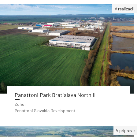
V realizácii
Panattoni Park Bratislava North II
Zohor
Panattoni Slovakia Development
V príprave