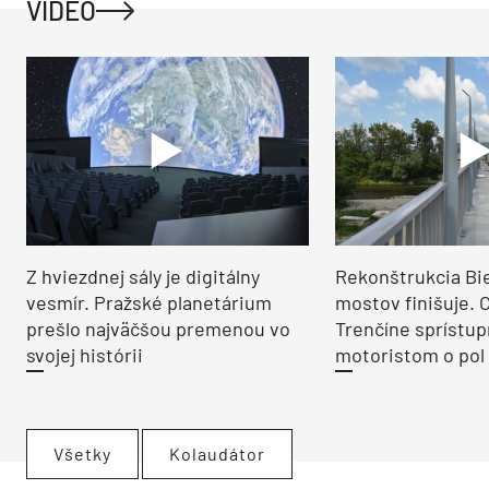
VIDEO
Z hviezdnej sály je digitálny
Rekonštrukcia Bi
vesmír. Pražské planetárium
mostov finišuje. 
prešlo najväčšou premenou vo
Trenčíne sprístup
svojej histórii
motoristom o pol 
Všetky
Kolaudátor