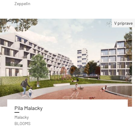
Zeppelin
V príprave
Píla Malacky
Malacky
BLOOMS