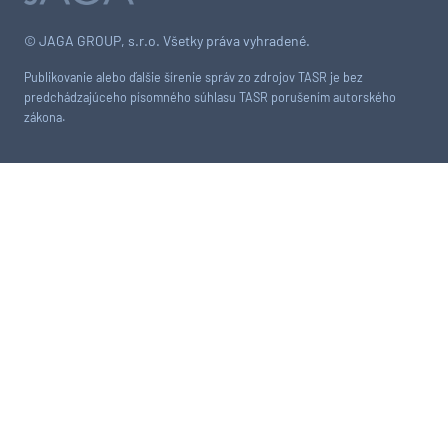
© JAGA GROUP, s.r.o. Všetky práva vyhradené.
Publikovanie alebo ďalšie šírenie správ zo zdrojov TASR je bez
predchádzajúceho písomného súhlasu TASR porušením autorského
zákona.