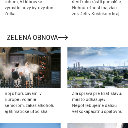
rohom. V Dúbravke
štvrťroku rástli pomalšie.
vyrastie nový bytový dom
Nehnuteľnosti najviac
Zelka
zdraželi v Košickom kraji
ZELENÁ OBNOVA
Boj s horúčavami v
Zlá správa pre Bratislavu,
Európe: volanie
mesto odkazuje:
seniorom, zákaz alkoholu
Nepotrebujeme ďalšiu
aj klimatické útočiská
veľkokapacitnú spaľovňu