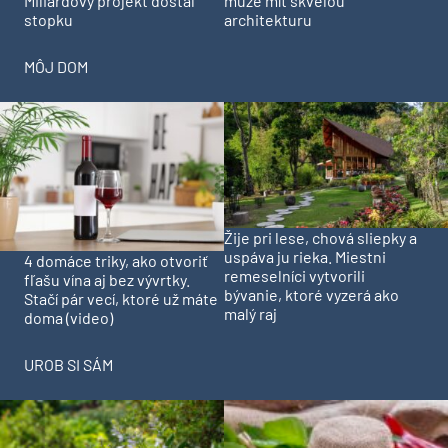
Miliardový projekt dostal
může mít skvělou
stopku
architekturu
MÔJ DOM
Žije pri lese, chová sliepky a
uspáva ju rieka. Miestni
4 domáce triky, ako otvoriť
remeselníci vytvorili
fľašu vína aj bez vývrtky.
bývanie, ktoré vyzerá ako
Stačí pár vecí, ktoré už máte
malý raj
doma (video)
UROB SI SÁM