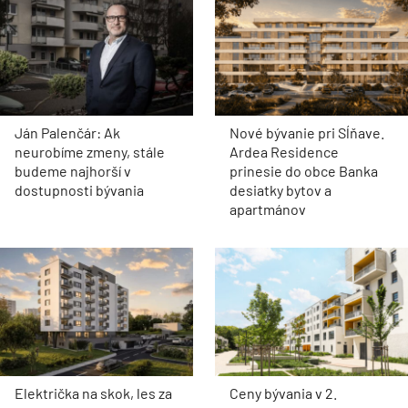
Ján Palenčár: Ak
Nové bývanie pri Sĺňave.
neurobíme zmeny, stále
Ardea Residence
budeme najhorší v
prinesie do obce Banka
dostupnosti bývania
desiatky bytov a
apartmánov
Električka na skok, les za
Ceny bývania v 2.