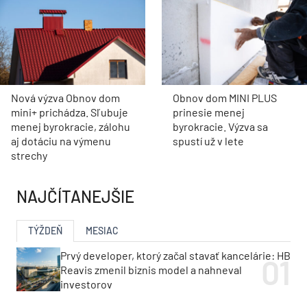
Nová výzva Obnov dom
Obnov dom MINI PLUS
mini+ prichádza. Sľubuje
prinesie menej
menej byrokracie, zálohu
byrokracie. Výzva sa
aj dotáciu na výmenu
spustí už v lete
strechy
NAJČÍTANEJŠIE
TÝŽDEŇ
MESIAC
Prvý developer, ktorý začal stavať kancelárie: HB
Reavis zmenil biznis model a nahneval
investorov