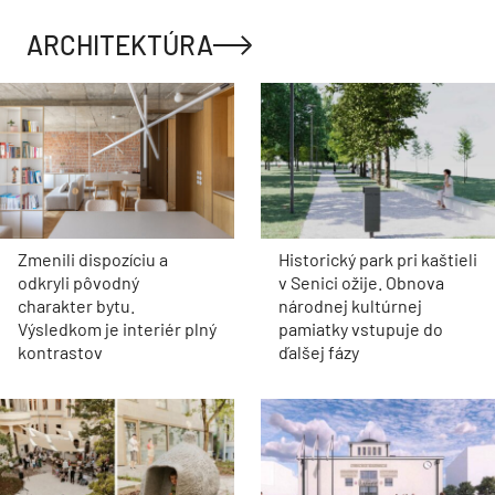
ARCHITEKTÚRA
Zmenili dispozíciu a
Historický park pri kaštieli
odkryli pôvodný
v Senici ožije. Obnova
charakter bytu.
národnej kultúrnej
Výsledkom je interiér plný
pamiatky vstupuje do
kontrastov
ďalšej fázy