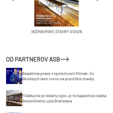
INŽINIERSKE STAVBY 3/2026
OD PARTNEROV ASB
Akadémia praxe v spoločnosti Klimak: Zo
školských lavíc rovno na prestížne stavby
Filiálka nie je lokálny spor, je to kapacitná otázka
železničného uzla Bratislava