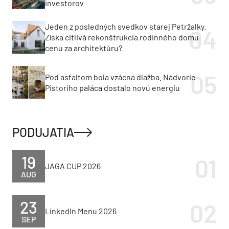
investorov
Jeden z posledných svedkov starej Petržalky.
Získa citlivá rekonštrukcia rodinného domu
cenu za architektúru?
Pod asfaltom bola vzácna dlažba. Nádvorie
Pistoriho paláca dostalo novú energiu
PODUJATIA
19
JAGA CUP 2026
AUG
23
LinkedIn Menu 2026
SEP