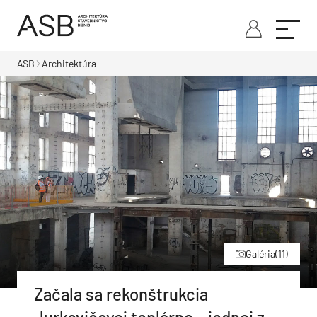
ASB
Architektúra
Galéria
(11)
Začala sa rekonštrukcia