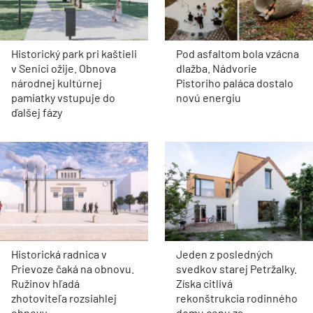
Historický park pri kaštieli
Pod asfaltom bola vzácna
v Senici ožije. Obnova
dlažba. Nádvorie
národnej kultúrnej
Pistoriho paláca dostalo
pamiatky vstupuje do
novú energiu
ďalšej fázy
Historická radnica v
Jeden z posledných
Prievoze čaká na obnovu.
svedkov starej Petržalky.
Ružinov hľadá
Získa citlivá
zhotoviteľa rozsiahlej
rekonštrukcia rodinného
obnovy
domu cenu za