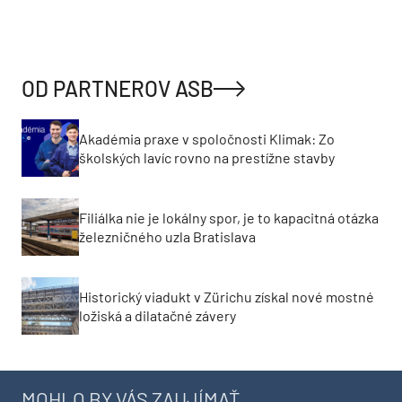
OD PARTNEROV ASB
Akadémia praxe v spoločnosti Klimak: Zo
školských lavíc rovno na prestížne stavby
Filiálka nie je lokálny spor, je to kapacitná otázka
železničného uzla Bratislava
Historický viadukt v Zürichu získal nové mostné
ložiská a dilatačné závery
MOHLO BY VÁS ZAUJÍMAŤ