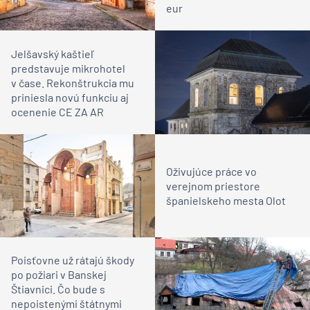
eur
Jelšavský kaštieľ
predstavuje mikrohotel
v čase. Rekonštrukcia mu
priniesla novú funkciu aj
ocenenie CE ZA AR
Oživujúce práce vo
verejnom priestore
španielskeho mesta Olot
Poisťovne už rátajú škody
po požiari v Banskej
Štiavnici. Čo bude s
nepoistenými štátnymi