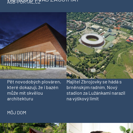
ASB-PORTAL.CZ
Pět novodobých plováren,
Majitel Zbrojovky se hádá s
které dokazují, že i bazén
brněnským radním. Nový
může mít skvělou
stadion za Lužánkami narazil
architekturu
na výškový limit
MÔJ DOM