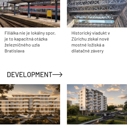
Filiálka nie je lokálny spor,
Historický viadukt v
je to kapacitná otázka
Zürichu získal nové
železničného uzla
mostné ložiská a
Bratislava
dilatačné závery
DEVELOPMENT