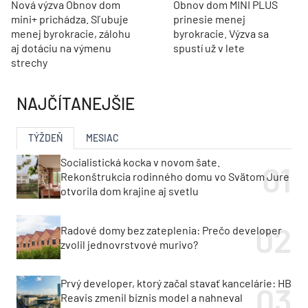
Nová výzva Obnov dom
Obnov dom MINI PLUS
mini+ prichádza. Sľubuje
prinesie menej
menej byrokracie, zálohu
byrokracie. Výzva sa
aj dotáciu na výmenu
spustí už v lete
strechy
NAJČÍTANEJŠIE
TÝŽDEŇ
MESIAC
Socialistická kocka v novom šate.
Rekonštrukcia rodinného domu vo Svätom Jure
otvorila dom krajine aj svetlu
Radové domy bez zateplenia: Prečo developer
zvolil jednovrstvové murivo?
Prvý developer, ktorý začal stavať kancelárie: HB
Reavis zmenil biznis model a nahneval