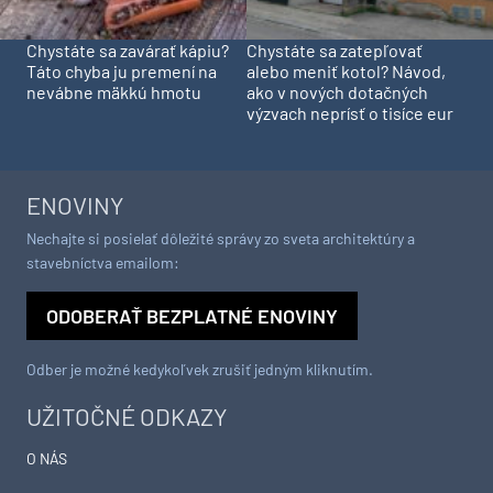
Chystáte sa zavárať kápiu?
Chystáte sa zatepľovať
Táto chyba ju premení na
alebo meniť kotol? Návod,
nevábne mäkkú hmotu
ako v nových dotačných
výzvach neprísť o tisíce eur
ENOVINY
Nechajte si posielať dôležité správy zo sveta architektúry a
stavebníctva emailom:
ODOBERAŤ BEZPLATNÉ ENOVINY
Odber je možné kedykoľvek zrušiť jedným kliknutím.
UŽITOČNÉ ODKAZY
O NÁS