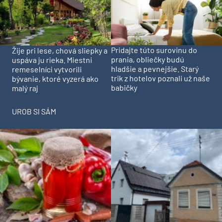
Pridajte túto surovinu do
Žije pri lese, chová sliepky a
prania, obliečky budú
uspáva ju rieka. Miestni
hladšie a pevnejšie. Starý
remeselníci vytvorili
trik z hotelov poznali už naše
bývanie, ktoré vyzerá ako
babičky
malý raj
UROB SI SÁM