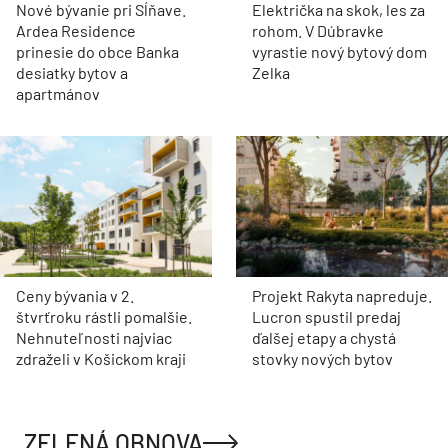
Nové bývanie pri Sĺňave.
Električka na skok, les za
Ardea Residence
rohom. V Dúbravke
prinesie do obce Banka
vyrastie nový bytový dom
desiatky bytov a
Zelka
apartmánov
Ceny bývania v 2.
Projekt Rakyta napreduje.
štvrťroku rástli pomalšie.
Lucron spustil predaj
Nehnuteľnosti najviac
ďalšej etapy a chystá
zdraželi v Košickom kraji
stovky nových bytov
ZELENÁ OBNOVA