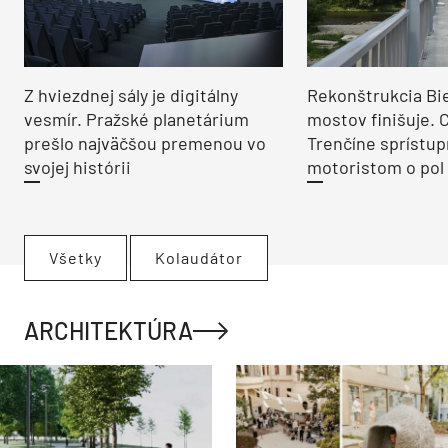
Z hviezdnej sály je digitálny
Rekonštrukcia Bi
vesmír. Pražské planetárium
mostov finišuje. 
prešlo najväčšou premenou vo
Trenčíne sprístup
svojej histórii
motoristom o pol 
Všetky
Kolaudátor
ARCHITEKTÚRA