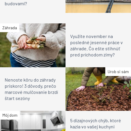
budovami?
Záhrada
Využite november na
posledné jesenné práce v
záhrade. Čo ešte stihnúť
pred príchodom zimy?
Urob si sám
Nenoste kôru do záhrady
priskoro! 3 dôvody, prečo
marcové mulčovanie brzdí
štart sezóny
Môj dom
5 dizajnových chýb, ktoré
kazia vo vašej kuchyni