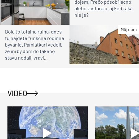
dojem. Prečo pôsobí lacno
alebo zastaralo, aj keď taká
nie je?
Môj dom
Bola to totálna ruina, dnes
tu nájdete funkčné rodinné
bývanie. Pamiatkari vedeli,
že iní by dom do takého
stavu nedali, vraví
majiteľka
VIDEO