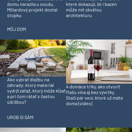
domu narazila u soudu.
které dokazují, že i bazén
Miliardový projekt dostal
může mít skvělou
stopku
architekturu
MÔJ DOM
Ako vybrať dlažbu na
záhrady: ktorý materiál
4 domáce triky, ako otvoriť
vydrží záťaž, ktorý môže kĺzať
fľašu vína aj bez vývrtky.
a pri čom rátať s častou
Stačí pár vecí, ktoré už máte
údržbou?
doma (video)
UROB SI SÁM