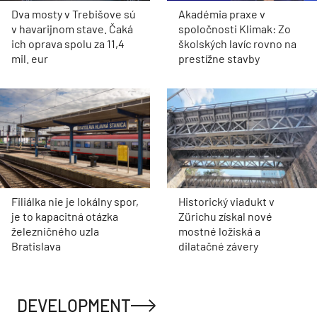
Dva mosty v Trebišove sú
Akadémia praxe v
v havarijnom stave. Čaká
spoločnosti Klimak: Zo
ich oprava spolu za 11,4
školských lavíc rovno na
mil. eur
prestížne stavby
Filiálka nie je lokálny spor,
Historický viadukt v
je to kapacitná otázka
Zürichu získal nové
železničného uzla
mostné ložiská a
Bratislava
dilatačné závery
DEVELOPMENT