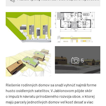
Riešenie rodinných domov sa snaží vyhnúť najmä forme
husto osídlených satelitov. V Jablonovom pôjde skôr
o impulz k návratu prirodzeného rozvoja obce, v ktorej
majú parcely jednotlivých domov veľkosť desať a viac