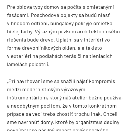
Pre obidva typy domov sa počíta s omietanými
fasádami. Poschodové objekty sa budú niesť
v hnedom odtieni, bungalovy pokryje omietka
bielej farby. Výrazným prvkom architektonického
riešenia bude drevo. Uplatní sa v interiéri vo
forme drevohliníkových okien, ale takisto
v exteriéri na podlahách terás či na tieniacich
lamelách poloátrií.
„Pri navrhovaní sme sa snažili nájsť kompromis
medzi modernistickým výrazovým
inštrumentáriom, ktorý náš ateliér bežne používa,
a neodbytným pocitom, že v tomto konkrétnom
prípade sa veci treba zhostiť trochu inak. Chceli
sme navrhnúť domy, ktoré by organizmus dediny
nevnímal ako násilný import povýšeneckého