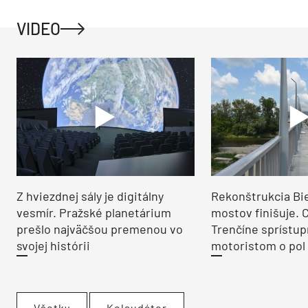
VIDEO
Z hviezdnej sály je digitálny
Rekonštrukcia Bi
vesmír. Pražské planetárium
mostov finišuje. 
prešlo najväčšou premenou vo
Trenčíne sprístup
svojej histórii
motoristom o pol 
Všetky
Kolaudátor