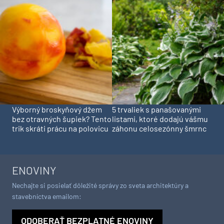
Výborný broskyňový džem
5 trvaliek s panašovanými
bez otravných šupiek? Tento
listami, ktoré dodajú vášmu
trik skráti prácu na polovicu
záhonu celosezónny šmrnc
ENOVINY
Nechajte si posielať dôležité správy zo sveta architektúry a
stavebníctva emailom:
ODOBERAŤ BEZPLATNÉ ENOVINY