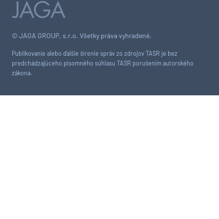
© JAGA GROUP, s.r.o. Všetky práva vyhradené.
Publikovanie alebo ďalšie šírenie správ zo zdrojov TASR je bez
predchádzajúceho písomného súhlasu TASR porušením autorského
zákona.