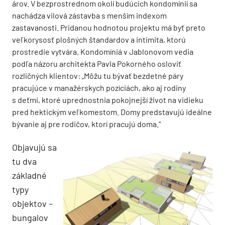
árov. V bezprostrednom okolí budúcich kondomínií sa
nachádza vilová zástavba s menším indexom
zastavanosti. Pridanou hodnotou projektu má byť preto
veľkorysosť plošných štandardov a intimita, ktorú
prostredie vytvára. Kondomíniá v Jablonovom vedia
podľa názoru architekta Pavla Pokorného osloviť
rozličných klientov: „Môžu tu bývať bezdetné páry
pracujúce v manažérskych pozíciách, ako aj rodiny
s deťmi, ktoré uprednostnia pokojnejší život na vidieku
pred hektickým veľkomestom. Domy predstavujú ideálne
bývanie aj pre rodičov, ktorí pracujú doma.“
Objavujú sa
tu dva
základné
typy
objektov –
bungalov