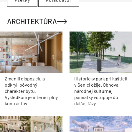
ARCHITEKTÚRA
Zmenili dispozíciu a
Historický park pri kaštieli
odkryli pôvodný
v Senici ožije. Obnova
charakter bytu.
národnej kultúrnej
Výsledkom je interiér plný
pamiatky vstupuje do
kontrastov
ďalšej fázy