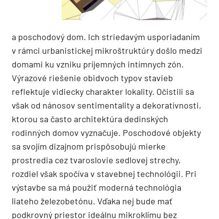
a poschodový dom. Ich striedavým usporiadaním
v rámci urbanistickej mikroštruktúry došlo medzi
domami ku vzniku príjemných intímnych zón.
Výrazové riešenie obidvoch typov stavieb
reflektuje vidiecky charakter lokality. Očistili sa
však od nánosov sentimentality a dekoratívnosti,
ktorou sa často architektúra dedinských
rodinných domov vyznačuje. Poschodové objekty
sa svojím dizajnom prispôsobujú mierke
prostredia cez tvaroslovie sedlovej strechy,
rozdiel však spočíva v stavebnej technológii. Pri
výstavbe sa má použiť moderná technológia
liateho železobetónu. Vďaka nej bude mať
podkrovný priestor ideálnu mikroklímu bez