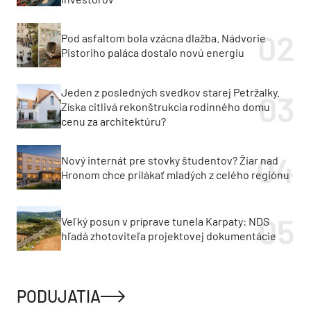
Pod asfaltom bola vzácna dlažba. Nádvorie
Pistoriho paláca dostalo novú energiu
Jeden z posledných svedkov starej Petržalky.
Získa citlivá rekonštrukcia rodinného domu
cenu za architektúru?
Nový internát pre stovky študentov? Žiar nad
Hronom chce prilákať mladých z celého regiónu
Veľký posun v príprave tunela Karpaty: NDS
hľadá zhotoviteľa projektovej dokumentácie
PODUJATIA