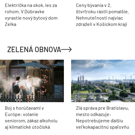
Električka na skok, les za
Ceny bývania v 2.
rohom. V Dúbravke
štvrťroku rástli pomalšie.
vyrastie nový bytový dom
Nehnuteľnosti najviac
Zelka
zdraželi v Košickom kraji
ZELENÁ OBNOVA
Boj s horúčavami v
Zlá správa pre Bratislavu,
Európe: volanie
mesto odkazuje:
seniorom, zákaz alkoholu
Nepotrebujeme ďalšiu
aj klimatické útočiská
veľkokapacitnú spaľovňu