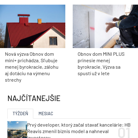
Nová výzva Obnov dom
Obnov dom MINI PLUS
mini+ prichádza. Sľubuje
prinesie menej
menej byrokracie, zálohu
byrokracie. Výzva sa
aj dotáciu na výmenu
spustí už v lete
strechy
NAJČÍTANEJŠIE
TÝŽDEŇ
MESIAC
Prvý developer, ktorý začal stavať kancelárie: HB
Reavis zmenil biznis model a nahneval
investorov