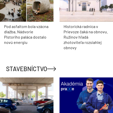
Pod asfaltom bola vzácna
Historická radnica v
dlažba. Nádvorie
Prievoze čaká na obnovu.
Pistoriho paláca dostalo
Ružinov hľadá
novú energiu
zhotoviteľa rozsiahlej
obnovy
STAVEBNÍCTVO