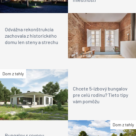
Odvážna rekonštrukcia
zachovala z historického
domu len steny a strechu
Dom z tehly
Chcete 5-izbový bungalov
pre celú rodinu? Tieto tipy
vám pomôžu
Dom z tehly
Bungalov s rovnou