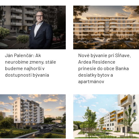
Ján Palenčár: Ak
Nové bývanie pri Sĺňave.
neurobíme zmeny, stále
Ardea Residence
budeme najhorší v
prinesie do obce Banka
dostupnosti bývania
desiatky bytov a
apartmánov