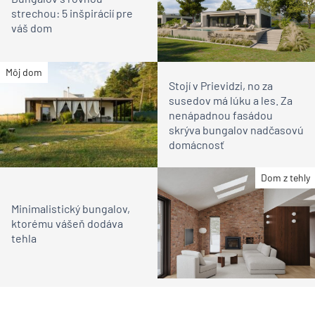
strechou: 5 inšpirácií pre
váš dom
Môj dom
Stojí v Prievidzi, no za
susedov má lúku a les. Za
nenápadnou fasádou
skrýva bungalov nadčasovú
domácnosť
Dom z tehly
Minimalistický bungalov,
ktorému vášeň dodáva
tehla