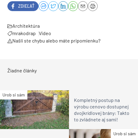
ZDIEĽAŤ
Architektúra
mrakodrap
Video
Našli ste chybu alebo máte pripomienku?
Žiadne články
Urob si sám
Kompletný postup na
výrobu cenovo dostupnej
dvojkrídlovej brány: Takto
to zvládnete aj sami!
Urob si sám