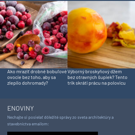
Ako mraziť drobné bobuľové
Výborný broskyňový džem
ovocie bez toho, aby sa
bez otravných šupiek? Tento
zlepilo dohromady?
trik skráti prácu na polovicu
ENOVINY
Nechajte si posielať dôležité správy zo sveta architektúry a
stavebníctva emailom: