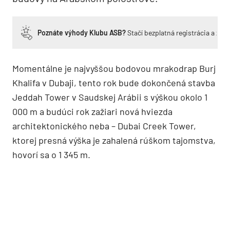
Poznáte výhody Klubu ASB?
Stačí bezplatná registrácia a zí
Momentálne je najvyššou bodovou mrakodrap Burj
Khalifa v Dubaji, tento rok bude dokončená stavba
Jeddah Tower v Saudskej Arábii s výškou okolo 1
000 m a budúci rok zažiari nová hviezda
architektonického neba – Dubai Creek Tower,
ktorej presná výška je zahalená rúškom tajomstva,
hovorí sa o 1 345 m.