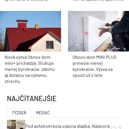
Nová výzva Obnov dom
Obnov dom MINI PLUS
mini+ prichádza. Sľubuje
prinesie menej
menej byrokracie, zálohu
byrokracie. Výzva sa
aj dotáciu na výmenu
spustí už v lete
strechy
NAJČÍTANEJŠIE
TÝŽDEŇ
MESIAC
Pod asfaltom bola vzácna dlažba. Nádvorie