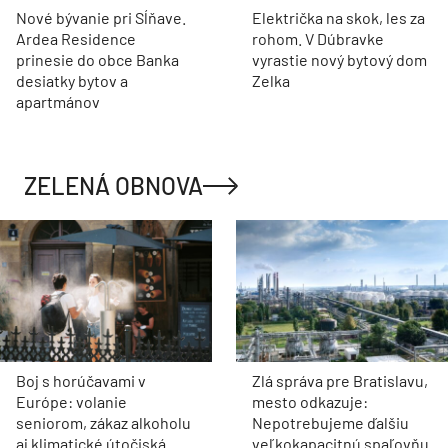
Nové bývanie pri Sĺňave.
Električka na skok, les za
Ardea Residence
rohom. V Dúbravke
prinesie do obce Banka
vyrastie nový bytový dom
desiatky bytov a
Zelka
apartmánov
ZELENÁ OBNOVA
Boj s horúčavami v
Zlá správa pre Bratislavu,
Európe: volanie
mesto odkazuje:
seniorom, zákaz alkoholu
Nepotrebujeme ďalšiu
aj klimatické útočiská
veľkokapacitnú spaľovňu