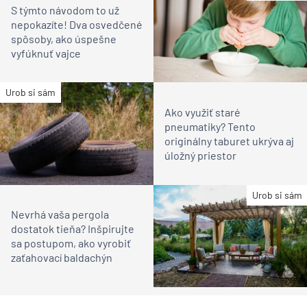
S týmto návodom to už
nepokazíte! Dva osvedčené
spôsoby, ako úspešne
vyfúknuť vajce
Urob si sám
Ako využiť staré
pneumatiky? Tento
originálny taburet ukrýva aj
úložný priestor
Urob si sám
Nevrhá vaša pergola
dostatok tieňa? Inšpirujte
sa postupom, ako vyrobiť
zaťahovací baldachýn