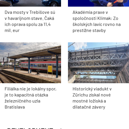
Dva mosty v Trebišove sú
Akadémia praxe v
v havarijnom stave. Čaká
spoločnosti Klimak: Zo
ich oprava spolu za 11,4
školských lavíc rovno na
mil. eur
prestížne stavby
Filiálka nie je lokálny spor,
Historický viadukt v
je to kapacitná otázka
Zürichu získal nové
železničného uzla
mostné ložiská a
Bratislava
dilatačné závery