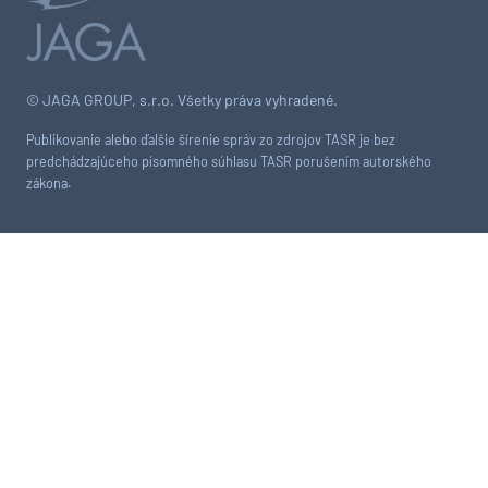
© JAGA GROUP, s.r.o. Všetky práva vyhradené.
Publikovanie alebo ďalšie šírenie správ zo zdrojov TASR je bez
predchádzajúceho písomného súhlasu TASR porušením autorského
zákona.