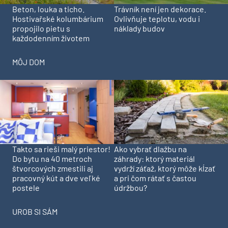
Beton, louka a ticho.
Trávník není jen dekorace.
Hostivařské kolumbárium
Ovlivňuje teplotu, vodu i
propojilo pietu s
náklady budov
každodenním životem
MÔJ DOM
Takto sa rieši malý priestor!
Ako vybrať dlažbu na
Do bytu na 40 metroch
záhrady: ktorý materiál
štvorcových zmestili aj
vydrží záťaž, ktorý môže kĺzať
pracovný kút a dve veľké
a pri čom rátať s častou
postele
údržbou?
UROB SI SÁM