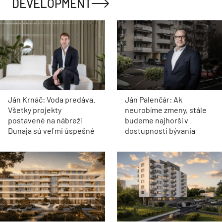
DEVELOPMENT
Ján Krnáč: Voda predáva.
Ján Palenčár: Ak
Všetky projekty
neurobíme zmeny, stále
postavené na nábreží
budeme najhorší v
Dunaja sú veľmi úspešné
dostupnosti bývania