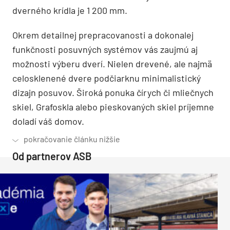
dverného krídla je 1 200 mm.
Okrem detailnej prepracovanosti a dokonalej
funkčnosti posuvných systémov vás zaujmú aj
možnosti výberu dverí. Nielen drevené, ale najmä
celosklenené dvere podčiarknu minimalistický
dizajn posuvov. Široká ponuka čírych či mliečnych
skiel, Grafoskla alebo pieskovaných skiel príjemne
doladí váš domov.
Od partnerov ASB