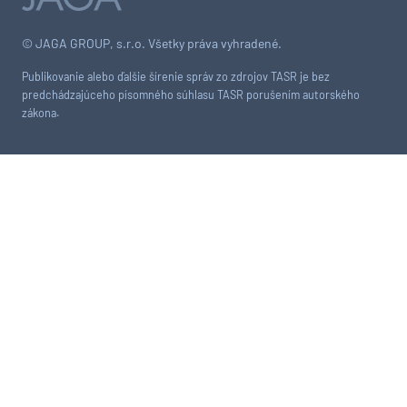
© JAGA GROUP, s.r.o. Všetky práva vyhradené.
Publikovanie alebo ďalšie šírenie správ zo zdrojov TASR je bez
predchádzajúceho písomného súhlasu TASR porušením autorského
zákona.