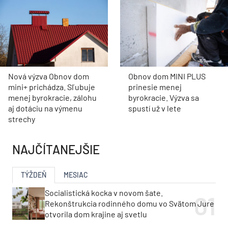
Nová výzva Obnov dom
Obnov dom MINI PLUS
mini+ prichádza. Sľubuje
prinesie menej
menej byrokracie, zálohu
byrokracie. Výzva sa
aj dotáciu na výmenu
spustí už v lete
strechy
NAJČÍTANEJŠIE
TÝŽDEŇ
MESIAC
Socialistická kocka v novom šate.
Rekonštrukcia rodinného domu vo Svätom Jure
otvorila dom krajine aj svetlu