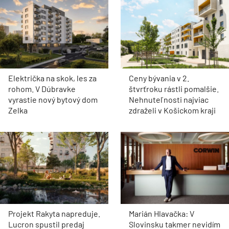
Električka na skok, les za
Ceny bývania v 2.
rohom. V Dúbravke
štvrťroku rástli pomalšie.
vyrastie nový bytový dom
Nehnuteľnosti najviac
Zelka
zdraželi v Košickom kraji
Projekt Rakyta napreduje.
Marián Hlavačka: V
Lucron spustil predaj
Slovinsku takmer nevidím