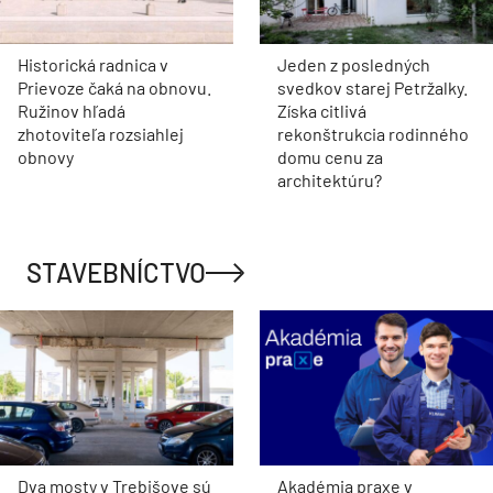
Historická radnica v
Jeden z posledných
Prievoze čaká na obnovu.
svedkov starej Petržalky.
Ružinov hľadá
Získa citlivá
zhotoviteľa rozsiahlej
rekonštrukcia rodinného
obnovy
domu cenu za
architektúru?
STAVEBNÍCTVO
Dva mosty v Trebišove sú
Akadémia praxe v