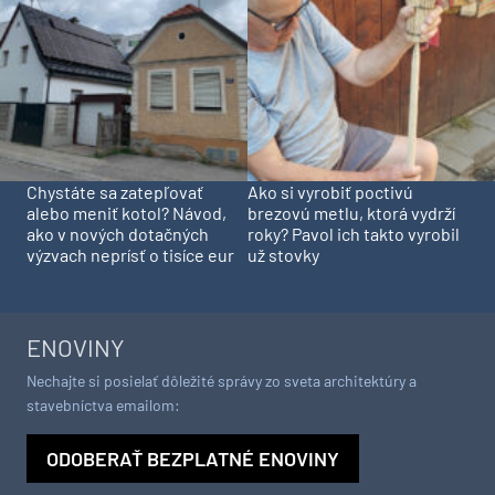
Chystáte sa zatepľovať
Ako si vyrobiť poctivú
alebo meniť kotol? Návod,
brezovú metlu, ktorá vydrží
ako v nových dotačných
roky? Pavol ich takto vyrobil
výzvach neprísť o tisíce eur
už stovky
ENOVINY
Nechajte si posielať dôležité správy zo sveta architektúry a
stavebníctva emailom:
ODOBERAŤ BEZPLATNÉ ENOVINY