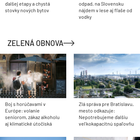
ďalšej etapy a chystá
odpad, na Slovensku
stovky nových bytov
nájdem v lese aj fľaše od
vodky
ZELENÁ OBNOVA
Boj s horúčavami v
Zlá správa pre Bratislavu,
Európe: volanie
mesto odkazuje:
seniorom, zákaz alkoholu
Nepotrebujeme ďalšiu
aj klimatické útočiská
veľkokapacitnú spaľovňu