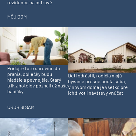
rezidence na ostrově
MÔJ DOM
Pridajte túto surovinu do
prania, obliečky budú
Deti odrástli, rodičia majú
hladšie a pevnejšie. Starý
bývanie presne podľa seba.
trik z hotelov poznali už naše
V novom dome je všetko pre
babičky
ich život i návštevy vnúčat
UROB SI SÁM