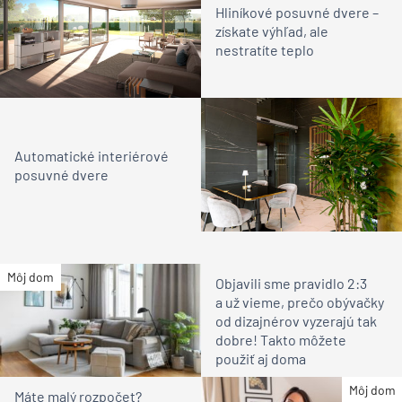
Hliníkové posuvné dvere –
získate výhľad, ale
nestratíte teplo
Automatické interiérové
posuvné dvere
Môj dom
Objavili sme pravidlo 2:3
a už vieme, prečo obývačky
od dizajnérov vyzerajú tak
dobre! Takto môžete
použiť aj doma
Môj dom
Máte malý rozpočet?