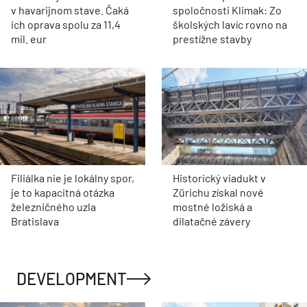
v havarijnom stave. Čaká
spoločnosti Klimak: Zo
ich oprava spolu za 11,4
školských lavíc rovno na
mil. eur
prestížne stavby
Filiálka nie je lokálny spor,
Historický viadukt v
je to kapacitná otázka
Zürichu získal nové
železničného uzla
mostné ložiská a
Bratislava
dilatačné závery
DEVELOPMENT