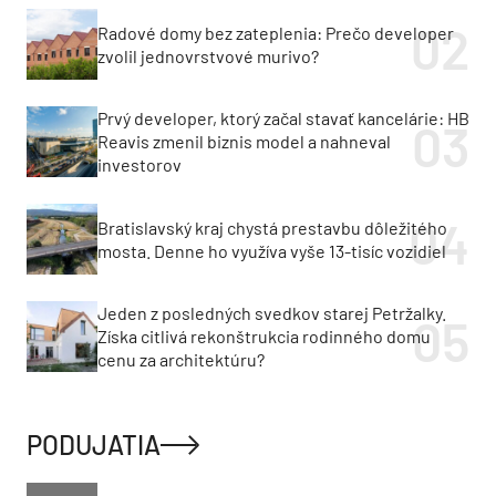
Radové domy bez zateplenia: Prečo developer
zvolil jednovrstvové murivo?
Prvý developer, ktorý začal stavať kancelárie: HB
Reavis zmenil biznis model a nahneval
investorov
Bratislavský kraj chystá prestavbu dôležitého
mosta. Denne ho využíva vyše 13-tisíc vozidiel
Jeden z posledných svedkov starej Petržalky.
Získa citlivá rekonštrukcia rodinného domu
cenu za architektúru?
PODUJATIA