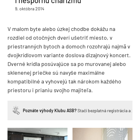
i nespornú charizmu
9. októbra 2014
V malom byte alebo úzkej chodbe dokážu na
rozdiel od otočných dverí ušetriť miesto, v
priestranných bytoch a domoch rozohrajú najmä v
dvojkrídlovom variante doslova dizajnový koncert.
Dverné krídla posúvajúce sa po murovanej alebo
sklenenej priečke sú navyše maximálne
kompatibilné a vyhovejú tak nárokom každého
priestoru i prianiu svojho majiteľa.
Poznáte výhody Klubu ASB?
Stačí bezplatná registrácia a zí