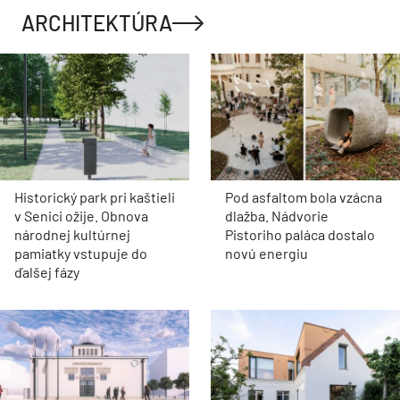
ARCHITEKTÚRA
Historický park pri kaštieli
Pod asfaltom bola vzácna
v Senici ožije. Obnova
dlažba. Nádvorie
národnej kultúrnej
Pistoriho paláca dostalo
pamiatky vstupuje do
novú energiu
ďalšej fázy