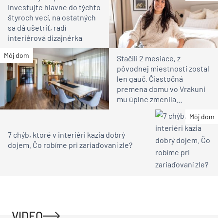
Investujte hlavne do týchto
štyroch vecí, na ostatných
sa dá ušetriť, radí
interiérová dizajnérka
Môj dom
Stačili 2 mesiace, z
pôvodnej miestnosti zostal
len gauč. Čiastočná
premena domu vo Vrakuni
mu úplne zmenila
atmosféru (video)
Môj dom
7 chýb, ktoré v interiéri kazia dobrý
dojem. Čo robíme pri zariaďovaní zle?
VIDEO