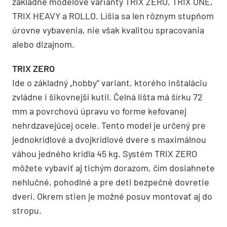
základné modelové varianty TRIX ZERO, TRIX ONE,
TRIX HEAVY a ROLLO. Líšia sa len rôznym stupňom
úrovne vybavenia, nie však kvalitou spracovania
alebo dizajnom.
TRIX ZERO
Ide o základný „hobby“ variant, ktorého inštaláciu
zvládne i šikovnejší kutil. Čelná lišta má šírku 72
mm a povrchovú úpravu vo forme kefovanej
nehrdzavejúcej ocele. Tento model je určený pre
jednokrídlové a dvojkrídlové dvere s maximálnou
váhou jedného krídla 45 kg. Systém TRIX ZERO
môžete vybaviť aj tichým dorazom, čím dosiahnete
nehlučné, pohodlné a pre deti bezpečné dovretie
dverí. Okrem stien je možné posuv montovať aj do
stropu.