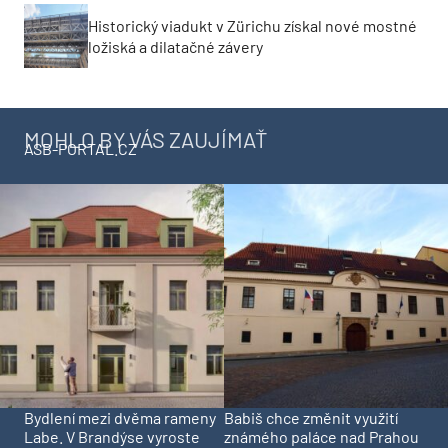
Historický viadukt v Zürichu získal nové mostné
ložiská a dilatačné závery
MOHLO BY VÁS ZAUJÍMAŤ
ASB-PORTAL.CZ
Bydlení mezi dvěma rameny
Babiš chce změnit využití
Labe. V Brandýse vyroste
známého paláce nad Prahou