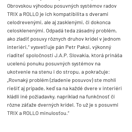
Obrovskou výhodou posuvných systémov radov
TRIX a ROLLO je ich kompatibilita s dverami
celodrevenými, ale aj zasklenými, či dokonca
celosklenenými. Odpadá teda zásadný problém,
ako zladiť posuvy rôznych druhov krídel v jednom
interiéri,“ vysvetľuje pán Petr Paksi, výkonný
riaditeľ spoločnosti J.A.P. Slovakia, ktorá prináša
ucelenú ponuku posuvných systémov na
ukotvenie na stenu i do stropu, a pokračuje:
„Rovnaký problém (zladenie posuvov) ste mohli
riešiť aj prípade, keď sa na každé dvere v interiéri
kládli iné požiadavky, napríklad na funkčnosť či
rôzne záťaže dverných krídel. To už je s posuvmi
TRIX a ROLLO minulosťou.“