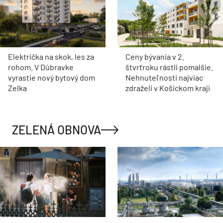
Električka na skok, les za
Ceny bývania v 2.
rohom. V Dúbravke
štvrťroku rástli pomalšie.
vyrastie nový bytový dom
Nehnuteľnosti najviac
Zelka
zdraželi v Košickom kraji
ZELENÁ OBNOVA