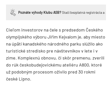
Poznáte výhody Klubu ASB?
Stačí bezplatná registrácia a zí
Cieľom investorov na čele s predsedom Českého
olympijského výboru Jiřím Kejvalom je, aby miesto
na úpätí kanadského národného parku slúžilo ako
turistické stredisko pre návštevníkov v lete i v
zime. Komplexnú obnovu, či skôr premenu, zverili
do rúk českobudejovickému ateliéru A800, ktoré
už podobným procesom oživilo pred 30 rokmi
české Lipno.