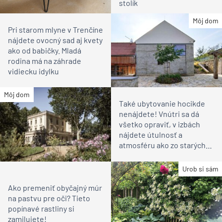
stolík
Môj dom
Pri starom mlyne v Trenčíne
nájdete ovocný sad aj kvety
ako od babičky. Mladá
rodina má na záhrade
vidiecku idylku
Môj dom
Také ubytovanie hocikde
nenájdete! Vnútri sa dá
všetko opraviť, v izbách
nájdete útulnosť a
atmosféru ako zo starých
čias
Urob si sám
Ako premeniť obyčajný múr
na pastvu pre oči? Tieto
popínavé rastliny si
zamilujete!