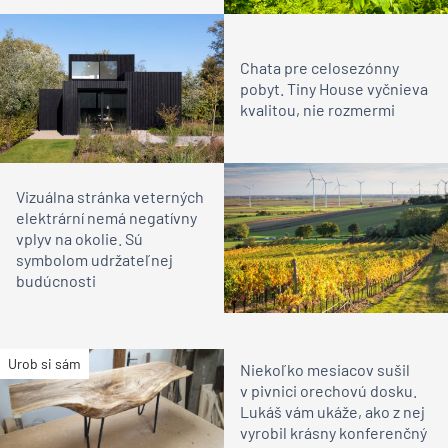
Chata pre celosezónny
pobyt. Tiny House vyčnieva
kvalitou, nie rozmermi
Vizuálna stránka veterných
elektrární nemá negatívny
vplyv na okolie. Sú
symbolom udržateľnej
budúcnosti
Urob si sám
Niekoľko mesiacov sušil
v pivnici orechovú dosku.
Lukáš vám ukáže, ako z nej
vyrobil krásny konferenčný