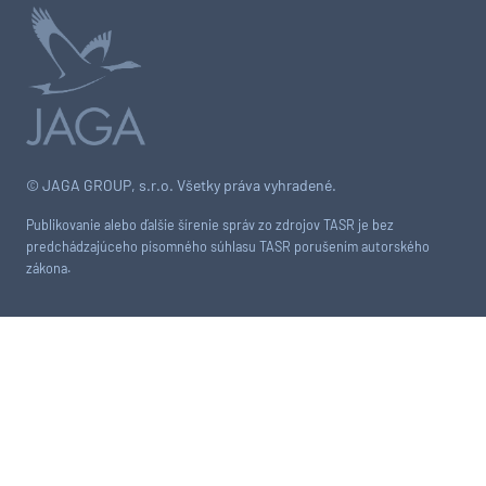
© JAGA GROUP, s.r.o. Všetky práva vyhradené.
Publikovanie alebo ďalšie šírenie správ zo zdrojov TASR je bez
predchádzajúceho písomného súhlasu TASR porušením autorského
zákona.