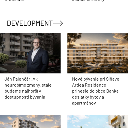
DEVELOPMENT
Ján Palenčár: Ak
Nové bývanie pri Sĺňave.
neurobíme zmeny, stále
Ardea Residence
budeme najhorší v
prinesie do obce Banka
dostupnosti bývania
desiatky bytov a
apartmánov