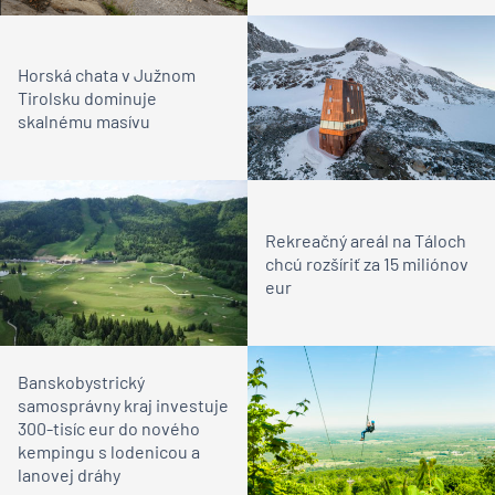
Horská chata v Južnom
Tirolsku dominuje
skalnému masívu
Rekreačný areál na Táloch
chcú rozšíriť za 15 miliónov
eur
Banskobystrický
samosprávny kraj investuje
300-tisíc eur do nového
kempingu s lodenicou a
lanovej dráhy