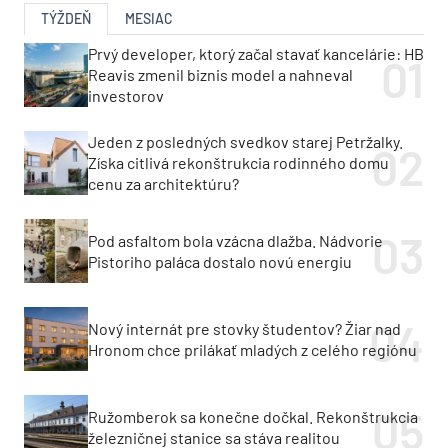
TÝŽDEŇ
MESIAC
Prvý developer, ktorý začal stavať kancelárie: HB
Reavis zmenil biznis model a nahneval
investorov
Jeden z posledných svedkov starej Petržalky.
Získa citlivá rekonštrukcia rodinného domu
cenu za architektúru?
Pod asfaltom bola vzácna dlažba. Nádvorie
Pistoriho paláca dostalo novú energiu
Nový internát pre stovky študentov? Žiar nad
Hronom chce prilákať mladých z celého regiónu
Ružomberok sa konečne dočkal. Rekonštrukcia
železničnej stanice sa stáva realitou