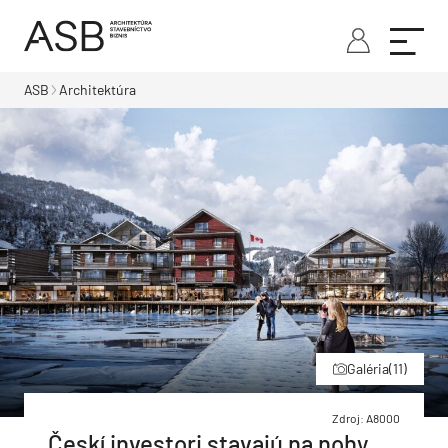
ASB
Architektúra
Galéria
(11)
Zdroj: A8000
Českí investori stavajú na nohy