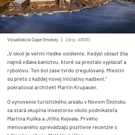
Vizualizácia Cape Smokey
|
Zdroj: A8000
„V okolí je veľmi riedke osídlenie. Kedysi oblasť žila
najmä vďaka baníctvu, ktoré sa prestalo vyplácať a
rybolovu. Ten bol zase tvrdo zregulovaný. Miestni
sú preto z každej novej iniciatívy nadšení,“
pokračoval architekt Martin Krupauer.
O vynovenie turistického areálu v Novom Škótsku
sa stará skupina investorov okolo podnikateľa
Martina Kulíka a Jiřího Kejvala. Prvého
menovaného sprevádzajú pozitívne recenzie s