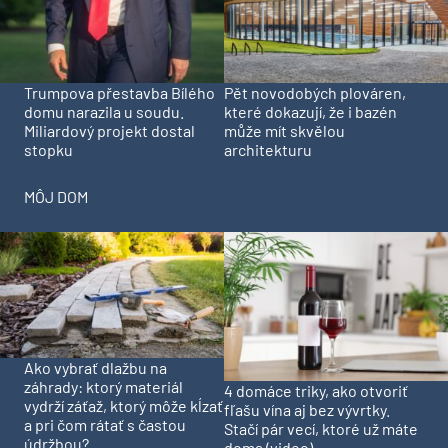
Trumpova přestavba Bílého
Pět novodobých plováren,
domu narazila u soudu.
které dokazují, že i bazén
Miliardový projekt dostal
může mít skvělou
stopku
architekturu
MÔJ DOM
Ako vybrať dlažbu na
záhrady: ktorý materiál
4 domáce triky, ako otvoriť
vydrží záťaž, ktorý môže kĺzať
fľašu vína aj bez vývrtky.
a pri čom rátať s častou
Stačí pár vecí, ktoré už máte
údržbou?
doma (video)