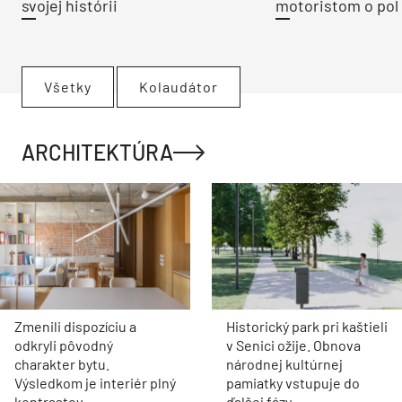
svojej histórii
motoristom o pol 
Všetky
Kolaudátor
ARCHITEKTÚRA
Zmenili dispozíciu a
Historický park pri kaštieli
odkryli pôvodný
v Senici ožije. Obnova
charakter bytu.
národnej kultúrnej
Výsledkom je interiér plný
pamiatky vstupuje do
kontrastov
ďalšej fázy