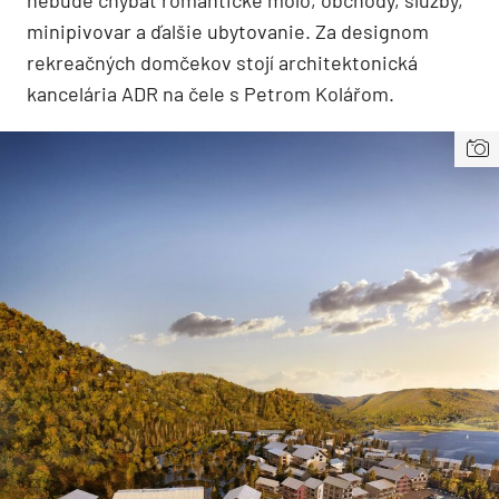
nebude chýbať romantické mólo, obchody, služby,
minipivovar a ďalšie ubytovanie. Za designom
rekreačných domčekov stojí architektonická
kancelária ADR na čele s Petrom Kolářom.