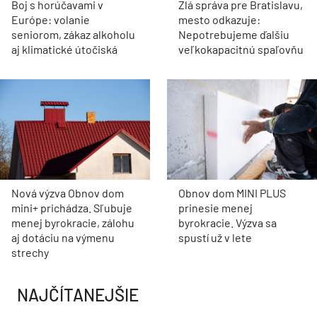
Boj s horúčavami v
Zlá správa pre Bratislavu,
Európe: volanie
mesto odkazuje:
seniorom, zákaz alkoholu
Nepotrebujeme ďalšiu
aj klimatické útočiská
veľkokapacitnú spaľovňu
Nová výzva Obnov dom
Obnov dom MINI PLUS
mini+ prichádza. Sľubuje
prinesie menej
menej byrokracie, zálohu
byrokracie. Výzva sa
aj dotáciu na výmenu
spustí už v lete
strechy
NAJČÍTANEJŠIE