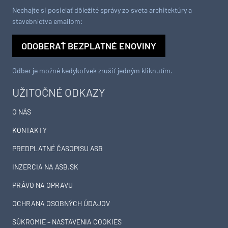
Nechajte si posielať dôležité správy zo sveta architektúry a
stavebníctva emailom:
ODOBERAŤ BEZPLATNÉ ENOVINY
Odber je možné kedykoľvek zrušiť jedným kliknutím.
UŽITOČNÉ ODKAZY
O NÁS
KONTAKTY
PREDPLATNÉ ČASOPISU ASB
INZERCIA NA ASB.SK
PRÁVO NA OPRAVU
OCHRANA OSOBNÝCH ÚDAJOV
SÚKROMIE – NASTAVENIA COOKIES