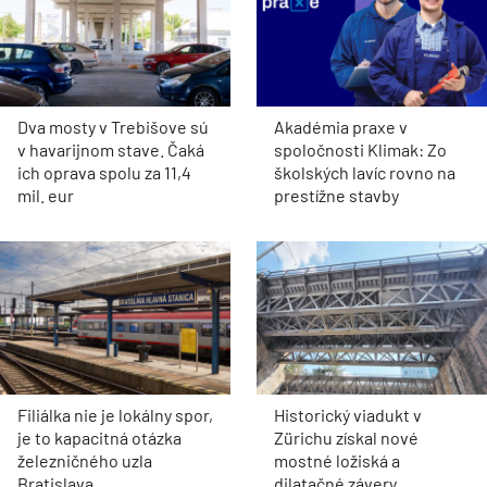
Dva mosty v Trebišove sú
Akadémia praxe v
v havarijnom stave. Čaká
spoločnosti Klimak: Zo
ich oprava spolu za 11,4
školských lavíc rovno na
mil. eur
prestížne stavby
Filiálka nie je lokálny spor,
Historický viadukt v
je to kapacitná otázka
Zürichu získal nové
železničného uzla
mostné ložiská a
Bratislava
dilatačné závery