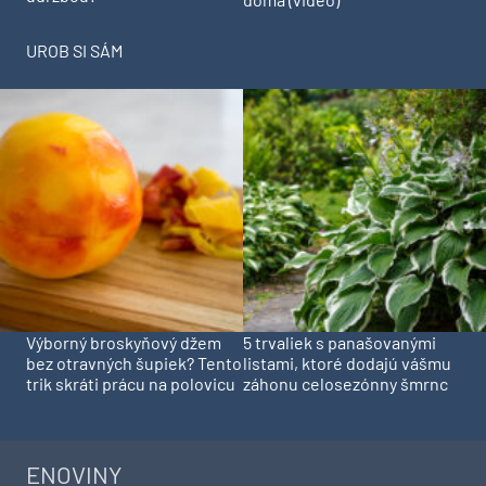
UROB SI SÁM
Výborný broskyňový džem
5 trvaliek s panašovanými
bez otravných šupiek? Tento
listami, ktoré dodajú vášmu
trik skráti prácu na polovicu
záhonu celosezónny šmrnc
ENOVINY