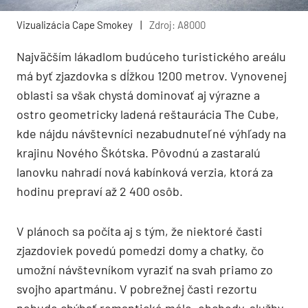
Vizualizácia Cape Smokey
|
Zdroj: A8000
Najväčším lákadlom budúceho turistického areálu
má byť zjazdovka s dĺžkou 1200 metrov. Vynovenej
oblasti sa však chystá dominovať aj výrazne a
ostro geometricky ladená reštaurácia The Cube,
kde nájdu návštevníci nezabudnuteľné výhľady na
krajinu Nového Škótska. Pôvodnú a zastaralú
lanovku nahradí nová kabínková verzia, ktorá za
hodinu prepraví až 2 400 osôb.
V plánoch sa počíta aj s tým, že niektoré časti
zjazdoviek povedú pomedzi domy a chatky, čo
umožní návštevníkom vyraziť na svah priamo zo
svojho apartmánu. V pobrežnej časti rezortu