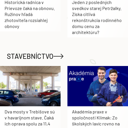
Historická radnica v
Jeden z posledných
Prievoze čaká na obnovu.
svedkov starej Petržalky.
Ružinov hľadá
Získa citlivá
zhotoviteľa rozsiahlej
rekonštrukcia rodinného
obnovy
domu cenu za
architektúru?
STAVEBNÍCTVO
Dva mosty v Trebišove sú
Akadémia praxe v
v havarijnom stave. Čaká
spoločnosti Klimak: Zo
ich oprava spolu za 11,4
školských lavíc rovno na