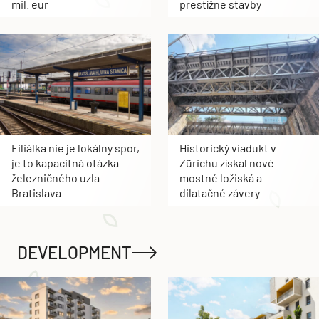
mil. eur
prestížne stavby
Filiálka nie je lokálny spor,
Historický viadukt v
je to kapacitná otázka
Zürichu získal nové
železničného uzla
mostné ložiská a
Bratislava
dilatačné závery
DEVELOPMENT