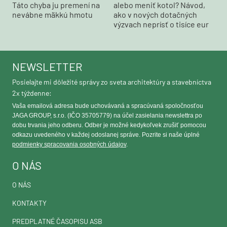
Táto chyba ju premení na
alebo meniť kotol? Návod,
nevábne mäkkú hmotu
ako v nových dotačných
výzvach neprísť o tisíce eur
NEWSLETTER
Posielajte mi dôležité správy zo sveta architektúry a stavebníctva
2x týždenne:
Vaša emailová adresa bude uchovávaná a spracúvaná spoločnosťou
JAGA GROUP, s.r.o. (IČO 35705779) na účel zasielania newslettra po
dobu trvania jeho odberu. Odber je možné kedykoľvek zrušiť pomocou
odkazu uvedeného v každej odoslanej správe. Pozrite si naše úplné
podmienky spracovania osobných údajov
.
O NÁS
O NÁS
KONTAKTY
PREDPLATNÉ ČASOPISU ASB