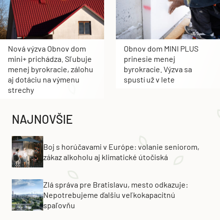
Nová výzva Obnov dom
Obnov dom MINI PLUS
mini+ prichádza. Sľubuje
prinesie menej
menej byrokracie, zálohu
byrokracie. Výzva sa
aj dotáciu na výmenu
spustí už v lete
strechy
NAJNOVŠIE
Boj s horúčavami v Európe: volanie seniorom,
zákaz alkoholu aj klimatické útočiská
Zlá správa pre Bratislavu, mesto odkazuje:
Nepotrebujeme ďalšiu veľkokapacitnú
spaľovňu