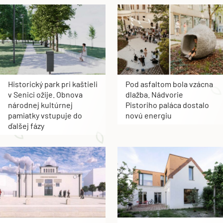
Historický park pri kaštieli
Pod asfaltom bola vzácna
v Senici ožije. Obnova
dlažba. Nádvorie
národnej kultúrnej
Pistoriho paláca dostalo
pamiatky vstupuje do
novú energiu
ďalšej fázy