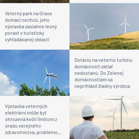
Veterný park na Orave
domáci nechcú, jeho
výstavba zasiahne lesný
porast v turisticky
vyhľadávanej oblasti
Dotáciu na veternú turbínu
domácnosti zatiaľ
nedostanú. Do Zelenej
domácnostiam sa
neprihlásil žiadny výrobca
Výstavba veterných
elektrární môže byť
ohrozená kvôli limitom z
úradu verejného
zdravotníctva, problémom
je hluk