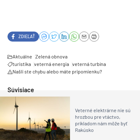
ZDIEĽAŤ
Aktuálne
Zelená obnova
turistika
veterná energia
veterná turbína
Našli ste chybu alebo máte pripomienku?
Súvisiace
Veterné elektrárne nie sú
hrozbou pre vtáctvo,
príkladom nám môže byť
Rakúsko