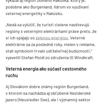
vykázal aj región Dolného Rakúska, ktorý je,
podobne ako Burgenland, lídrom vo využívaní
veternej energetiky v Rakúsku.
„Nedá sa vylúčiť, že turisti cielene navštevujú
regióny s veternými elektrárňami práve preto, že
si ich spájajú so
zelenou energiou
. Veterné
elektrárne sa za posledné roky, nielen v reklame,
stali symbolom trvalo udržateľnej budúcnosti,“
vysvetlil Stefan Moidl zo združenia IG Windkraft.
Veterná energia ako súčasť cestovného
ruchu
Aj Slovákom dobre známy región Burgenland,
v ktorom sa nachádza aj obľúbené Neziderské
jazero (Neusiedler See), ale i významný sektor