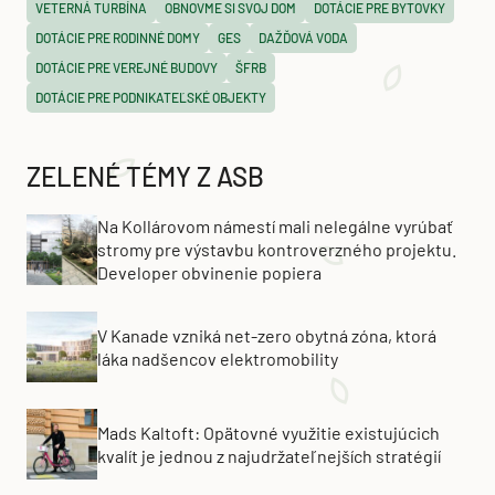
VETERNÁ TURBÍNA
OBNOVME SI SVOJ DOM
DOTÁCIE PRE BYTOVKY
DOTÁCIE PRE RODINNÉ DOMY
GES
DAŽĎOVÁ VODA
DOTÁCIE PRE VEREJNÉ BUDOVY
ŠFRB
DOTÁCIE PRE PODNIKATEĽSKÉ OBJEKTY
ZELENÉ TÉMY Z ASB
Na Kollárovom námestí mali nelegálne vyrúbať
stromy pre výstavbu kontroverzného projektu.
Developer obvinenie popiera
V Kanade vzniká net-zero obytná zóna, ktorá
láka nadšencov elektromobility
Mads Kaltoft: Opätovné využitie existujúcich
kvalít je jednou z najudržateľnejších stratégií