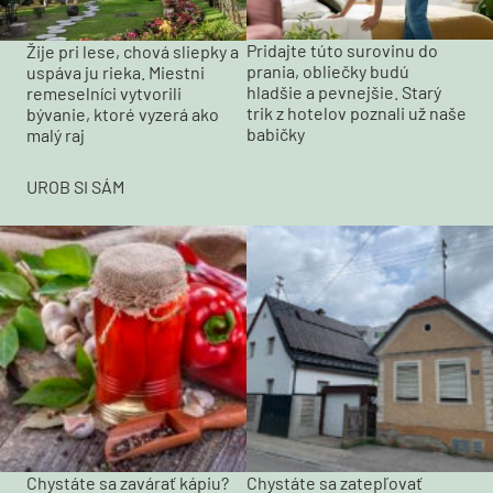
Pridajte túto surovinu do
Žije pri lese, chová sliepky a
prania, obliečky budú
uspáva ju rieka. Miestni
hladšie a pevnejšie. Starý
remeselníci vytvorili
trik z hotelov poznali už naše
bývanie, ktoré vyzerá ako
babičky
malý raj
UROB SI SÁM
Chystáte sa zavárať kápiu?
Chystáte sa zatepľovať