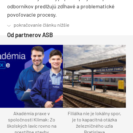
odborníkov predlžujú zdĺhavé a problematické
povoľovacie procesy.
Od partnerov ASB
Akadémia praxe v
Filiálka nie je lokálny spor,
spoločnosti Klimak: Zo
je to kapacitná otázka
školských lavíc rovno na
železničného uzla
prestížne stavby
Bratislava