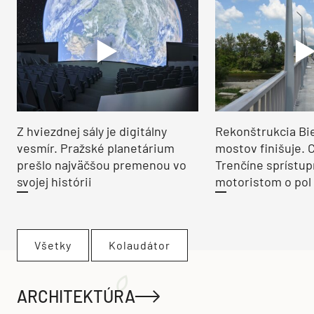
Z hviezdnej sály je digitálny
Rekonštrukcia Bi
vesmír. Pražské planetárium
mostov finišuje. 
prešlo najväčšou premenou vo
Trenčíne sprístup
svojej histórii
motoristom o pol 
Všetky
Kolaudátor
ARCHITEKTÚRA