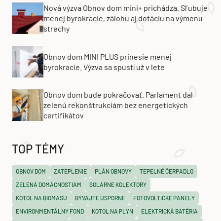
Nová výzva Obnov dom mini+ prichádza. Sľubuje
menej byrokracie, zálohu aj dotáciu na výmenu
strechy
Obnov dom MINI PLUS prinesie menej
byrokracie. Výzva sa spustí už v lete
Obnov dom bude pokračovať. Parlament dal
zelenú rekonštrukciám bez energetických
certifikátov
TOP TÉMY
OBNOV DOM
ZATEPLENIE
PLÁN OBNOVY
TEPELNÉ ČERPADLO
ZELENÁ DOMÁCNOSTIAM
SOLÁRNE KOLEKTORY
KOTOL NA BIOMASU
BÝVAJTE ÚSPORNE
FOTOVOLTICKÉ PANELY
ENVIRONMENTÁLNY FOND
KOTOL NA PLYN
ELEKTRICKÁ BATÉRIA