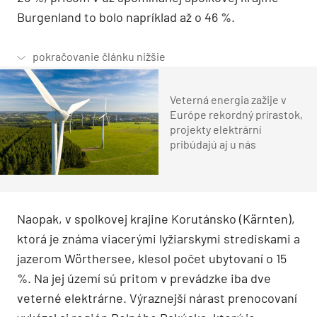
Burgenland to bolo napríklad až o 46 %.
Veterná energia zažije v
Európe rekordný prírastok,
projekty elektrární
pribúdajú aj u nás
Naopak, v spolkovej krajine Korutánsko (Kärnten),
ktorá je známa viacerými lyžiarskymi strediskami a
jazerom Wörthersee, klesol počet ubytovaní o 15
%. Na jej území sú pritom v prevádzke iba dve
veterné elektrárne. Výraznejší nárast prenocovaní