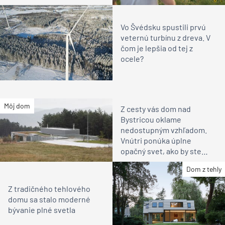
Vo Švédsku spustili prvú
veternú turbínu z dreva. V
čom je lepšia od tej z
ocele?
Môj dom
Z cesty vás dom nad
Bystricou oklame
nedostupným vzhľadom.
Vnútri ponúka úplne
opačný svet, ako by ste
čakali
Dom z tehly
Z tradičného tehlového
domu sa stalo moderné
bývanie plné svetla