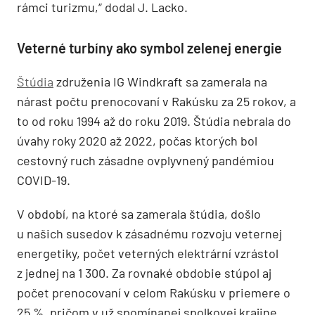
rámci turizmu,“ dodal J. Lacko.
Veterné turbíny ako symbol zelenej energie
Štúdia
združenia IG Windkraft sa zamerala na
nárast počtu prenocovaní v Rakúsku za 25 rokov, a
to od roku 1994 až do roku 2019. Štúdia nebrala do
úvahy roky 2020 až 2022, počas ktorých bol
cestovný ruch zásadne ovplyvnený pandémiou
COVID-19.
V období, na ktoré sa zamerala štúdia, došlo
u našich susedov k zásadnému rozvoju veternej
energetiky, počet veterných elektrární vzrástol
z jednej na 1 300. Za rovnaké obdobie stúpol aj
počet prenocovaní v celom Rakúsku v priemere o
25 %, pričom v už spomínanej spolkovej krajine