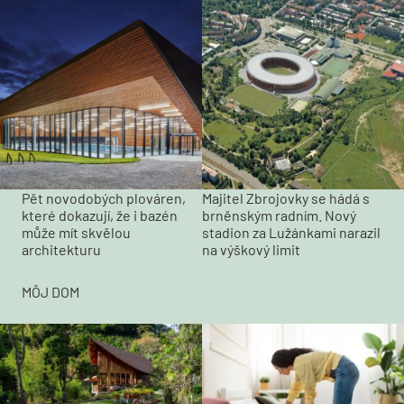
Pět novodobých plováren,
Majitel Zbrojovky se hádá s
které dokazují, že i bazén
brněnským radním. Nový
může mít skvělou
stadion za Lužánkami narazil
architekturu
na výškový limit
MÔJ DOM