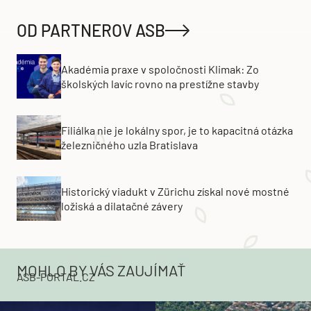
OD PARTNEROV ASB
Akadémia praxe v spoločnosti Klimak: Zo
školských lavíc rovno na prestížne stavby
Filiálka nie je lokálny spor, je to kapacitná otázka
železničného uzla Bratislava
Historický viadukt v Zürichu získal nové mostné
ložiská a dilatačné závery
MOHLO BY VÁS ZAUJÍMAŤ
ASB-PORTAL.CZ