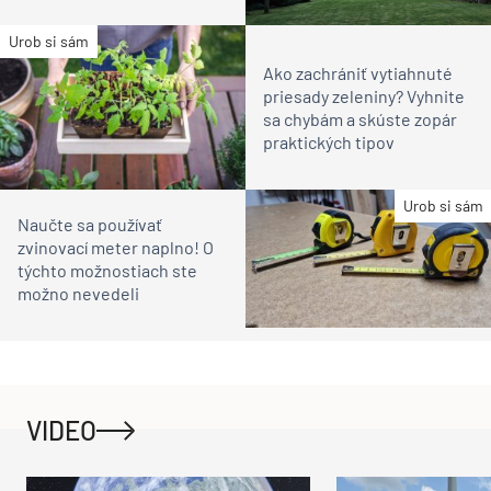
Urob si sám
Ako zachrániť vytiahnuté
priesady zeleniny? Vyhnite
sa chybám a skúste zopár
praktických tipov
Urob si sám
Naučte sa používať
zvinovací meter naplno! O
týchto možnostiach ste
možno nevedeli
VIDEO