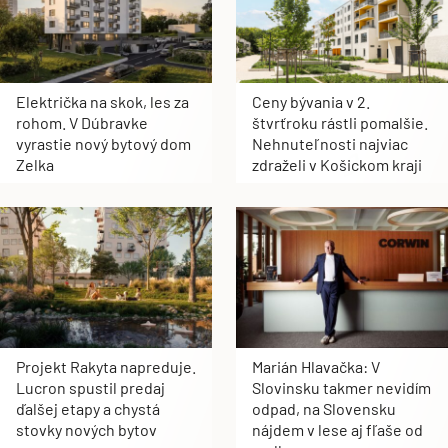
Električka na skok, les za
Ceny bývania v 2.
rohom. V Dúbravke
štvrťroku rástli pomalšie.
vyrastie nový bytový dom
Nehnuteľnosti najviac
Zelka
zdraželi v Košickom kraji
Projekt Rakyta napreduje.
Marián Hlavačka: V
Lucron spustil predaj
Slovinsku takmer nevidím
ďalšej etapy a chystá
odpad, na Slovensku
stovky nových bytov
nájdem v lese aj fľaše od