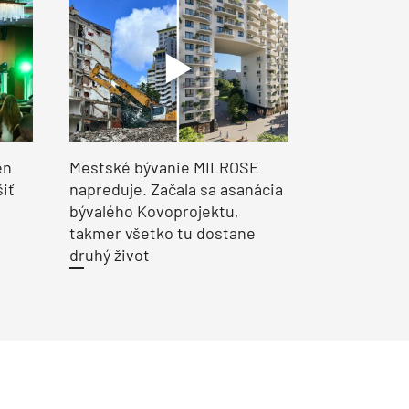
en
Mestské bývanie MILROSE
šiť
napreduje. Začala sa asanácia
bývalého Kovoprojektu,
takmer všetko tu dostane
druhý život