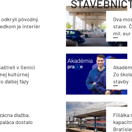
STAVEBNÍC
a odkryli pôvodný
Dva mos
ledkom je interiér
stave. Č
mil. eur
aštieli v Senici
Akadémi
nej kultúrnej
Zo škols
o ďalšej fázy
stavby
zácna dlažba.
Filiálka 
paláca dostalo
kapacit
Bratisla