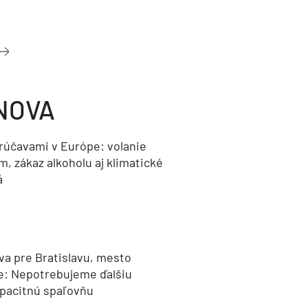
NOVA
orúčavami v Európe: volanie
, zákaz alkoholu aj klimatické
á
va pre Bratislavu, mesto
e: Nepotrebujeme ďalšiu
pacitnú spaľovňu