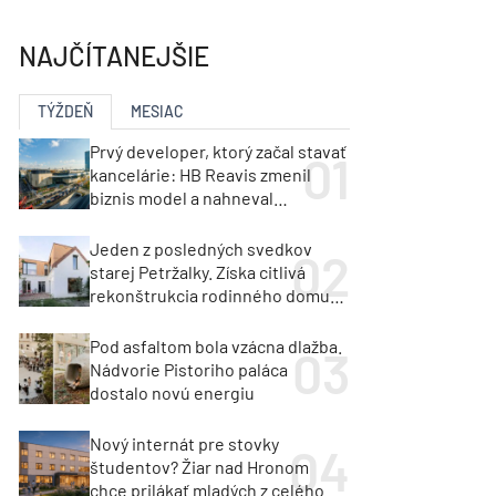
y
Klimatizácia a vetranie
urz Milan Murcka
NAJČÍTANEJŠIE
TÝŽDEŇ
MESIAC
Prvý developer, ktorý začal stavať
kancelárie: HB Reavis zmenil
biznis model a nahneval
investorov
Jeden z posledných svedkov
starej Petržalky. Získa citlivá
rekonštrukcia rodinného domu
cenu za architektúru?
Pod asfaltom bola vzácna dlažba.
Nádvorie Pistoriho paláca
dostalo novú energiu
Nový internát pre stovky
študentov? Žiar nad Hronom
chce prilákať mladých z celého