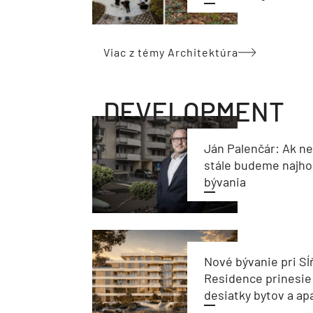
Viac z témy Architektúra
DEVELOPMENT
Ján Palenčár: Ak n
stále budeme najho
bývania
Nové bývanie pri Sĺ
Residence prinesie
desiatky bytov a a