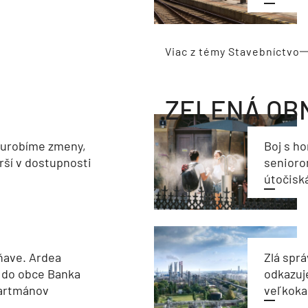
Viac z témy Stavebníctvo
ZELENÁ OB
eurobíme zmeny,
Boj s h
rší v dostupnosti
seniorom
útočisk
ňave. Ardea
Zlá sprá
 do obce Banka
odkazuj
partmánov
veľkoka