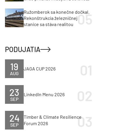
regiónu
Ružomberok sa konečne dočkal.
Rekonštrukcia železničnej
stanice sa stáva realitou
PODUJATIA
19
JAGA CUP 2026
AUG
23
LinkedIn Menu 2026
SEP
24
Timber & Climate Resilience
Forum 2026
SEP