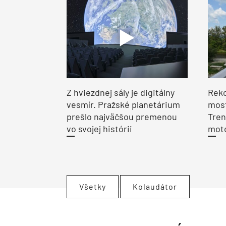
Z hviezdnej sály je digitálny
Reko
vesmír. Pražské planetárium
most
prešlo najväčšou premenou
Tren
vo svojej histórii
moto
Všetky
Kolaudátor