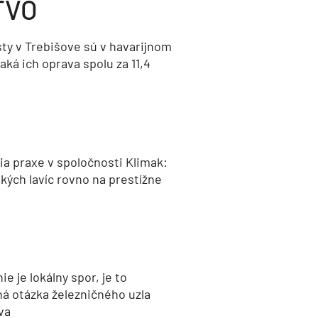
TVO
ty v Trebišove sú v havarijnom
aká ich oprava spolu za 11,4
a praxe v spoločnosti Klimak:
kých lavíc rovno na prestížne
nie je lokálny spor, je to
ná otázka železničného uzla
va