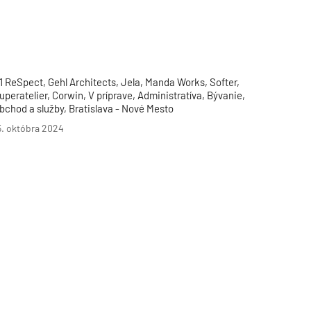
Inžinierske siete
Solárne kolektor
Interiérový dizajn
Bonusy Klubu ASB
Urbanizmus
Manažérsky k
Stavebná technika
1 ReSpect, Gehl Architects, Jela, Manda Works, Softer,
uperatelier, Corwin, V príprave, Administratíva, Bývanie,
bchod a služby, Bratislava - Nové Mesto
5. októbra 2024