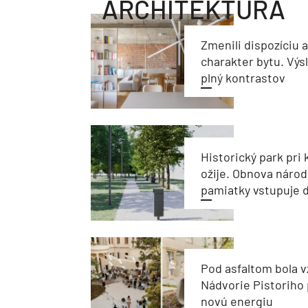
ARCHITEKTÚRA
Zmenili dispozíciu 
charakter bytu. Výs
plný kontrastov
Historický park pri k
ožije. Obnova národ
pamiatky vstupuje d
Pod asfaltom bola v
Nádvorie Pistoriho 
novú energiu