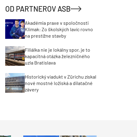
OD PARTNEROV ASB
Akadémia praxe v spoločnosti
Klimak: Zo školských lavíc rovno
na prestížne stavby
Filiálka nie je lokálny spor, je to
kapacitná otázka železničného
uzla Bratislava
Historický viadukt v Zürichu získal
nové mostné ložiská a dilatačné
závery