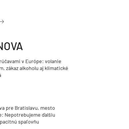
NOVA
orúčavami v Európe: volanie
, zákaz alkoholu aj klimatické
á
va pre Bratislavu, mesto
e: Nepotrebujeme ďalšiu
pacitnú spaľovňu