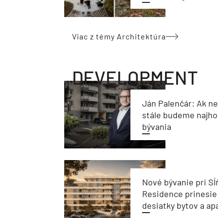
Viac z témy Architektúra
DEVELOPMENT
Ján Palenčár: Ak n
stále budeme najho
bývania
Nové bývanie pri Sĺ
Residence prinesie
desiatky bytov a a