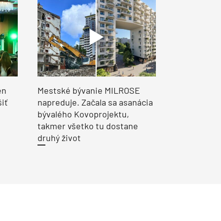
en
Mestské bývanie MILROSE
šiť
napreduje. Začala sa asanácia
bývalého Kovoprojektu,
takmer všetko tu dostane
druhý život