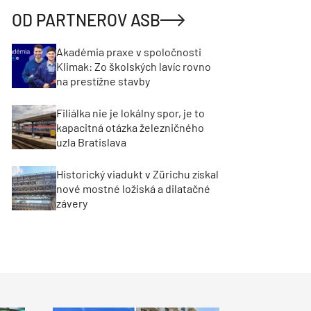
OD PARTNEROV ASB
Akadémia praxe v spoločnosti
Klimak: Zo školských lavíc rovno
na prestížne stavby
Filiálka nie je lokálny spor, je to
kapacitná otázka železničného
uzla Bratislava
Historický viadukt v Zürichu získal
nové mostné ložiská a dilatačné
závery