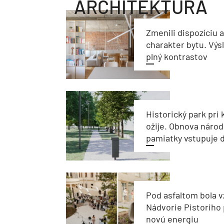
ARCHITEKTÚRA
Zmenili dispozíciu 
charakter bytu. Výs
plný kontrastov
Historický park pri k
ožije. Obnova národ
pamiatky vstupuje d
Pod asfaltom bola v
Nádvorie Pistoriho 
novú energiu