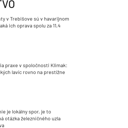
TVO
ty v Trebišove sú v havarijnom
aká ich oprava spolu za 11,4
a praxe v spoločnosti Klimak:
kých lavíc rovno na prestížne
nie je lokálny spor, je to
ná otázka železničného uzla
va