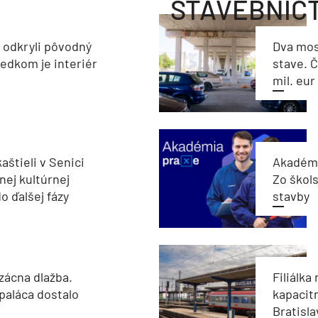
STAVEBNÍC
a odkryli pôvodný
Dva mos
ledkom je interiér
stave. Č
mil. eur
aštieli v Senici
Akadémi
nej kultúrnej
Zo škols
o ďalšej fázy
stavby
zácna dlažba.
Filiálka 
paláca dostalo
kapacit
Bratisla