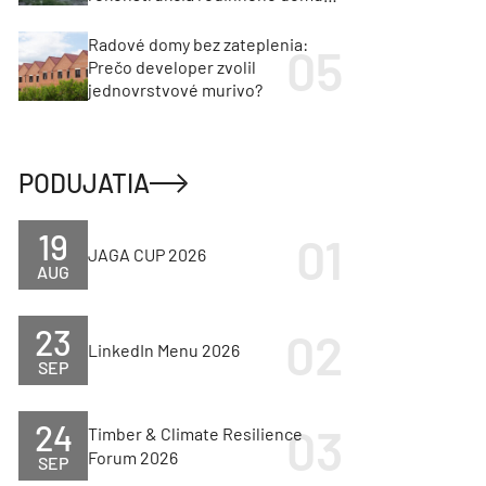
cenu za architektúru?
Radové domy bez zateplenia:
Prečo developer zvolil
jednovrstvové murivo?
PODUJATIA
19
JAGA CUP 2026
AUG
23
LinkedIn Menu 2026
SEP
24
Timber & Climate Resilience
Forum 2026
SEP