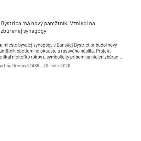
Inžinierske siete
Solárne kolektor
Interiérový dizajn
Bonusy Klubu ASB
Urbanizmus
Manažérsky k
Stavebná technika
Bystrica má nový pamätník. Vznikol na
 zbúranej synagógy
a mieste bývalej synagógy v Banskej Bystrici pribudol nový
amätník obetiam holokaustu a rasového násilia. Projekt
znikal niekoľko rokov a symbolicky pripomína nielen zbúranú
ynagógu, ale aj tragické osudy židovskej komunity.
artina Gregová
TASR
-
29. mája 2026