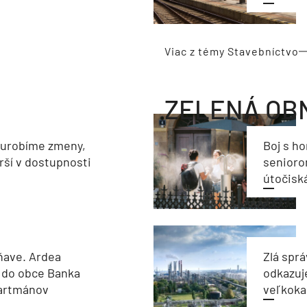
Viac z témy Stavebníctvo
ZELENÁ OB
eurobíme zmeny,
Boj s h
rší v dostupnosti
seniorom
útočisk
ňave. Ardea
Zlá sprá
 do obce Banka
odkazuj
partmánov
veľkoka