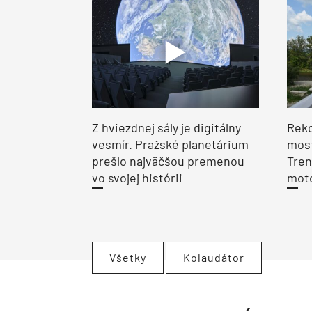
Z hviezdnej sály je digitálny
Reko
vesmír. Pražské planetárium
most
prešlo najväčšou premenou
Tren
vo svojej histórii
moto
Všetky
Kolaudátor