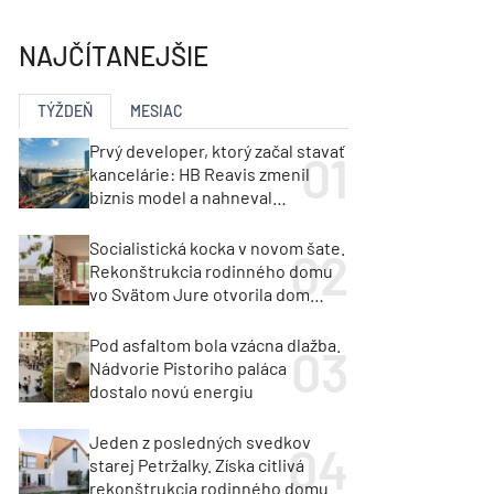
y
Klimatizácia a vetranie
urz Milan Murcka
NAJČÍTANEJŠIE
TÝŽDEŇ
MESIAC
Prvý developer, ktorý začal stavať
kancelárie: HB Reavis zmenil
biznis model a nahneval
investorov
Socialistická kocka v novom šate.
Rekonštrukcia rodinného domu
vo Svätom Jure otvorila dom
krajine aj svetlu
Pod asfaltom bola vzácna dlažba.
Nádvorie Pistoriho paláca
dostalo novú energiu
Jeden z posledných svedkov
starej Petržalky. Získa citlivá
rekonštrukcia rodinného domu