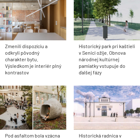
Zmenili dispozíciu a
Historický park pri kaštieli
odkryli pôvodný
v Senici ožije. Obnova
charakter bytu.
národnej kultúrnej
Výsledkom je interiér plný
pamiatky vstupuje do
kontrastov
ďalšej fázy
Pod asfaltom bola vzácna
Historická radnica v