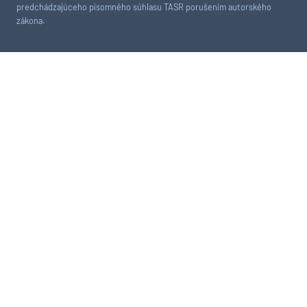
predchádzajúceho písomného súhlasu TASR porušením autorského
zákona.