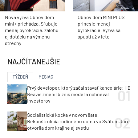
Nová výzva Obnov dom
Obnov dom MINI PLUS
mini+ prichádza. Sľubuje
prinesie menej
menej byrokracie, zálohu
byrokracie. Výzva sa
aj dotáciu na výmenu
spustí už v lete
strechy
NAJČÍTANEJŠIE
TÝŽDEŇ
MESIAC
Prvý developer, ktorý začal stavať kancelárie: HB
Reavis zmenil biznis model a nahneval
investorov
Socialistická kocka v novom šate.
Rekonštrukcia rodinného domu vo Svätom Jure
otvorila dom krajine aj svetlu