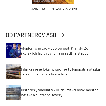
INŽINIERSKE STAVBY 3/2026
OD PARTNEROV ASB
Akadémia praxe v spoločnosti Klimak: Zo
školských lavíc rovno na prestížne stavby
Filiálka nie je lokálny spor, je to kapacitná otázka
železničného uzla Bratislava
Historický viadukt v Zürichu získal nové mostné
ložiská a dilatačné závery