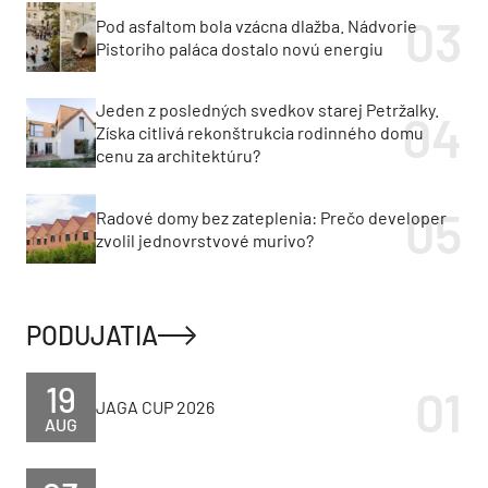
Pod asfaltom bola vzácna dlažba. Nádvorie
Pistoriho paláca dostalo novú energiu
Jeden z posledných svedkov starej Petržalky.
Získa citlivá rekonštrukcia rodinného domu
cenu za architektúru?
Radové domy bez zateplenia: Prečo developer
zvolil jednovrstvové murivo?
PODUJATIA
19
JAGA CUP 2026
AUG