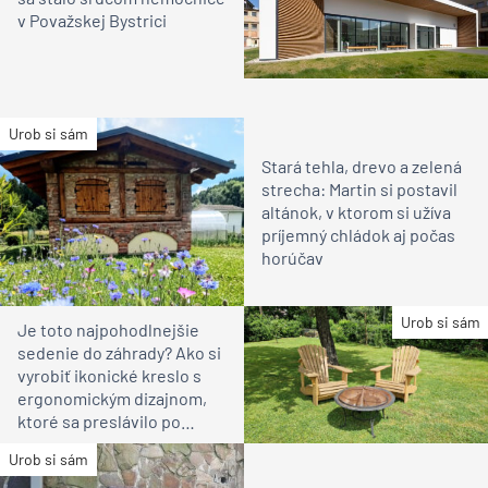
v Považskej Bystrici
Urob si sám
Stará tehla, drevo a zelená
strecha: Martin si postavil
altánok, v ktorom si užíva
príjemný chládok aj počas
horúčav
Urob si sám
Je toto najpohodlnejšie
sedenie do záhrady? Ako si
vyrobiť ikonické kreslo s
ergonomickým dizajnom,
ktoré sa preslávilo po
celom svete
Urob si sám