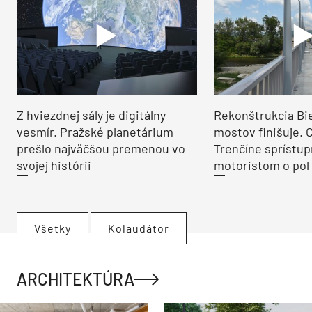
Z hviezdnej sály je digitálny
Rekonštrukcia Bi
vesmír. Pražské planetárium
mostov finišuje. 
prešlo najväčšou premenou vo
Trenčíne sprístup
svojej histórii
motoristom o pol 
Všetky
Kolaudátor
ARCHITEKTÚRA