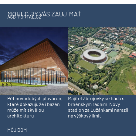
MOHLO BY VÁS ZAUJÍMAŤ
ASB-PORTAL.CZ
Pět novodobých plováren,
Majitel Zbrojovky se hádá s
které dokazují, že i bazén
brněnským radním. Nový
může mít skvělou
stadion za Lužánkami narazil
architekturu
na výškový limit
MÔJ DOM