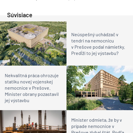
Súvisiace
Neúspešný uchádzač v
tendri na nemocnicu
v Prešove podal námietky.
Predĺži to jej výstavbu?
Nekvalitná práca ohrozuje
statiku novej vojenskej
nemocnice v Prešove.
Minister obrany pozastavil
jej výstavbu
Minister odmieta, že by v
prípade nemocnice v
Prešove zlyhal štát. Podľa