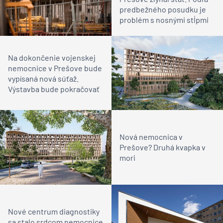
predbežného posudku je
problém s nosnými stĺpmi
Na dokončenie vojenskej
nemocnice v Prešove bude
vypísaná nová súťaž.
Výstavba bude pokračovať
Nová nemocnica v
Prešove? Druhá kvapka v
mori
Nové centrum diagnostiky
sa stalo srdcom nemocnice