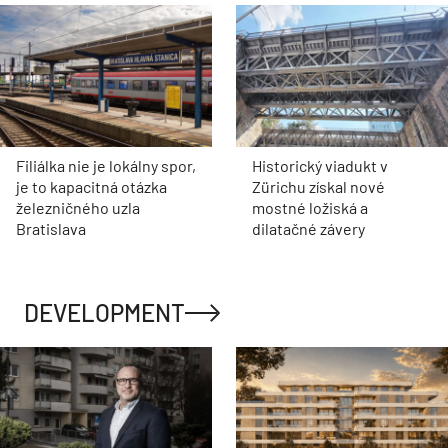
Filiálka nie je lokálny spor,
Historický viadukt v
je to kapacitná otázka
Zürichu získal nové
železničného uzla
mostné ložiská a
Bratislava
dilatačné závery
DEVELOPMENT