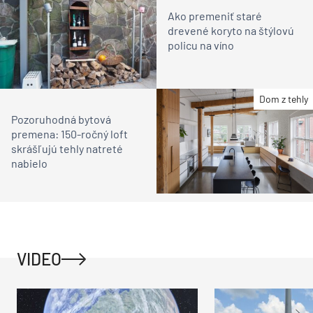
Ako premeniť staré
drevené koryto na štýlovú
policu na víno
Dom z tehly
Pozoruhodná bytová
premena: 150-ročný loft
skrášľujú tehly natreté
nabielo
VIDEO