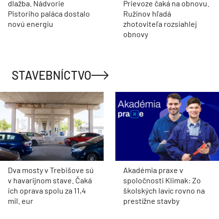
dlažba. Nádvorie
Prievoze čaká na obnovu.
Pistoriho paláca dostalo
Ružinov hľadá
novú energiu
zhotoviteľa rozsiahlej
obnovy
STAVEBNÍCTVO
Dva mosty v Trebišove sú
Akadémia praxe v
v havarijnom stave. Čaká
spoločnosti Klimak: Zo
ich oprava spolu za 11,4
školských lavíc rovno na
mil. eur
prestížne stavby