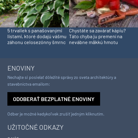
5 trvaliek s panašovanými
Chystáte sa zavárať kápiu?
listami, ktoré dodajú vášmu
Táto chyba ju premení na
záhonu celosezónny šmrnc
nevábne mäkkú hmotu
ENOVINY
Nechajte si posielať dôležité správy zo sveta architektúry a
stavebníctva emailom:
ODOBERAŤ BEZPLATNÉ ENOVINY
Odber je možné kedykoľvek zrušiť jedným kliknutím.
UŽITOČNÉ ODKAZY