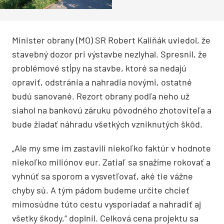
Minister obrany (MO) SR Robert Kaliňák uviedol, že
stavebný dozor pri výstavbe nezlyhal. Spresnil, že
problémové stĺpy na stavbe, ktoré sa nedajú
opraviť, odstránia a nahradia novými, ostatné
budú sanované. Rezort obrany podľa neho už
siahol na bankovú záruku pôvodného zhotoviteľa a
bude žiadať náhradu všetkých vzniknutých škôd.
„Ale my sme im zastavili niekoľko faktúr v hodnote
niekoľko miliónov eur. Zatiaľ sa snažíme rokovať a
vyhnúť sa sporom a vysvetľovať, aké tie vážne
chyby sú. A tým pádom budeme určite chcieť
mimosúdne túto cestu vysporiadať a nahradiť aj
všetky škody,“ doplnil. Celková cena projektu sa