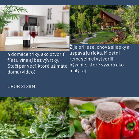
Žije pri lese, chová sliepky a
uspáva ju rieka. Miestni
4 domáce triky, ako otvoriť
remeselníci vytvorili
fľašu vína aj bez vývrtky.
bývanie, ktoré vyzerá ako
Stačí pár vecí, ktoré už máte
malý raj
doma (video)
UROB SI SÁM