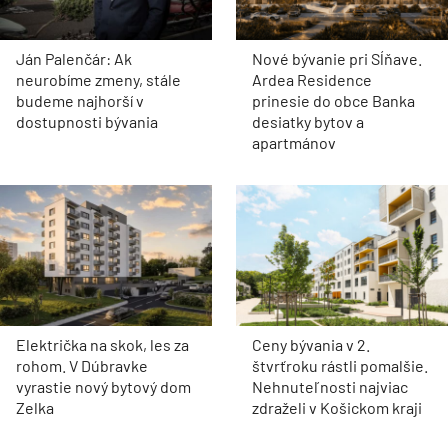
Ján Palenčár: Ak
Nové bývanie pri Sĺňave.
neurobíme zmeny, stále
Ardea Residence
budeme najhorší v
prinesie do obce Banka
dostupnosti bývania
desiatky bytov a
apartmánov
Električka na skok, les za
Ceny bývania v 2.
rohom. V Dúbravke
štvrťroku rástli pomalšie.
vyrastie nový bytový dom
Nehnuteľnosti najviac
Zelka
zdraželi v Košickom kraji