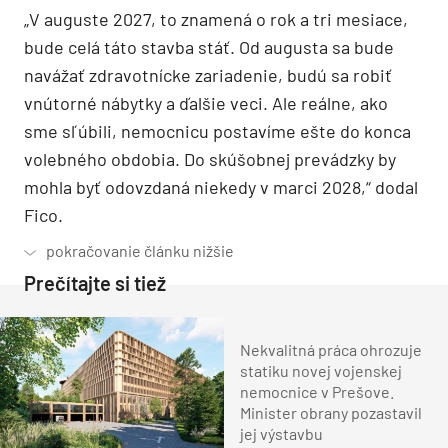
„V auguste 2027, to znamená o rok a tri mesiace,
bude celá táto stavba stáť. Od augusta sa bude
navážať zdravotnícke zariadenie, budú sa robiť
vnútorné nábytky a ďalšie veci. Ale reálne, ako
sme sľúbili, nemocnicu postavíme ešte do konca
volebného obdobia. Do skúšobnej prevádzky by
mohla byť odovzdaná niekedy v marci 2028,“ dodal
Fico.
Prečítajte si tiež
Nekvalitná práca ohrozuje
statiku novej vojenskej
nemocnice v Prešove.
Minister obrany pozastavil
jej výstavbu