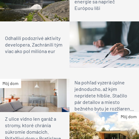
energie sa naprieč
Európou líši
Odhalili podozrivé aktivity
developera. Zachránili tým
viac ako pol milióna eur
Na pohľad vyzerá úplne
Môj dom
jednoducho, až kým
neprídete hlbšie. Stačilo
pár detailov a miesto
bežného bytu je rozžiarené
bývanie pre rodinu
Môj dom
Z ulice vidno len garáž a
stromy, ktoré chránia
súkromie domácich.
Príťažlivý dom v Bratislave