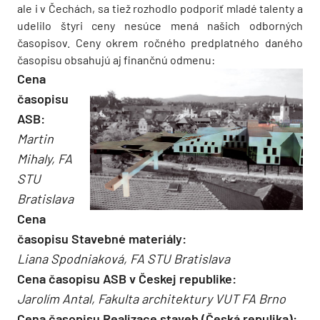
ale i v Čechách, sa tiež rozhodlo podporiť mladé talenty a
udelilo štyri ceny nesúce mená našich odborných
časopisov. Ceny okrem ročného predplatného daného
časopisu obsahujú aj finančnú odmenu:
Cena
časopisu
ASB:
Martin
Mihaly, FA
STU
Bratislava
Cena
časopisu Stavebné materiály:
Liana Spodniaková, FA STU Bratislava
Cena časopisu ASB v Českej republike:
Jarolím Antal, Fakulta architektury VUT FA Brno
Cena časopisu Realizace staveb (Česká repulika):