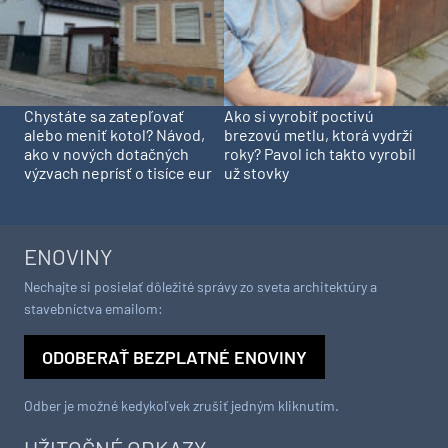
Chystáte sa zatepľovať
Ako si vyrobiť poctivú
alebo meniť kotol? Návod,
brezovú metlu, ktorá vydrží
ako v nových dotačných
roky? Pavol ich takto vyrobil
výzvach neprísť o tisíce eur
už stovky
ENOVINY
Nechajte si posielať dôležité správy zo sveta architektúry a
stavebníctva emailom:
ODOBERAŤ BEZPLATNÉ ENOVINY
Odber je možné kedykoľvek zrušiť jedným kliknutím.