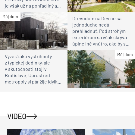
je však už na pohľad iný ako
susedia
Môj dom
Drevodom na Devíne sa
jednoducho nedá
prehliadnuť. Pod strohým
exteriérom sa však skrýva
úplne iné vnútro, ako by ste
čakali
Môj dom
Vyzerá ako vystrihnutý
z typickej dedinky, ale
v skutočnosti stojí v
Bratislave. Uprostred
metropoly si pár žije idylku
ako na vidieku
VIDEO