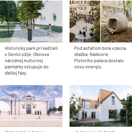
Historický park pri kaštieli
Pod asfaltom bola vzácna
v Senici ožije. Obnova
dlažba. Nádvorie
národnej kultúrnej
Pistoriho paláca dostalo
pamiatky vstupuje do
novú energiu
ďalšej fázy