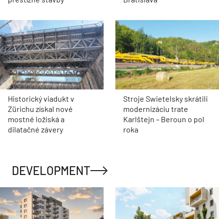
Historický viadukt v
Stroje Swietelsky skrátili
Zürichu získal nové
modernizáciu trate
mostné ložiská a
Karlštejn – Beroun o pol
dilatačné závery
roka
DEVELOPMENT