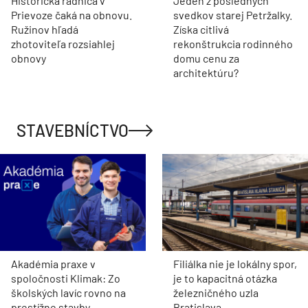
Historická radnica v
Jeden z posledných
Prievoze čaká na obnovu.
svedkov starej Petržalky.
Ružinov hľadá
Získa citlivá
zhotoviteľa rozsiahlej
rekonštrukcia rodinného
obnovy
domu cenu za
architektúru?
STAVEBNÍCTVO
Akadémia praxe v
Filiálka nie je lokálny spor,
spoločnosti Klimak: Zo
je to kapacitná otázka
školských lavíc rovno na
železničného uzla
prestížne stavby
Bratislava