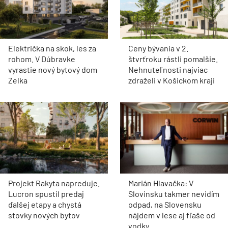
Električka na skok, les za
Ceny bývania v 2.
rohom. V Dúbravke
štvrťroku rástli pomalšie.
vyrastie nový bytový dom
Nehnuteľnosti najviac
Zelka
zdraželi v Košickom kraji
Projekt Rakyta napreduje.
Marián Hlavačka: V
Lucron spustil predaj
Slovinsku takmer nevidím
ďalšej etapy a chystá
odpad, na Slovensku
stovky nových bytov
nájdem v lese aj fľaše od
vodky