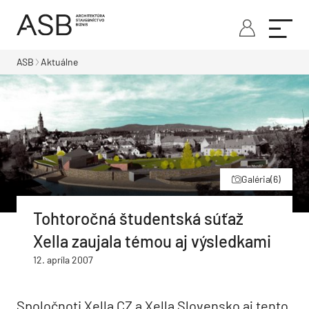
ASB
Aktuálne
Galéria
(6)
Tohtoročná študentská súťaž
Xella zaujala témou aj výsledkami
12. apríla 2007
Spoločnoti Xella CZ a Xella Slovensko aj tento