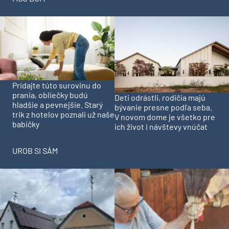
Pridajte túto surovinu do
prania, obliečky budú
Deti odrástli, rodičia majú
hladšie a pevnejšie. Starý
bývanie presne podľa seba.
trik z hotelov poznali už naše
V novom dome je všetko pre
babičky
ich život i návštevy vnúčat
UROB SI SÁM