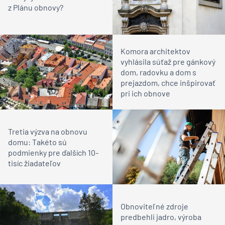
z Plánu obnovy?
Komora architektov
vyhlásila súťaž pre gánkový
dom, radovku a dom s
prejazdom, chce inšpirovať
pri ich obnove
Tretia výzva na obnovu
domu: Takéto sú
podmienky pre ďalších 10-
tisíc žiadateľov
Obnoviteľné zdroje
predbehli jadro, výroba