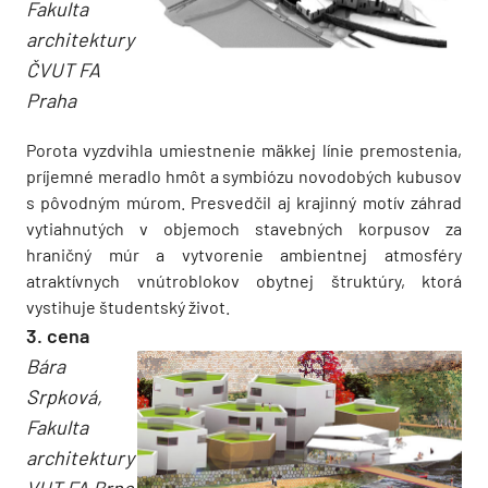
Fakulta
architektury
ČVUT FA
Praha
Porota vyzdvihla umiestnenie mäkkej línie premostenia,
príjemné meradlo hmôt a symbiózu novodobých kubusov
s pôvodným múrom. Presvedčil aj krajinný motív záhrad
vytiahnutých v objemoch stavebných korpusov za
hraničný múr a vytvorenie ambientnej atmosféry
atraktívnych vnútroblokov obytnej štruktúry, ktorá
vystihuje študentský život.
3. cena
Bára
Srpková,
Fakulta
architektury
VUT FA Brno