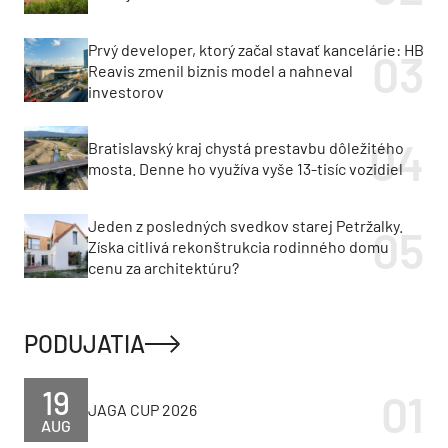
Prvý developer, ktorý začal stavať kancelárie: HB
Reavis zmenil biznis model a nahneval
investorov
Bratislavský kraj chystá prestavbu dôležitého
mosta. Denne ho využíva vyše 13-tisíc vozidiel
Jeden z posledných svedkov starej Petržalky.
Získa citlivá rekonštrukcia rodinného domu
cenu za architektúru?
PODUJATIA
19
JAGA CUP 2026
AUG