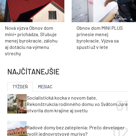
Nová výzva Obnov dom
Obnov dom MINI PLUS
mini+ prichádza. Sľubuje
prinesie menej
menej byrokracie, zálohu
byrokracie. Výzva sa
aj dotáciu na výmenu
spustí už v lete
strechy
NAJČÍTANEJŠIE
TÝŽDEŇ
MESIAC
Socialistická kocka v novom šate.
Rekonštrukcia rodinného domu vo Svätom Jure
otvorila dom krajine aj svetlu
Radové domy bez zateplenia: Prečo developer
zvolil jednovrstvové murivo?