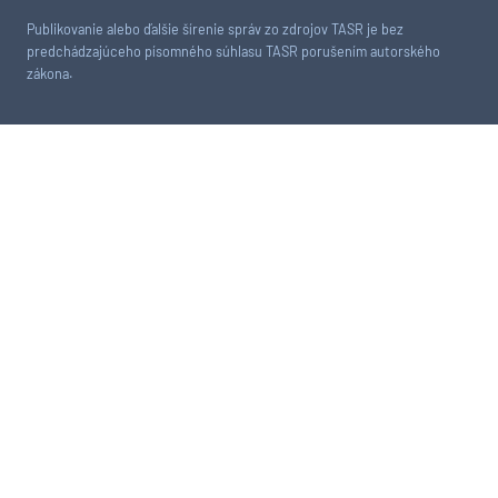
Publikovanie alebo ďalšie šírenie správ zo zdrojov TASR je bez
predchádzajúceho písomného súhlasu TASR porušením autorského
zákona.