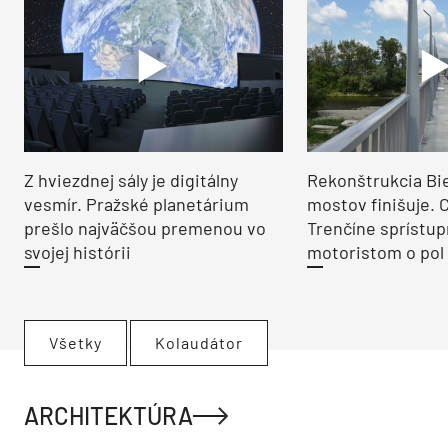
Z hviezdnej sály je digitálny
Rekonštrukcia Bi
vesmír. Pražské planetárium
mostov finišuje. 
prešlo najväčšou premenou vo
Trenčíne sprístup
svojej histórii
motoristom o pol 
Všetky
Kolaudátor
ARCHITEKTÚRA