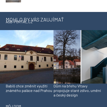
MOHLO BY VÁS ZAUJÍMAŤ
ASB-PORTAL.CZ
Babiš chce změnit využití
Dům na břehu Vltavy
známého paláce nad Prahou
propojuje staré zdivo, umění
a český design
MÔJ DOM