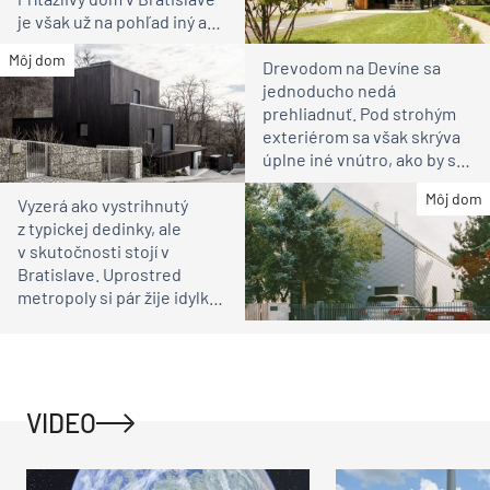
je však už na pohľad iný ako
susedia
Môj dom
Drevodom na Devíne sa
jednoducho nedá
prehliadnuť. Pod strohým
exteriérom sa však skrýva
úplne iné vnútro, ako by ste
čakali
Môj dom
Vyzerá ako vystrihnutý
z typickej dedinky, ale
v skutočnosti stojí v
Bratislave. Uprostred
metropoly si pár žije idylku
ako na vidieku
VIDEO