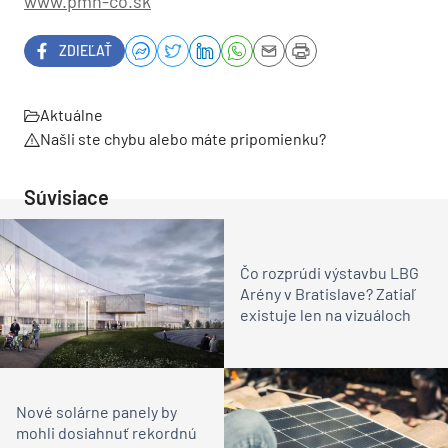
www.pmh-co.sk
ZDIEĽAŤ
Aktuálne
Našli ste chybu alebo máte pripomienku?
Súvisiace
Čo rozprúdi výstavbu LBG
Arény v Bratislave? Zatiaľ
existuje len na vizuáloch
Nové solárne panely by
mohli dosiahnuť rekordnú