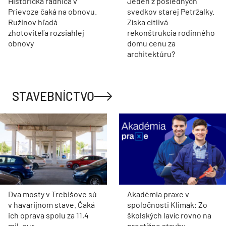
Historická radnica v
Jeden z posledných
Prievoze čaká na obnovu.
svedkov starej Petržalky.
Ružinov hľadá
Získa citlivá
zhotoviteľa rozsiahlej
rekonštrukcia rodinného
obnovy
domu cenu za
architektúru?
STAVEBNÍCTVO
Dva mosty v Trebišove sú
Akadémia praxe v
v havarijnom stave. Čaká
spoločnosti Klimak: Zo
ich oprava spolu za 11,4
školských lavíc rovno na
mil. eur
prestížne stavby