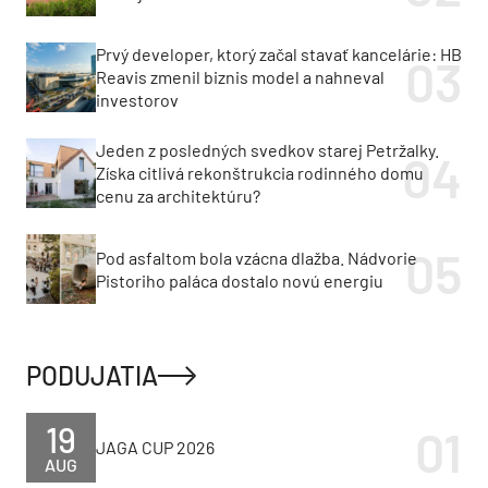
Prvý developer, ktorý začal stavať kancelárie: HB
Reavis zmenil biznis model a nahneval
investorov
Jeden z posledných svedkov starej Petržalky.
Získa citlivá rekonštrukcia rodinného domu
cenu za architektúru?
Pod asfaltom bola vzácna dlažba. Nádvorie
Pistoriho paláca dostalo novú energiu
PODUJATIA
19
JAGA CUP 2026
AUG