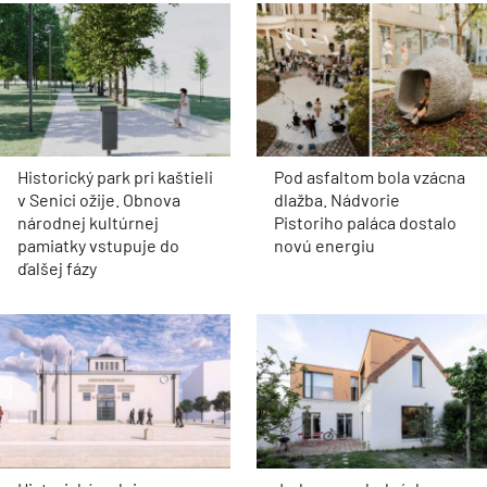
Historický park pri kaštieli
Pod asfaltom bola vzácna
v Senici ožije. Obnova
dlažba. Nádvorie
národnej kultúrnej
Pistoriho paláca dostalo
pamiatky vstupuje do
novú energiu
ďalšej fázy