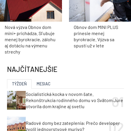
Nová výzva Obnov dom
Obnov dom MINI PLUS
mini+ prichádza. Sľubuje
prinesie menej
menej byrokracie, zálohu
byrokracie. Výzva sa
aj dotáciu na výmenu
spustí už v lete
strechy
NAJČÍTANEJŠIE
TÝŽDEŇ
MESIAC
Socialistická kocka v novom šate.
Rekonštrukcia rodinného domu vo Svätom Jure
otvorila dom krajine aj svetlu
Radové domy bez zateplenia: Prečo developer
zvolil jednovrstvové murivo?