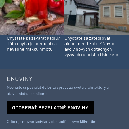
Chystáte sa zavárať kápiu?
Chystáte sa zatepľovať
Táto chyba ju premení na
alebo meniť kotol? Návod,
nevábne mäkkú hmotu
ako v nových dotačných
výzvach neprísť o tisíce eur
ENOVINY
Nechajte si posielať dôležité správy zo sveta architektúry a
stavebníctva emailom:
ODOBERAŤ BEZPLATNÉ ENOVINY
Odber je možné kedykoľvek zrušiť jedným kliknutím.