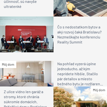
účinnosť, sú navyše
ultratenké
Čo s nedostatkom bytov a
aký rozvoj čaká Bratislavu?
Nezmeškajte konferenciu
Reality Summit
Na pohľad vyzerá úplne
Môj dom
jednoducho, až kým
neprídete hlbšie. Stačilo
pár detailov a miesto
bežného bytu je rozžiarené
bývanie pre rodinu
Môj dom
Z ulice vidno len garáž a
stromy, ktoré chránia
súkromie domácich.
Príťažlivý dom v Bratislave