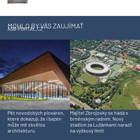
MOHLO BY VÁS ZAUJÍMAŤ
ASB-PORTAL.CZ
Pět novodobých plováren,
Majitel Zbrojovky se hádá s
které dokazují, že i bazén
brněnským radním. Nový
může mít skvělou
stadion za Lužánkami narazil
architekturu
na výškový limit