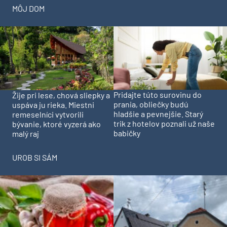
MÔJ DOM
Pridajte túto surovinu do
Žije pri lese, chová sliepky a
prania, obliečky budú
uspáva ju rieka. Miestni
hladšie a pevnejšie. Starý
remeselníci vytvorili
trik z hotelov poznali už naše
bývanie, ktoré vyzerá ako
babičky
malý raj
UROB SI SÁM