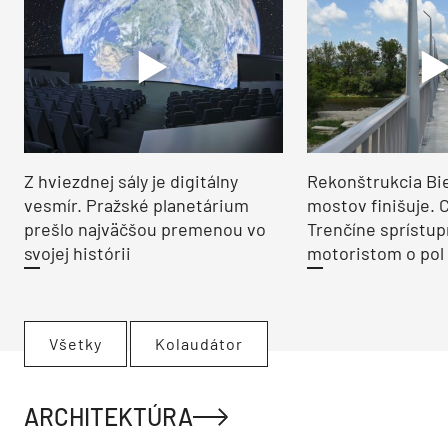
Z hviezdnej sály je digitálny
Rekonštrukcia Bi
vesmír. Pražské planetárium
mostov finišuje. 
prešlo najväčšou premenou vo
Trenčíne sprístup
svojej histórii
motoristom o pol 
Všetky
Kolaudátor
ARCHITEKTÚRA