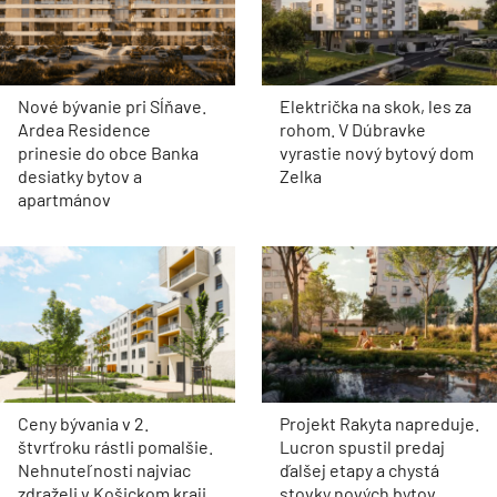
Nové bývanie pri Sĺňave.
Električka na skok, les za
Ardea Residence
rohom. V Dúbravke
prinesie do obce Banka
vyrastie nový bytový dom
desiatky bytov a
Zelka
apartmánov
Ceny bývania v 2.
Projekt Rakyta napreduje.
štvrťroku rástli pomalšie.
Lucron spustil predaj
Nehnuteľnosti najviac
ďalšej etapy a chystá
zdraželi v Košickom kraji
stovky nových bytov