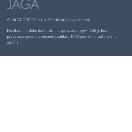
© JAGA GROUP, s.r.o. Všetky práva vyhradené.
Publikovanie alebo ďalšie šírenie správ zo zdrojov TASR je bez
predchádzajúceho písomného súhlasu TASR porušením autorského
zákona.