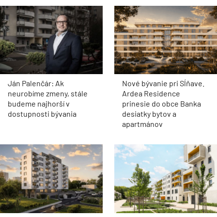
Ján Palenčár: Ak
Nové bývanie pri Sĺňave.
neurobíme zmeny, stále
Ardea Residence
budeme najhorší v
prinesie do obce Banka
dostupnosti bývania
desiatky bytov a
apartmánov