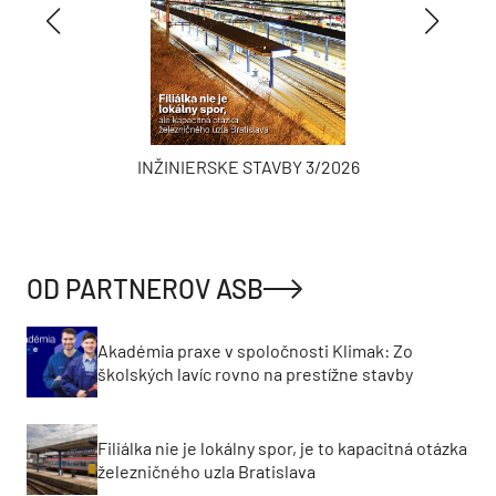
INŽINIERSKE STAVBY 3/2026
OD PARTNEROV ASB
Akadémia praxe v spoločnosti Klimak: Zo
školských lavíc rovno na prestížne stavby
Filiálka nie je lokálny spor, je to kapacitná otázka
železničného uzla Bratislava