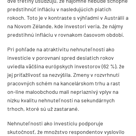
dve tretiny usudzujú, že nájomné nebude schopné
predstihnúť infláciu v nasledujúcich piatich
rokoch. Toto je v kontraste s výhľadmi v Austrálii a
na Novom Zélande, kde investori veria, že nájmy
predstihnú infláciu v rovnakom časovom období.
Pri pohľade na atraktivitu nehnuteľností ako
investície v porovnaní spred desiatich rokov
uviedla väčšina európskych investorov (62 %), že
jej príťažlivosť sa nezvýšila. Zmeny v rozvrhnutí
pracovných schém na kancelárskom trhu a rast
on-line maloobchodu mali nepriaznivý vplyv na
nízku kvalitu nehnuteľností na sekundárnych
trhoch, ktoré sú už zastarané.
Nehnuteľnosti ako investíciu podporuje
skutočnosť, že množstvo respondentov vyslovilo