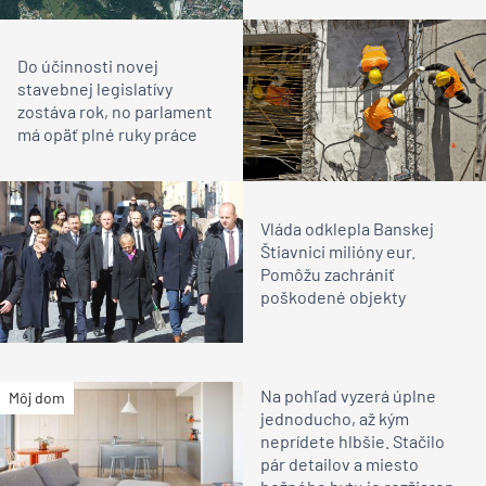
Do účinnosti novej
stavebnej legislatívy
zostáva rok, no parlament
má opäť plné ruky práce
Vláda odklepla Banskej
Štiavnici milióny eur.
Pomôžu zachrániť
poškodené objekty
Na pohľad vyzerá úplne
Môj dom
jednoducho, až kým
neprídete hlbšie. Stačilo
pár detailov a miesto