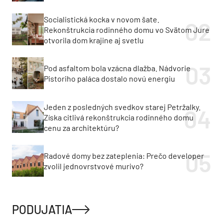
Socialistická kocka v novom šate.
Rekonštrukcia rodinného domu vo Svätom Jure
otvorila dom krajine aj svetlu
Pod asfaltom bola vzácna dlažba. Nádvorie
Pistoriho paláca dostalo novú energiu
Jeden z posledných svedkov starej Petržalky.
Získa citlivá rekonštrukcia rodinného domu
cenu za architektúru?
Radové domy bez zateplenia: Prečo developer
zvolil jednovrstvové murivo?
PODUJATIA