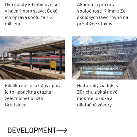
Dva mosty v Trebišove sú
Akadémia praxe v
v havarijnom stave. Čaká
spoločnosti Klimak: Zo
ich oprava spolu za 11,4
školských lavíc rovno na
mil. eur
prestížne stavby
Filiálka nie je lokálny spor,
Historický viadukt v
je to kapacitná otázka
Zürichu získal nové
železničného uzla
mostné ložiská a
Bratislava
dilatačné závery
DEVELOPMENT