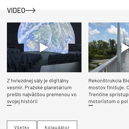
VIDEO
Z hviezdnej sály je digitálny
Rekonštrukcia Bi
vesmír. Pražské planetárium
mostov finišuje. 
prešlo najväčšou premenou vo
Trenčíne sprístup
svojej histórii
motoristom o pol 
Všetky
Kolaudátor