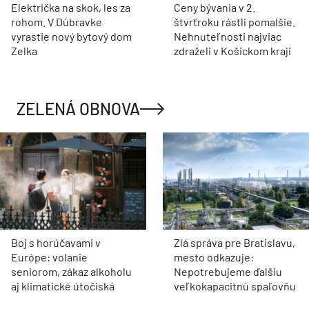
Električka na skok, les za
Ceny bývania v 2.
rohom. V Dúbravke
štvrťroku rástli pomalšie.
vyrastie nový bytový dom
Nehnuteľnosti najviac
Zelka
zdraželi v Košickom kraji
ZELENÁ OBNOVA
Boj s horúčavami v
Zlá správa pre Bratislavu,
Európe: volanie
mesto odkazuje:
seniorom, zákaz alkoholu
Nepotrebujeme ďalšiu
aj klimatické útočiská
veľkokapacitnú spaľovňu