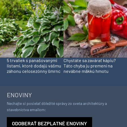
5 trvaliek s panašovanými
Chystáte sa zavárať kápiu?
listami, ktoré dodajú vášmu
Táto chyba ju premení na
záhonu celosezónny šmrnc
nevábne mäkkú hmotu
ENOVINY
Nechajte si posielať dôležité správy zo sveta architektúry a
stavebníctva emailom:
ODOBERAŤ BEZPLATNÉ ENOVINY