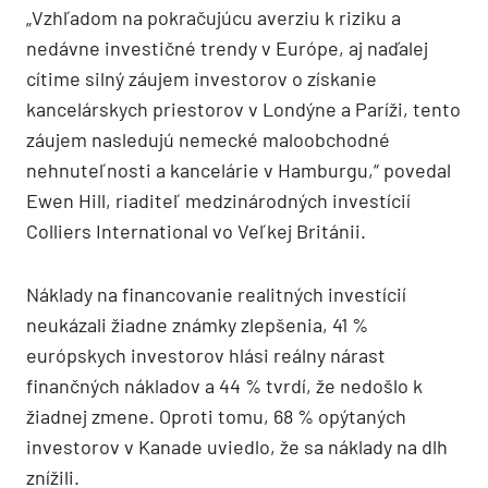
„Vzhľadom na pokračujúcu averziu k riziku a
nedávne investičné trendy v Európe, aj naďalej
cítime silný záujem investorov o získanie
kancelárskych priestorov v Londýne a Paríži, tento
záujem nasledujú nemecké maloobchodné
nehnuteľnosti a kancelárie v Hamburgu,“ povedal
Ewen Hill, riaditeľ medzinárodných investícií
Colliers International vo Veľkej Británii.
Náklady na financovanie realitných investícií
neukázali žiadne známky zlepšenia, 41 %
európskych investorov hlási reálny nárast
finančných nákladov a 44 % tvrdí, že nedošlo k
žiadnej zmene. Oproti tomu, 68 % opýtaných
investorov v Kanade uviedlo, že sa náklady na dlh
znížili.