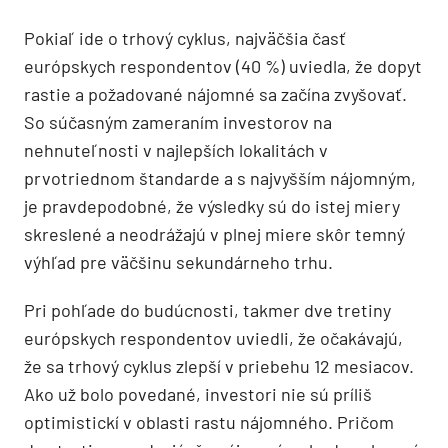
Pokiaľ ide o trhový cyklus, najväčšia časť
európskych respondentov (40 %) uviedla, že dopyt
rastie a požadované nájomné sa začína zvyšovať.
So súčasným zameraním investorov na
nehnuteľnosti v najlepších lokalitách v
prvotriednom štandarde a s najvyšším nájomným,
je pravdepodobné, že výsledky sú do istej miery
skreslené a neodrážajú v plnej miere skôr temný
výhľad pre väčšinu sekundárneho trhu.
Pri pohľade do budúcnosti, takmer dve tretiny
európskych respondentov uviedli, že očakávajú,
že sa trhový cyklus zlepší v priebehu 12 mesiacov.
Ako už bolo povedané, investori nie sú príliš
optimistickí v oblasti rastu nájomného. Pričom