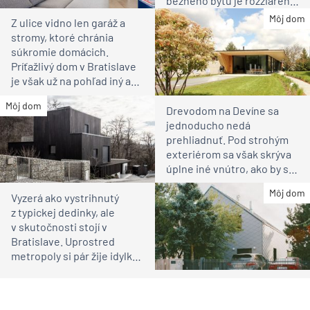
bežného bytu je rozžiarené
bývanie pre rodinu
Môj dom
Z ulice vidno len garáž a
stromy, ktoré chránia
súkromie domácich.
Príťažlivý dom v Bratislave
je však už na pohľad iný ako
susedia
Môj dom
Drevodom na Devíne sa
jednoducho nedá
prehliadnuť. Pod strohým
exteriérom sa však skrýva
úplne iné vnútro, ako by ste
čakali
Môj dom
Vyzerá ako vystrihnutý
z typickej dedinky, ale
v skutočnosti stojí v
Bratislave. Uprostred
metropoly si pár žije idylku
ako na vidieku