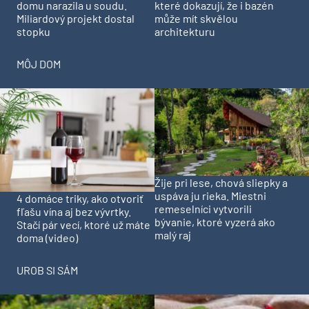
domu narazila u soudu.
které dokazují, že i bazén
Miliardový projekt dostal
může mít skvělou
stopku
architekturu
MÔJ DOM
Žije pri lese, chová sliepky a
uspáva ju rieka. Miestni
4 domáce triky, ako otvoriť
remeselníci vytvorili
fľašu vína aj bez vývrtky.
bývanie, ktoré vyzerá ako
Stačí pár vecí, ktoré už máte
malý raj
doma (video)
UROB SI SÁM