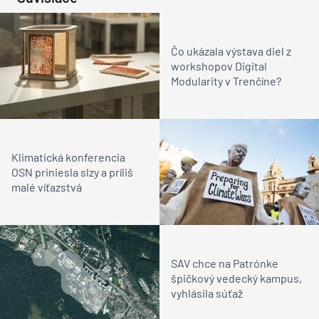
Čo ukázala výstava diel z
workshopov Digital
Modularity v Trenčíne?
Klimatická konferencia
OSN priniesla slzy a príliš
malé víťazstvá
SAV chce na Patrónke
špičkový vedecký kampus,
vyhlásila súťaž