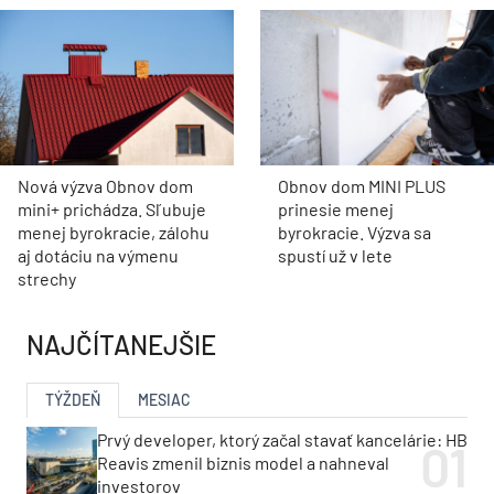
Nová výzva Obnov dom
Obnov dom MINI PLUS
mini+ prichádza. Sľubuje
prinesie menej
menej byrokracie, zálohu
byrokracie. Výzva sa
aj dotáciu na výmenu
spustí už v lete
strechy
NAJČÍTANEJŠIE
TÝŽDEŇ
MESIAC
Prvý developer, ktorý začal stavať kancelárie: HB
Reavis zmenil biznis model a nahneval
investorov