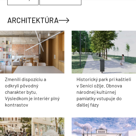
ARCHITEKTÚRA
Zmenili dispozíciu a
Historický park pri kaštieli
odkryli pôvodný
v Senici ožije. Obnova
charakter bytu.
národnej kultúrnej
Výsledkom je interiér plný
pamiatky vstupuje do
kontrastov
ďalšej fázy