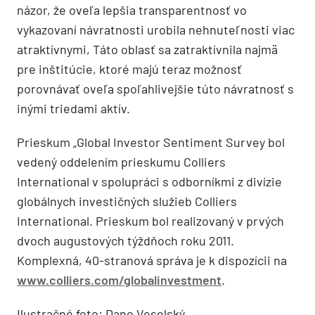
názor, že oveľa lepšia transparentnosť vo
vykazovaní návratnosti urobila nehnuteľnosti viac
atraktívnymi, Táto oblasť sa zatraktívnila najmä
pre inštitúcie, ktoré majú teraz možnosť
porovnávať oveľa spoľahlivejšie túto návratnosť s
inými triedami aktív.
Prieskum „Global Investor Sentiment Survey bol
vedený oddelením prieskumu Colliers
International v spolupráci s odborníkmi z divízie
globálnych investičných služieb Colliers
International. Prieskum bol realizovaný v prvých
dvoch augustových týždňoch roku 2011.
Komplexná, 40-stranová správa je k dispozícii na
www.colliers.com/globalinvestment
.
Ilustračné foto: Dano Veselský