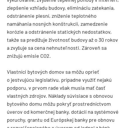
zlepšenie vzhľadu budovy, elimináciu zatekania,
odstránenie plesní, zníženie teplotného
namáhania nosných konštrukcií, zamedzenie
korózie a odstránenie statických nedostatkov,
takže sa predlžuje životnosť budovy až o 30 rokov
a zvyšuje sa cena nehnuteľnosti. Zároveň sa
znižujú emisie CO2.
Vlastníci bytových domov sa môžu oprieť
o jestvujúcu legislatívu, prípadne využiť nejakú
podporu, v prvom rade však musia mať časť
vlastných zdrojov. Náklady súvisiace s obnovou
bytového domu môžu pokryť prostredníctvom
úverov od komerčnej banky, dotácií na systémové
poruchy, grantu od Európskej banky pre obnovu
a rozvoj (spojeného s úverom od jednej z bánk –