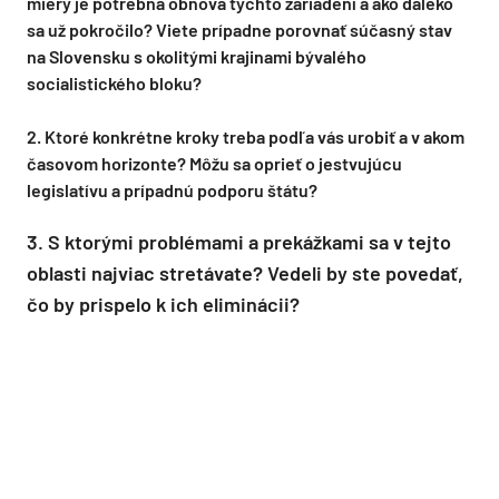
miery je potrebná obnova týchto zariadení a ako ďaleko
sa už pokročilo? Viete prípadne porovnať súčasný stav
na Slovensku s okolitými krajinami bývalého
socialistického bloku?
2. Ktoré konkrétne kroky treba podľa vás urobiť a v akom
časovom horizonte? Môžu sa oprieť o jestvujúcu
legislatívu a prípadnú podporu štátu?
3. S ktorými problémami a prekážkami sa v tejto
oblasti najviac stretávate? Vedeli by ste povedať,
čo by prispelo k ich eliminácii?