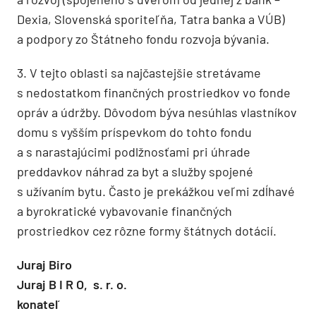
Dexia, Slovenská sporiteľňa, Tatra banka a VÚB)
a podpory zo Štátneho fondu rozvoja bývania.
3. V tejto oblasti sa najčastejšie stretávame
s nedostatkom finančných prostriedkov vo fonde
opráv a údržby. Dôvodom býva nesúhlas vlastníkov
domu s vyšším príspevkom do tohto fondu
a s narastajúcimi podlžnosťami pri úhrade
preddavkov náhrad za byt a služby spojené
s užívaním bytu. Často je prekážkou veľmi zdĺhavé
a byrokratické vybavovanie finančných
prostriedkov cez rôzne formy štátnych dotácií.
Juraj Biro
Juraj B I R O, s. r. o.
konateľ