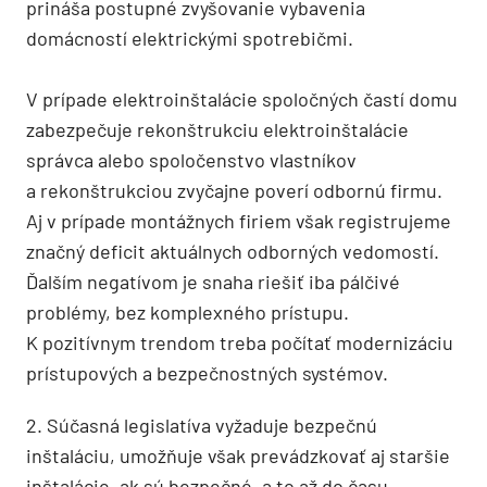
prináša postupné zvyšovanie vybavenia
domácností elektrickými spotrebičmi.
V prípade elektroinštalácie spoločných častí domu
zabezpečuje rekonštrukciu elektroinštalácie
správca alebo spoločenstvo vlastníkov
a rekonštrukciou zvyčajne poverí odbornú firmu.
Aj v prípade montážnych ­firiem však registrujeme
značný deficit aktuál­nych odborných vedomostí.
Ďalším negatívom je snaha riešiť iba pálčivé
problémy, bez komplexného prístupu.
K pozitívnym trendom treba počítať modernizáciu
prístupových a bezpečnostných systémov.
2. Súčasná legislatíva vyžaduje bezpečnú
inštaláciu, umožňuje však prevádzkovať aj staršie
inštalácie, ak sú bezpečné, a to až do času