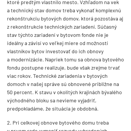
ktoré predtým vlastnilo mesto. Vzhľadom na vek
a technický stav domov treba vykonať komplexnú
rekonštrukciu bytových domov, ktorá pozostáva aj
z rekonštrukcie technických zariadení. Súčasný
stav týchto zariadení v bytovom fonde nie je
ideálny a závisí vo veľkej miere od možností
vlastníkov bytov investovať do ich obnovy
a modernizácie. Napriek tomu sa obnova bytového
fondu postupne realizuje, bude však zrejme trvať
viac rokov. Technické zariadenia v bytových
domoch v našej správe sú obnovené približne na
50 percent. K stavu v okolitých krajinách bývalého
východného bloku sa nevieme vyjadriť,
predpokladáme, že situácia je obdobná.
2. Pri celkovej obnove bytového domu treba
v prvom rade vymeniť rozvody vyhradených