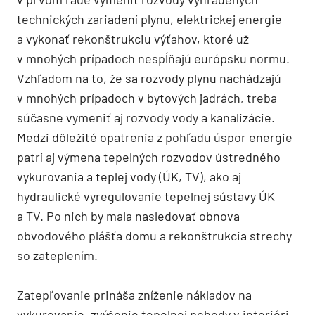
technických zariadení plynu, elektrickej energie
a vykonať rekonštrukciu výťahov, ktoré už
v mnohých prípadoch nespĺňajú európsku normu.
Vzhľadom na to, že sa rozvody plynu nachádzajú
v mnohých prípadoch v bytových jadrách, treba
súčasne vymeniť aj rozvody vody a kanalizácie.
Medzi dôležité opatrenia z pohľadu úspor energie
patrí aj výmena tepelných rozvodov ústredného
vykurovania a teplej vody (ÚK, TV), ako aj
hydraulické vyregulovanie tepelnej sústavy ÚK
a TV. Po nich by mala nasledovať obnova
obvodového plášťa domu a rekonštrukcia strechy
so zateplením.
Zatepľovanie prináša zníženie nákladov na
vykurovanie, zvýšenie tepelnej pohody v interiéri,