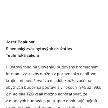
Jozef Popluhár
Slovenský zväz bytových družstiev
Technická sekcia
1. Bytový fond na Slovenku budovaný hromadnými
formami výstavby možno v porovnaní s okolitými
krajinami považovať za mladší, keďže väčšina
obytných budov sa postavila v rokoch 1945 až 1993.
Z hľadiska TZB však možno konštatovať, že
v mnohých budovách postupne dosluhujú najmä
rozvody teplej a studenej vody, dažďová