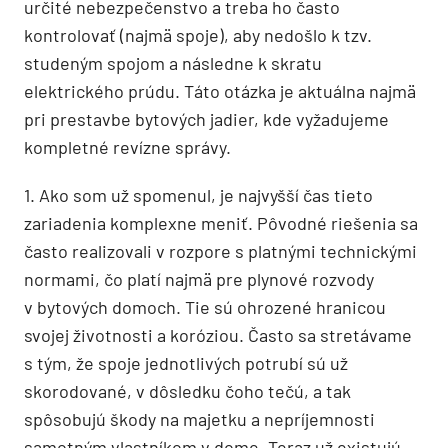
určité nebez­pečenstvo a treba ho často
kontrolovať (najmä spoje), aby nedošlo k tzv.
studeným spojom a následne k skratu
elektrického prúdu. Táto otázka je aktuálna najmä
pri prestavbe bytových jadier, kde vyžadujeme
kompletné revízne správy.
1. Ako som už spomenul, je najvyšší čas tieto
zariadenia komplexne meniť. Pôvodné riešenia sa
často realizovali v rozpore s platnými technickými
normami, čo platí najmä pre plynové rozvody
v bytových domoch. Tie sú ohrozené hranicou
svojej životnosti a koróziou. Často sa stretávame
s tým, že spoje jednotlivých potrubí sú už
skorodované, v dôsledku čoho tečú, a tak
spôsobujú škody na majetku a nepríjemnosti
samotným vlastníkom v dome. Teraz už existujú