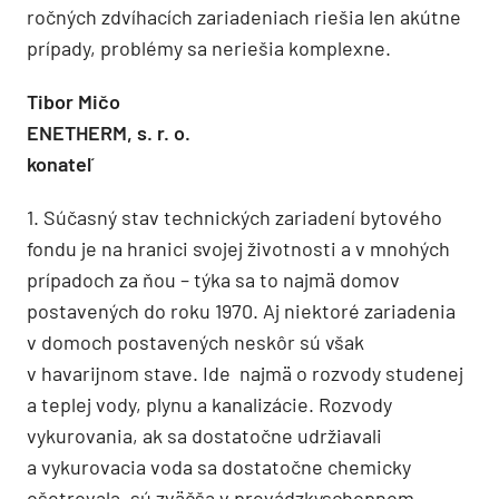
ročných zdvíhacích zariadeniach riešia len akútne
prípady, problémy sa neriešia komplexne.
Tibor Mičo
ENETHERM, s. r. o.
konateľ
1. Súčasný stav technických zariadení bytového
fondu je na hranici svojej životnosti a v mnohých
prípadoch za ňou – týka sa to najmä domov
postavených do roku 1970. Aj niektoré zariadenia
v domoch postavených neskôr sú však
v havarijnom stave. Ide najmä o rozvody studenej
a teplej vody, plynu a kanalizácie. Rozvody
vykurovania, ak sa dostatočne udržiavali
a vykurovacia voda sa dostatočne chemicky
ošetrovala, sú zväčša v prevádzkyschopnom