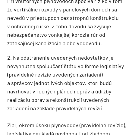
Pri vnútorných plynovodoch spočíva riziko v tom,
že vertikálne rozvody v panelových domoch sa
nevedú v priestupoch cez stropnú konštrukciu
v ochrannej rúrke. Z toho dôvodu sa zvyšuje
nebezpečenstvo vonkajšej korózie rúr od
zatekajúcej kanalizácie alebo vodovodu.
2. Na odstránenie uvedených nedostatkov je
nevyhnutná spoluúčasť štátu vo forme legislatívy
(pravidelné revízie uvedených zariadení)
a správcov jednotlivých objektov, ktorí budú
navrhovať v ročných plánoch opráv a údržby
realizáciu opráv a rekonštrukcií uvedených
zariadení na základe pravidelných revízií.
Žiaľ, okrem úseku plynovodov (pravidelné revízie),
legislatíva neukladá povinnosti pri žiadnom