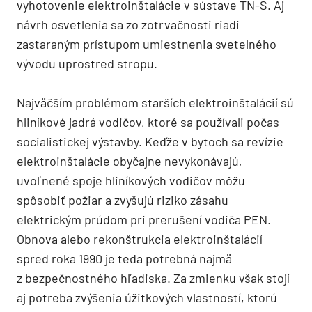
vyhotovenie elektroinštalácie v sústave TN-S. Aj
návrh osvetlenia sa zo zotrvač­nosti riadi
zastaraným prístupom umiest­nenia svetelného
vývodu uprostred stropu.
Najväčším problémom starších elektroinštalácií sú
hliníkové jadrá vodičov, ktoré sa používali počas
socialistickej výstavby. Keďže v bytoch sa revízie
elektroinštalácie obyčajne nevykonávajú,
uvoľnené spoje hliníkových vodičov môžu
spôsobiť požiar a zvyšujú riziko zásahu
elektrickým prúdom pri prerušení vodiča PEN.
Obnova alebo rekonštrukcia elektroinštalácií
spred roka 1990 je teda potrebná najmä
z bezpečnostného hľadiska. Za zmienku však stojí
aj potreba zvýšenia úžitkových vlastností, ktorú