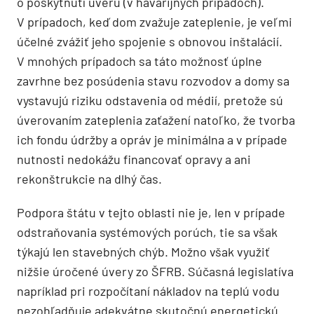
o poskytnutí úveru (v havarijných prípadoch).
V prípadoch, keď dom zvažuje zateplenie, je veľmi
účelné zvážiť jeho spojenie s obnovou inštalácií.
V mnohých prípadoch sa táto možnosť úplne
zavrhne bez posúdenia stavu rozvodov a domy sa
vystavujú riziku odstavenia od médií, pretože sú
úverovaním zateplenia zaťažení natoľko, že tvorba
ich fondu údržby a opráv je minimálna a v prípade
nutnosti nedokážu financovať opravy a ani
rekonštrukcie na dlhý čas.
Podpora štátu v tejto oblasti nie je, len v prípade
odstraňovania systémových porúch, tie sa však
týkajú len stavebných chýb. Možno však využiť
nižšie úročené úvery zo ŠFRB. Súčasná legislatíva
napríklad pri rozpočítaní nákladov na teplú vodu
nezohľadňuje adekvátne skutočnú energetickú