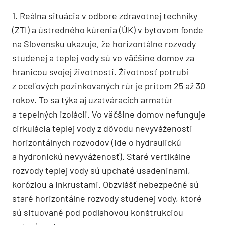
1. Reálna situácia v odbore zdravotnej techniky
(ZTI) a ústredného kúrenia (ÚK) v bytovom fonde
na Slovensku ukazuje, že horizontálne rozvody
studenej a teplej vody sú vo väčšine domov za
hranicou svojej životnosti. Životnosť potrubí
z oceľových pozinkovaných rúr je pritom 25 až 30
rokov. To sa týka aj uzatváracích armatúr
a tepelných izolácii. Vo väčšine domov nefunguje
cirkulácia teplej vody z dôvodu nevyváženosti
horizontálnych rozvodov (ide o hydraulickú
a hydronickú nevyváženosť). Staré vertikálne
rozvody teplej vody sú upchaté usadeninami,
koróziou a inkrustami. Obzvlášť nebezpečné sú
staré horizontálne rozvody studenej vody, ktoré
sú situované pod podlahovou konštrukciou