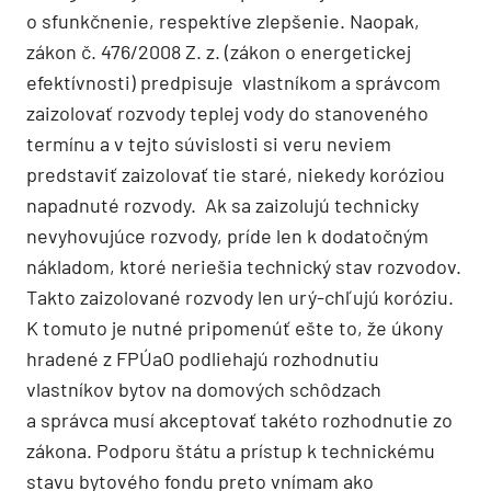
o sfunkčnenie, respektíve zlepšenie. Naopak,
zákon č. 476/2008 Z. z. (zákon o energetickej
efektívnosti) predpisuje vlastníkom a správcom
zaizolovať rozvody teplej vody do stanoveného
termínu a v tejto súvislosti si veru neviem
predstaviť zaizolovať tie staré, niekedy koróziou
napadnuté rozvody. Ak sa zaizolujú technicky
nevyhovujúce rozvody, príde len k dodatočným
nákladom, ktoré neriešia technický stav rozvodov.
Takto zaizolované rozvody len urý-­chľujú koróziu.
K tomuto je nutné pripomenúť ešte to, že úkony
hradené z FPÚaO podliehajú rozhodnutiu
vlastníkov bytov na domových schôdzach
a správca musí akceptovať takéto rozhodnutie zo
zákona. Podporu štátu a prístup k technickému
stavu bytového fondu preto vnímam ako