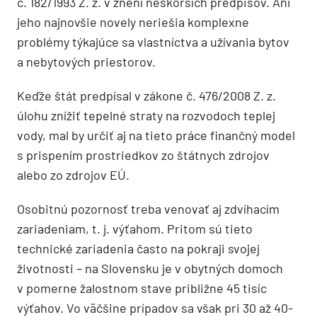
č. 182/1993 Z. z. v znení neskorších predpisov. Ani
jeho najnovšie novely neriešia komplexne
problémy týkajúce sa vlastníctva a užívania bytov
a nebytových priestorov.
Keďže štát predpísal v zákone č. 476/2008 Z. z.
úlohu znížiť tepelné straty na rozvodoch teplej
vody, mal by určiť aj na tieto práce finančný model
s prispením prostriedkov zo štátnych zdrojov
alebo zo zdrojov EÚ.
Osobitnú pozornosť treba venovať aj zdvíhacím
zariadeniam, t. j. výťahom. Pritom sú tieto
technické zariadenia často na pokraji svojej
životnosti – na Slovensku je v obytných domoch
v pomerne žalostnom stave približne 45 tisíc
výťahov. Vo väčšine prípadov sa však pri 30 až 40-