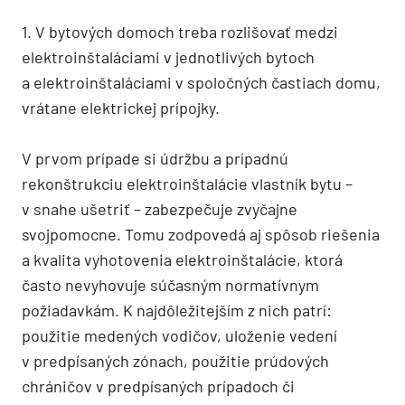
1. V bytových domoch treba rozlišovať medzi
elektroinštaláciami v jednotlivých bytoch
a elektroinštaláciami v spoločných častiach domu,
vrátane elektrickej prípojky.
V prvom prípade si údržbu a prípadnú
rekonštrukciu elektroinštalácie vlastník bytu –
v snahe ušetriť – zabezpečuje zvyčajne
svojpomocne. Tomu zodpovedá aj spôsob riešenia
a kvalita vyhotovenia elektroinštalácie, ktorá
často nevyhovuje súčasným normatívnym
požiadavkám. K najdôležitejším z nich patrí:
použitie medených vodičov, uloženie vedení
v predpísaných zónach, použitie prúdových
chráničov v predpísaných prípadoch či