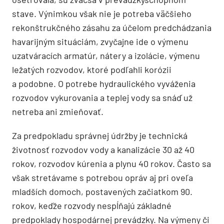
stave. Výnimkou však nie je potreba väčšieho
rekonštrukčného zásahu za účelom predchádzania
havarijným situáciám, zvyčajne ide o výmenu
uzatváracích armatúr, nátery a izolácie, výmenu
ležatých rozvodov, ktoré podľahli korózii
a podobne. O potrebe hydraulického vyváženia
rozvodov vykurovania a teplej vody sa snáď už
netreba ani zmieňovať.
Za predpokladu správnej údržby je technická
životnosť rozvodov vody a kanalizácie 30 až 40
rokov, rozvodov kúrenia a plynu 40 rokov. Často sa
však stretávame s potrebou opráv aj pri oveľa
mladších domoch, postavených začiatkom 90.
rokov, keďže rozvody nespĺňajú základné
predpoklady hospodárnej prevádzky. Na výmeny či