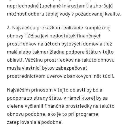
nepriechodné (upchané inkrustami) a zhoršujú
možnosť odberu teplej vody v požadovanej kvalite.
3. Najväčšou prekážkou realizácie komplexnej
obnovy TZB sa javí nedostatok finančných
prostriedkov na účtoch bytových domov a tiež
malá alebo takmer žiadna podpora štátu v tejto
oblasti. Väčšinu prostriedkov na takúto obnovu
musia vlastníci bytov zabezpečovať
prostredníctvom úverov z bankových inštitúcií.
Najväčším prínosom v tejto oblasti by bola
podpora zo strany štátu, v rámci ktorej by sa
cielene vyčlenili finančné prostriedky na takúto
obnovu podobne, ako je to pri programe
zatepľovania a podobne.