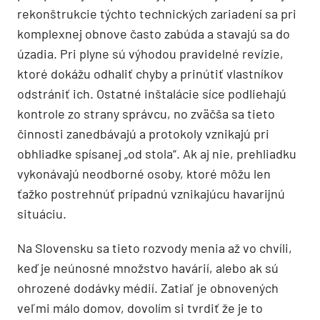
rekonštrukcie týchto technických zariadení sa pri
komplexnej obnove často zabúda a stavajú sa do
úzadia. Pri plyne sú výhodou pravidelné revízie,
ktoré dokážu odhaliť chyby a prinútiť vlastníkov
odstrániť ich. Ostatné inštalácie síce podliehajú
kontrole zo strany správcu, no zväčša sa tieto
činnosti zanedbávajú a protokoly vznikajú pri
obhliadke spísanej „od stola“. Ak aj nie, prehliadku
vykonávajú neodborné osoby, ktoré môžu len
ťažko postrehnúť prípadnú vznikajúcu havarijnú
situáciu.
Na Slovensku sa tieto rozvody menia až vo chvíli,
keď je neúnosné množstvo havárií, alebo ak sú
ohrozené dodávky médií. Zatiaľ je obnovených
veľmi málo domov, dovolím si tvrdiť že je to