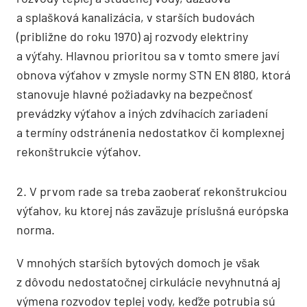
a splašková kanalizácia, v starších budovách
(približne do roku 1970) aj rozvody elektriny
a výťahy. Hlavnou prioritou sa v tomto smere javí
obnova výťahov v zmysle normy STN EN 8180, ktorá
stanovuje hlavné požiadavky na bezpečnosť
prevádzky výťahov a iných zdvíhacích zariadení
a termíny odstránenia nedostatkov či komplexnej
rekonštrukcie výťahov.
2. V prvom rade sa treba zaoberať rekonštrukciou
výťahov, ku ktorej nás zaväzuje príslušná európska
norma.
V mnohých starších bytových domoch je však
z dôvodu nedostatočnej cirkulácie nevyhnutná aj
výmena rozvodov teplej vody, keďže potrubia sú