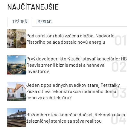
NAJČÍTANEJŠIE
TÝŽDEŇ
MESIAC
Pod asfaltom bola vzácna dlažba. Nádvorie
Pistoriho paláca dostalo novú energiu
Prvý developer, ktorý začal stavať kancelárie: HB
Reavis zmenil biznis model a nahneval
investorov
Jeden z posledných svedkov starej Petržalky.
Získa citlivá rekonštrukcia rodinného domu
cenu za architektúru?
Ružomberok sa konečne dočkal. Rekonštrukcia
železničnej stanice sa stáva realitou