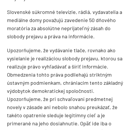
Slovenské súkromné televízie, rádiá, vydavatelia a
mediálne domy považujú zavedenie 50 dňového
moratória za absolútne neprijateľný zásah do
slobody prejavu a práva na informácie.
Upozorňujeme, že vydávanie tlače, rovnako ako
vysielanie je realizáciou slobody prejavu, ktorou sa
realizuje právo vyhľadávať a šíriť informácie.
Obmedzenia tohto práva podliehajú striktným
ústavným podmienkam, chrániacim tento základný
výdobytok demokratickej spoločnosti.
Upozorňujeme, že pri schvaľovaní predmetnej
novely v zásade ani nebolo snahou preukázať, že
takéto opatrenie sleduje legitímny cieľ a je
primerané na jeho dosiahnutie. Opäť ide iba o