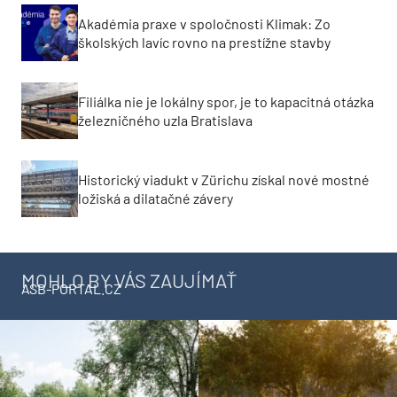
Akadémia praxe v spoločnosti Klimak: Zo
školských lavíc rovno na prestížne stavby
Filiálka nie je lokálny spor, je to kapacitná otázka
železničného uzla Bratislava
Historický viadukt v Zürichu získal nové mostné
ložiská a dilatačné závery
MOHLO BY VÁS ZAUJÍMAŤ
ASB-PORTAL.CZ