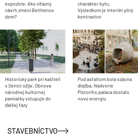
expozície. Ako víťazný
charakter bytu.
návrh zmení Bethlenov
Výsledkom je interiér plný
dom?
kontrastov
Historický park pri kaštieli
Pod asfaltom bola vzácna
v Senici ožije. Obnova
dlažba. Nádvorie
národnej kultúrnej
Pistoriho paláca dostalo
pamiatky vstupuje do
novú energiu
ďalšej fázy
STAVEBNÍCTVO