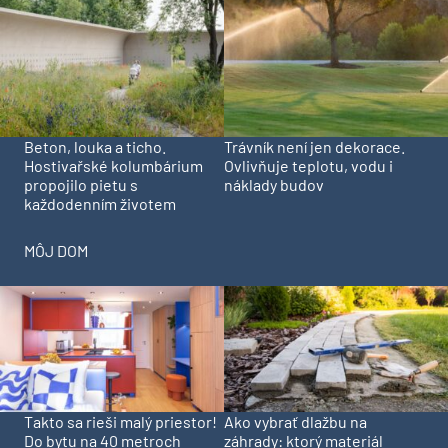
Beton, louka a ticho.
Trávník není jen dekorace.
Hostivařské kolumbárium
Ovlivňuje teplotu, vodu i
propojilo pietu s
náklady budov
každodenním životem
MÔJ DOM
Takto sa rieši malý priestor!
Ako vybrať dlažbu na
Do bytu na 40 metroch
záhrady: ktorý materiál