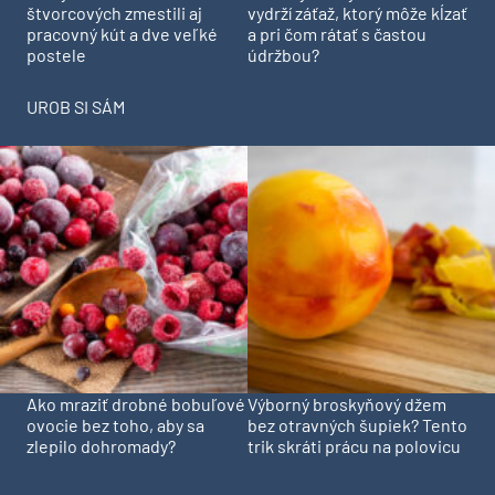
štvorcových zmestili aj
vydrží záťaž, ktorý môže kĺzať
pracovný kút a dve veľké
a pri čom rátať s častou
postele
údržbou?
UROB SI SÁM
Ako mraziť drobné bobuľové
Výborný broskyňový džem
ovocie bez toho, aby sa
bez otravných šupiek? Tento
zlepilo dohromady?
trik skráti prácu na polovicu