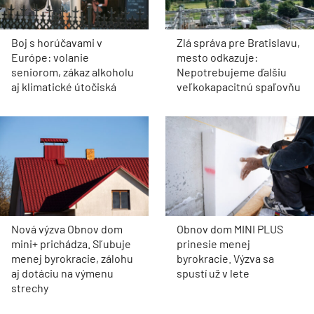
Boj s horúčavami v
Zlá správa pre Bratislavu,
Európe: volanie
mesto odkazuje:
seniorom, zákaz alkoholu
Nepotrebujeme ďalšiu
aj klimatické útočiská
veľkokapacitnú spaľovňu
Nová výzva Obnov dom
Obnov dom MINI PLUS
mini+ prichádza. Sľubuje
prinesie menej
menej byrokracie, zálohu
byrokracie. Výzva sa
aj dotáciu na výmenu
spustí už v lete
strechy