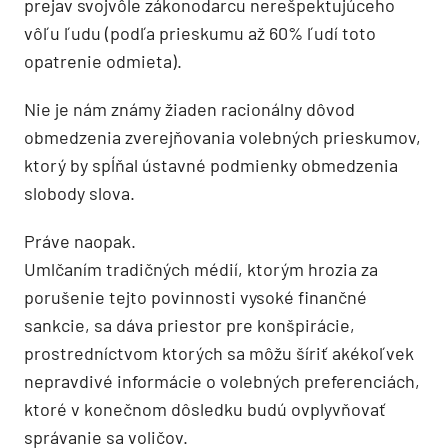
prejav svojvôle zákonodarcu nerešpektujúceho
vôľu ľudu (podľa prieskumu až 60% ľudí toto
opatrenie odmieta).
Nie je nám známy žiaden racionálny dôvod
obmedzenia zverejňovania volebných prieskumov,
ktorý by spĺňal ústavné podmienky obmedzenia
slobody slova.
Práve naopak.
Umlčaním tradičných médií, ktorým hrozia za
porušenie tejto povinnosti vysoké finančné
sankcie, sa dáva priestor pre konšpirácie,
prostredníctvom ktorých sa môžu šíriť akékoľvek
nepravdivé informácie o volebných preferenciách,
ktoré v konečnom dôsledku budú ovplyvňovať
správanie sa voličov.