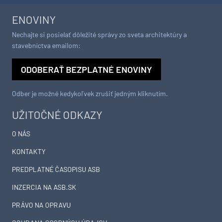
ENOVINY
Nechajte si posielať dôležité správy zo sveta architektúry a
stavebníctva emailom:
ODOBERAŤ BEZPLATNÉ ENOVINY
Odber je možné kedykoľvek zrušiť jedným kliknutím.
UŽITOČNÉ ODKAZY
O NÁS
KONTAKTY
PREDPLATNÉ ČASOPISU ASB
INZERCIA NA ASB.SK
PRÁVO NA OPRAVU