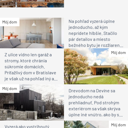
Na pohľad vyzerá úplne
Môj dom
jednoducho, až kým
neprídete hlbšie. Stačilo
pár detailov a miesto
bežného bytu je rozžiarené
bývanie pre rodinu
Môj dom
Z ulice vidno len garáž a
stromy, ktoré chránia
súkromie domácich.
Príťažlivý dom v Bratislave
je však už na pohľad iný ako
susedia
Môj dom
Drevodom na Devíne sa
jednoducho nedá
prehliadnuť. Pod strohým
exteriérom sa však skrýva
úplne iné vnútro, ako by ste
čakali
Môj dom
Vyzerá ako vystrihnutý