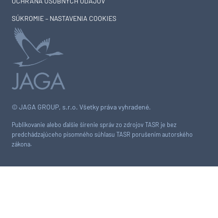
OCHRANA OSOBNÝCH ÚDAJOV
SÚKROMIE – NASTAVENIA COOKIES
© JAGA GROUP, s.r.o. Všetky práva vyhradené.
Publikovanie alebo ďalšie šírenie správ zo zdrojov TASR je bez
predchádzajúceho písomného súhlasu TASR porušením autorského
zákona.