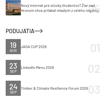
Nový internát pre stovky študentov? Žiar nad
Hronom chce prilákať mladých z celého regiónu
PODUJATIA
19
JAGA CUP 2026
AUG
23
LinkedIn Menu 2026
SEP
24
Timber & Climate Resilience Forum 2026
SEP