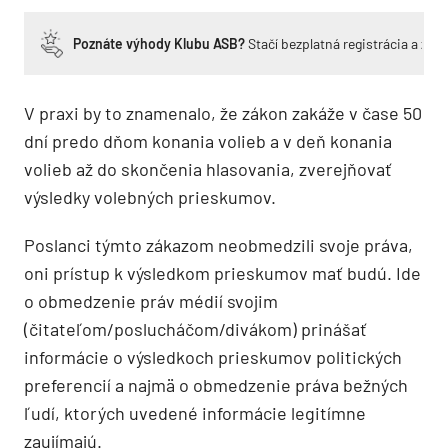
Poznáte výhody Klubu ASB?
Stačí bezplatná registrácia a zí
V praxi by to znamenalo, že zákon zakáže v čase 50
dní predo dňom konania volieb a v deň konania
volieb až do skončenia hlasovania, zverejňovať
výsledky volebných prieskumov.
Poslanci týmto zákazom neobmedzili svoje práva,
oni prístup k výsledkom prieskumov mať budú. Ide
o obmedzenie práv médií svojim
(čitateľom/poslucháčom/divákom) prinášať
informácie o výsledkoch prieskumov politických
preferencií a najmä o obmedzenie práva bežných
ľudí, ktorých uvedené informácie legitímne
zaujímajú.