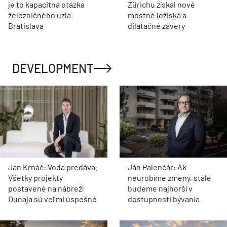
je to kapacitná otázka
Zürichu získal nové
železničného uzla
mostné ložiská a
Bratislava
dilatačné závery
DEVELOPMENT
Ján Krnáč: Voda predáva.
Ján Palenčár: Ak
Všetky projekty
neurobíme zmeny, stále
postavené na nábreží
budeme najhorší v
Dunaja sú veľmi úspešné
dostupnosti bývania