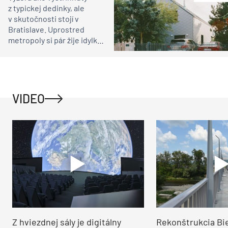
z typickej dedinky, ale
v skutočnosti stojí v
Bratislave. Uprostred
metropoly si pár žije idylku
ako na vidieku
VIDEO
Z hviezdnej sály je digitálny
Rekonštrukcia Bi