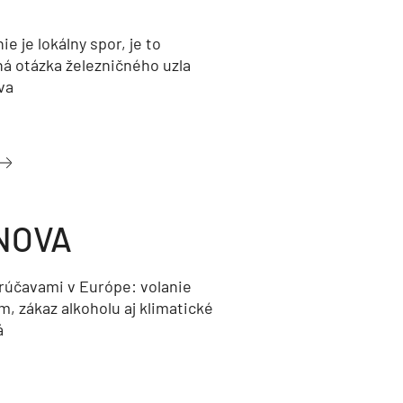
nie je lokálny spor, je to
ná otázka železničného uzla
va
NOVA
orúčavami v Európe: volanie
, zákaz alkoholu aj klimatické
á