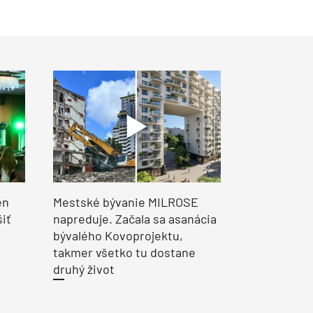
en
Mestské bývanie MILROSE
šiť
napreduje. Začala sa asanácia
bývalého Kovoprojektu,
takmer všetko tu dostane
druhý život