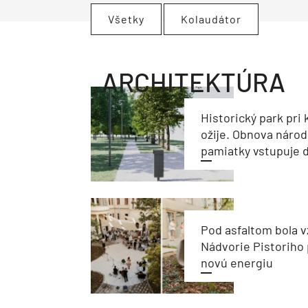
Všetky
Kolaudátor
ARCHITEKTÚRA
Historický park pri k
ožije. Obnova národ
pamiatky vstupuje d
Pod asfaltom bola v
Nádvorie Pistoriho 
novú energiu