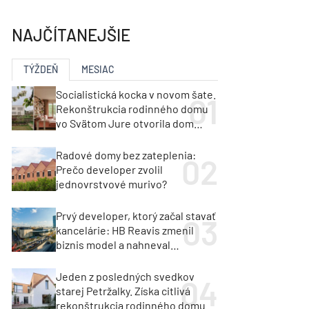
y
Klimatizácia a vetranie
urz Milan Murcka
NAJČÍTANEJŠIE
TÝŽDEŇ
MESIAC
Socialistická kocka v novom šate.
Rekonštrukcia rodinného domu
vo Svätom Jure otvorila dom
krajine aj svetlu
Radové domy bez zateplenia:
Prečo developer zvolil
jednovrstvové murivo?
Prvý developer, ktorý začal stavať
kancelárie: HB Reavis zmenil
biznis model a nahneval
investorov
Jeden z posledných svedkov
starej Petržalky. Získa citlivá
rekonštrukcia rodinného domu