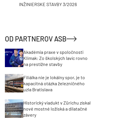
INŽINIERSKE STAVBY 3/2026
ASB
OD PARTNEROV ASB
Akadémia praxe v spoločnosti
Klimak: Zo školských lavíc rovno
na prestížne stavby
Filiálka nie je lokálny spor, je to
kapacitná otázka železničného
uzla Bratislava
Historický viadukt v Zürichu získal
nové mostné ložiská a dilatačné
závery