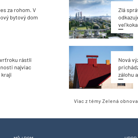
les za rohom. V
Zlá sprá
nový bytový dom
odkazuj
veľkoka
vrťroku rástli
Nová vý
nosti najviac
prichád
kraji
zálohu 
Viac z témy Zelená obnova