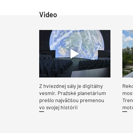
Video
Z hviezdnej sály je digitálny
Reko
vesmír. Pražské planetárium
most
prešlo najväčšou premenou
Tren
vo svojej histórii
moto