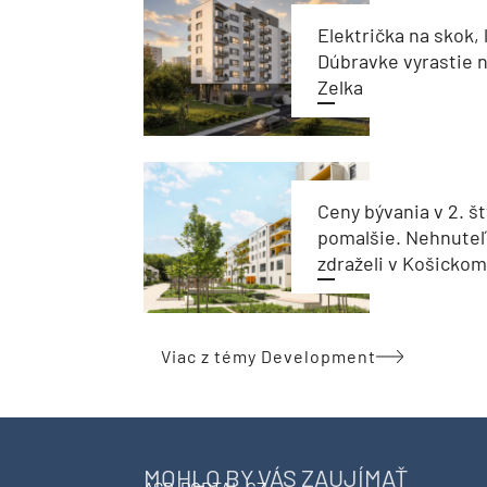
Električka na skok, 
Dúbravke vyrastie 
Zelka
Ceny bývania v 2. št
pomalšie. Nehnuteľ
zdraželi v Košickom 
Viac z témy Development
MOHLO BY VÁS ZAUJÍMAŤ