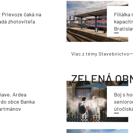
v Prievoze čaká na
Filiálka 
adá zhotoviteľa
kapacit
Bratisla
Viac z témy Stavebníctvo
ZELENÁ OB
ňave. Ardea
Boj s h
 do obce Banka
seniorom
partmánov
útočisk