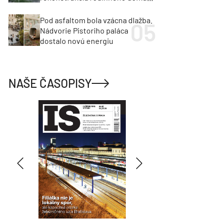
cenu za architektúru?
Pod asfaltom bola vzácna dlažba.
Nádvorie Pistoriho paláca
dostalo novú energiu
NAŠE ČASOPISY