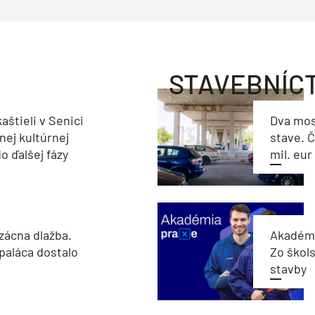
STAVEBNÍC
aštieli v Senici
Dva mos
nej kultúrnej
stave. Č
o ďalšej fázy
mil. eur
zácna dlažba.
Akadémi
paláca dostalo
Zo škols
stavby