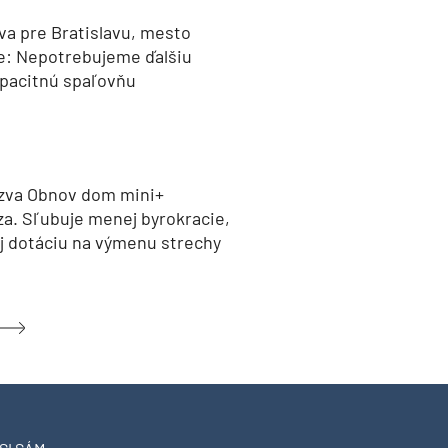
va pre Bratislavu, mesto
e: Nepotrebujeme ďalšiu
pacitnú spaľovňu
zva Obnov dom mini+
za. Sľubuje menej byrokracie,
aj dotáciu na výmenu strechy