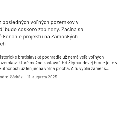
Inžinierske siete
Solárne kolektor
Interiérový dizajn
Bonusy Klubu ASB
Urbanizmus
Manažérsky k
Stavebná technika
z posledných voľných pozemkov v
í bude čoskoro zaplnený. Začína sa
é konanie projektu na Zámockých
och
istorické bratislavské podhradie už nemá veľa voľných
ozemkov, ktoré možno zastavať. Pri Žigmundovej bráne je to v
kutočnosti už len jedna voľná plocha. A tú vyplní zámer s
ficiálnym názvom Polyfunkčný dom Zámocké schody, za
ndrej Sárközi
-
11. augusta 2025
torým stojí neznámy investor, no zato zvučné meno slovenskej
rchitektonickej scény. O budúcej realizácii projektu rozhodne
ľúčové konanie, ktoré sa začalo len pred pár dňami.