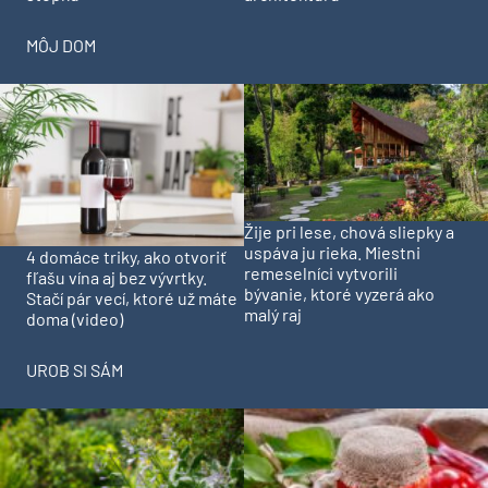
MÔJ DOM
Žije pri lese, chová sliepky a
uspáva ju rieka. Miestni
4 domáce triky, ako otvoriť
remeselníci vytvorili
fľašu vína aj bez vývrtky.
bývanie, ktoré vyzerá ako
Stačí pár vecí, ktoré už máte
malý raj
doma (video)
UROB SI SÁM