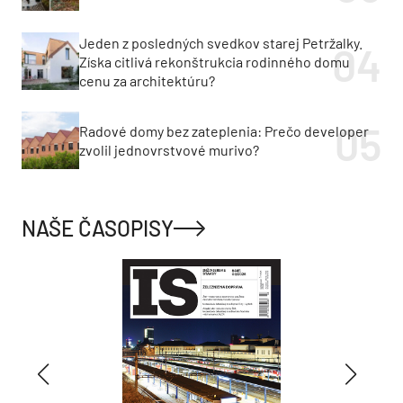
Jeden z posledných svedkov starej Petržalky.
Získa citlivá rekonštrukcia rodinného domu
cenu za architektúru?
Radové domy bez zateplenia: Prečo developer
zvolil jednovrstvové murivo?
NAŠE ČASOPISY