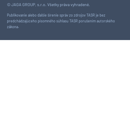
© JAGA GROUP, s.r.o. Všetky práva vyhradené.
Publikovanie alebo ďalšie šírenie správ zo zdrojov TASR je bez
predchádzajúceho písomného súhlasu TASR porušením autorského
zákona.