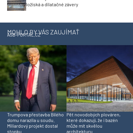
ložiská a dilatačné závery
MOHLO BY VÁS ZAUJÍMAŤ
ASB-PORTAL.CZ
Trumpova přestavba Bílého
Pět novodobých plováren,
domu narazila u soudu.
které dokazují, že i bazén
Miliardový projekt dostal
může mít skvělou
stopku
architekturu