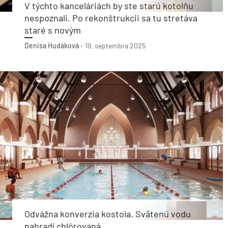
V týchto kanceláriách by ste starú kotolňu
nespoznali. Po rekonštrukcii sa tu stretáva
staré s novým
Denisa Hudáková
-
19. septembra 2025
Odvážna konverzia kostola. Svätenú vodu
nahradí chlórovaná