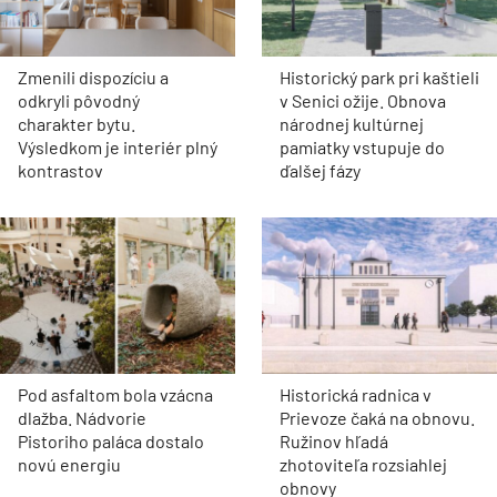
Zmenili dispozíciu a
Historický park pri kaštieli
odkryli pôvodný
v Senici ožije. Obnova
charakter bytu.
národnej kultúrnej
Výsledkom je interiér plný
pamiatky vstupuje do
kontrastov
ďalšej fázy
Pod asfaltom bola vzácna
Historická radnica v
dlažba. Nádvorie
Prievoze čaká na obnovu.
Pistoriho paláca dostalo
Ružinov hľadá
novú energiu
zhotoviteľa rozsiahlej
obnovy