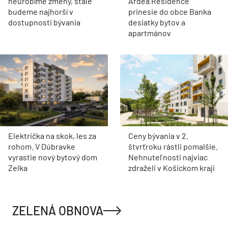
neurobíme zmeny, stále
Ardea Residence
budeme najhorší v
prinesie do obce Banka
dostupnosti bývania
desiatky bytov a
apartmánov
Električka na skok, les za
Ceny bývania v 2.
rohom. V Dúbravke
štvrťroku rástli pomalšie.
vyrastie nový bytový dom
Nehnuteľnosti najviac
Zelka
zdraželi v Košickom kraji
ZELENÁ OBNOVA