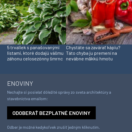
5 trvaliek s panašovanými
Chystáte sa zavárať kápiu?
listami, ktoré dodajú vášmu
Táto chyba ju premení na
záhonu celosezónny šmrnc
nevábne mäkkú hmotu
ENOVINY
Nechajte si posielať dôležité správy zo sveta architektúry a
stavebníctva emailom:
ODOBERAŤ BEZPLATNÉ ENOVINY
Odber je možné kedykoľvek zrušiť jedným kliknutím.