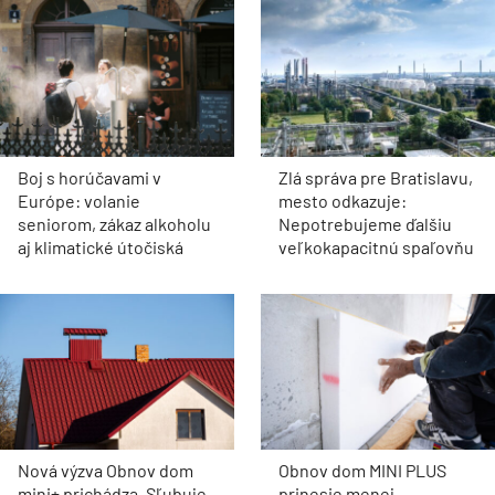
Boj s horúčavami v
Zlá správa pre Bratislavu,
Európe: volanie
mesto odkazuje:
seniorom, zákaz alkoholu
Nepotrebujeme ďalšiu
aj klimatické útočiská
veľkokapacitnú spaľovňu
Nová výzva Obnov dom
Obnov dom MINI PLUS
mini+ prichádza. Sľubuje
prinesie menej