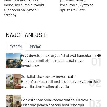
menej byrokracie, zálohu
byrokracie. Výzva sa
aj dotáciu na výmenu
spustí už v lete
strechy
NAJČÍTANEJŠIE
TÝŽDEŇ
MESIAC
Prvý developer, ktorý začal stavať kancelárie: HB
Reavis zmenil biznis model a nahneval
investorov
Socialistická kocka v novom šate.
Rekonštrukcia rodinného domu vo Svätom Jure
otvorila dom krajine aj svetlu
Pod asfaltom bola vzácna dlažba. Nádvorie
Pistoriho paláca dostalo novú energiu