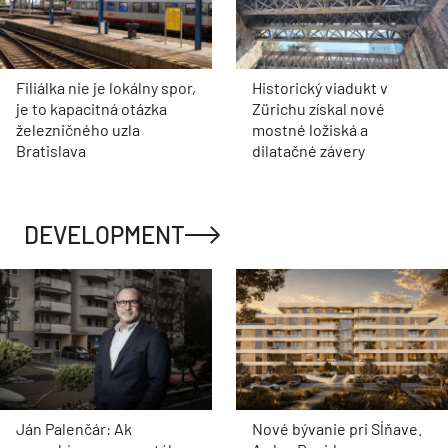
Filiálka nie je lokálny spor,
Historický viadukt v
je to kapacitná otázka
Zürichu získal nové
železničného uzla
mostné ložiská a
Bratislava
dilatačné závery
DEVELOPMENT
Ján Palenčár: Ak
Nové bývanie pri Sĺňave.