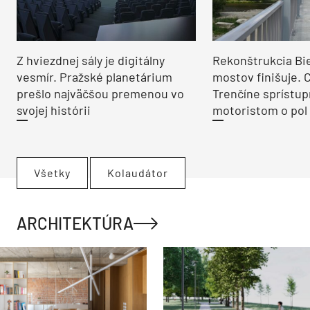
Z hviezdnej sály je digitálny
Rekonštrukcia Bi
vesmír. Pražské planetárium
mostov finišuje. 
prešlo najväčšou premenou vo
Trenčíne sprístup
svojej histórii
motoristom o pol 
Všetky
Kolaudátor
ARCHITEKTÚRA