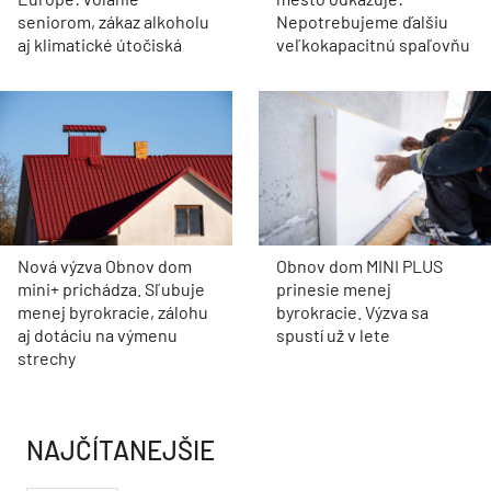
seniorom, zákaz alkoholu
Nepotrebujeme ďalšiu
aj klimatické útočiská
veľkokapacitnú spaľovňu
Nová výzva Obnov dom
Obnov dom MINI PLUS
mini+ prichádza. Sľubuje
prinesie menej
menej byrokracie, zálohu
byrokracie. Výzva sa
aj dotáciu na výmenu
spustí už v lete
strechy
NAJČÍTANEJŠIE