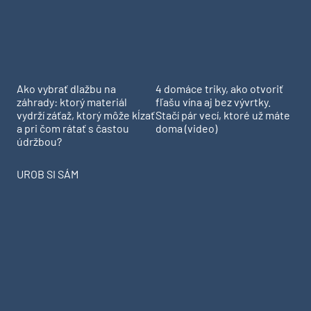
Ako vybrať dlažbu na
4 domáce triky, ako otvoriť
záhrady: ktorý materiál
fľašu vína aj bez vývrtky.
vydrží záťaž, ktorý môže kĺzať
Stačí pár vecí, ktoré už máte
a pri čom rátať s častou
doma (video)
údržbou?
UROB SI SÁM