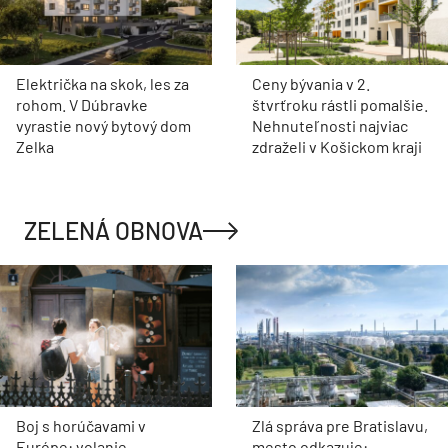
Električka na skok, les za
Ceny bývania v 2.
rohom. V Dúbravke
štvrťroku rástli pomalšie.
vyrastie nový bytový dom
Nehnuteľnosti najviac
Zelka
zdraželi v Košickom kraji
ZELENÁ OBNOVA
Boj s horúčavami v
Zlá správa pre Bratislavu,
Európe: volanie
mesto odkazuje: