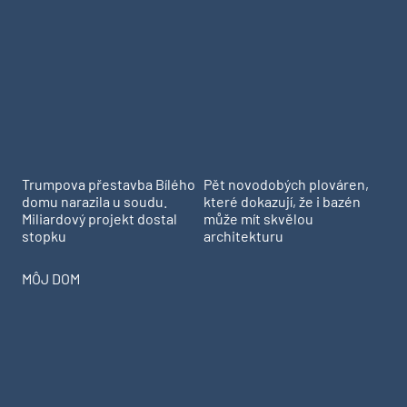
Trumpova přestavba Bílého
Pět novodobých plováren,
domu narazila u soudu.
které dokazují, že i bazén
Miliardový projekt dostal
může mít skvělou
stopku
architekturu
MÔJ DOM