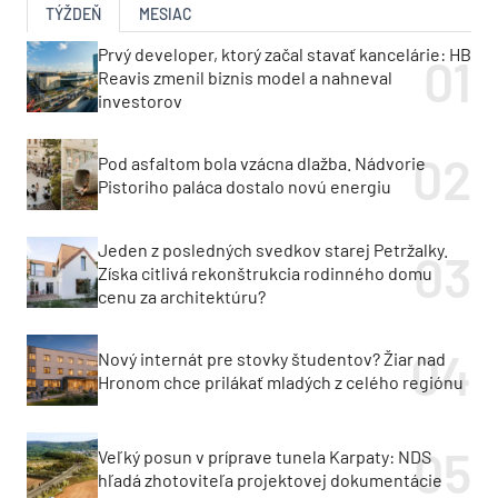
TÝŽDEŇ
MESIAC
Prvý developer, ktorý začal stavať kancelárie: HB
Reavis zmenil biznis model a nahneval
investorov
Pod asfaltom bola vzácna dlažba. Nádvorie
Pistoriho paláca dostalo novú energiu
Jeden z posledných svedkov starej Petržalky.
Získa citlivá rekonštrukcia rodinného domu
cenu za architektúru?
Nový internát pre stovky študentov? Žiar nad
Hronom chce prilákať mladých z celého regiónu
Veľký posun v príprave tunela Karpaty: NDS
hľadá zhotoviteľa projektovej dokumentácie