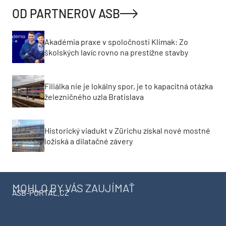
OD PARTNEROV ASB
Akadémia praxe v spoločnosti Klimak: Zo
školských lavíc rovno na prestížne stavby
Filiálka nie je lokálny spor, je to kapacitná otázka
železničného uzla Bratislava
Historický viadukt v Zürichu získal nové mostné
ložiská a dilatačné závery
MOHLO BY VÁS ZAUJÍMAŤ
ASB-PORTAL.CZ