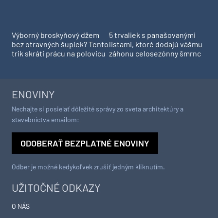
Výborný broskyňový džem
5 trvaliek s panašovanými
bez otravných šupiek? Tento
listami, ktoré dodajú vášmu
trik skráti prácu na polovicu
záhonu celosezónny šmrnc
ENOVINY
Nechajte si posielať dôležité správy zo sveta architektúry a
stavebníctva emailom:
ODOBERAŤ BEZPLATNÉ ENOVINY
Odber je možné kedykoľvek zrušiť jedným kliknutím.
UŽITOČNÉ ODKAZY
O NÁS