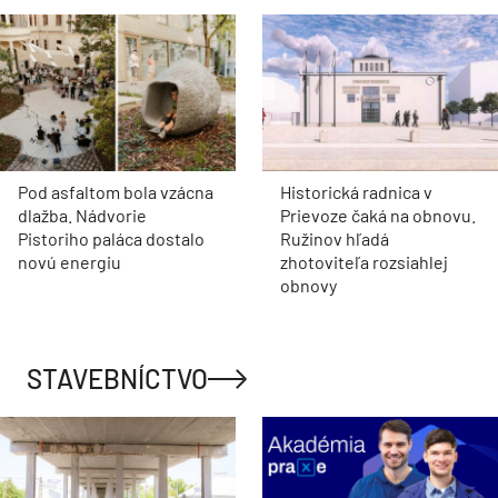
Pod asfaltom bola vzácna
Historická radnica v
dlažba. Nádvorie
Prievoze čaká na obnovu.
Pistoriho paláca dostalo
Ružinov hľadá
novú energiu
zhotoviteľa rozsiahlej
obnovy
STAVEBNÍCTVO