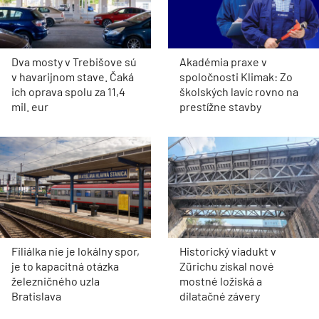
Dva mosty v Trebišove sú
Akadémia praxe v
v havarijnom stave. Čaká
spoločnosti Klimak: Zo
ich oprava spolu za 11,4
školských lavíc rovno na
mil. eur
prestížne stavby
Filiálka nie je lokálny spor,
Historický viadukt v
je to kapacitná otázka
Zürichu získal nové
železničného uzla
mostné ložiská a
Bratislava
dilatačné závery