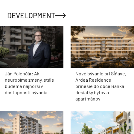
DEVELOPMENT
Ján Palenčár: Ak
Nové bývanie pri Sĺňave.
neurobíme zmeny, stále
Ardea Residence
budeme najhorší v
prinesie do obce Banka
dostupnosti bývania
desiatky bytov a
apartmánov