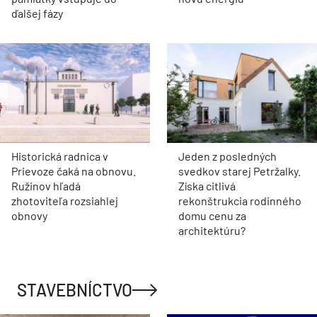
ďalšej fázy
Historická radnica v
Jeden z posledných
Prievoze čaká na obnovu.
svedkov starej Petržalky.
Ružinov hľadá
Získa citlivá
zhotoviteľa rozsiahlej
rekonštrukcia rodinného
obnovy
domu cenu za
architektúru?
STAVEBNÍCTVO