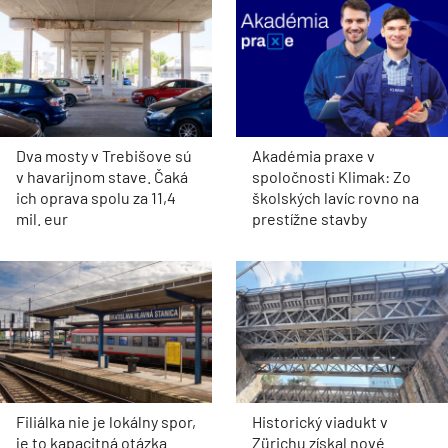
Dva mosty v Trebišove sú
Akadémia praxe v
v havarijnom stave. Čaká
spoločnosti Klimak: Zo
ich oprava spolu za 11,4
školských lavíc rovno na
mil. eur
prestížne stavby
Filiálka nie je lokálny spor,
Historický viadukt v
je to kapacitná otázka
Zürichu získal nové