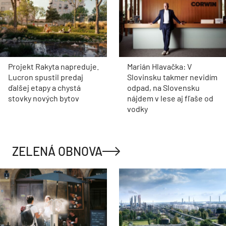
Projekt Rakyta napreduje.
Marián Hlavačka: V
Lucron spustil predaj
Slovinsku takmer nevidím
ďalšej etapy a chystá
odpad, na Slovensku
stovky nových bytov
nájdem v lese aj fľaše od
vodky
ZELENÁ OBNOVA