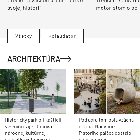
prešlo najväčšou premenou vo
Trenčíne sprístup
svojej histórii
motoristom o pol 
Všetky
Kolaudátor
ARCHITEKTÚRA
Historický park pri kaštieli
Pod asfaltom bola vzácna
v Senici ožije. Obnova
dlažba. Nádvorie
národnej kultúrnej
Pistoriho paláca dostalo
pamiatky vstupuje do
novú energiu