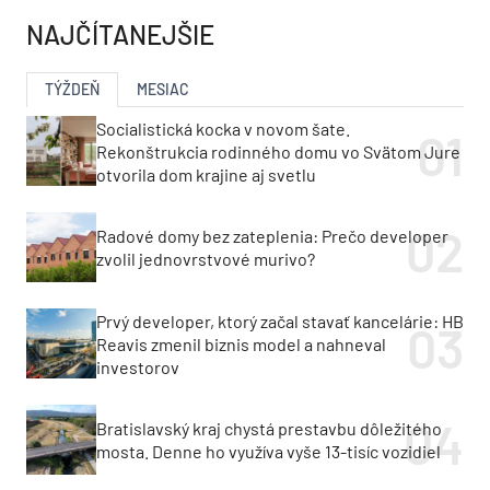
NAJČÍTANEJŠIE
TÝŽDEŇ
MESIAC
Socialistická kocka v novom šate.
Rekonštrukcia rodinného domu vo Svätom Jure
otvorila dom krajine aj svetlu
Radové domy bez zateplenia: Prečo developer
zvolil jednovrstvové murivo?
Prvý developer, ktorý začal stavať kancelárie: HB
Reavis zmenil biznis model a nahneval
investorov
Bratislavský kraj chystá prestavbu dôležitého
mosta. Denne ho využíva vyše 13-tisíc vozidiel