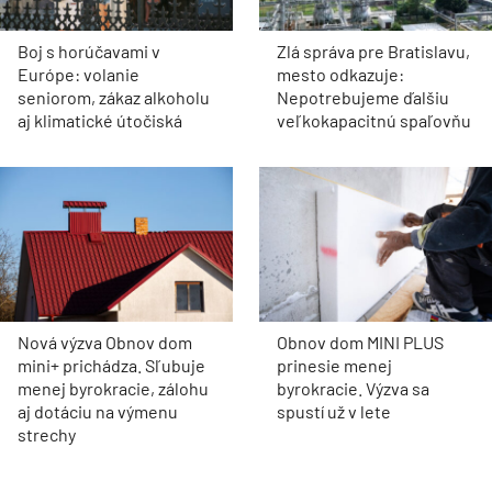
Boj s horúčavami v
Zlá správa pre Bratislavu,
Európe: volanie
mesto odkazuje:
seniorom, zákaz alkoholu
Nepotrebujeme ďalšiu
aj klimatické útočiská
veľkokapacitnú spaľovňu
Nová výzva Obnov dom
Obnov dom MINI PLUS
mini+ prichádza. Sľubuje
prinesie menej
menej byrokracie, zálohu
byrokracie. Výzva sa
aj dotáciu na výmenu
spustí už v lete
strechy