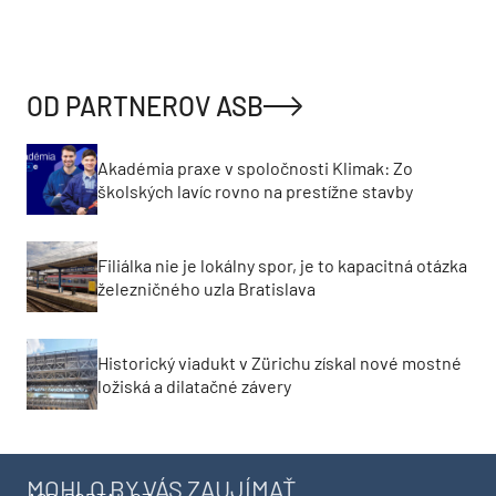
OD PARTNEROV ASB
Akadémia praxe v spoločnosti Klimak: Zo
školských lavíc rovno na prestížne stavby
Filiálka nie je lokálny spor, je to kapacitná otázka
železničného uzla Bratislava
Historický viadukt v Zürichu získal nové mostné
ložiská a dilatačné závery
MOHLO BY VÁS ZAUJÍMAŤ