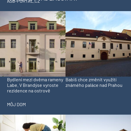
ASB-PORTAL.CZ
Bydlení mezi dvěma rameny
Babiš chce změnit využití
Labe. V Brandýse vyroste
známého paláce nad Prahou
rezidence na ostrově
MÔJ DOM