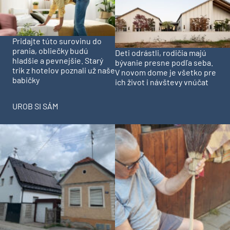
Pridajte túto surovinu do
prania, obliečky budú
Deti odrástli, rodičia majú
hladšie a pevnejšie. Starý
bývanie presne podľa seba.
trik z hotelov poznali už naše
V novom dome je všetko pre
babičky
ich život i návštevy vnúčat
UROB SI SÁM