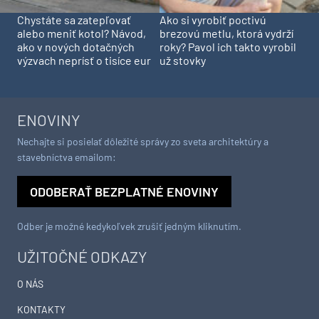
Chystáte sa zatepľovať
Ako si vyrobiť poctivú
alebo meniť kotol? Návod,
brezovú metlu, ktorá vydrží
ako v nových dotačných
roky? Pavol ich takto vyrobil
výzvach neprísť o tisíce eur
už stovky
ENOVINY
Nechajte si posielať dôležité správy zo sveta architektúry a
stavebníctva emailom:
ODOBERAŤ BEZPLATNÉ ENOVINY
Odber je možné kedykoľvek zrušiť jedným kliknutím.
UŽITOČNÉ ODKAZY
O NÁS
KONTAKTY