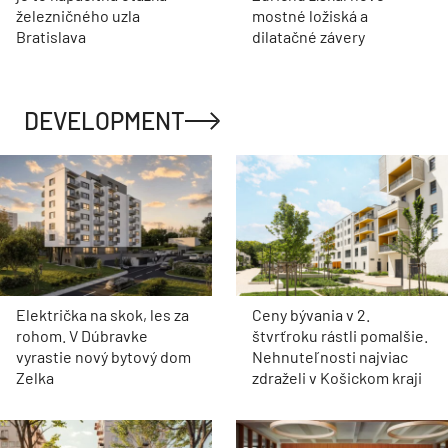
železničného uzla
mostné ložiská a
Bratislava
dilatačné závery
DEVELOPMENT
Električka na skok, les za
Ceny bývania v 2.
rohom. V Dúbravke
štvrťroku rástli pomalšie.
vyrastie nový bytový dom
Nehnuteľnosti najviac
Zelka
zdraželi v Košickom kraji