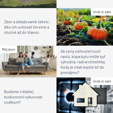
Urob si sám
Zber a skladovanie tekvíc:
Ako ich uchovať čerstvé a
chutné až do Vianoc
Môj dom
Ak ceny nehnuteľností
rastú, kúpa bytu môže byť
výhodná, radí architektka.
Kedy je však lepšie ísť do
prenájmu?
Urob si sám
Budeme v blízkej
budúcnosti vykurovať
vodíkom?