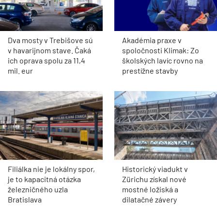
Dva mosty v Trebišove sú
Akadémia praxe v
v havarijnom stave. Čaká
spoločnosti Klimak: Zo
ich oprava spolu za 11,4
školských lavíc rovno na
mil. eur
prestížne stavby
Filiálka nie je lokálny spor,
Historický viadukt v
je to kapacitná otázka
Zürichu získal nové
železničného uzla
mostné ložiská a
Bratislava
dilatačné závery