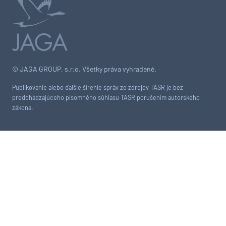
© JAGA GROUP, s.r.o. Všetky práva vyhradené.
Publikovanie alebo ďalšie šírenie správ zo zdrojov TASR je bez
predchádzajúceho písomného súhlasu TASR porušením autorského
zákona.