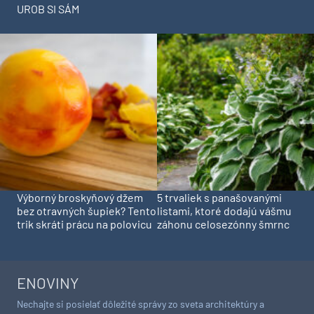
UROB SI SÁM
Výborný broskyňový džem
5 trvaliek s panašovanými
bez otravných šupiek? Tento
listami, ktoré dodajú vášmu
trik skráti prácu na polovicu
záhonu celosezónny šmrnc
ENOVINY
Nechajte si posielať dôležité správy zo sveta architektúry a