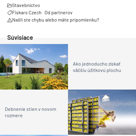
Stavebníctvo
Fiskars Czech
Od partnerov
Našli ste chybu alebo máte pripomienku?
Súvisiace
Ako jednoducho získať
väčšiu úžitkovú plochu
Debnenie stien v novom
rozmere