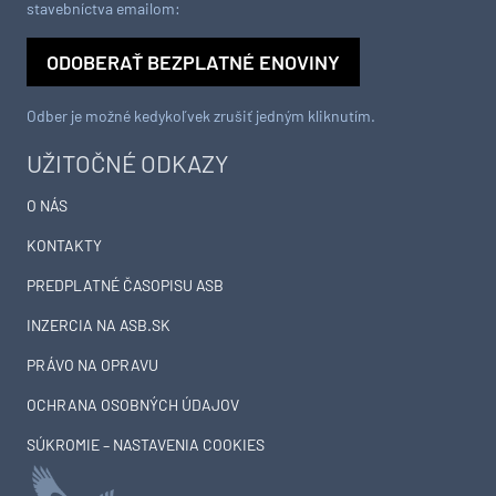
stavebníctva emailom:
ODOBERAŤ BEZPLATNÉ ENOVINY
Odber je možné kedykoľvek zrušiť jedným kliknutím.
UŽITOČNÉ ODKAZY
O NÁS
KONTAKTY
PREDPLATNÉ ČASOPISU ASB
INZERCIA NA ASB.SK
PRÁVO NA OPRAVU
OCHRANA OSOBNÝCH ÚDAJOV
SÚKROMIE – NASTAVENIA COOKIES