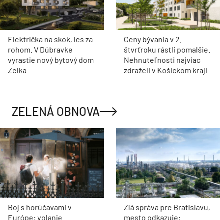
Električka na skok, les za
Ceny bývania v 2.
rohom. V Dúbravke
štvrťroku rástli pomalšie.
vyrastie nový bytový dom
Nehnuteľnosti najviac
Zelka
zdraželi v Košickom kraji
ZELENÁ OBNOVA
Boj s horúčavami v
Zlá správa pre Bratislavu,
Európe: volanie
mesto odkazuje: