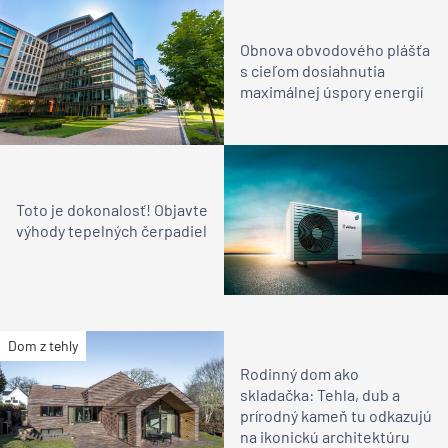
Obnova obvodového plášťa
s cieľom dosiahnutia
maximálnej úspory energií
Toto je dokonalosť! Objavte
výhody tepelných čerpadiel
Dom z tehly
Rodinný dom ako
skladačka: Tehla, dub a
prírodný kameň tu odkazujú
na ikonickú architektúru