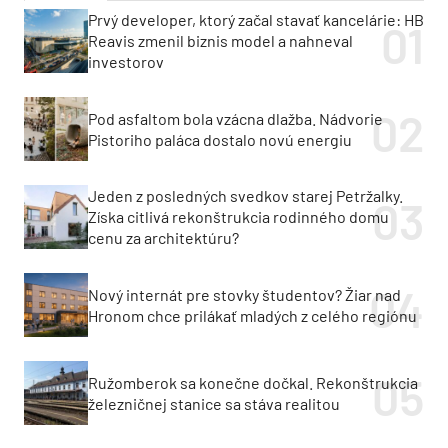
Prvý developer, ktorý začal stavať kancelárie: HB
Reavis zmenil biznis model a nahneval
investorov
Pod asfaltom bola vzácna dlažba. Nádvorie
Pistoriho paláca dostalo novú energiu
Jeden z posledných svedkov starej Petržalky.
Získa citlivá rekonštrukcia rodinného domu
cenu za architektúru?
Nový internát pre stovky študentov? Žiar nad
Hronom chce prilákať mladých z celého regiónu
Ružomberok sa konečne dočkal. Rekonštrukcia
železničnej stanice sa stáva realitou