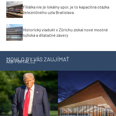
Filiálka nie je lokálny spor, je to kapacitná otázka
železničného uzla Bratislava
Historický viadukt v Zürichu získal nové mostné
ložiská a dilatačné závery
MOHLO BY VÁS ZAUJÍMAŤ
ASB-PORTAL.CZ