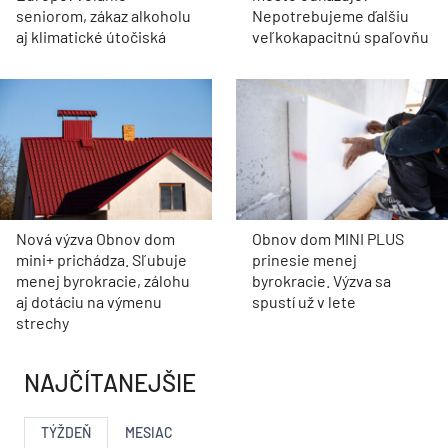
seniorom, zákaz alkoholu
Nepotrebujeme ďalšiu
aj klimatické útočiská
veľkokapacitnú spaľovňu
Nová výzva Obnov dom
Obnov dom MINI PLUS
mini+ prichádza. Sľubuje
prinesie menej
menej byrokracie, zálohu
byrokracie. Výzva sa
aj dotáciu na výmenu
spustí už v lete
strechy
NAJČÍTANEJŠIE
TÝŽDEŇ
MESIAC