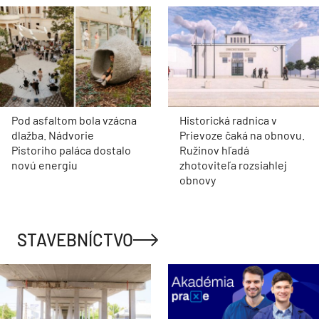
Pod asfaltom bola vzácna
Historická radnica v
dlažba. Nádvorie
Prievoze čaká na obnovu.
Pistoriho paláca dostalo
Ružinov hľadá
novú energiu
zhotoviteľa rozsiahlej
obnovy
STAVEBNÍCTVO