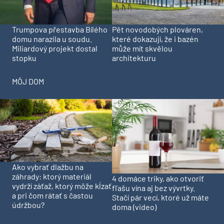
Trumpova přestavba Bílého
Pět novodobých plováren,
domu narazila u soudu.
které dokazují, že i bazén
Miliardový projekt dostal
může mít skvělou
stopku
architekturu
MÔJ DOM
Ako vybrať dlažbu na
záhrady: ktorý materiál
4 domáce triky, ako otvoriť
vydrží záťaž, ktorý môže kĺzať
fľašu vína aj bez vývrtky.
a pri čom rátať s častou
Stačí pár vecí, ktoré už máte
údržbou?
doma (video)