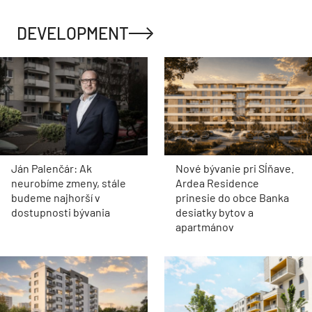
DEVELOPMENT
Ján Palenčár: Ak
Nové bývanie pri Sĺňave.
neurobíme zmeny, stále
Ardea Residence
budeme najhorší v
prinesie do obce Banka
dostupnosti bývania
desiatky bytov a
apartmánov