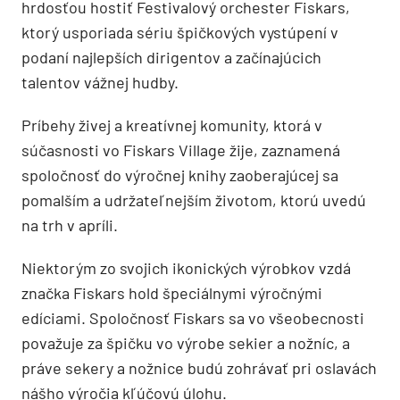
hrdosťou hostiť Festivalový orchester Fiskars,
ktorý usporiada sériu špičkových vystúpení v
podaní najlepších dirigentov a začínajúcich
talentov vážnej hudby.
Príbehy živej a kreatívnej komunity, ktorá v
súčasnosti vo Fiskars Village žije, zaznamená
spoločnosť do výročnej knihy zaoberajúcej sa
pomalším a udržateľnejším životom, ktorú uvedú
na trh v apríli.
Niektorým zo svojich ikonických výrobkov vzdá
značka Fiskars hold špeciálnymi výročnými
edíciami. Spoločnosť Fiskars sa vo všeobecnosti
považuje za špičku vo výrobe sekier a nožníc, a
práve sekery a nožnice budú zohrávať pri oslavách
nášho výročia kľúčovú úlohu.