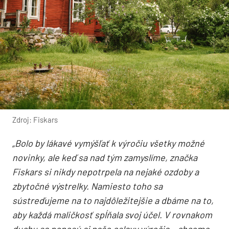
Zdroj: Fiskars
„Bolo by lákavé vymýšľať k výročiu všetky možné
novinky, ale keď sa nad tým zamyslíme, značka
Fiskars si nikdy nepotrpela na nejaké ozdoby a
zbytočné výstrelky. Namiesto toho sa
sústreďujeme na to najdôležitejšie a dbáme na to,
aby každá maličkosť spĺňala svoj účel. V rovnakom
duchu sa ponesú aj naše oslavy výročia – chceme