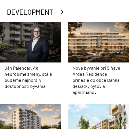
DEVELOPMENT
Ján Palenčár: Ak
Nové bývanie pri Sĺňave.
neurobíme zmeny, stále
Ardea Residence
budeme najhorší v
prinesie do obce Banka
dostupnosti bývania
desiatky bytov a
apartmánov