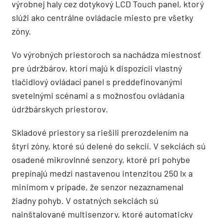
výrobnej haly cez dotykový LCD Touch panel, ktorý
slúži ako centrálne ovládacie miesto pre všetky
zóny.
Vo výrobných priestoroch sa nachádza miestnosť
pre údržbárov, ktorí majú k dispozícii vlastný
tlačidlový ovládací panel s preddefinovanými
svetelnými scénami a s možnosťou ovládania
údržbárskych priestorov.
Skladové priestory sa riešili prerozdelením na
štyri zóny, ktoré sú delené do sekcií. V sekciách sú
osadené mikrovlnné senzory, ktoré pri pohybe
prepínajú medzi nastavenou intenzitou 250 lx a
minimom v prípade, že senzor nezaznamenal
žiadny pohyb. V ostatných sekciách sú
nainštalované multisenzory, ktoré automaticky