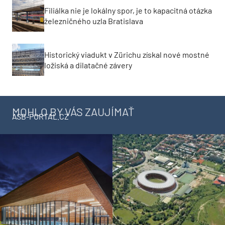
Filiálka nie je lokálny spor, je to kapacitná otázka
železničného uzla Bratislava
Historický viadukt v Zürichu získal nové mostné
ložiská a dilatačné závery
MOHLO BY VÁS ZAUJÍMAŤ
ASB-PORTAL.CZ