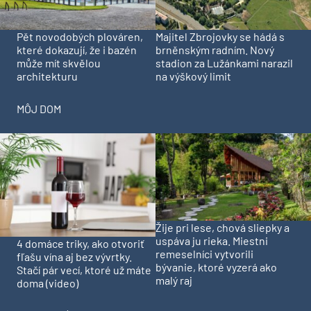
Pět novodobých plováren,
Majitel Zbrojovky se hádá s
které dokazují, že i bazén
brněnským radním. Nový
může mít skvělou
stadion za Lužánkami narazil
architekturu
na výškový limit
MÔJ DOM
Žije pri lese, chová sliepky a
uspáva ju rieka. Miestni
4 domáce triky, ako otvoriť
remeselníci vytvorili
fľašu vína aj bez vývrtky.
bývanie, ktoré vyzerá ako
Stačí pár vecí, ktoré už máte
malý raj
doma (video)