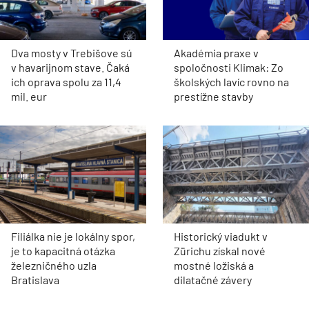
Dva mosty v Trebišove sú
Akadémia praxe v
v havarijnom stave. Čaká
spoločnosti Klimak: Zo
ich oprava spolu za 11,4
školských lavíc rovno na
mil. eur
prestížne stavby
Filiálka nie je lokálny spor,
Historický viadukt v
je to kapacitná otázka
Zürichu získal nové
železničného uzla
mostné ložiská a
Bratislava
dilatačné závery