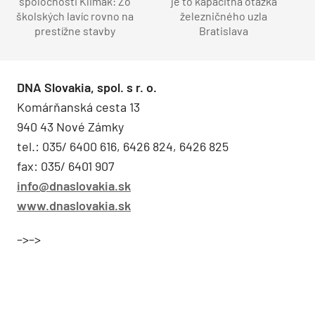
spoločnosti Klimak: Zo
je to kapacitná otázka
školských lavíc rovno na
železničného uzla
prestížne stavby
Bratislava
DNA Slovakia, spol. s r. o.
Komárňanská cesta 13
940 43 Nové Zámky
tel.: 035/ 6400 616, 6426 824, 6426 825
fax: 035/ 6401 907
info@dnaslovakia.sk
www.dnaslovakia.sk
–>–>