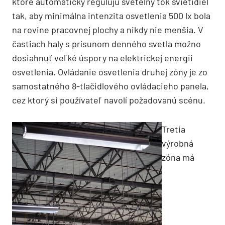
ktoré automaticky regulujú svetelný tok svietidiel
tak, aby minimálna intenzita osvetlenia 500 lx bola
na rovine pracovnej plochy a nikdy nie menšia. V
častiach haly s prísunom denného svetla možno
dosiahnuť veľké úspory na elektrickej energii
osvetlenia. Ovládanie osvetlenia druhej zóny je zo
samostatného 8-tlačidlového ovládacieho panela,
cez ktorý si používateľ navolí požadovanú scénu.
Tretia
výrobná
zóna má