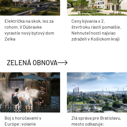
Električka na skok, les za
Ceny bývania v 2.
rohom. V Dúbravke
štvrťroku rástli pomalšie.
vyrastie nový bytový dom
Nehnuteľnosti najviac
Zelka
zdraželi v Košickom kraji
ZELENÁ OBNOVA
Boj s horúčavami v
Zlá správa pre Bratislavu,
Európe: volanie
mesto odkazuje: