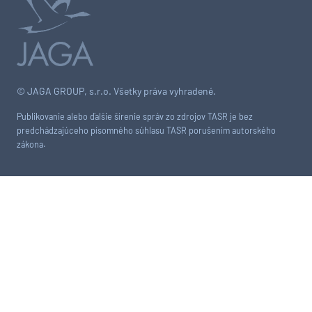
© JAGA GROUP, s.r.o. Všetky práva vyhradené.
Publikovanie alebo ďalšie šírenie správ zo zdrojov TASR je bez
predchádzajúceho písomného súhlasu TASR porušením autorského
zákona.