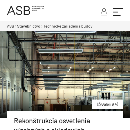
ASB
Stavebníctvo
Technické zariadenia budov
Galéria
(4)
Rekonštrukcia osvetlenia