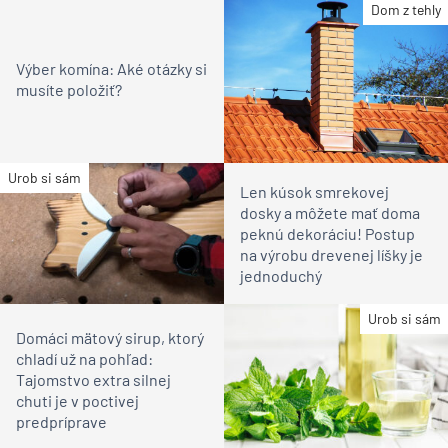
Dom z tehly
Výber komína: Aké otázky si
musíte položiť?
Urob si sám
Len kúsok smrekovej
dosky a môžete mať doma
peknú dekoráciu! Postup
na výrobu drevenej líšky je
jednoduchý
Urob si sám
Domáci mätový sirup, ktorý
chladí už na pohľad:
Tajomstvo extra silnej
chuti je v poctivej
predpríprave