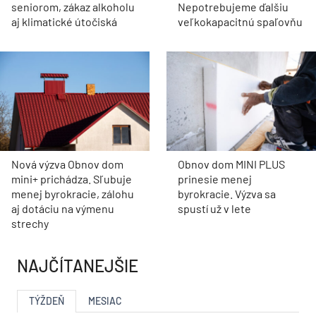
seniorom, zákaz alkoholu
Nepotrebujeme ďalšiu
aj klimatické útočiská
veľkokapacitnú spaľovňu
Nová výzva Obnov dom
Obnov dom MINI PLUS
mini+ prichádza. Sľubuje
prinesie menej
menej byrokracie, zálohu
byrokracie. Výzva sa
aj dotáciu na výmenu
spustí už v lete
strechy
NAJČÍTANEJŠIE
TÝŽDEŇ
MESIAC