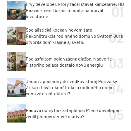
Prvý developer, ktorý začal stavať kancelárie: HB
Reavis zmenil biznis model a nahneval
investorov
Socialistická kocka v novom šate.
Rekonštrukcia rodinného domu vo Svätom Jure
otvorila dom krajine aj svetlu
Pod asfaltom bola vzácna dlažba. Nádvorie
Pistoriho paláca dostalo novú energiu
Jeden z posledných svedkov starej Petržalky.
Získa citlivá rekonštrukcia rodinného domu
cenu za architektúru?
Radové domy bez zateplenia: Prečo developer
zvolil jednovrstvové murivo?