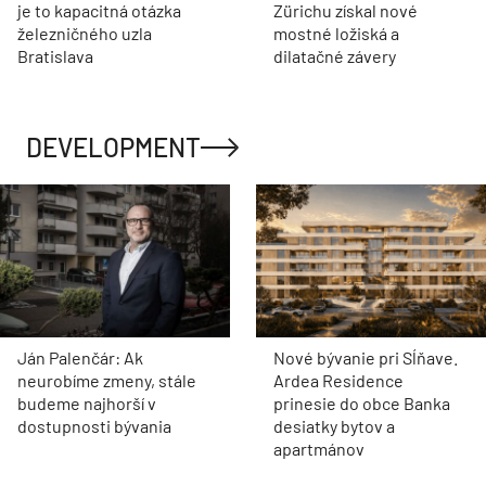
je to kapacitná otázka
Zürichu získal nové
železničného uzla
mostné ložiská a
Bratislava
dilatačné závery
DEVELOPMENT
Ján Palenčár: Ak
Nové bývanie pri Sĺňave.
neurobíme zmeny, stále
Ardea Residence
budeme najhorší v
prinesie do obce Banka
dostupnosti bývania
desiatky bytov a
apartmánov