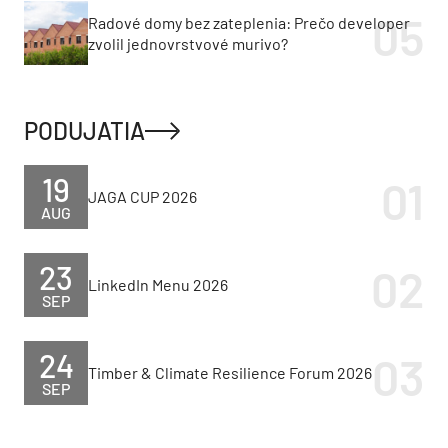
Radové domy bez zateplenia: Prečo developer
zvolil jednovrstvové murivo?
PODUJATIA
19
JAGA CUP 2026
AUG
23
LinkedIn Menu 2026
SEP
24
Timber & Climate Resilience Forum 2026
SEP