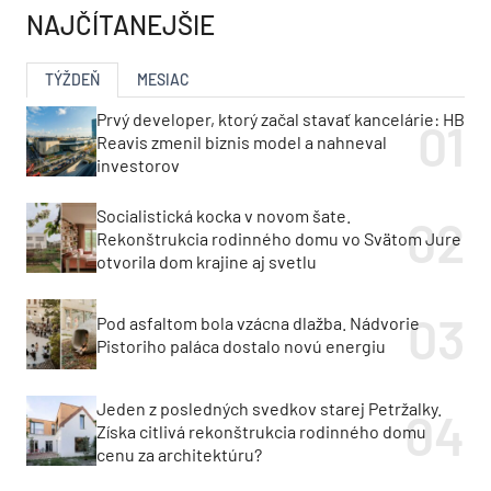
NAJČÍTANEJŠIE
TÝŽDEŇ
MESIAC
Prvý developer, ktorý začal stavať kancelárie: HB
Reavis zmenil biznis model a nahneval
investorov
Socialistická kocka v novom šate.
Rekonštrukcia rodinného domu vo Svätom Jure
otvorila dom krajine aj svetlu
Pod asfaltom bola vzácna dlažba. Nádvorie
Pistoriho paláca dostalo novú energiu
Jeden z posledných svedkov starej Petržalky.
Získa citlivá rekonštrukcia rodinného domu
cenu za architektúru?