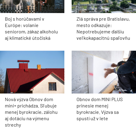
Boj s horúčavami v
Zlá správa pre Bratislavu,
Európe: volanie
mesto odkazuje:
seniorom, zákaz alkoholu
Nepotrebujeme ďalšiu
aj klimatické útočiská
veľkokapacitnú spaľovňu
Nová výzva Obnov dom
Obnov dom MINI PLUS
mini+ prichádza. Sľubuje
prinesie menej
menej byrokracie, zálohu
byrokracie. Výzva sa
aj dotáciu na výmenu
spustí už v lete
strechy