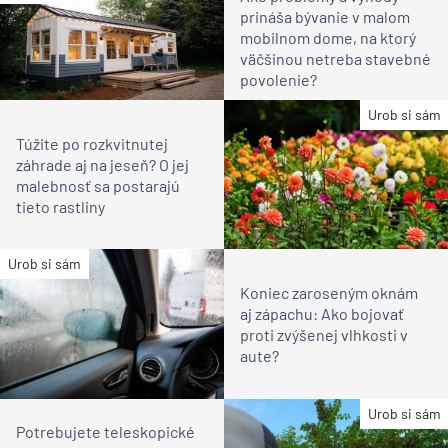
prináša bývanie v malom
mobilnom dome, na ktorý
väčšinou netreba stavebné
povolenie?
Urob si sám
Túžite po rozkvitnutej
záhrade aj na jeseň? O jej
malebnosť sa postarajú
tieto rastliny
Urob si sám
Koniec zaroseným oknám
aj zápachu: Ako bojovať
proti zvýšenej vlhkosti v
aute?
Urob si sám
Potrebujete teleskopické