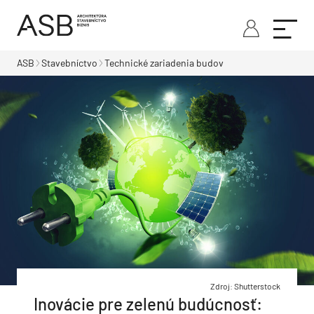
ASB
Stavebníctvo
Technické zariadenia budov
Zdroj: Shutterstock
Inovácie pre zelenú budúcnosť: