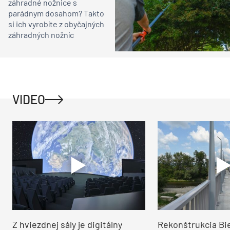
záhradné nožnice s
parádnym dosahom? Takto
si ich vyrobíte z obyčajných
záhradných nožníc
VIDEO
Z hviezdnej sály je digitálny
Rekonštrukcia Bi