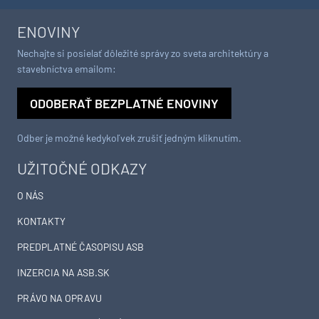
ENOVINY
Nechajte si posielať dôležité správy zo sveta architektúry a
stavebníctva emailom:
ODOBERAŤ BEZPLATNÉ ENOVINY
Odber je možné kedykoľvek zrušiť jedným kliknutím.
UŽITOČNÉ ODKAZY
O NÁS
KONTAKTY
PREDPLATNÉ ČASOPISU ASB
INZERCIA NA ASB.SK
PRÁVO NA OPRAVU