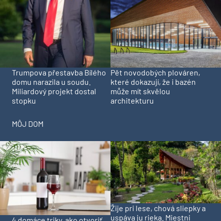
Trumpova přestavba Bílého
Pět novodobých plováren,
domu narazila u soudu.
které dokazují, že i bazén
Miliardový projekt dostal
může mít skvělou
stopku
architekturu
MÔJ DOM
Žije pri lese, chová sliepky a
uspáva ju rieka. Miestni
4 domáce triky, ako otvoriť