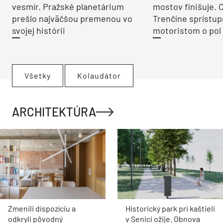
vesmír. Pražské planetárium
mostov finišuje. 
prešlo najväčšou premenou vo
Trenčíne sprístup
svojej histórii
motoristom o pol 
Všetky
Kolaudátor
ARCHITEKTÚRA
Zmenili dispozíciu a
Historický park pri kaštieli
odkryli pôvodný
v Senici ožije. Obnova