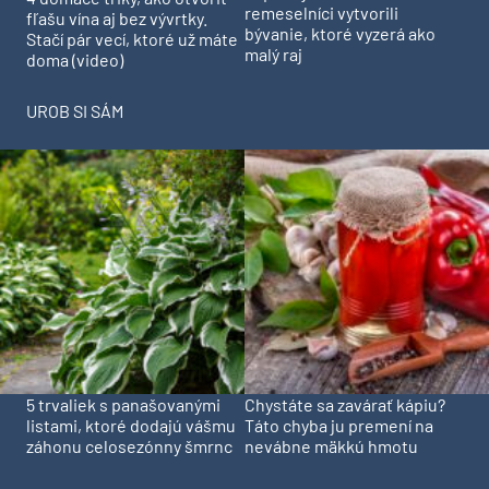
remeselníci vytvorili
fľašu vína aj bez vývrtky.
bývanie, ktoré vyzerá ako
Stačí pár vecí, ktoré už máte
malý raj
doma (video)
UROB SI SÁM
5 trvaliek s panašovanými
Chystáte sa zavárať kápiu?
listami, ktoré dodajú vášmu
Táto chyba ju premení na
záhonu celosezónny šmrnc
nevábne mäkkú hmotu