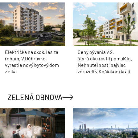
Električka na skok, les za
Ceny bývania v 2.
rohom. V Dúbravke
štvrťroku rástli pomalšie.
vyrastie nový bytový dom
Nehnuteľnosti najviac
Zelka
zdraželi v Košickom kraji
ZELENÁ OBNOVA