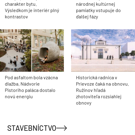
charakter bytu.
národnej kultúrnej
Výsledkom je interiér plný
pamiatky vstupuje do
kontrastov
ďalšej fázy
Pod asfaltom bola vzácna
Historická radnica v
dlažba. Nádvorie
Prievoze čaká na obnovu.
Pistoriho paláca dostalo
Ružinov hľadá
novú energiu
zhotoviteľa rozsiahlej
obnovy
STAVEBNÍCTVO