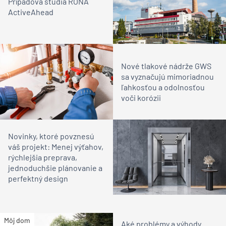
Prípadová štúdia RONA
ActiveAhead
Nové tlakové nádrže GWS
sa vyznačujú mimoriadnou
ľahkosťou a odolnosťou
voči korózii
Novinky, ktoré povznesú
váš projekt: Menej výťahov,
rýchlejšia preprava,
jednoduchšie plánovanie a
perfektný design
Môj dom
Aké problémy a výhody