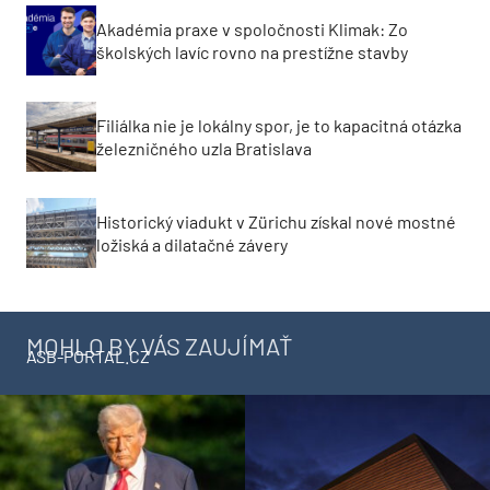
Akadémia praxe v spoločnosti Klimak: Zo
školských lavíc rovno na prestížne stavby
Filiálka nie je lokálny spor, je to kapacitná otázka
železničného uzla Bratislava
Historický viadukt v Zürichu získal nové mostné
ložiská a dilatačné závery
MOHLO BY VÁS ZAUJÍMAŤ
ASB-PORTAL.CZ