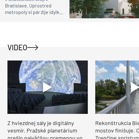
Bratislave. Uprostred
metropoly si pár žije idylku
ako na vidieku
VIDEO
Z hviezdnej sály je digitálny
Rekonštrukcia Bi
vesmír. Pražské planetárium
mostov finišuje. 
prešlo najväčšou premenou vo
Trenčíne sprístup