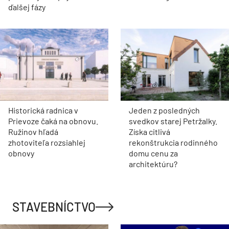
ďalšej fázy
Historická radnica v
Jeden z posledných
Prievoze čaká na obnovu.
svedkov starej Petržalky.
Ružinov hľadá
Získa citlivá
zhotoviteľa rozsiahlej
rekonštrukcia rodinného
obnovy
domu cenu za
architektúru?
STAVEBNÍCTVO