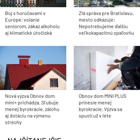
Boj s horúčavami v
Zlá správa pre Bratislavu,
Európe: volanie
mesto odkazuje:
seniorom, zákaz alkoholu
Nepotrebujeme ďalšiu
aj klimatické útočiská
veľkokapacitnú spaľovňu
Nová výzva Obnov dom
Obnov dom MINI PLUS
mini+ prichádza. Sľubuje
prinesie menej
menej byrokracie, zálohu
byrokracie. Výzva sa
aj dotáciu na výmenu
spustí už v lete
strechy