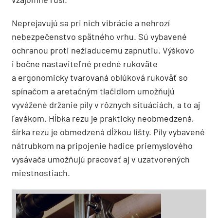
Neprejavujú sa pri nich vibrácie a nehrozí
nebezpečenstvo spätného vrhu. Sú vybavené
ochranou proti nežiaducemu zapnutiu. Výškovo
i bočne nastaviteľné predné rukoväte
a ergonomicky tvarovaná oblúková rukoväť so
spínačom a aretačným tlačidlom umožňujú
vyvážené držanie píly v rôznych situáciách, a to aj
ľavákom. Hĺbka rezu je prakticky neobmedzená,
šírka rezu je obmedzená dĺžkou lišty. Píly vybavené
nátrubkom na pripojenie hadice priemyslového
vysávača umožňujú pracovať aj v uzatvorených
miestnostiach.