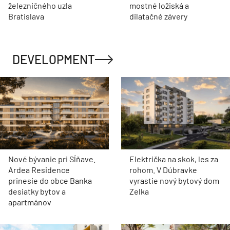
železničného uzla
mostné ložiská a
Bratislava
dilatačné závery
DEVELOPMENT
Nové bývanie pri Sĺňave.
Električka na skok, les za
Ardea Residence
rohom. V Dúbravke
prinesie do obce Banka
vyrastie nový bytový dom
desiatky bytov a
Zelka
apartmánov