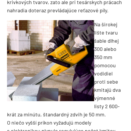
krivkových tvarov, zato ale pri tesárskych prácach
nahradia doteraz prevládajúce reťazové píly.
Na širokej
lište tvaru
šable dlhej
300 alebo
350 mm
pomocou
vodidiel
proti sebe
kmitajú dva
výmenné
listy 2 600-
krát za minútu, štandardný zdvih je 50 mm.
O niečo vyšší príkon vyžadujú modely
s elektronikou plynulo regulujúce počet kmitov.