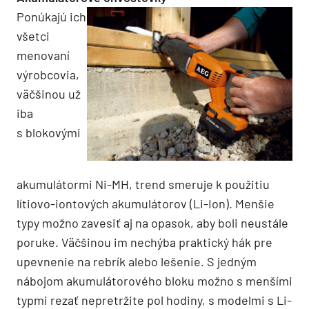
Ponúkajú ich
všetci
menovaní
výrobcovia,
väčšinou už
iba
s blokovými
akumulátormi Ni-MH, trend smeruje k použitiu
lítiovo-iontových akumulátorov (Li-Ion). Menšie
typy možno zavesiť aj na opasok, aby boli neustále
poruke. Väčšinou im nechýba praktický hák pre
upevnenie na rebrík alebo lešenie. S jedným
nábojom akumulátorového bloku možno s menšími
typmi rezať nepretržite pol hodiny, s modelmi s Li-