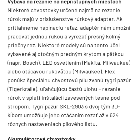
Výbava na rezanie na neprístupných miestach
Niektoré chvostovky určené najmä na rezanie
rúrok majú v príslušenstve rúrkový adaptér. Ak
pritiahneme napínaciu reťaz, adaptér nám umožní
pracovať jednou rukou a vyrezať presný kolmý
priečny rez. Niektoré modely sú na tento účel
vybavené aj otočným predným krytom a pätkou
(napr. Bosch), LED osvetlením (Makita, Milwaukee)
alebo otáčavou rukoväťou (Milwaukee). Flex
ponúka špeciálnu chvostovú pílu zvanú tygrí pazúr
(Tigerkralle), uľahčujúcu častú úlohu – rezanie
rúrok v spleti inštalácií zavesených tesne pod
stropom. Tygrí pazúr SKL-2903 s dvojitým 3D-
kĺbom umožňuje jeho otáčaním rezať až v 624
rôznych nastaveniach pílového listu.
Akumulátorové chvostovky