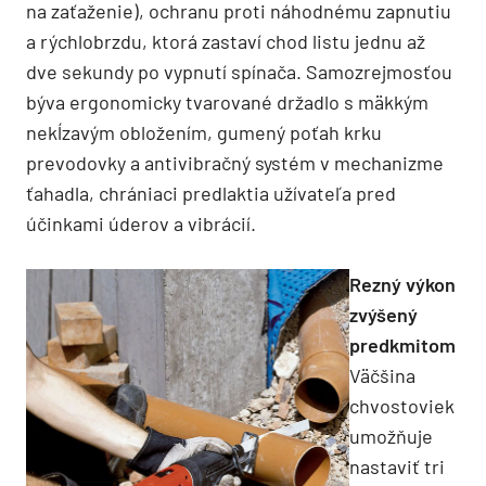
na zaťaženie), ochranu proti náhodnému zapnutiu
a rýchlobrzdu, ktorá zastaví chod listu jednu až
dve sekundy po vypnutí spínača. Samozrejmosťou
býva ergonomicky tvarované držadlo s mäkkým
nekĺzavým obložením, gumený poťah krku
prevodovky a antivibračný systém v mechanizme
ťahadla, chrániaci predlaktia užívateľa pred
účinkami úderov a vibrácií.
Rezný výkon
zvýšený
predkmitom
Väčšina
chvostoviek
umožňuje
nastaviť tri