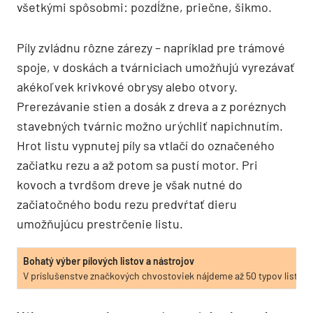
všetkými spôsobmi: pozdĺžne, priečne, šikmo.
Píly zvládnu rôzne zárezy – napríklad pre trámové
spoje, v doskách a tvárniciach umožňujú vyrezávať
akékoľvek krivkové obrysy alebo otvory.
Prerezávanie stien a dosák z dreva a z poréznych
stavebných tvárnic možno urýchliť napichnutím.
Hrot listu vypnutej píly sa vtlačí do označeného
začiatku rezu a až potom sa pustí motor. Pri
kovoch a tvrdšom dreve je však nutné do
začiatočného bodu rezu predvŕtať dieru
umožňujúcu prestrčenie listu.
Bohatý výber pílových listov a nástrojov
V príslušenstve značkových chvostoviek nájdeme až 50 typov listov s 