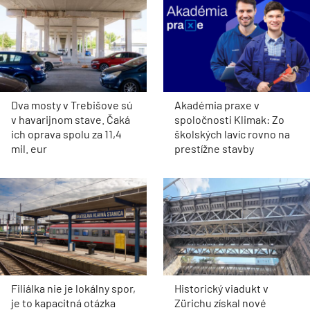
Dva mosty v Trebišove sú
Akadémia praxe v
v havarijnom stave. Čaká
spoločnosti Klimak: Zo
ich oprava spolu za 11,4
školských lavíc rovno na
mil. eur
prestížne stavby
Filiálka nie je lokálny spor,
Historický viadukt v
je to kapacitná otázka
Zürichu získal nové