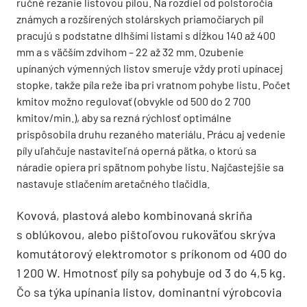
ručné rezanie listovou pílou. Na rozdiel od polstoročia
známych a rozšírených stolárskych priamočiarych píl
pracujú s podstatne dlhšími listami s dĺžkou 140 až 400
mm a s väčším zdvihom – 22 až 32 mm. Ozubenie
upínaných výmenných listov smeruje vždy proti upínacej
stopke, takže píla reže iba pri vratnom pohybe listu. Počet
kmitov možno regulovať (obvykle od 500 do 2 700
kmitov/min.), aby sa rezná rýchlosť optimálne
prispôsobila druhu rezaného materiálu. Prácu aj vedenie
píly uľahčuje nastaviteľná operná pätka, o ktorú sa
náradie opiera pri spätnom pohybe listu. Najčastejšie sa
nastavuje stlačením aretačného tlačidla.
Kovová, plastová alebo kombinovaná skriňa
s oblúkovou, alebo pištoľovou rukoväťou skrýva
komutátorový elektromotor s príkonom od 400 do
1 200 W. Hmotnosť píly sa pohybuje od 3 do 4,5 kg.
Čo sa týka upínania listov, dominantní výrobcovia