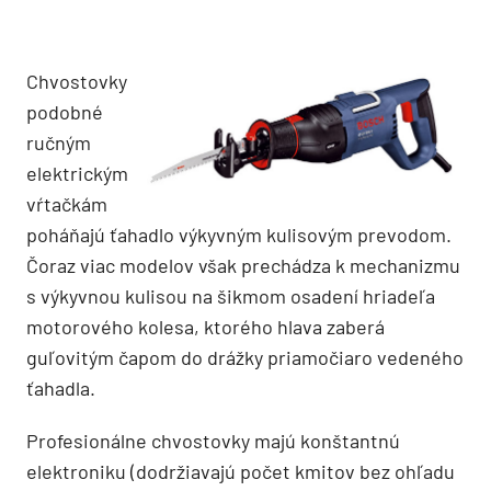
Chvostovky
podobné
ručným
elektrickým
vŕtačkám
poháňajú ťahadlo výkyvným kulisovým prevodom.
Čoraz viac modelov však prechádza k mechanizmu
s výkyvnou kulisou na šikmom osadení hriadeľa
motorového kolesa, ktorého hlava zaberá
guľovitým čapom do drážky priamočiaro vedeného
ťahadla.
Profesionálne chvostovky majú konštantnú
elektroniku (dodržiavajú počet kmitov bez ohľadu