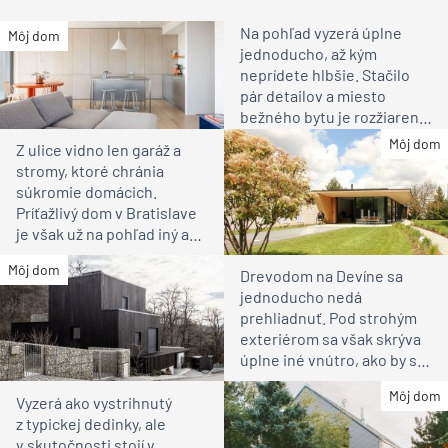
Na pohľad vyzerá úplne
Môj dom
jednoducho, až kým
neprídete hlbšie. Stačilo
pár detailov a miesto
bežného bytu je rozžiarené
bývanie pre rodinu
Môj dom
Z ulice vidno len garáž a
stromy, ktoré chránia
súkromie domácich.
Príťažlivý dom v Bratislave
je však už na pohľad iný ako
susedia
Môj dom
Drevodom na Devíne sa
jednoducho nedá
prehliadnuť. Pod strohým
exteriérom sa však skrýva
úplne iné vnútro, ako by ste
čakali
Môj dom
Vyzerá ako vystrihnutý
z typickej dedinky, ale
v skutočnosti stojí v