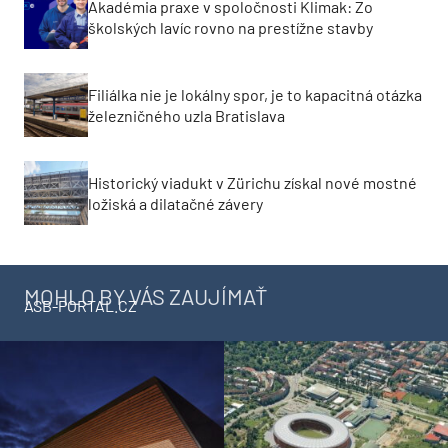
Akadémia praxe v spoločnosti Klimak: Zo
školských lavíc rovno na prestížne stavby
Filiálka nie je lokálny spor, je to kapacitná otázka
železničného uzla Bratislava
Historický viadukt v Zürichu získal nové mostné
ložiská a dilatačné závery
MOHLO BY VÁS ZAUJÍMAŤ
ASB-PORTAL.CZ