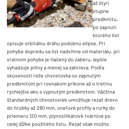
až štyri
stupne
predkmitu,
po zapnutí
ktorého list
opisuje orbitálnu dráhu podobnú elipse. Pri
pohybe dopredu sa list nadvihne od materiálu, pri
vratnom pohybe je tlačený do záberu, lepšie
vyhadzuje piliny a menej sa zahrieva. Podľa
skúsenosti reže chvostovka so zapnutým
predkmitom pri rovnakom príkone až o tretinu
rýchlejšie ako s vypnutým predkmitom. Väčšina
štandardných chvostoviek umožňuje rezať drevo
do hrúbky až 280 mm, oceľové profily a rúrky do
priemeru 120 mm, plynosilikátové tvárnice po
celej dĺžke použitého listu. Rezať však možno