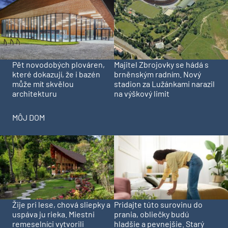
Pět novodobých plováren,
Majitel Zbrojovky se hádá s
které dokazují, že i bazén
brněnským radním. Nový
může mít skvělou
stadion za Lužánkami narazil
architekturu
na výškový limit
MÔJ DOM
Pridajte túto surovinu do
Žije pri lese, chová sliepky a
prania, obliečky budú
uspáva ju rieka. Miestni
hladšie a pevnejšie. Starý
remeselníci vytvorili