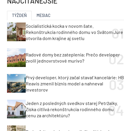
NAJČÍTANEJŠIE
TÝŽDEŇ
MESIAC
Socialistická kocka v novom šate.
Rekonštrukcia rodinného domu vo Svätom Jure
otvorila dom krajine aj svetlu
Radové domy bez zateplenia: Prečo developer
zvolil jednovrstvové murivo?
Prvý developer, ktorý začal stavať kancelárie: HB
Reavis zmenil biznis model a nahneval
investorov
Jeden z posledných svedkov starej Petržalky.
Získa citlivá rekonštrukcia rodinného domu
cenu za architektúru?