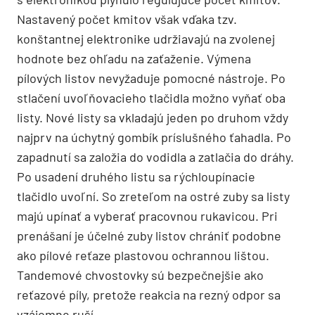
Nastavený počet kmitov však vďaka tzv.
konštantnej elektronike udržiavajú na zvolenej
hodnote bez ohľadu na zaťaženie. Výmena
pílových listov nevyžaduje pomocné nástroje. Po
stlačení uvoľňovacieho tlačidla možno vyňať oba
listy. Nové listy sa vkladajú jeden po druhom vždy
najprv na úchytný gombík príslušného ťahadla. Po
zapadnutí sa založia do vodidla a zatlačia do dráhy.
Po usadení druhého listu sa rýchloupínacie
tlačidlo uvoľní. So zreteľom na ostré zuby sa listy
majú upínať a vyberať pracovnou rukavicou. Pri
prenášaní je účelné zuby listov chrániť podobne
ako pílové reťaze plastovou ochrannou lištou.
Tandemové chvostovky sú bezpečnejšie ako
reťazové píly, pretože reakcia na rezný odpor sa
vzájomne ruší.