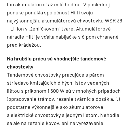
Ion akumulátormi až celú hodinu. V poslednej
ponuke ponúkla spoločnosť Hilti svoju
najvýkonnejšiu akumulátorovú chvostovku WSR 36
– Li-Ion v „žehličkovom“ tvare. Akumulátorové
náradie Hilti je vďaka nabíjačke s čipom chránené
pred krádežou.
Na hrubšiu prácu sú vhodnejšie tandemové
chvostovky
Tandemové chvostovky pracujúce s párom
striedavo kmitajúcich dlhých listov vedených
lištou s príkonom 1 600 W sú v mnohých prípadoch
(opracovanie trámov, rezanie tvárnic a dosák a. i.)
podstatne výkonnejšie ako akumulátorové
a elektrické chvostovky s jedným listom. Nehodia
sa ale na rezanie kovov, ani na vyrezávanie