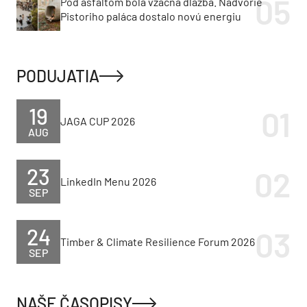
Pod asfaltom bola vzácna dlažba. Nádvorie
Pistoriho paláca dostalo novú energiu
PODUJATIA
19
JAGA CUP 2026
AUG
23
LinkedIn Menu 2026
SEP
24
Timber & Climate Resilience Forum 2026
SEP
NAŠE ČASOPISY