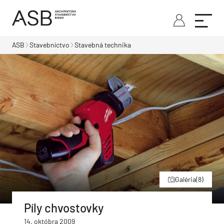
ASB
Stavebníctvo
Stavebná technika
Galéria
(8)
Píly chvostovky
14. októbra 2009