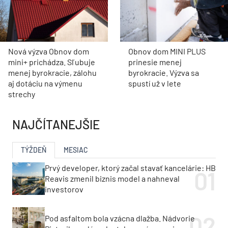
Nová výzva Obnov dom
Obnov dom MINI PLUS
mini+ prichádza. Sľubuje
prinesie menej
menej byrokracie, zálohu
byrokracie. Výzva sa
aj dotáciu na výmenu
spustí už v lete
strechy
NAJČÍTANEJŠIE
TÝŽDEŇ
MESIAC
Prvý developer, ktorý začal stavať kancelárie: HB
Reavis zmenil biznis model a nahneval
investorov
Pod asfaltom bola vzácna dlažba. Nádvorie