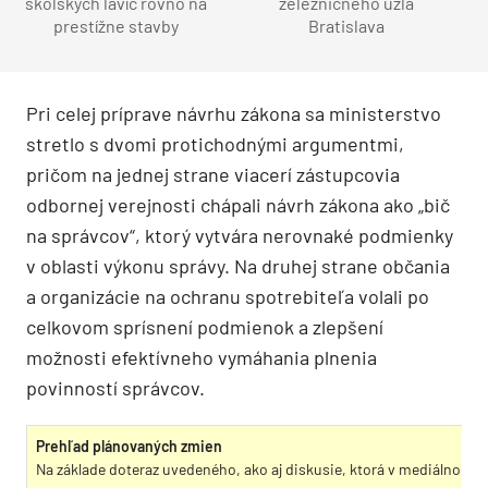
školských lavíc rovno na
železničného uzla
prestížne stavby
Bratislava
Pri celej príprave návrhu zákona sa ministerstvo
stretlo s dvomi protichodnými argumentmi,
pričom na jednej strane viacerí zástupcovia
odbornej verejnosti chápali návrh zákona ako „bič
na správcov“, ktorý vytvára nerovnaké podmienky
v oblasti výkonu správy. Na druhej strane občania
a organizácie na ochranu spotrebiteľa volali po
celkovom sprísnení podmienok a zlepšení
možnosti efektívneho vymáhania plnenia
povinností správcov.
Prehľad plánovaných zmien
Na základe doteraz uvedeného, ako aj diskusie, ktorá v mediálnom p