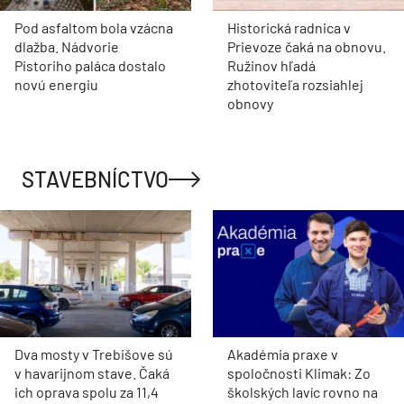
Pod asfaltom bola vzácna
Historická radnica v
dlažba. Nádvorie
Prievoze čaká na obnovu.
Pistoriho paláca dostalo
Ružinov hľadá
novú energiu
zhotoviteľa rozsiahlej
obnovy
STAVEBNÍCTVO
Dva mosty v Trebišove sú
Akadémia praxe v
v havarijnom stave. Čaká
spoločnosti Klimak: Zo
ich oprava spolu za 11,4
školských lavíc rovno na