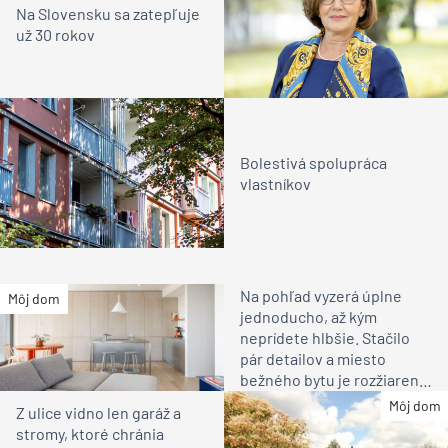
Na Slovensku sa zatepľuje
už 30 rokov
Bolestivá spolupráca
vlastníkov
Na pohľad vyzerá úplne
Môj dom
jednoducho, až kým
neprídete hlbšie. Stačilo
pár detailov a miesto
bežného bytu je rozžiarené
bývanie pre rodinu
Môj dom
Z ulice vidno len garáž a
stromy, ktoré chránia