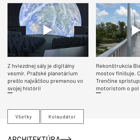
Z hviezdnej sály je digitálny
Rekonštrukcia Bi
vesmír. Pražské planetárium
mostov finišuje. 
prešlo najväčšou premenou vo
Trenčíne sprístup
svojej histórii
motoristom o pol 
Všetky
Kolaudátor
ARCHITEKTÚRA