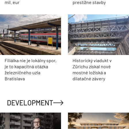
mil. eur
prestížne stavby
Filiálka nie je lokálny spor,
Historický viadukt v
je to kapacitná otázka
Zürichu získal nové
železničného uzla
mostné ložiská a
Bratislava
dilatačné závery
DEVELOPMENT