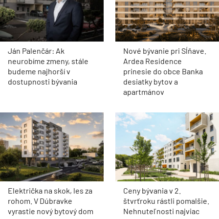
Ján Palenčár: Ak
Nové bývanie pri Sĺňave.
neurobíme zmeny, stále
Ardea Residence
budeme najhorší v
prinesie do obce Banka
dostupnosti bývania
desiatky bytov a
apartmánov
Električka na skok, les za
Ceny bývania v 2.
rohom. V Dúbravke
štvrťroku rástli pomalšie.
vyrastie nový bytový dom
Nehnuteľnosti najviac