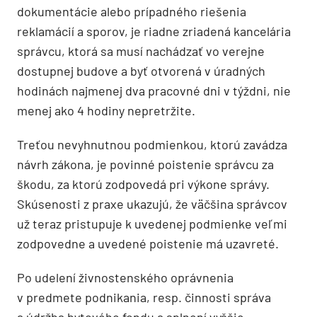
dokumentácie alebo prípadného riešenia
reklamácií a sporov, je riadne zriadená kancelária
správcu, ktorá sa musí nachádzať vo verejne
dostupnej budove a byť otvorená v úradných
hodinách najmenej dva pracovné dni v týždni, nie
menej ako 4 hodiny nepretržite.
Treťou nevyhnutnou podmienkou, ktorú zavádza
návrh zákona, je povinné poistenie správcu za
škodu, za ktorú zodpovedá pri výkone správy.
Skúsenosti z praxe ukazujú, že väčšina správcov
už teraz pristupuje k uvedenej podmienke veľmi
zodpovedne a uvedené poistenie má uzavreté.
Po udelení živnostenského oprávnenia
v predmete podnikania, resp. činnosti správa
a údržba bytového fondu a splnení vyššie