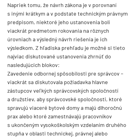
Napriek tomu, že návrh zákona je v porovnaní
s inými krátkym a v podstate technickým právnym
predpisom, niektoré jeho ustanovenia boli
viackrát predmetom rokovania na rôznych
úrovniach a výsledný návrh riešenia je ich
výsledkom. Z hľadiska prehľadu je možné si tieto
najviac diskutované ustanovenia zhrnúť do
nasledujúcich blokov:
Zavedenie odbornej spôsobilosti pre správcov –
viackrát sa diskutovala požiadavka hlavne
zástupcov veľkých správcovských spoločností
a družstiev, aby správcovské spoločnosti, ktoré
spravujú viaceré bytové domy a majú dlhoročnú
prax alebo ktoré zamestnávajú pracovníkov
s ukončeným vysokoškolským vzdelaním druhého
stupňa v oblasti technickej, právnej alebo