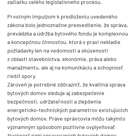
začiatku celého legislatívneho procesu.
Prvotným impulzom k predloženiu uvedeného
zákona bolo jednoznačne presvedčenie, že správa,
prevádzka a údržba bytového fondu je komplexnou
a koncepčnou činnosťou, ktorá v praxi nekladie
požiadavky len na vedomosti a skúsenosti
z oblasti stavebníctva, ekonómie, práva alebo
manažmentu, ale aj na komunikáciu a schopnosť
riešiť spory.
Zároveň je potrebné zdôrazniť, že kvalitná správa
bytových domov sleduje aj zabezpečenie
bezpečnosti, udržateľnosti a zlepšenia
energeticko-technických parametrov existujúcich
bytových domov. Práve správcovia môžu takýmto
významným spôsobom pozitívne ovplyvňovať
životnosť nimi spravovaných bytových domov.