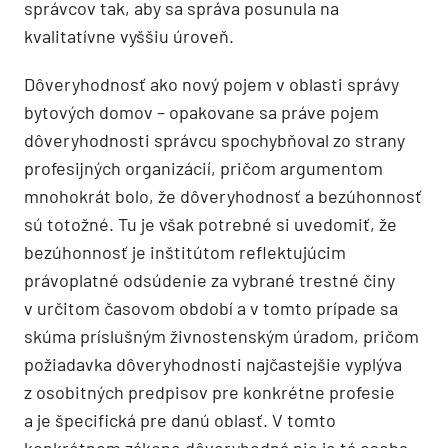
správcov tak, aby sa správa posunula na
kvalitatívne vyššiu úroveň.
Dôveryhodnosť ako nový pojem v oblasti správy
bytových domov – opakovane sa práve pojem
dôveryhodnosti správcu spochybňoval zo strany
profesijných organizácií, pričom argumentom
mnohokrát bolo, že dôveryhodnosť a bezúhonnosť
sú totožné. Tu je však potrebné si uvedomiť, že
bezúhonnosť je inštitútom reflektujúcim
právoplatné odsúdenie za vybrané trestné činy
v určitom časovom období a v tomto prípade sa
skúma príslušným živnostenským úradom, pričom
požiadavka dôveryhodnosti najčastejšie vyplýva
z osobitných predpisov pre konkrétne profesie
a je špecifická pre danú oblasť. V tomto
konkrétnom zákone dôveryhodná nie je tá osoba,