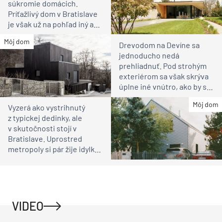
súkromie domácich.
Príťažlivý dom v Bratislave
je však už na pohľad iný ako
susedia
Môj dom
Drevodom na Devíne sa
jednoducho nedá
prehliadnuť. Pod strohým
exteriérom sa však skrýva
úplne iné vnútro, ako by ste
čakali
Môj dom
Vyzerá ako vystrihnutý
z typickej dedinky, ale
v skutočnosti stojí v
Bratislave. Uprostred
metropoly si pár žije idylku
ako na vidieku
VIDEO