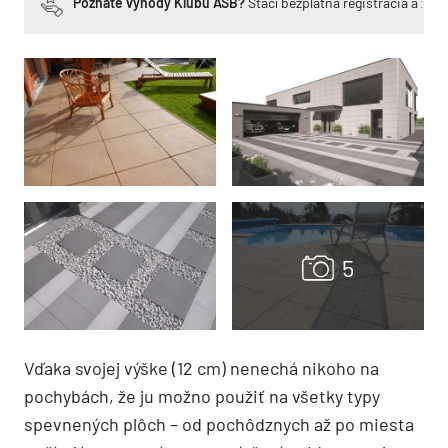
Poznáte výhody Klubu ASB?
Stačí bezplatná registrácia a zí
Vďaka svojej výške (12 cm) nenechá nikoho na
pochybách, že ju možno použiť na všetky typy
spevnených plôch – od pochôdznych až po miesta