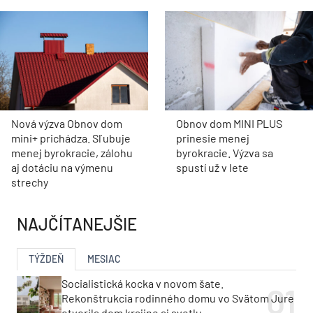
Nová výzva Obnov dom
Obnov dom MINI PLUS
mini+ prichádza. Sľubuje
prinesie menej
menej byrokracie, zálohu
byrokracie. Výzva sa
aj dotáciu na výmenu
spustí už v lete
strechy
NAJČÍTANEJŠIE
TÝŽDEŇ
MESIAC
Socialistická kocka v novom šate.
Rekonštrukcia rodinného domu vo Svätom Jure
otvorila dom krajine aj svetlu