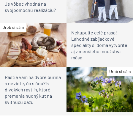
Je vôbec vhodná na
svojpomocnú realizáciu?
Urob si sám
Nekupujte celé prasa!
Lahodné zabíjačkové
špeciality si doma vytvoríte
aj z menšieho množstva
mäsa
Urob si sám
Rastie vám na dvore burina
a neviete, čo s ňou? 5
divokých rastlín, ktoré
premenia nudný kút na
kvitnúcu oázu