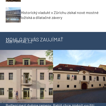
Historický viadukt v Zürichu získal nové mostné
ložiská a dilatačné závery
MOHLO BY VÁS ZAUJÍMAŤ
ASB-PORTAL.CZ
Bydlení mezi dvěma rameny
Babiš chce změnit využití