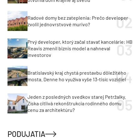
Radové domy bez zateplenia: Prečo developer
zvolil jednovrstvové murivo?
Prvý developer, ktorý začal stavať kancelárie: HB
Reavis zmenil biznis model a nahneval
investorov
Bratislavský kraj chystá prestavbu dôležitého
mosta. Denne ho využíva vyše 13-tisíc vozidiel
Jeden z posledných svedkov starej Petržalky.
Získa citlivá rekonštrukcia rodinného domu
cenu za architektúru?
PODUJATIA