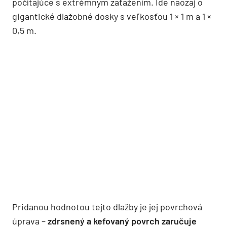
počítajúce s extrémnym zaťažením. Ide naozaj o
gigantické dlažobné dosky s veľkosťou 1 × 1 m a 1 ×
0,5 m.
Pridanou hodnotou tejto dlažby je jej povrchová
úprava –
zdrsnený a kefovaný povrch zaručuje