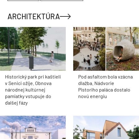
ARCHITEKTÚRA
Historický park pri kaštieli
Pod asfaltom bola vzácna
v Senici ožije. Obnova
dlažba. Nádvorie
národnej kultúrnej
Pistoriho paláca dostalo
pamiatky vstupuje do
novú energiu
ďalšej fázy