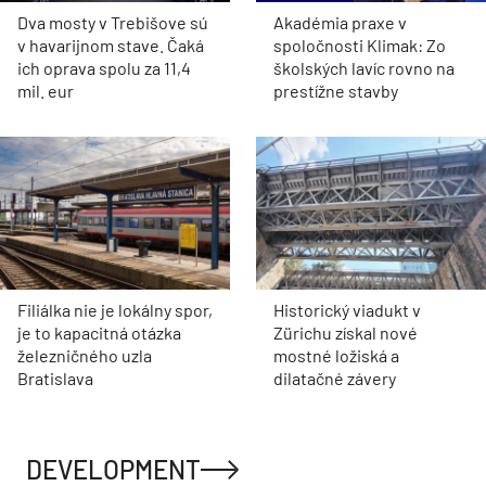
Dva mosty v Trebišove sú
Akadémia praxe v
v havarijnom stave. Čaká
spoločnosti Klimak: Zo
ich oprava spolu za 11,4
školských lavíc rovno na
mil. eur
prestížne stavby
Filiálka nie je lokálny spor,
Historický viadukt v
je to kapacitná otázka
Zürichu získal nové
železničného uzla
mostné ložiská a
Bratislava
dilatačné závery
DEVELOPMENT