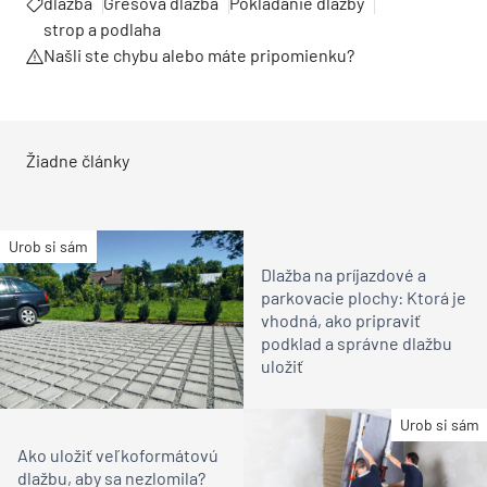
dlažba
Gresová dlažba
Pokladanie dlažby
strop a podlaha
Našli ste chybu alebo máte pripomienku?
Žiadne články
Urob si sám
Dlažba na príjazdové a
parkovacie plochy: Ktorá je
vhodná, ako pripraviť
podklad a správne dlažbu
uložiť
Urob si sám
Ako uložiť veľkoformátovú
dlažbu, aby sa nezlomila?