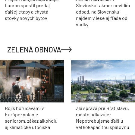
Lucron spustil predaj
Slovinsku takmer nevidím
ďalšej etapy a chystá
odpad, na Slovensku
stovky nových bytov
nájdem v lese aj fľaše od
vodky
ZELENÁ OBNOVA
Boj s horúčavami v
Zlá správa pre Bratislavu,
Európe: volanie
mesto odkazuje:
seniorom, zákaz alkoholu
Nepotrebujeme ďalšiu
aj klimatické útočiská
veľkokapacitnú spaľovňu