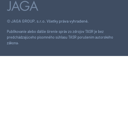
© JAGA GROUP, s.r.o. Všetky práva vyhradené.
Publikovanie alebo ďalšie šírenie správ zo zdrojov TASR je bez
predchádzajúceho písomného súhlasu TASR porušením autorského
zákona.