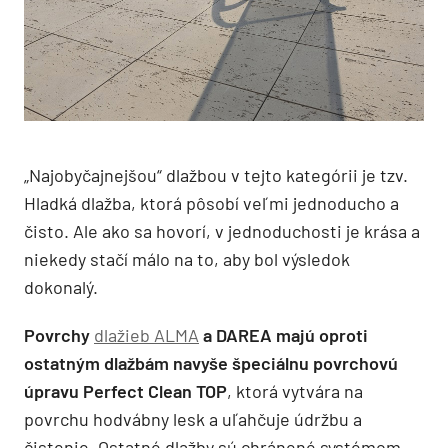
„Najobyčajnejšou“ dlažbou v tejto kategórii je tzv.
Hladká dlažba, ktorá pôsobí veľmi jednoducho a
čisto. Ale ako sa hovorí, v jednoduchosti je krása a
niekedy stačí málo na to, aby bol výsledok
dokonalý.
Povrchy
dlažieb ALMA
a DAREA majú oproti
ostatným dlažbám navyše špeciálnu povrchovú
úpravu Perfect Clean TOP
, ktorá vytvára na
povrchu hodvábny lesk a uľahčuje údržbu a
čistenie. Ostatné dlažby sú chránené systémom