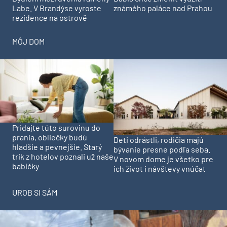
Labe. V Brandýse vyroste
známého paláce nad Prahou
rezidence na ostrově
MÔJ DOM
Pridajte túto surovinu do
prania, obliečky budú
Deti odrástli, rodičia majú
hladšie a pevnejšie. Starý
bývanie presne podľa seba.
trik z hotelov poznali už naše
V novom dome je všetko pre
babičky
ich život i návštevy vnúčat
UROB SI SÁM