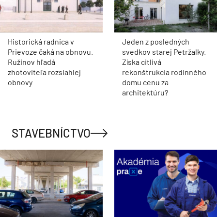
Historická radnica v
Jeden z posledných
Prievoze čaká na obnovu.
svedkov starej Petržalky.
Ružinov hľadá
Získa citlivá
zhotoviteľa rozsiahlej
rekonštrukcia rodinného
obnovy
domu cenu za
architektúru?
STAVEBNÍCTVO