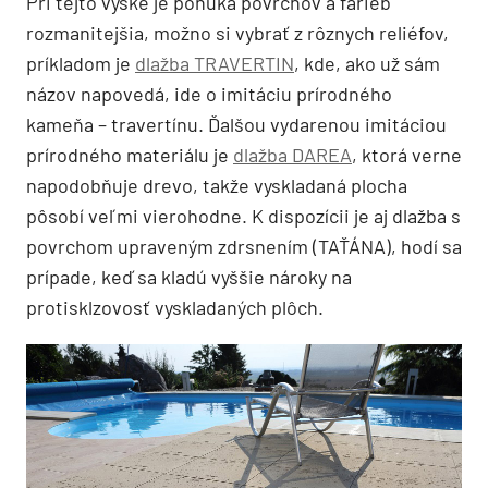
Pri tejto výške je ponuka povrchov a farieb
rozmanitejšia, možno si vybrať z rôznych reliéfov,
príkladom je
dlažba TRAVERTIN
, kde, ako už sám
názov napovedá, ide o imitáciu prírodného
kameňa – travertínu. Ďalšou vydarenou imitáciou
prírodného materiálu je
dlažba DAREA
, ktorá verne
napodobňuje drevo, takže vyskladaná plocha
pôsobí veľmi vierohodne. K dispozícii je aj dlažba s
povrchom upraveným zdrsnením (TAŤÁNA), hodí sa
prípade, keď sa kladú vyššie nároky na
protisklzovosť vyskladaných plôch.