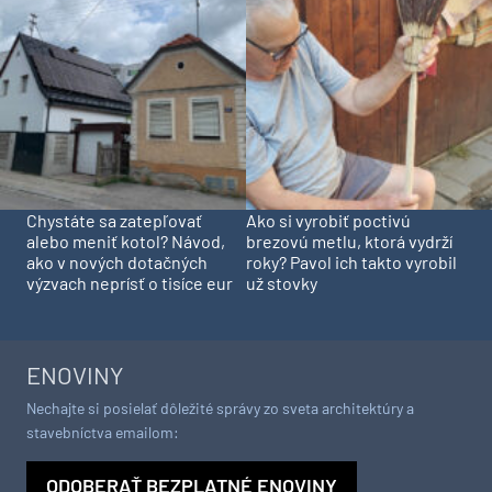
Chystáte sa zatepľovať
Ako si vyrobiť poctivú
alebo meniť kotol? Návod,
brezovú metlu, ktorá vydrží
ako v nových dotačných
roky? Pavol ich takto vyrobil
výzvach neprísť o tisíce eur
už stovky
ENOVINY
Nechajte si posielať dôležité správy zo sveta architektúry a
stavebníctva emailom:
ODOBERAŤ BEZPLATNÉ ENOVINY