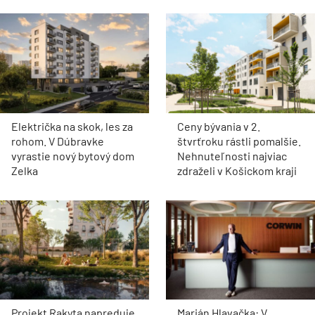
Električka na skok, les za
Ceny bývania v 2.
rohom. V Dúbravke
štvrťroku rástli pomalšie.
vyrastie nový bytový dom
Nehnuteľnosti najviac
Zelka
zdraželi v Košickom kraji
Projekt Rakyta napreduje.
Marián Hlavačka: V