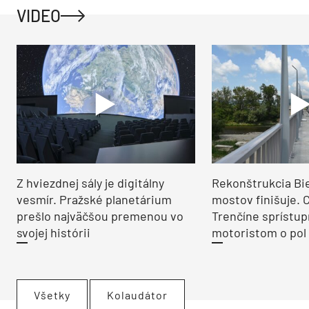
VIDEO
Z hviezdnej sály je digitálny
Rekonštrukcia Bi
vesmír. Pražské planetárium
mostov finišuje. 
prešlo najväčšou premenou vo
Trenčíne sprístup
svojej histórii
motoristom o pol 
Všetky
Kolaudátor