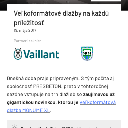
Veľkoformátové dlažby na každú
príležitosť
19. mája 2017
Partneri sekcie:
Dnešná doba praje pripraveným. S tým počíta aj
spoločnosť PRESBETON, preto v tohtoročnej
sezóne vstupuje na trh dlažieb so
zaujímavou až
gigantickou novinkou, ktorou je
veľkoformátová
dlažba MONUME XL
.