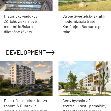
Historický viadukt v
Stroje Swietelsky skrátili
Zürichu získal nové
modernizáciu trate
mostné ložiská a
Karlštejn – Beroun o pol
dilatačné závery
roka
DEVELOPMENT
Električka na skok, les za
Ceny bývania v 2.
rohom. V Dúbravke
štvrťroku rástli pomalšie.
vyrastie nový bytový dom
Nehnuteľnosti najviac