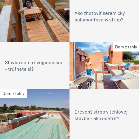
Ako zhotoviť keramický
polomontovaný strop?
Dom z tehly
Stavba domu svojpomocne
– trúfnete si?
Dom z tehly
Drevený strop v tehlovej
stavbe – ako ušetriť?