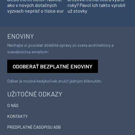
ako v nových dotačných
roky? Pavol ich takto vyrobil
výzvach neprísť o tisíce eur
už stovky
ENOVINY
Nechajte si posielať dôležité správy zo sveta architektúry a
stavebníctva emailom:
ODOBERAŤ BEZPLATNÉ ENOVINY
Odber je možné kedykoľvek zrušiť jedným kliknutím.
UŽITOČNÉ ODKAZY
O NÁS
KONTAKTY
PREDPLATNÉ ČASOPISU ASB