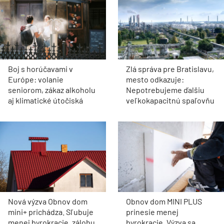
Boj s horúčavami v
Zlá správa pre Bratislavu,
Európe: volanie
mesto odkazuje:
seniorom, zákaz alkoholu
Nepotrebujeme ďalšiu
aj klimatické útočiská
veľkokapacitnú spaľovňu
Nová výzva Obnov dom
Obnov dom MINI PLUS
mini+ prichádza. Sľubuje
prinesie menej
menej byrokracie, zálohu
byrokracie. Výzva sa