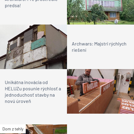
predsa!
Archwars: Majstri rýchlych
riešení
Unikátna inovácia od
HELUZu posunie rýchlosť a
jednoduchosť stavby na
novú úroveň
Dom z tehly