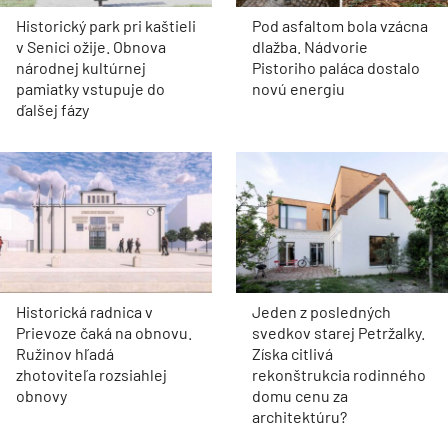
Historický park pri kaštieli
Pod asfaltom bola vzácna
v Senici ožije. Obnova
dlažba. Nádvorie
národnej kultúrnej
Pistoriho paláca dostalo
pamiatky vstupuje do
novú energiu
ďalšej fázy
Historická radnica v
Jeden z posledných
Prievoze čaká na obnovu.
svedkov starej Petržalky.
Ružinov hľadá
Získa citlivá
zhotoviteľa rozsiahlej
rekonštrukcia rodinného
obnovy
domu cenu za
architektúru?