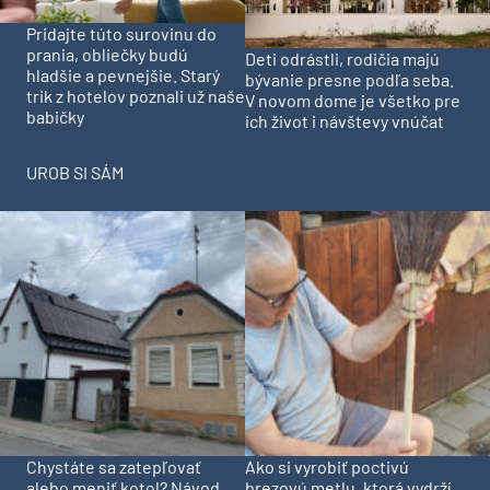
Pridajte túto surovinu do
prania, obliečky budú
Deti odrástli, rodičia majú
hladšie a pevnejšie. Starý
bývanie presne podľa seba.
trik z hotelov poznali už naše
V novom dome je všetko pre
babičky
ich život i návštevy vnúčat
UROB SI SÁM
Chystáte sa zatepľovať
Ako si vyrobiť poctivú
alebo meniť kotol? Návod,
brezovú metlu, ktorá vydrží