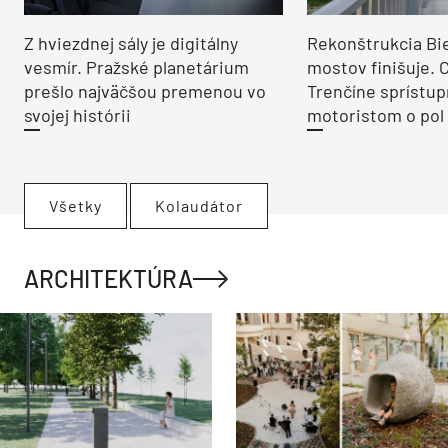
Z hviezdnej sály je digitálny
Rekonštrukcia Bi
vesmír. Pražské planetárium
mostov finišuje. 
prešlo najväčšou premenou vo
Trenčíne sprístup
svojej histórii
motoristom o pol 
Všetky
Kolaudátor
ARCHITEKTÚRA