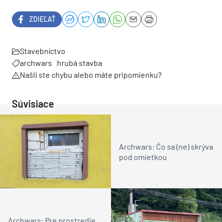
ZDIEĽAŤ
Stavebníctvo
archwars
hrubá stavba
Našli ste chybu alebo máte pripomienku?
Súvisiace
Archwars: Čo sa (ne) skrýva
pod omietkou
Archwars: Pre prostredie