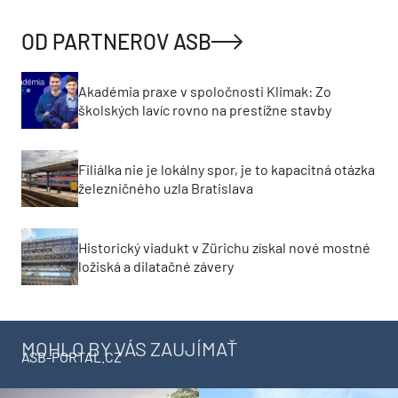
OD PARTNEROV ASB
Akadémia praxe v spoločnosti Klimak: Zo
školských lavíc rovno na prestížne stavby
Filiálka nie je lokálny spor, je to kapacitná otázka
železničného uzla Bratislava
Historický viadukt v Zürichu získal nové mostné
ložiská a dilatačné závery
MOHLO BY VÁS ZAUJÍMAŤ
ASB-PORTAL.CZ