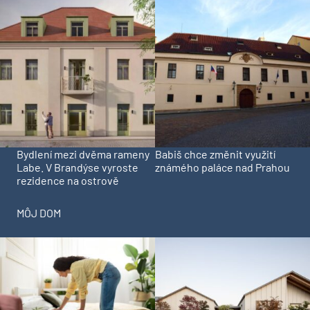
Bydlení mezi dvěma rameny
Babiš chce změnit využití
Labe. V Brandýse vyroste
známého paláce nad Prahou
rezidence na ostrově
MÔJ DOM