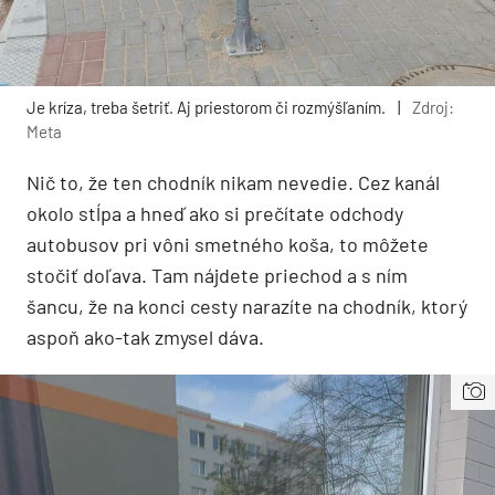
Je kríza, treba šetriť. Aj priestorom či rozmýšľaním.
|
Zdroj:
Meta
Nič to, že ten chodník nikam nevedie. Cez kanál
okolo stĺpa a hneď ako si prečítate odchody
autobusov pri vôni smetného koša, to môžete
stočiť doľava. Tam nájdete priechod a s ním
šancu, že na konci cesty narazíte na chodník, ktorý
aspoň ako-tak zmysel dáva.