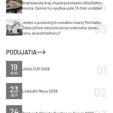
Bratislavský kraj chystá prestavbu dôležitého
mosta. Denne ho využíva vyše 13-tisíc vozidiel
Jeden z posledných svedkov starej Petržalky.
Získa citlivá rekonštrukcia rodinného domu
cenu za architektúru?
PODUJATIA
19
JAGA CUP 2026
AUG
23
LinkedIn Menu 2026
SEP
24