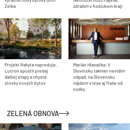
Zelka
zdraželi v Košickom kraji
Projekt Rakyta napreduje.
Marián Hlavačka: V
Lucron spustil predaj
Slovinsku takmer nevidím
ďalšej etapy a chystá
odpad, na Slovensku
stovky nových bytov
nájdem v lese aj fľaše od
vodky
ZELENÁ OBNOVA