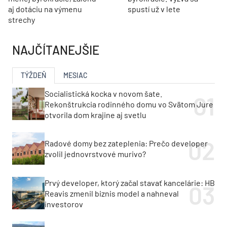
aj dotáciu na výmenu
spustí už v lete
strechy
NAJČÍTANEJŠIE
TÝŽDEŇ
MESIAC
Socialistická kocka v novom šate.
Rekonštrukcia rodinného domu vo Svätom Jure
otvorila dom krajine aj svetlu
Radové domy bez zateplenia: Prečo developer
zvolil jednovrstvové murivo?
Prvý developer, ktorý začal stavať kancelárie: HB
Reavis zmenil biznis model a nahneval
investorov