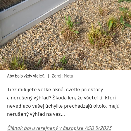
Aby bolo vždy vidieť.
|
Zdroj: Meta
Tiež milujete veľké okná, svetlé priestory
a nerušený výhľad? Škoda len, že všetci tí, ktorí
nevediaco vašej úchylke prechádzajú okolo, majú
nerušený výhľad na vás…
Článok bol uverejnený v časopise ASB 5/2023