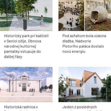
Historický park pri kaštieli
Pod asfaltom bola vzácna
v Senici ožije. Obnova
dlažba. Nádvorie
národnej kultúrnej
Pistoriho paláca dostalo
pamiatky vstupuje do
novú energiu
ďalšej fázy
Historická radnica v
Jeden z posledných