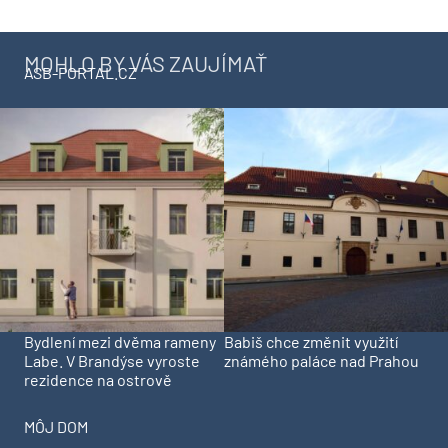
MOHLO BY VÁS ZAUJÍMAŤ
ASB-PORTAL.CZ
Bydlení mezi dvěma rameny
Babiš chce změnit využití
Labe. V Brandýse vyroste
známého paláce nad Prahou
rezidence na ostrově
MÔJ DOM