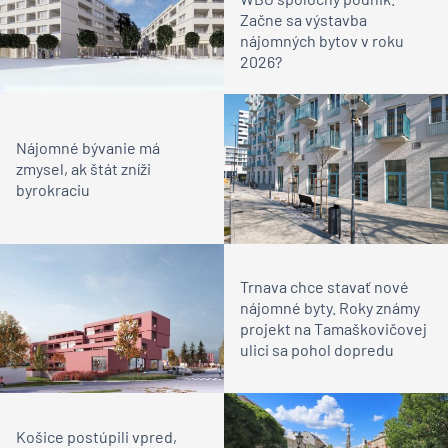
Začne sa výstavba
nájomných bytov v roku
2026?
Nájomné bývanie má
zmysel, ak štát zníži
byrokraciu
Trnava chce stavať nové
nájomné byty. Roky známy
projekt na Tamaškovičovej
ulici sa pohol dopredu
Košice postúpili vpred,