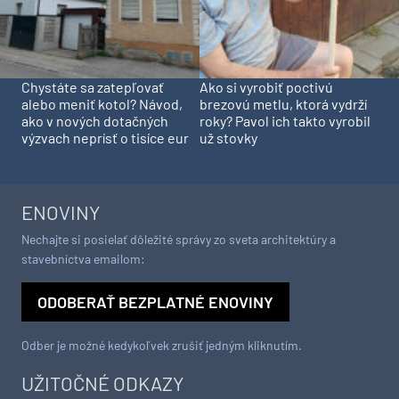
Chystáte sa zatepľovať
Ako si vyrobiť poctivú
alebo meniť kotol? Návod,
brezovú metlu, ktorá vydrží
ako v nových dotačných
roky? Pavol ich takto vyrobil
výzvach neprísť o tisíce eur
už stovky
ENOVINY
Nechajte si posielať dôležité správy zo sveta architektúry a
stavebníctva emailom:
ODOBERAŤ BEZPLATNÉ ENOVINY
Odber je možné kedykoľvek zrušiť jedným kliknutím.
UŽITOČNÉ ODKAZY