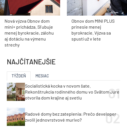
Nová výzva Obnov dom
Obnov dom MINI PLUS
mini+ prichádza. Sľubuje
prinesie menej
menej byrokracie, zálohu
byrokracie. Výzva sa
aj dotáciu na výmenu
spustí už v lete
strechy
NAJČÍTANEJŠIE
TÝŽDEŇ
MESIAC
Socialistická kocka v novom šate.
Rekonštrukcia rodinného domu vo Svätom Jure
otvorila dom krajine aj svetlu
Radové domy bez zateplenia: Prečo developer
zvolil jednovrstvové murivo?