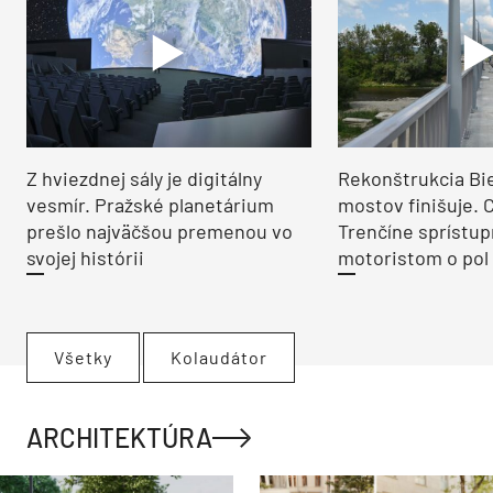
Z hviezdnej sály je digitálny
Rekonštrukcia Bi
vesmír. Pražské planetárium
mostov finišuje. 
prešlo najväčšou premenou vo
Trenčíne sprístup
svojej histórii
motoristom o pol 
Všetky
Kolaudátor
ARCHITEKTÚRA