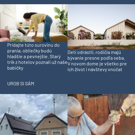
Pridajte túto surovinu do
prania, obliečky budú
Deti odrástli, rodičia majú
hladšie a pevnejšie. Starý
bývanie presne podľa seba.
trik z hotelov poznali už naše
V novom dome je všetko pre
babičky
ich život i návštevy vnúčat
UROB SI SÁM