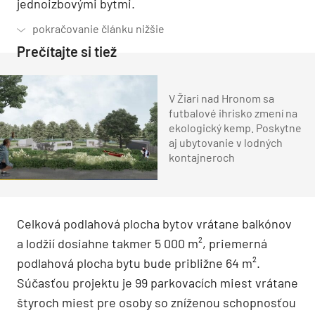
jednoizbovými bytmi.
Prečítajte si tiež
V Žiari nad Hronom sa
futbalové ihrisko zmení na
ekologický kemp. Poskytne
aj ubytovanie v lodných
kontajneroch
Celková podlahová plocha bytov vrátane balkónov
a lodžií dosiahne takmer 5 000 m², priemerná
podlahová plocha bytu bude približne 64 m².
Súčasťou projektu je 99 parkovacích miest vrátane
štyroch miest pre osoby so zníženou schopnosťou