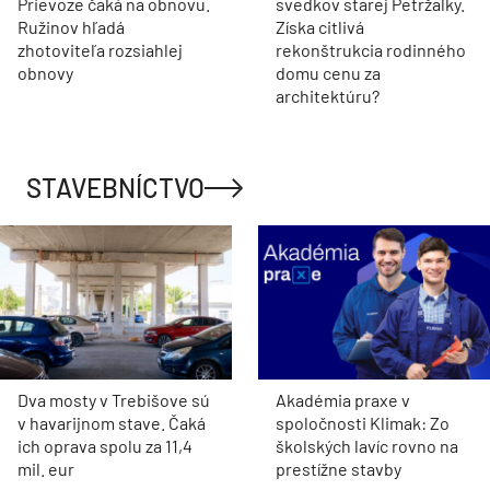
Prievoze čaká na obnovu.
svedkov starej Petržalky.
Ružinov hľadá
Získa citlivá
zhotoviteľa rozsiahlej
rekonštrukcia rodinného
obnovy
domu cenu za
architektúru?
STAVEBNÍCTVO
Dva mosty v Trebišove sú
Akadémia praxe v
v havarijnom stave. Čaká
spoločnosti Klimak: Zo
ich oprava spolu za 11,4
školských lavíc rovno na
mil. eur
prestížne stavby