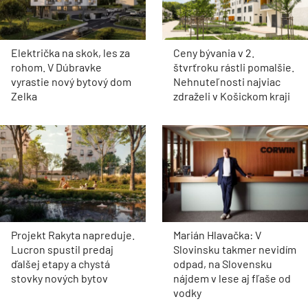
Električka na skok, les za
Ceny bývania v 2.
rohom. V Dúbravke
štvrťroku rástli pomalšie.
vyrastie nový bytový dom
Nehnuteľnosti najviac
Zelka
zdraželi v Košickom kraji
Projekt Rakyta napreduje.
Marián Hlavačka: V
Lucron spustil predaj
Slovinsku takmer nevidím
ďalšej etapy a chystá
odpad, na Slovensku
stovky nových bytov
nájdem v lese aj fľaše od
vodky