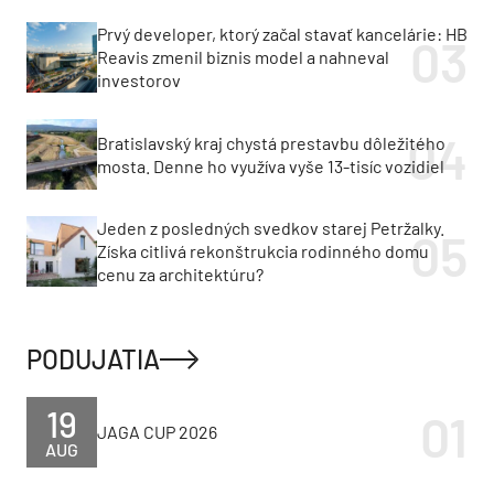
Prvý developer, ktorý začal stavať kancelárie: HB
Reavis zmenil biznis model a nahneval
investorov
Bratislavský kraj chystá prestavbu dôležitého
mosta. Denne ho využíva vyše 13-tisíc vozidiel
Jeden z posledných svedkov starej Petržalky.
Získa citlivá rekonštrukcia rodinného domu
cenu za architektúru?
PODUJATIA
19
JAGA CUP 2026
AUG