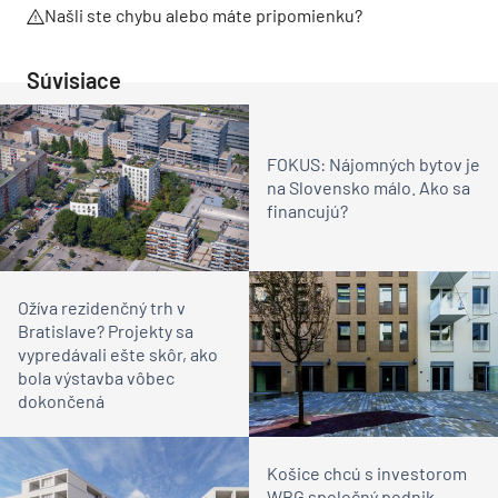
Našli ste chybu alebo máte pripomienku?
Súvisiace
FOKUS: Nájomných bytov je
na Slovensko málo. Ako sa
financujú?
Ožíva rezidenčný trh v
Bratislave? Projekty sa
vypredávali ešte skôr, ako
bola výstavba vôbec
dokončená
Košice chcú s investorom
WBG spoločný podnik.