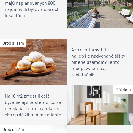
majú naplánovaných 800
nájomných bytov v štyroch
lokalitách
Urob si sám
Ako si pripraviť tie
najlepšie nadýchané šišky
plnené džemom? Tento
recept zvládne aj
začiatočník
Môj dom
Na 16 m2 zmestili celé
bývanie aj s posteľou, čo sa
nesklápa. Tento byt ukáže,
ako sa dá žiť minime miesta
Urob si sám