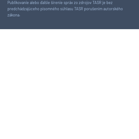
Publikovanie alebo ďalšie šírenie správ zo zdrojov TASR je bez
predchádzajúceho písomného súhlasu TASR porušením autorského
zákona.