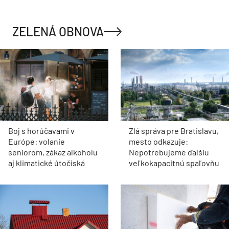
ZELENÁ OBNOVA
Boj s horúčavami v
Zlá správa pre Bratislavu,
Európe: volanie
mesto odkazuje:
seniorom, zákaz alkoholu
Nepotrebujeme ďalšiu
aj klimatické útočiská
veľkokapacitnú spaľovňu