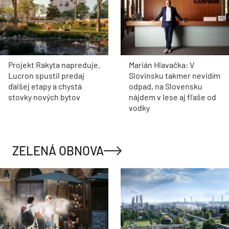
Projekt Rakyta napreduje.
Marián Hlavačka: V
Lucron spustil predaj
Slovinsku takmer nevidím
ďalšej etapy a chystá
odpad, na Slovensku
stovky nových bytov
nájdem v lese aj fľaše od
vodky
ZELENÁ OBNOVA