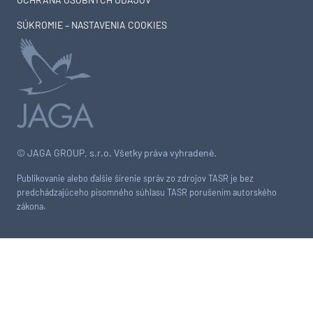
SÚKROMIE – NASTAVENIA COOKIES
© JAGA GROUP, s.r.o. Všetky práva vyhradené.
Publikovanie alebo ďalšie šírenie správ zo zdrojov TASR je bez
predchádzajúceho písomného súhlasu TASR porušením autorského
zákona.