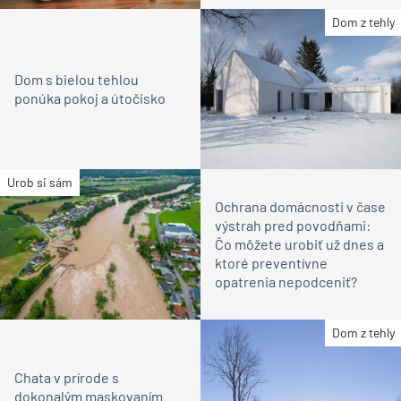
Dom z tehly
Dom s bielou tehlou
ponúka pokoj a útočisko
Urob si sám
Ochrana domácnosti v čase
výstrah pred povodňami:
Čo môžete urobiť už dnes a
ktoré preventívne
opatrenia nepodceniť?
Dom z tehly
Chata v prírode s
dokonalým maskovaním