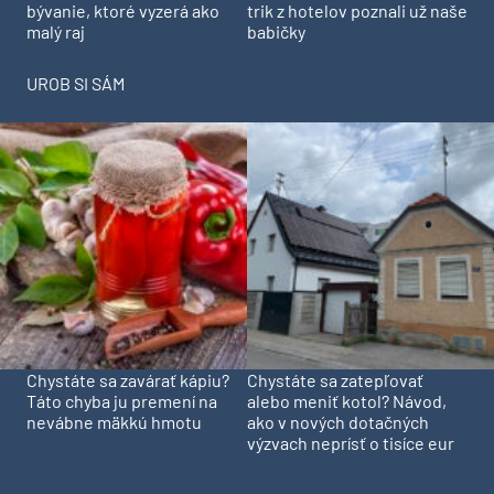
trik z hotelov poznali už naše
bývanie, ktoré vyzerá ako
babičky
malý raj
UROB SI SÁM
Chystáte sa zavárať kápiu?
Chystáte sa zatepľovať
Táto chyba ju premení na
alebo meniť kotol? Návod,
nevábne mäkkú hmotu
ako v nových dotačných
výzvach neprísť o tisíce eur