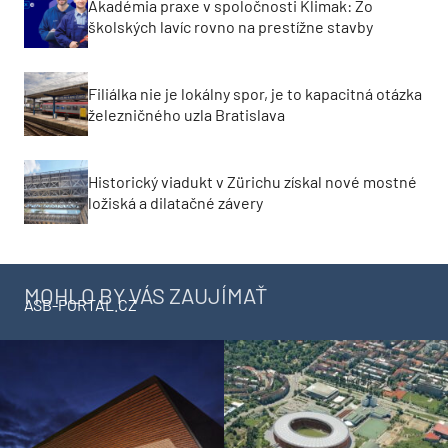
Akadémia praxe v spoločnosti Klimak: Zo
školských lavíc rovno na prestížne stavby
Filiálka nie je lokálny spor, je to kapacitná otázka
železničného uzla Bratislava
Historický viadukt v Zürichu získal nové mostné
ložiská a dilatačné závery
MOHLO BY VÁS ZAUJÍMAŤ
ASB-PORTAL.CZ