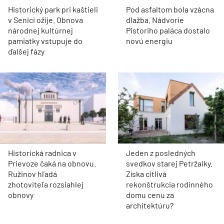
Historický park pri kaštieli
Pod asfaltom bola vzácna
v Senici ožije. Obnova
dlažba. Nádvorie
národnej kultúrnej
Pistoriho paláca dostalo
pamiatky vstupuje do
novú energiu
ďalšej fázy
Historická radnica v
Jeden z posledných
Prievoze čaká na obnovu.
svedkov starej Petržalky.
Ružinov hľadá
Získa citlivá
zhotoviteľa rozsiahlej
rekonštrukcia rodinného
obnovy
domu cenu za
architektúru?