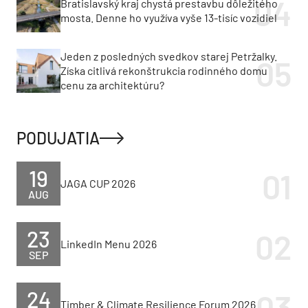
Bratislavský kraj chystá prestavbu dôležitého
mosta. Denne ho využíva vyše 13-tisíc vozidiel
Jeden z posledných svedkov starej Petržalky.
Získa citlivá rekonštrukcia rodinného domu
cenu za architektúru?
PODUJATIA
19
JAGA CUP 2026
AUG
23
LinkedIn Menu 2026
SEP
24
Timber & Climate Resilience Forum 2026