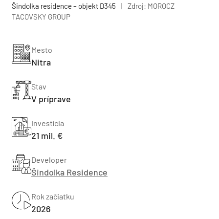
Šindolka residence – objekt D345
|
Zdroj: MOROCZ
TACOVSKY GROUP
Mesto
Nitra
Stav
V príprave
Investícia
21 mil. €
Developer
Šindolka Residence
Rok začiatku
2026