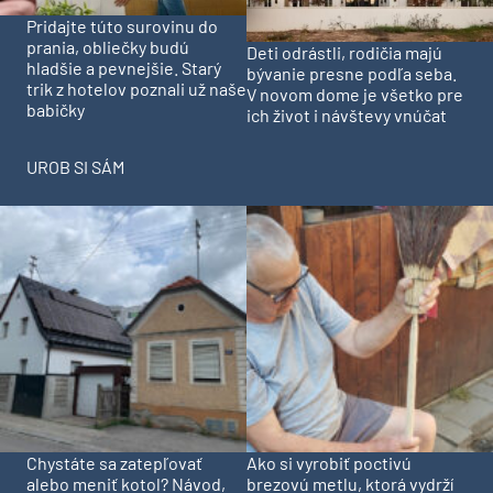
Pridajte túto surovinu do
prania, obliečky budú
Deti odrástli, rodičia majú
hladšie a pevnejšie. Starý
bývanie presne podľa seba.
trik z hotelov poznali už naše
V novom dome je všetko pre
babičky
ich život i návštevy vnúčat
UROB SI SÁM
Chystáte sa zatepľovať
Ako si vyrobiť poctivú
alebo meniť kotol? Návod,
brezovú metlu, ktorá vydrží