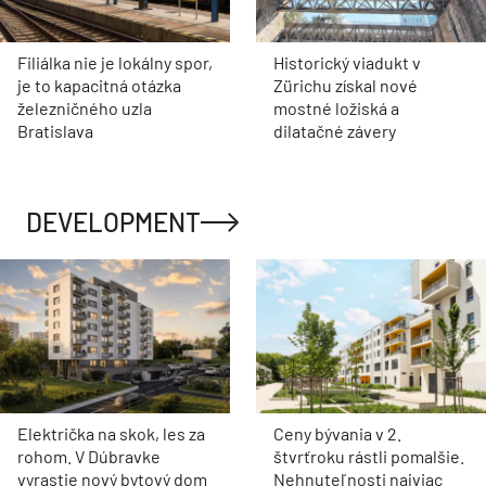
Filiálka nie je lokálny spor,
Historický viadukt v
je to kapacitná otázka
Zürichu získal nové
železničného uzla
mostné ložiská a
Bratislava
dilatačné závery
DEVELOPMENT
Električka na skok, les za
Ceny bývania v 2.
rohom. V Dúbravke
štvrťroku rástli pomalšie.
vyrastie nový bytový dom
Nehnuteľnosti najviac