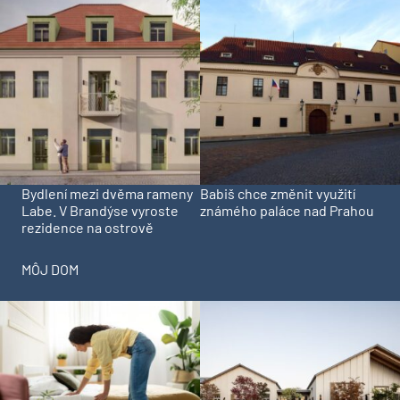
Bydlení mezi dvěma rameny
Babiš chce změnit využití
Labe. V Brandýse vyroste
známého paláce nad Prahou
rezidence na ostrově
MÔJ DOM