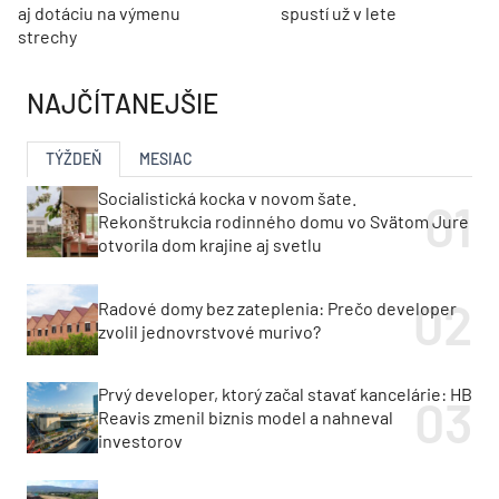
aj dotáciu na výmenu
spustí už v lete
strechy
NAJČÍTANEJŠIE
TÝŽDEŇ
MESIAC
Socialistická kocka v novom šate.
Rekonštrukcia rodinného domu vo Svätom Jure
otvorila dom krajine aj svetlu
Radové domy bez zateplenia: Prečo developer
zvolil jednovrstvové murivo?
Prvý developer, ktorý začal stavať kancelárie: HB
Reavis zmenil biznis model a nahneval
investorov