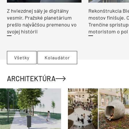
Z hviezdnej sály je digitálny
Rekonštrukcia Bi
vesmír. Pražské planetárium
mostov finišuje. 
prešlo najväčšou premenou vo
Trenčíne sprístup
svojej histórii
motoristom o pol 
Všetky
Kolaudátor
ARCHITEKTÚRA