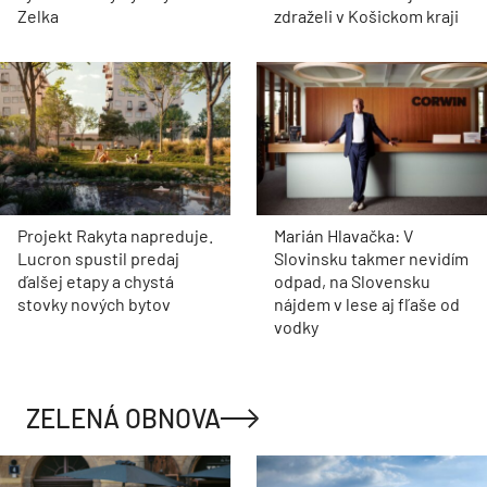
Zelka
zdraželi v Košickom kraji
Projekt Rakyta napreduje.
Marián Hlavačka: V
Lucron spustil predaj
Slovinsku takmer nevidím
ďalšej etapy a chystá
odpad, na Slovensku
stovky nových bytov
nájdem v lese aj fľaše od
vodky
ZELENÁ OBNOVA