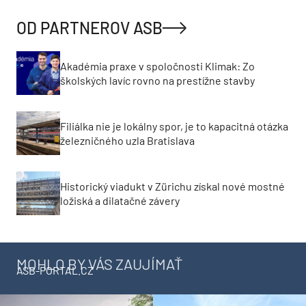
OD PARTNEROV ASB
Akadémia praxe v spoločnosti Klimak: Zo
školských lavíc rovno na prestížne stavby
Filiálka nie je lokálny spor, je to kapacitná otázka
železničného uzla Bratislava
Historický viadukt v Zürichu získal nové mostné
ložiská a dilatačné závery
MOHLO BY VÁS ZAUJÍMAŤ
ASB-PORTAL.CZ