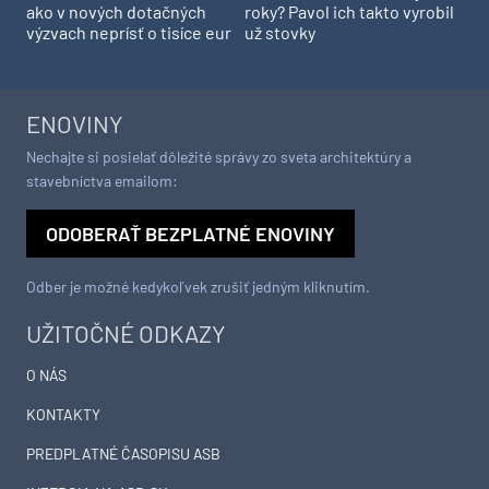
ako v nových dotačných
roky? Pavol ich takto vyrobil
výzvach neprísť o tisíce eur
už stovky
ENOVINY
Nechajte si posielať dôležité správy zo sveta architektúry a
stavebníctva emailom:
ODOBERAŤ BEZPLATNÉ ENOVINY
Odber je možné kedykoľvek zrušiť jedným kliknutím.
UŽITOČNÉ ODKAZY
O NÁS
KONTAKTY
PREDPLATNÉ ČASOPISU ASB