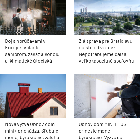
Boj s horúčavami v
Zlá správa pre Bratislavu,
Európe: volanie
mesto odkazuje:
seniorom, zákaz alkoholu
Nepotrebujeme ďalšiu
aj klimatické útočiská
veľkokapacitnú spaľovňu
Nová výzva Obnov dom
Obnov dom MINI PLUS
mini+ prichádza. Sľubuje
prinesie menej
menej byrokracie, zálohu
byrokracie. Výzva sa