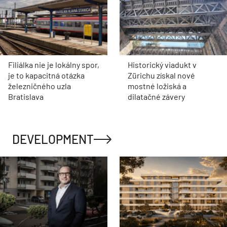
Filiálka nie je lokálny spor,
Historický viadukt v
je to kapacitná otázka
Zürichu získal nové
železničného uzla
mostné ložiská a
Bratislava
dilatačné závery
DEVELOPMENT