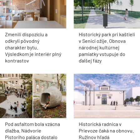
Zmenili dispozíciu a
Historický park pri kaštieli
odkryli pôvodný
v Senici ožije. Obnova
charakter bytu.
národnej kultúrnej
Výsledkom je interiér plný
pamiatky vstupuje do
kontrastov
ďalšej fázy
Pod asfaltom bola vzácna
Historická radnica v
dlažba. Nádvorie
Prievoze čaká na obnovu.
Pistoriho paláca dostalo
Ružinov hľadá