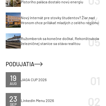
Pistoriho paláca dostalo novú energiu
Nový internát pre stovky študentov? Žiar nad
Hronom chce prilákať mladých z celého regiónu
Ružomberok sa konečne dočkal. Rekonštrukcia
železničnej stanice sa stáva realitou
PODUJATIA
19
JAGA CUP 2026
AUG
23
LinkedIn Menu 2026
SEP