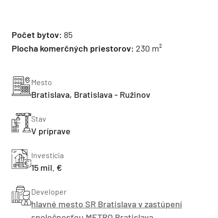
Počet bytov:
85
Plocha komerčných priestorov:
230 m²
Mesto
Bratislava, Bratislava - Ružinov
Stav
V príprave
Investícia
15 mil. €
Developer
hlavné mesto SR Bratislava v zastúpení
spoločnosťou METRO Bratislava