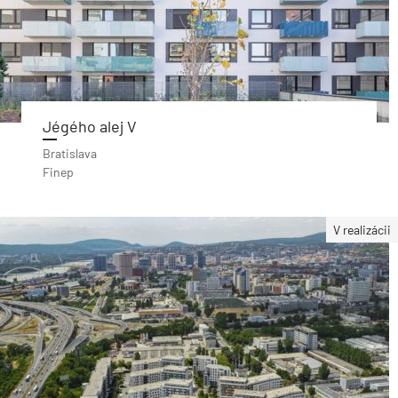
Jégého alej V
Bratislava
Finep
V realizácii