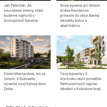
Ján Palenčár: Ak
Nové bývanie pri Sĺňave.
neurobíme zmeny, stále
Ardea Residence
budeme najhorší v
prinesie do obce Banka
dostupnosti bývania
desiatky bytov a
apartmánov
Električka na skok, les za
Ceny bývania v 2.
rohom. V Dúbravke
štvrťroku rástli pomalšie.
vyrastie nový bytový dom
Nehnuteľnosti najviac
Zelka
zdraželi v Košickom kraji