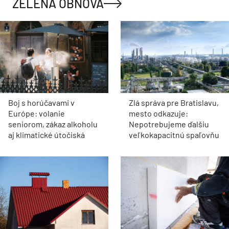
ZELENÁ OBNOVA
Boj s horúčavami v
Zlá správa pre Bratislavu,
Európe: volanie
mesto odkazuje:
seniorom, zákaz alkoholu
Nepotrebujeme ďalšiu
aj klimatické útočiská
veľkokapacitnú spaľovňu