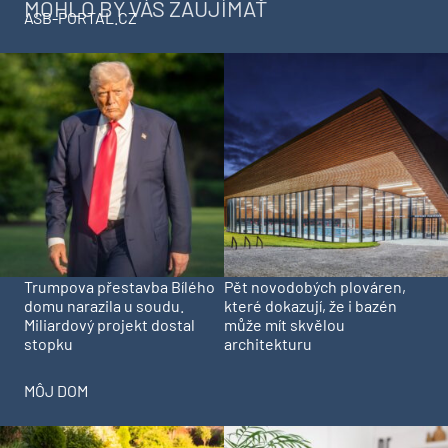
MOHLO BY VÁS ZAUJÍMAŤ
ASB-PORTAL.CZ
Trumpova přestavba Bílého
Pět novodobých plováren,
domu narazila u soudu.
které dokazují, že i bazén
Miliardový projekt dostal
může mít skvělou
stopku
architekturu
MÔJ DOM