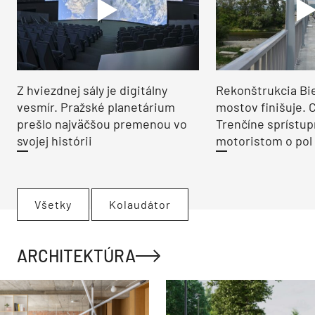
Z hviezdnej sály je digitálny
Rekonštrukcia Bi
vesmír. Pražské planetárium
mostov finišuje. 
prešlo najväčšou premenou vo
Trenčíne sprístup
svojej histórii
motoristom o pol 
Všetky
Kolaudátor
ARCHITEKTÚRA