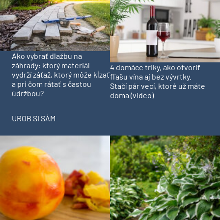
Ako vybrať dlažbu na
záhrady: ktorý materiál
4 domáce triky, ako otvoriť
vydrží záťaž, ktorý môže kĺzať
fľašu vína aj bez vývrtky.
a pri čom rátať s častou
Stačí pár vecí, ktoré už máte
údržbou?
doma (video)
UROB SI SÁM