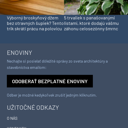
Výborný broskyňový džem
5 trvaliek s panašovanými
bez otravných šupiek? Tento
listami, ktoré dodajú vášmu
trik skráti prácu na polovicu
záhonu celosezónny šmrnc
ENOVINY
Nechajte si posielať dôležité správy zo sveta architektúry a
stavebníctva emailom:
ODOBERAŤ BEZPLATNÉ ENOVINY
Odber je možné kedykoľvek zrušiť jedným kliknutím.
UŽITOČNÉ ODKAZY
O NÁS