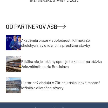
INŽINIERSKE STAVBY 3/2026
OD PARTNEROV ASB
Akadémia praxe v spoločnosti Klimak: Zo
školských lavíc rovno na prestížne stavby
Filiálka nie je lokálny spor, je to kapacitná otázka
železničného uzla Bratislava
Historický viadukt v Zürichu získal nové mostné
ložiská a dilatačné závery