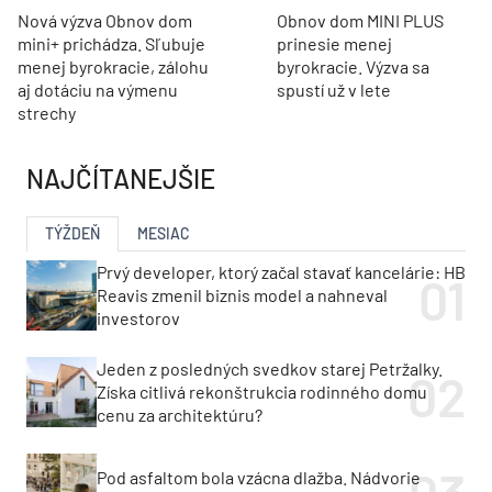
Nová výzva Obnov dom
Obnov dom MINI PLUS
mini+ prichádza. Sľubuje
prinesie menej
menej byrokracie, zálohu
byrokracie. Výzva sa
aj dotáciu na výmenu
spustí už v lete
strechy
NAJČÍTANEJŠIE
TÝŽDEŇ
MESIAC
Prvý developer, ktorý začal stavať kancelárie: HB
Reavis zmenil biznis model a nahneval
investorov
Jeden z posledných svedkov starej Petržalky.
Získa citlivá rekonštrukcia rodinného domu
cenu za architektúru?
Pod asfaltom bola vzácna dlažba. Nádvorie