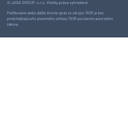
© JAGA GROUP, s.r.o. Všetky práva vyhradené.
Publikovanie alebo ďalšie šírenie správ zo zdrojov TASR je bez
predchádzajúceho písomného súhlasu TASR porušením autorského
zákona.