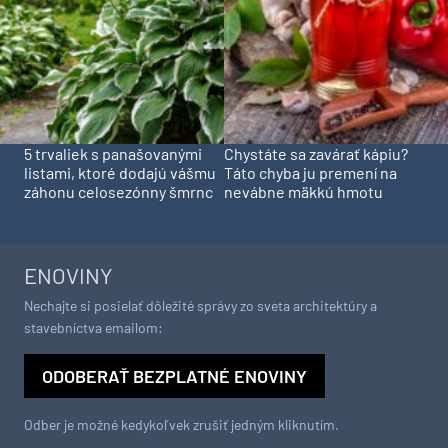
5 trvaliek s panašovanými
Chystáte sa zavárať kápiu?
listami, ktoré dodajú vášmu
Táto chyba ju premení na
záhonu celosezónny šmrnc
nevábne mäkkú hmotu
ENOVINY
Nechajte si posielať dôležité správy zo sveta architektúry a
stavebníctva emailom:
ODOBERAŤ BEZPLATNÉ ENOVINY
Odber je možné kedykoľvek zrušiť jedným kliknutím.