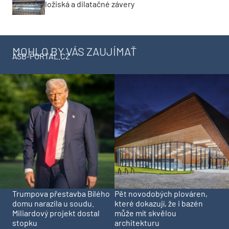
ložiská a dilatačné závery
MOHLO BY VÁS ZAUJÍMAŤ
ASB-PORTAL.CZ
Trumpova přestavba Bílého
Pět novodobých plováren,
domu narazila u soudu.
které dokazují, že i bazén
Miliardový projekt dostal
může mít skvělou
stopku
architekturu