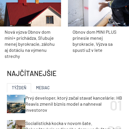
Nová výzva Obnov dom
Obnov dom MINI PLUS
mini+ prichádza. Sľubuje
prinesie menej
menej byrokracie, zálohu
byrokracie. Výzva sa
aj dotáciu na výmenu
spustí už v lete
strechy
NAJČÍTANEJŠIE
TÝŽDEŇ
MESIAC
Prvý developer, ktorý začal stavať kancelárie: HB
Reavis zmenil biznis model a nahneval
investorov
Socialistická kocka v novom šate.