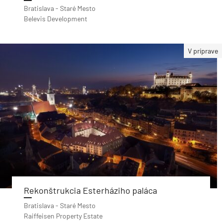
Bratislava - Staré Mesto
Belevis Development
V príprave
Rekonštrukcia Esterháziho paláca
Bratislava - Staré Mesto
Raiffeisen Property Estate