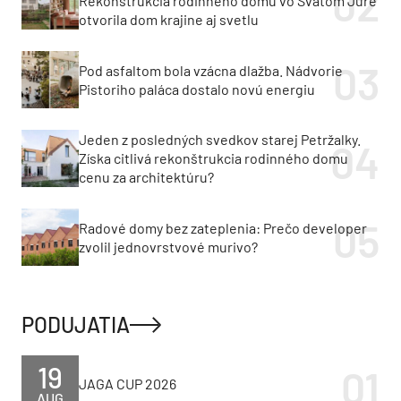
Rekonštrukcia rodinného domu vo Svätom Jure
otvorila dom krajine aj svetlu
Pod asfaltom bola vzácna dlažba. Nádvorie
Pistoriho paláca dostalo novú energiu
Jeden z posledných svedkov starej Petržalky.
Získa citlivá rekonštrukcia rodinného domu
cenu za architektúru?
Radové domy bez zateplenia: Prečo developer
zvolil jednovrstvové murivo?
PODUJATIA
19
JAGA CUP 2026
AUG