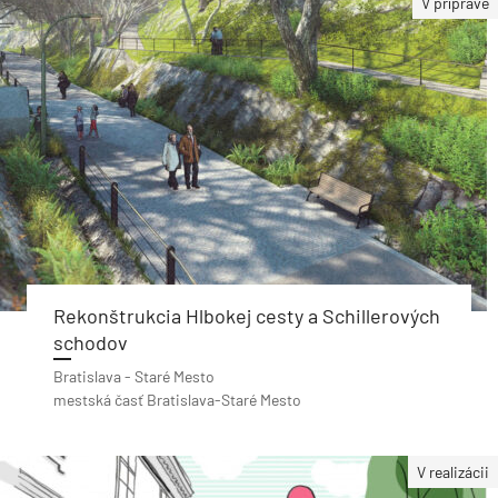
V príprave
Rekonštrukcia Hlbokej cesty a Schillerových
schodov
Bratislava - Staré Mesto
mestská časť Bratislava-Staré Mesto
V realizácii