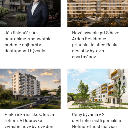
Ján Palenčár: Ak
Nové bývanie pri Sĺňave.
neurobíme zmeny, stále
Ardea Residence
budeme najhorší v
prinesie do obce Banka
dostupnosti bývania
desiatky bytov a
apartmánov
Električka na skok, les za
Ceny bývania v 2.
rohom. V Dúbravke
štvrťroku rástli pomalšie.
vyrastie nový bytový dom
Nehnuteľnosti najviac