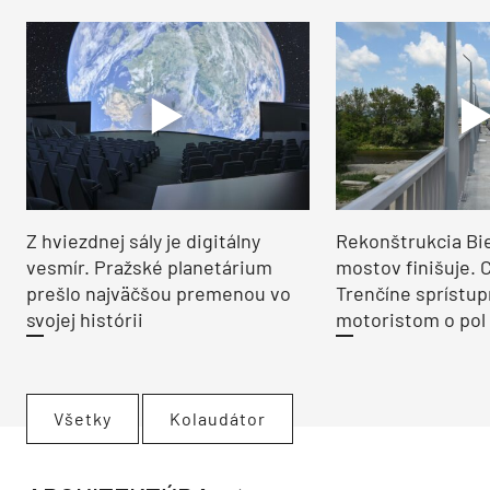
Z hviezdnej sály je digitálny
Rekonštrukcia Bi
vesmír. Pražské planetárium
mostov finišuje. 
prešlo najväčšou premenou vo
Trenčíne sprístup
svojej histórii
motoristom o pol 
Všetky
Kolaudátor