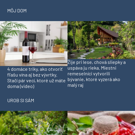
MÔJ DOM
Žije pri lese, chová sliepky a
uspáva ju rieka. Miestni
4 domáce triky, ako otvoriť
remeselníci vytvorili
fľašu vína aj bez vývrtky.
bývanie, ktoré vyzerá ako
Stačí pár vecí, ktoré už máte
malý raj
doma (video)
UROB SI SÁM