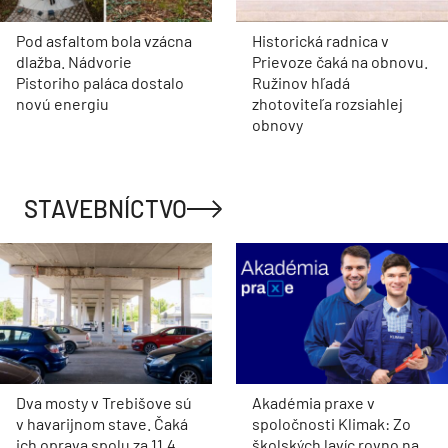
Pod asfaltom bola vzácna
Historická radnica v
dlažba. Nádvorie
Prievoze čaká na obnovu.
Pistoriho paláca dostalo
Ružinov hľadá
novú energiu
zhotoviteľa rozsiahlej
obnovy
STAVEBNÍCTVO
Dva mosty v Trebišove sú
Akadémia praxe v
v havarijnom stave. Čaká
spoločnosti Klimak: Zo
ich oprava spolu za 11,4
školských lavíc rovno na