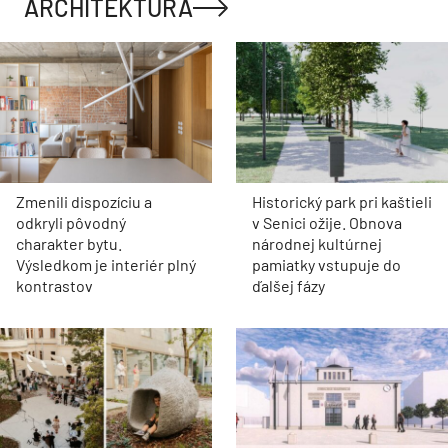
ARCHITEKTÚRA
Zmenili dispozíciu a
Historický park pri kaštieli
odkryli pôvodný
v Senici ožije. Obnova
charakter bytu.
národnej kultúrnej
Výsledkom je interiér plný
pamiatky vstupuje do
kontrastov
ďalšej fázy