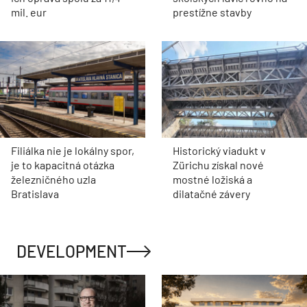
mil. eur
prestížne stavby
Filiálka nie je lokálny spor,
Historický viadukt v
je to kapacitná otázka
Zürichu získal nové
železničného uzla
mostné ložiská a
Bratislava
dilatačné závery
DEVELOPMENT