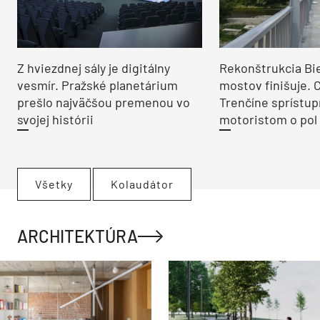
Z hviezdnej sály je digitálny
Rekonštrukcia Bi
vesmír. Pražské planetárium
mostov finišuje. 
prešlo najväčšou premenou vo
Trenčíne sprístup
svojej histórii
motoristom o pol 
Všetky
Kolaudátor
ARCHITEKTÚRA