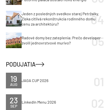
Jeden z posledných svedkov starej Petržalky.
Získa citlivá rekonštrukcia rodinného domu
cenu za architektúru?
Radové domy bez zateplenia: Prečo developer
zvolil jednovrstvové murivo?
PODUJATIA
19
JAGA CUP 2026
AUG
23
LinkedIn Menu 2026
SEP