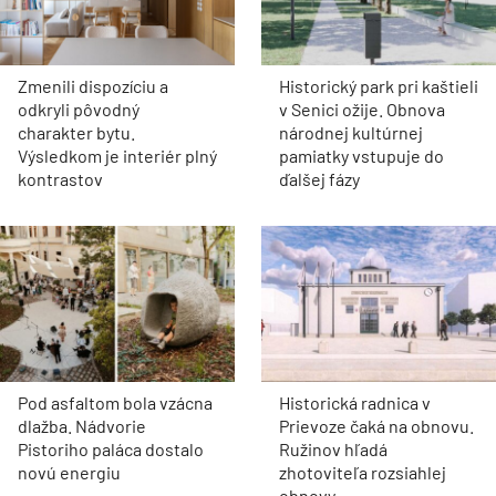
Zmenili dispozíciu a
Historický park pri kaštieli
odkryli pôvodný
v Senici ožije. Obnova
charakter bytu.
národnej kultúrnej
Výsledkom je interiér plný
pamiatky vstupuje do
kontrastov
ďalšej fázy
Pod asfaltom bola vzácna
Historická radnica v
dlažba. Nádvorie
Prievoze čaká na obnovu.
Pistoriho paláca dostalo
Ružinov hľadá
novú energiu
zhotoviteľa rozsiahlej
obnovy