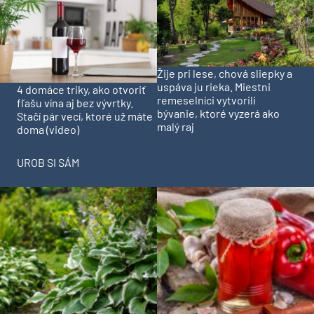
Žije pri lese, chová sliepky a
uspáva ju rieka. Miestni
4 domáce triky, ako otvoriť
remeselníci vytvorili
fľašu vína aj bez vývrtky.
bývanie, ktoré vyzerá ako
Stačí pár vecí, ktoré už máte
malý raj
doma (video)
UROB SI SÁM