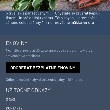
5 trvaliek s panašovanými
Chystáte sa zavárať kápiu?
listami, ktoré dodajú vášmu
Táto chyba ju premení na
záhonu celosezónny šmrnc
nevábne mäkkú hmotu
ENOVINY
Nechajte si posielať dôležité správy zo sveta architektúry a
stavebníctva emailom:
ODOBERAŤ BEZPLATNÉ ENOVINY
Odber je možné kedykoľvek zrušiť jedným kliknutím.
UŽITOČNÉ ODKAZY
O NÁS
KONTAKTY