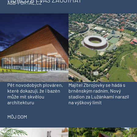
ASB-PORTAL.CZ
Pět novodobých plováren,
Majitel Zbrojovky se hádá s
které dokazují, že i bazén
brněnským radním. Nový
může mít skvělou
stadion za Lužánkami narazil
architekturu
na výškový limit
MÔJ DOM