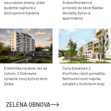
neurobíme zmeny, stále
Ardea Residence
budeme najhorší v
prinesie do obce Banka
dostupnosti bývania
desiatky bytov a
apartmánov
Električka na skok, les za
Ceny bývania v 2.
rohom. V Dúbravke
štvrťroku rástli pomalšie.
vyrastie nový bytový dom
Nehnuteľnosti najviac
Zelka
zdraželi v Košickom kraji
ZELENÁ OBNOVA