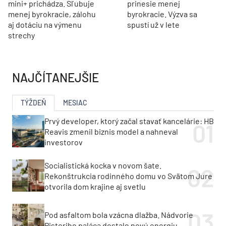
mini+ prichádza. Sľubuje
prinesie menej
menej byrokracie, zálohu
byrokracie. Výzva sa
aj dotáciu na výmenu
spustí už v lete
strechy
NAJČÍTANEJŠIE
TÝŽDEŇ
MESIAC
Prvý developer, ktorý začal stavať kancelárie: HB
Reavis zmenil biznis model a nahneval
investorov
Socialistická kocka v novom šate.
Rekonštrukcia rodinného domu vo Svätom Jure
otvorila dom krajine aj svetlu
Pod asfaltom bola vzácna dlažba. Nádvorie
Pistoriho paláca dostalo novú energiu