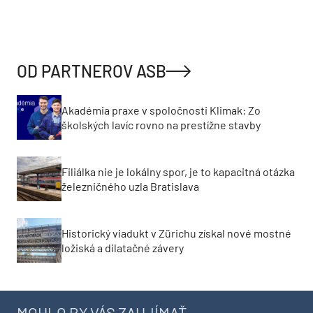
OD PARTNEROV ASB
Akadémia praxe v spoločnosti Klimak: Zo
školských lavíc rovno na prestížne stavby
Filiálka nie je lokálny spor, je to kapacitná otázka
železničného uzla Bratislava
Historický viadukt v Zürichu získal nové mostné
ložiská a dilatačné závery
MOHLO BY VÁS ZAUJÍMAŤ