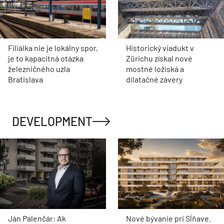
Filiálka nie je lokálny spor,
Historický viadukt v
je to kapacitná otázka
Zürichu získal nové
železničného uzla
mostné ložiská a
Bratislava
dilatačné závery
DEVELOPMENT
Ján Palenčár: Ak
Nové bývanie pri Sĺňave.