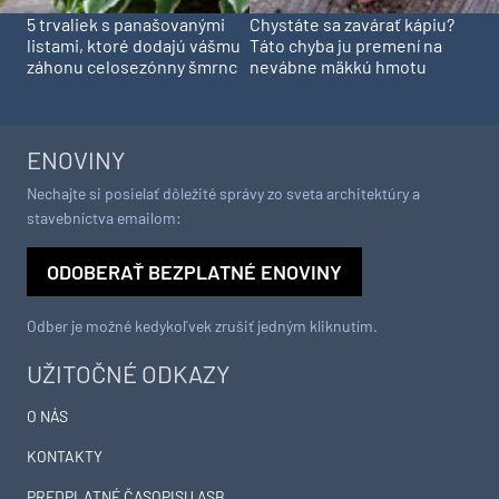
5 trvaliek s panašovanými
Chystáte sa zavárať kápiu?
listami, ktoré dodajú vášmu
Táto chyba ju premení na
záhonu celosezónny šmrnc
nevábne mäkkú hmotu
ENOVINY
Nechajte si posielať dôležité správy zo sveta architektúry a
stavebníctva emailom:
ODOBERAŤ BEZPLATNÉ ENOVINY
Odber je možné kedykoľvek zrušiť jedným kliknutím.
UŽITOČNÉ ODKAZY
O NÁS
KONTAKTY
PREDPLATNÉ ČASOPISU ASB