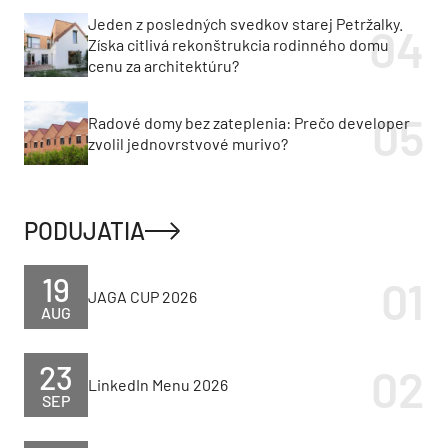
Jeden z posledných svedkov starej Petržalky.
Získa citlivá rekonštrukcia rodinného domu
cenu za architektúru?
Radové domy bez zateplenia: Prečo developer
zvolil jednovrstvové murivo?
PODUJATIA
19
JAGA CUP 2026
AUG
23
LinkedIn Menu 2026
SEP