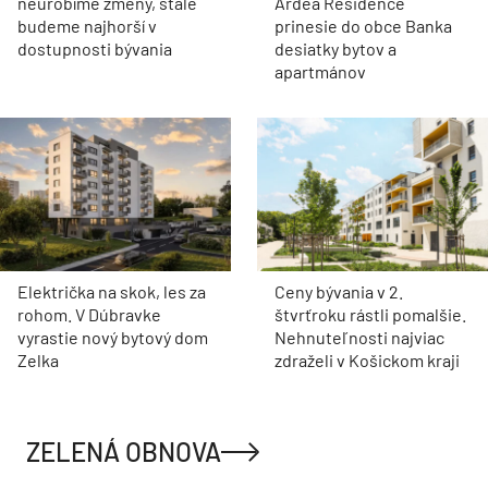
neurobíme zmeny, stále
Ardea Residence
budeme najhorší v
prinesie do obce Banka
dostupnosti bývania
desiatky bytov a
apartmánov
Električka na skok, les za
Ceny bývania v 2.
rohom. V Dúbravke
štvrťroku rástli pomalšie.
vyrastie nový bytový dom
Nehnuteľnosti najviac
Zelka
zdraželi v Košickom kraji
ZELENÁ OBNOVA