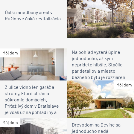
Ďalší zanedbaný areál v
Ružinove čaká revitalizácia
Na pohľad vyzerá úplne
Môj dom
jednoducho, až kým
neprídete hlbšie. Stačilo
pár detailov a miesto
bežného bytu je rozžiarené
bývanie pre rodinu
Môj dom
Z ulice vidno len garáž a
stromy, ktoré chránia
súkromie domácich.
Príťažlivý dom v Bratislave
je však už na pohľad iný ako
susedia
Môj dom
Drevodom na Devíne sa
jednoducho nedá