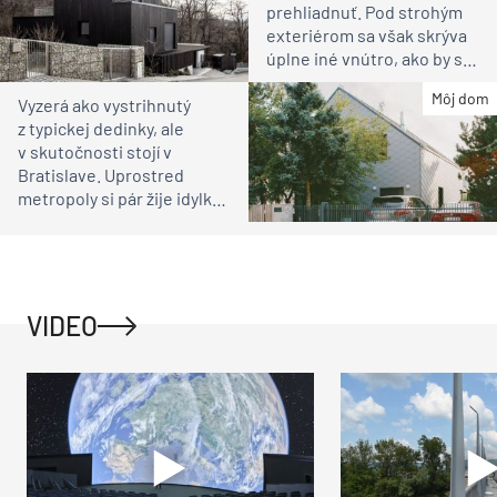
prehliadnuť. Pod strohým
exteriérom sa však skrýva
úplne iné vnútro, ako by ste
čakali
Môj dom
Vyzerá ako vystrihnutý
z typickej dedinky, ale
v skutočnosti stojí v
Bratislave. Uprostred
metropoly si pár žije idylku
ako na vidieku
VIDEO