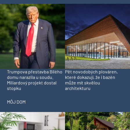
Trumpova přestavba Bílého
Pět novodobých plováren,
domu narazila u soudu.
které dokazují, že i bazén
Miliardový projekt dostal
může mít skvělou
stopku
architekturu
MÔJ DOM