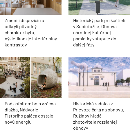
Zmenili dispozíciu a
Historický park pri kaštieli
odkryli pôvodný
v Senici ožije. Obnova
charakter bytu.
národnej kultúrnej
Výsledkom je interiér plný
pamiatky vstupuje do
kontrastov
ďalšej fázy
Pod asfaltom bola vzácna
Historická radnica v
dlažba. Nádvorie
Prievoze čaká na obnovu.
Pistoriho paláca dostalo
Ružinov hľadá
novú energiu
zhotoviteľa rozsiahlej
obnovy