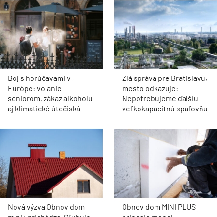
Boj s horúčavami v
Zlá správa pre Bratislavu,
Európe: volanie
mesto odkazuje:
seniorom, zákaz alkoholu
Nepotrebujeme ďalšiu
aj klimatické útočiská
veľkokapacitnú spaľovňu
Nová výzva Obnov dom
Obnov dom MINI PLUS
mini+ prichádza. Sľubuje
prinesie menej