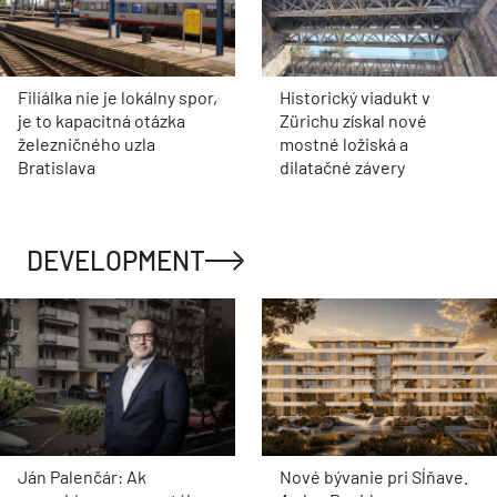
Filiálka nie je lokálny spor,
Historický viadukt v
je to kapacitná otázka
Zürichu získal nové
železničného uzla
mostné ložiská a
Bratislava
dilatačné závery
DEVELOPMENT
Ján Palenčár: Ak
Nové bývanie pri Sĺňave.