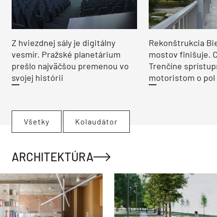
Z hviezdnej sály je digitálny
Rekonštrukcia Bi
vesmír. Pražské planetárium
mostov finišuje. 
prešlo najväčšou premenou vo
Trenčíne sprístup
svojej histórii
motoristom o pol 
Všetky
Kolaudátor
ARCHITEKTÚRA