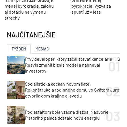
menej byrokracie, zálohu
byrokracie. Výzva sa
aj dotáciu na výmenu
spustí už v lete
strechy
NAJČÍTANEJŠIE
TÝŽDEŇ
MESIAC
Prvý developer, ktorý začal stavať kancelárie: HB
Reavis zmenil biznis model a nahneval
investorov
Socialistická kocka v novom šate.
Rekonštrukcia rodinného domu vo Svätom Jure
otvorila dom krajine aj svetlu
Pod asfaltom bola vzácna dlažba. Nádvorie
Pistoriho paláca dostalo novú energiu