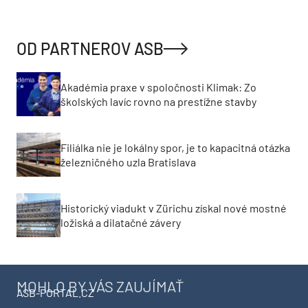
OD PARTNEROV ASB
Akadémia praxe v spoločnosti Klimak: Zo
školských lavíc rovno na prestížne stavby
Filiálka nie je lokálny spor, je to kapacitná otázka
železničného uzla Bratislava
Historický viadukt v Zürichu získal nové mostné
ložiská a dilatačné závery
MOHLO BY VÁS ZAUJÍMAŤ
ASB-PORTAL.CZ