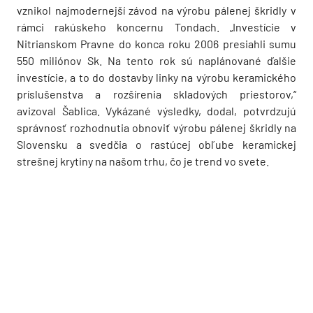
vznikol najmodernejší závod na výrobu pálenej škridly v
rámci rakúskeho koncernu Tondach. „Investície v
Nitrianskom Pravne do konca roku 2006 presiahli sumu
550 miliónov Sk. Na tento rok sú naplánované ďalšie
investície, a to do dostavby linky na výrobu keramického
príslušenstva a rozšírenia skladových priestorov,“
avizoval Šablica. Vykázané výsledky, dodal, potvrdzujú
správnosť rozhodnutia obnoviť výrobu pálenej škridly na
Slovensku a svedčia o rastúcej obľube keramickej
strešnej krytiny na našom trhu, čo je trend vo svete.