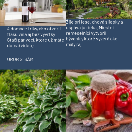
Žije pri lese, chová sliepky a
uspáva ju rieka. Miestni
4 domáce triky, ako otvoriť
remeselníci vytvorili
fľašu vína aj bez vývrtky.
bývanie, ktoré vyzerá ako
Stačí pár vecí, ktoré už máte
malý raj
doma (video)
UROB SI SÁM