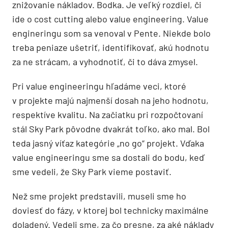
znižovanie nákladov. Bodka. Je veľký rozdiel, či
ide o cost cutting alebo value engineering. Value
engineringu som sa venoval v Pente. Niekde bolo
treba peniaze ušetriť, identifikovať, akú hodnotu
za ne strácam, a vyhodnotiť, či to dáva zmysel.
Pri value engineeringu hľadáme veci, ktoré
v projekte majú najmenší dosah na jeho hodnotu,
respektíve kvalitu. Na začiatku pri rozpočtovaní
stál Sky Park pôvodne dvakrát toľko, ako mal. Bol
teda jasný víťaz kategórie „no go“ projekt. Vďaka
value engineeringu sme sa dostali do bodu, keď
sme vedeli, že Sky Park vieme postaviť.
Než sme projekt predstavili, museli sme ho
doviesť do fázy, v ktorej bol technicky maximálne
doladený. Vedeli sme, za čo presne, za aké náklady