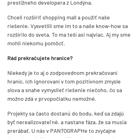
prestížneho developera z Londýna.
Chceli rozšíriť shopping mall a použiť naše
riešenie. Vysvetlili sme im to a naše know-how sa
rozšírilo do sveta. To ma teší asi najviac. Aj my sme
mohli niekomu pomôcť.
Rád prekračujete hranice?
Niekedy je to aj o zodpovednom prekračovaní
hraníc, ich ignorovaní v tom pozitívnom zmysle
slova a snahe vymyslieť riešenie niečoho, čo sa
možno zdá v prvopočiatku nemožné.
Projekty sa často dostanú do bodu, keď sa zdajú
byť nerealizovateľné, a nastane fáza, že sa musia
prerábať. U nás v PANTOGRAPHe to zvyčajne