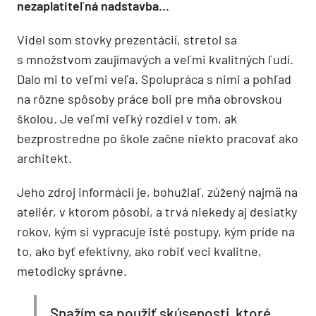
nezaplatiteľná nadstavba…
Videl som stovky prezentácií, stretol sa
s množstvom zaujímavých a veľmi kvalitných ľudí.
Dalo mi to veľmi veľa. Spolupráca s nimi a pohľad
na rôzne spôsoby práce boli pre mňa obrovskou
školou. Je veľmi veľký rozdiel v tom, ak
bezprostredne po škole začne niekto pracovať ako
architekt.
Jeho zdroj informácií je, bohužiaľ, zúžený najmä na
ateliér, v ktorom pôsobí, a trvá niekedy aj desiatky
rokov, kým si vypracuje isté postupy, kým príde na
to, ako byť efektívny, ako robiť veci kvalitne,
metodicky správne.
Snažím sa použiť skúsenosti, ktoré