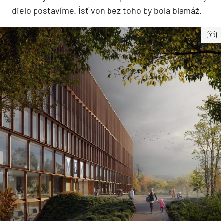
dielo postavíme. Ísť von bez toho by bola blamáž.