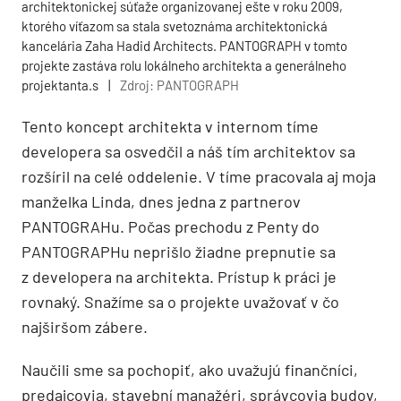
architektonickej súťaže organizovanej ešte v roku 2009,
ktorého víťazom sa stala svetoznáma architektonická
kancelária Zaha Hadid Architects. PANTOGRAPH v tomto
projekte zastáva rolu lokálneho architekta a generálneho
projektanta.s
|
Zdroj: PANTOGRAPH
Tento koncept architekta v internom tíme
developera sa osvedčil a náš tím architektov sa
rozšíril na celé oddelenie. V tíme pracovala aj moja
manželka Linda, dnes jedna z partnerov
PANTOGRAHu. Počas prechodu z Penty do
PANTOGRAPHu neprišlo žiadne prepnutie sa
z developera na architekta. Prístup k práci je
rovnaký. Snažíme sa o projekte uvažovať v čo
najširšom zábere.
Naučili sme sa pochopiť, ako uvažujú finančníci,
predajcovia, stavební manažéri, správcovia budov,