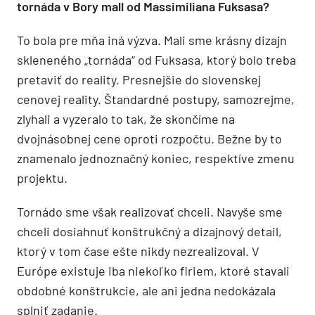
tornáda v Bory mall od Massimiliana Fuksasa?
To bola pre mňa iná výzva. Mali sme krásny dizajn
skleneného „tornáda“ od Fuksasa, ktorý bolo treba
pretaviť do reality. Presnejšie do slovenskej
cenovej reality. Štandardné postupy, samozrejme,
zlyhali a vyzeralo to tak, že skončíme na
dvojnásobnej cene oproti rozpočtu. Bežne by to
znamenalo jednoznačný koniec, respektíve zmenu
projektu.
Tornádo sme však realizovať chceli. Navyše sme
chceli dosiahnuť konštrukčný a dizajnový detail,
ktorý v tom čase ešte nikdy nezrealizoval. V
Európe existuje iba niekoľko firiem, ktoré stavali
obdobné konštrukcie, ale ani jedna nedokázala
splniť zadanie.