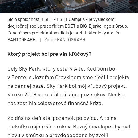
Sídlo spoločnosti ESET – ESET Campus – je výsledkom
dvojročnej spolupráce firiem ESET a BIG-Bjarke Ingels Group.
Generálnym projektantom diela je architektonický ateliér
PANTOGRAPH.
|
Zdroj: PANTOGRAPH
Ktorý projekt bol pre vás kľúčový?
Celý Sky Park, ktorý ostal v Alte. Keď som bol
v Pente, s Jozefom Oravkinom sme riešili projekty
na dennej báze. Sky Park bol môj kľúčový projekt.
V roku 2008 som stál pri kúpe pozemkov. Neskôr
nás zastihla celosvetová finančná kríza.
Zo dňa na deň stál pozemok polovicu. A to na
niekoľko najbližších rokov. Bežný developer by mal
hlavu v smútku a pravdepodobne by zvolil