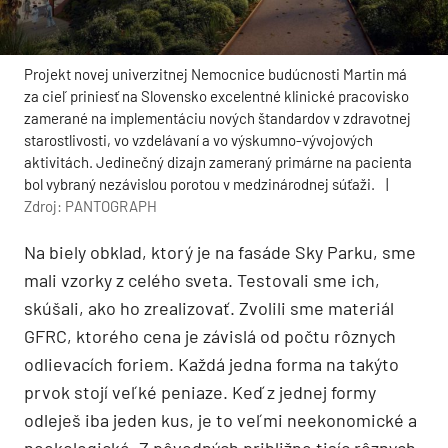
Projekt novej univerzitnej Nemocnice budúcnosti Martin má
za cieľ priniesť na Slovensko excelentné klinické pracovisko
zamerané na implementáciu nových štandardov v zdravotnej
starostlivosti, vo vzdelávaní a vo výskumno-vývojových
aktivitách. Jedinečný dizajn zameraný primárne na pacienta
bol vybraný nezávislou porotou v medzinárodnej súťaži.
|
Zdroj: PANTOGRAPH
Na biely obklad, ktorý je na fasáde Sky Parku, sme
mali vzorky z celého sveta. Testovali sme ich,
skúšali, ako ho zrealizovať. Zvolili sme materiál
GFRC, ktorého cena je závislá od počtu rôznych
odlievacích foriem. Každá jedna forma na takýto
prvok stojí veľké peniaze. Keď z jednej formy
odleješ iba jeden kus, je to veľmi neekonomické a