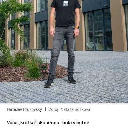
Miroslav Hrušovský
|
Zdroj: Nataša Bošková
Vaša „krátka“ skúsenosť bola vlastne