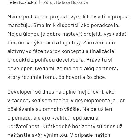
Peter Kožuško
|
Zdroj: Nataša Bošková
Máme pod sebou projektových lídrov a tí si projekt
manažujú. Sme im k dispozícií ako poradcovia.
Mojou úlohou je dobre nastaviť projekt, vyskladať
tím, čo sa týka času a logistiky. Zároveň som
aktívny vo fáze tvorby konceptu a finalizácie
produktu z pohľadu developera. Práve tu si
developer uvedomí, že má na dialóg partnera,
ktorý rozumie tomu, čo hovorí a čo chce.
Developeri sú dnes na úplne inej úrovni, ako
v časoch, keď som začínal v developmente ja. Ich
očakávania sú omnoho väčšie. Nejde už len
o peniaze, ale aj o kvalitu, reputáciu a
udržateľnosť. Krátkodobé horizonty sú dnes už
našťastie skôr výnimkou. V prípade našich