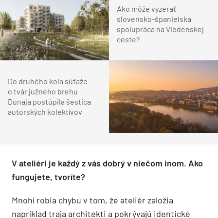
Ako môže vyzerať
slovensko-španielska
spolupráca na Viedenskej
ceste?
Do druhého kola súťaže
o tvár južného brehu
Dunaja postúpila šestica
autorských kolektívov
V ateliéri je každý z vás dobrý v niečom inom. Ako
fungujete, tvoríte?
Mnohí robia chybu v tom, že ateliér založia
napríklad traja architekti a pokrývajú identické