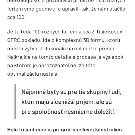
neekologické. Z pôvodných približne tisíc rôznych
foriem sme geometriu upravili tak, že nám stačilo
cca 100.
Je tu teda 100 rôznych foriem a cca 3-tisíc kusov
GFRC obkladu. Ide o komplexnú 3D formu, ktorú
museli vytvoriť dokonalú na milimetre presne.
Najkrajšie na tomto detaile a procese je výsledok,
na ktorom je nerozoznateľné, že táto
optimalizácia nastala.
Nájomné byty sú pre tie skupiny ľudí,
ktorí majú síce nižší príjem, ale sú
pre spoločnosť nesmierne dôležití.
Bolo to podobné aj pri grid-shellovej konštrukcii