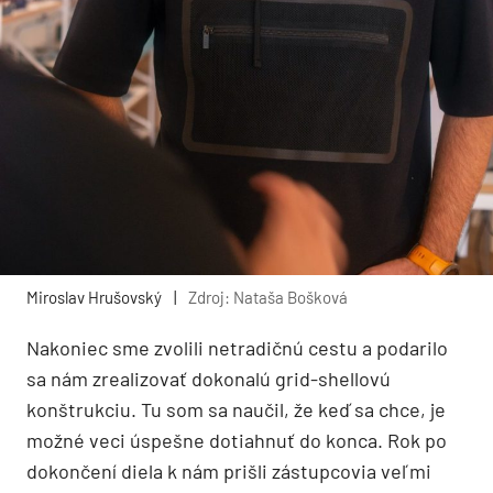
Miroslav Hrušovský
|
Zdroj: Nataša Bošková
Nakoniec sme zvolili netradičnú cestu a podarilo
sa nám zrealizovať dokonalú grid-shellovú
konštrukciu. Tu som sa naučil, že keď sa chce, je
možné veci úspešne dotiahnuť do konca. Rok po
dokončení diela k nám prišli zástupcovia veľmi