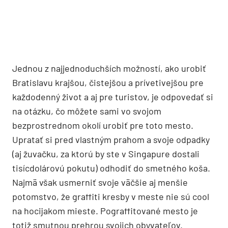
Jednou z najjednoduchších možností, ako urobiť
Bratislavu krajšou, čistejšou a prívetivejšou pre
každodenný život a aj pre turistov, je odpovedať si
na otázku, čo môžete sami vo svojom
bezprostrednom okolí urobiť pre toto mesto.
Upratať si pred vlastným prahom a svoje odpadky
(aj žuvačku, za ktorú by ste v Singapure dostali
tisícdolárovú pokutu) odhodiť do smetného koša.
Najmä však usmerniť svoje väčšie aj menšie
potomstvo, že graffiti kresby v meste nie sú cool
na hocijakom mieste. Pograffitované mesto je
totiž smutnou prehrou svojich obyvateľov.