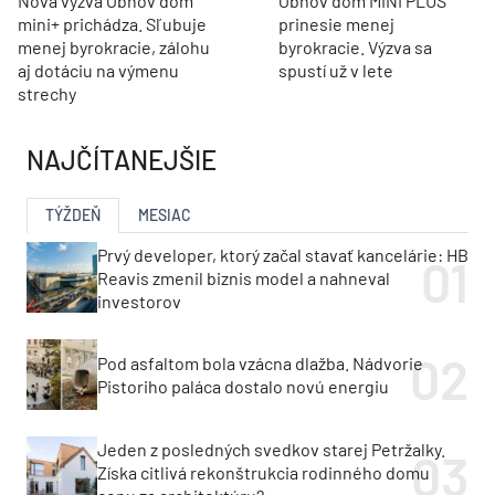
Nová výzva Obnov dom
Obnov dom MINI PLUS
mini+ prichádza. Sľubuje
prinesie menej
menej byrokracie, zálohu
byrokracie. Výzva sa
aj dotáciu na výmenu
spustí už v lete
strechy
NAJČÍTANEJŠIE
TÝŽDEŇ
MESIAC
Prvý developer, ktorý začal stavať kancelárie: HB
Reavis zmenil biznis model a nahneval
investorov
Pod asfaltom bola vzácna dlažba. Nádvorie
Pistoriho paláca dostalo novú energiu
Jeden z posledných svedkov starej Petržalky.
Získa citlivá rekonštrukcia rodinného domu