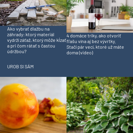
Ako vybrať dlažbu na
záhrady: ktorý materiál
4 domáce triky, ako otvoriť
vydrží záťaž, ktorý môže kĺzať
fľašu vína aj bez vývrtky.
a pri čom rátať s častou
Stačí pár vecí, ktoré už máte
údržbou?
doma (video)
UROB SI SÁM