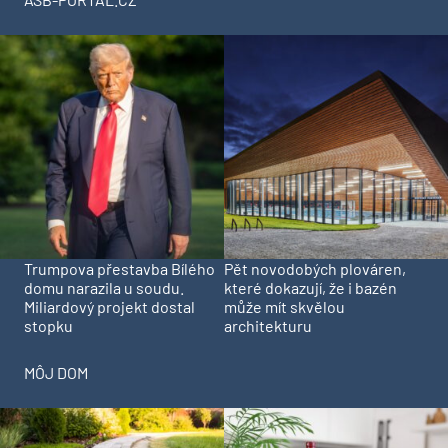
Trumpova přestavba Bílého
Pět novodobých plováren,
domu narazila u soudu.
které dokazují, že i bazén
Miliardový projekt dostal
může mít skvělou
stopku
architekturu
MÔJ DOM