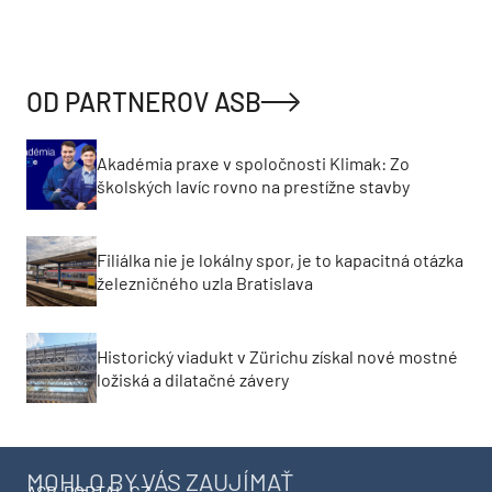
OD PARTNEROV ASB
Akadémia praxe v spoločnosti Klimak: Zo
školských lavíc rovno na prestížne stavby
Filiálka nie je lokálny spor, je to kapacitná otázka
železničného uzla Bratislava
Historický viadukt v Zürichu získal nové mostné
ložiská a dilatačné závery
MOHLO BY VÁS ZAUJÍMAŤ
ASB-PORTAL.CZ