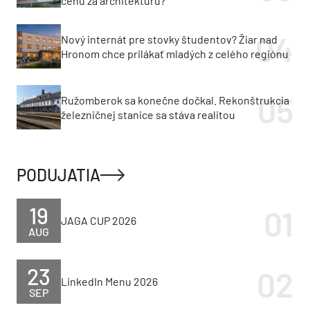
cenu za architektúru?
Nový internát pre stovky študentov? Žiar nad
Hronom chce prilákať mladých z celého regiónu
Ružomberok sa konečne dočkal. Rekonštrukcia
železničnej stanice sa stáva realitou
PODUJATIA
19
JAGA CUP 2026
AUG
23
LinkedIn Menu 2026
SEP