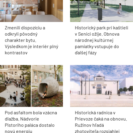
Zmenili dispozíciu a
Historický park pri kaštieli
odkryli pôvodný
v Senici ožije. Obnova
charakter bytu.
národnej kultúrnej
Výsledkom je interiér plný
pamiatky vstupuje do
kontrastov
ďalšej fázy
Pod asfaltom bola vzácna
Historická radnica v
dlažba. Nádvorie
Prievoze čaká na obnovu.
Pistoriho paláca dostalo
Ružinov hľadá
novú energiu
zhotoviteľa rozsiahlej