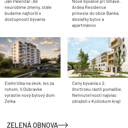
Ján Palenčár: Ak
Nové bývanie pri Sĺňave.
neurobíme zmeny, stále
Ardea Residence
budeme najhorší v
prinesie do obce Banka
dostupnosti bývania
desiatky bytov a
apartmánov
Električka na skok, les za
Ceny bývania v 2.
rohom. V Dúbravke
štvrťroku rástli pomalšie.
vyrastie nový bytový dom
Nehnuteľnosti najviac
Zelka
zdraželi v Košickom kraji
ZELENÁ OBNOVA