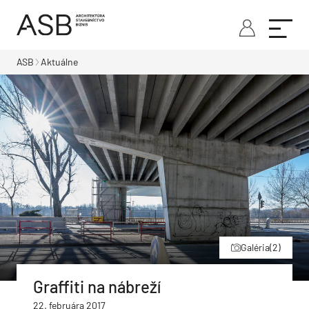
ASB
Aktuálne
Galéria
(2)
Graffiti na nábreží
22. februára 2017