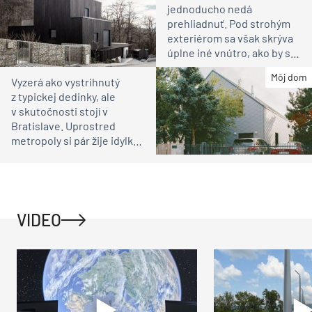
jednoducho nedá
prehliadnuť. Pod strohým
exteriérom sa však skrýva
úplne iné vnútro, ako by ste
čakali
Môj dom
Vyzerá ako vystrihnutý
z typickej dedinky, ale
v skutočnosti stojí v
Bratislave. Uprostred
metropoly si pár žije idylku
ako na vidieku
VIDEO