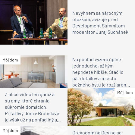
Nevyhnem sa náročným
otázkam, avizuje pred
Development Summitom
moderátor Juraj Suchánek
Na pohľad vyzerá úplne
Môj dom
jednoducho, až kým
neprídete hlbšie. Stačilo
pár detailov a miesto
bežného bytu je rozžiarené
bývanie pre rodinu
Môj dom
Z ulice vidno len garáž a
stromy, ktoré chránia
súkromie domácich.
Príťažlivý dom v Bratislave
je však už na pohľad iný ako
susedia
Môj dom
Drevodom na Devíne sa