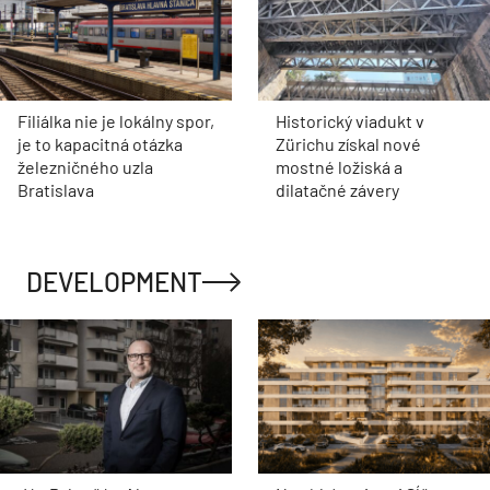
Filiálka nie je lokálny spor,
Historický viadukt v
je to kapacitná otázka
Zürichu získal nové
železničného uzla
mostné ložiská a
Bratislava
dilatačné závery
DEVELOPMENT