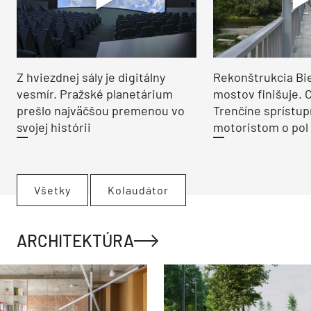
Z hviezdnej sály je digitálny
Rekonštrukcia Bi
vesmír. Pražské planetárium
mostov finišuje. 
prešlo najväčšou premenou vo
Trenčíne sprístup
svojej histórii
motoristom o pol 
Všetky
Kolaudátor
ARCHITEKTÚRA