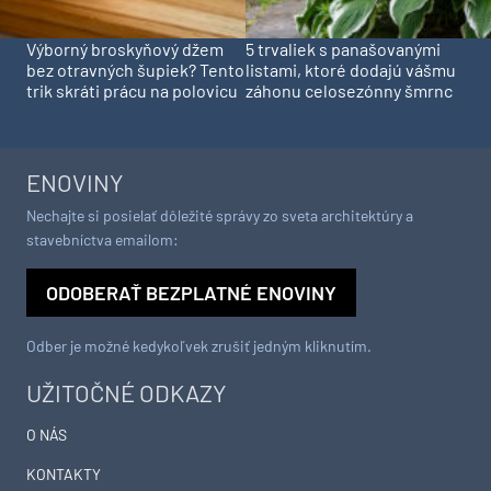
Výborný broskyňový džem
5 trvaliek s panašovanými
bez otravných šupiek? Tento
listami, ktoré dodajú vášmu
trik skráti prácu na polovicu
záhonu celosezónny šmrnc
ENOVINY
Nechajte si posielať dôležité správy zo sveta architektúry a
stavebníctva emailom:
ODOBERAŤ BEZPLATNÉ ENOVINY
Odber je možné kedykoľvek zrušiť jedným kliknutím.
UŽITOČNÉ ODKAZY
O NÁS
KONTAKTY