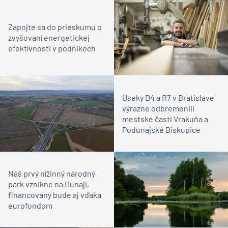
Zapojte sa do prieskumu o
zvyšovaní energetickej
efektívnosti v podnikoch
Úseky D4 a R7 v Bratislave
výrazne odbremenili
mestské časti Vrakuňa a
Podunajské Biskupice
Náš prvý nížinný národný
park vznikne na Dunaji,
financovaný bude aj vďaka
eurofondom