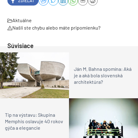
ZDIEĽAŤ
Aktuálne
Našli ste chybu alebo máte pripomienku?
Súvisiace
Ján M. Bahna spomína: Aká
je a aká bola slovenská
architektúra?
Tip na výstavu: Skupina
Memphis oslavuje 40 rokov
gýča a elegancie