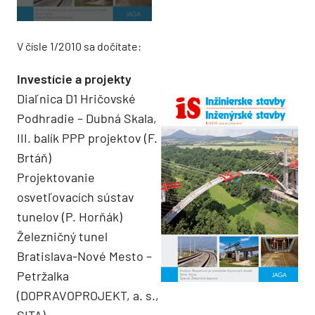
V čísle 1/2010 sa dočítate:
Investície a projekty
Diaľnica D1 Hričovské
Podhradie – Dubná Skala,
III. balík PPP projektov (F.
Brtáň)
Projektovanie
osvetľovacích sústav
tunelov (P. Horňák)
Železničný tunel
Bratislava-Nové Mesto –
Petržalka
(DOPRAVOPROJEKT, a. s.,
SITA)