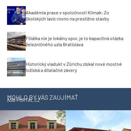
Akadémia praxe v spoločnosti Klimak: Zo
školských lavíc rovno na prestížne stavby
Filiálka nie je lokálny spor, je to kapacitná otázka
železničného uzla Bratislava
Historický viadukt v Zürichu získal nové mostné
ložiská a dilatačné závery
MOHLO BY VÁS ZAUJÍMAŤ
ASB-PORTAL.CZ