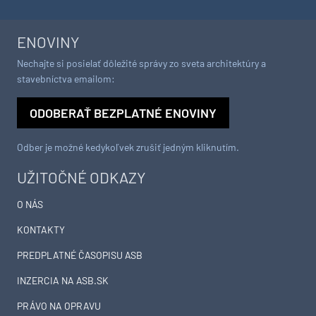
ENOVINY
Nechajte si posielať dôležité správy zo sveta architektúry a
stavebníctva emailom:
ODOBERAŤ BEZPLATNÉ ENOVINY
Odber je možné kedykoľvek zrušiť jedným kliknutím.
UŽITOČNÉ ODKAZY
O NÁS
KONTAKTY
PREDPLATNÉ ČASOPISU ASB
INZERCIA NA ASB.SK
PRÁVO NA OPRAVU