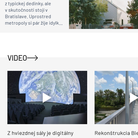
z typickej dedinky, ale
v skutočnosti stojí v
Bratislave. Uprostred
metropoly si pár žije idylku
ako na vidieku
VIDEO
Z hviezdnej sály je digitálny
Rekonštrukcia Bi