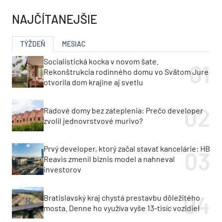
NAJČÍTANEJŠIE
TÝŽDEŇ
MESIAC
Socialistická kocka v novom šate.
Rekonštrukcia rodinného domu vo Svätom Jure
otvorila dom krajine aj svetlu
Radové domy bez zateplenia: Prečo developer
zvolil jednovrstvové murivo?
Prvý developer, ktorý začal stavať kancelárie: HB
Reavis zmenil biznis model a nahneval
investorov
Bratislavský kraj chystá prestavbu dôležitého
mosta. Denne ho využíva vyše 13-tisíc vozidiel