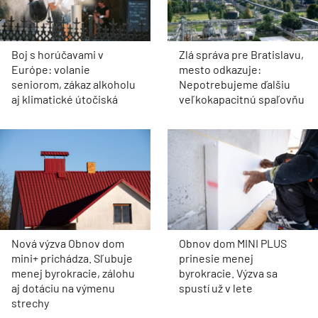
Boj s horúčavami v
Zlá správa pre Bratislavu,
Európe: volanie
mesto odkazuje:
seniorom, zákaz alkoholu
Nepotrebujeme ďalšiu
aj klimatické útočiská
veľkokapacitnú spaľovňu
Nová výzva Obnov dom
Obnov dom MINI PLUS
mini+ prichádza. Sľubuje
prinesie menej
menej byrokracie, zálohu
byrokracie. Výzva sa
aj dotáciu na výmenu
spustí už v lete
strechy