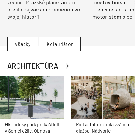
vesmír. Pražské planetárium
mostov finišuje. 
prešlo najväčšou premenou vo
Trenčíne sprístup
svojej histórii
motoristom o pol 
Všetky
Kolaudátor
ARCHITEKTÚRA
Historický park pri kaštieli
Pod asfaltom bola vzácna
v Senici ožije. Obnova
dlažba. Nádvorie