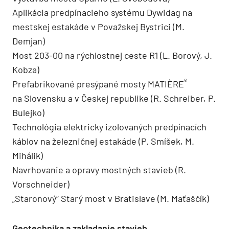
Aplikácia predpínacieho systému Dywidag na
mestskej estakáde v Považskej Bystrici (M.
Demjan)
Most 203-00 na rýchlostnej ceste R1 (L. Borový, J.
Kobza)
®
Prefabrikované presýpané mosty MATIÈRE
na Slovensku a v Českej republike (R. Schreiber, P.
Bulejko)
Technológia elektricky izolovaných predpínacích
káblov na železničnej estakáde (P. Smíšek, M.
Mihálik)
Navrhovanie a opravy mostných stavieb (R.
Vorschneider)
„Staronový“ Starý most v Bratislave (M. Maťaščík)
Geotechnika a zakladanie stavieb