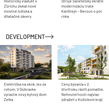
Historický viadukt v
Stroje Swietelsky skrátili
Zürichu získal nové
modernizáciu trate
mostné ložiská a
Karlštejn – Beroun o pol
dilatačné závery
roka
DEVELOPMENT
Električka na skok, les za
Ceny bývania v 2.
rohom. V Dúbravke
štvrťroku rástli pomalšie.
vyrastie nový bytový dom
Nehnuteľnosti najviac
Zelka
zdraželi v Košickom kraji