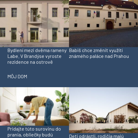
Bydlení mezi dvěma rameny
Babiš chce změnit využití
Labe. V Brandýse vyroste
známého paláce nad Prahou
rezidence na ostrově
MÔJ DOM
Pridajte túto surovinu do
prania, obliečky budú
Deti odrástli, rodičia majú