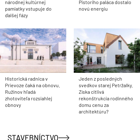
národnej kultúrnej
Pistoriho paláca dostalo
pamiatky vstupuje do
novú energiu
ďalšej fázy
Historická radnica v
Jeden z posledných
Prievoze čaká na obnovu.
svedkov starej Petržalky.
Ružinov hľadá
Získa citlivá
zhotoviteľa rozsiahlej
rekonštrukcia rodinného
obnovy
domu cenu za
architektúru?
STAVEBNÍCTVO