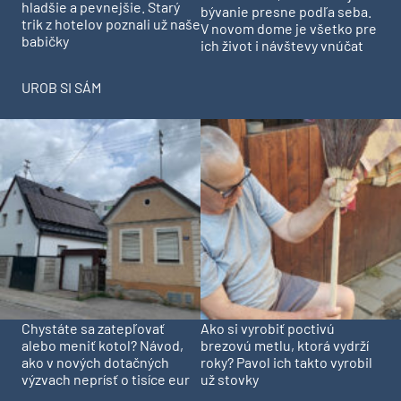
hladšie a pevnejšie. Starý
bývanie presne podľa seba.
trik z hotelov poznali už naše
V novom dome je všetko pre
babičky
ich život i návštevy vnúčat
UROB SI SÁM
Chystáte sa zatepľovať
Ako si vyrobiť poctivú
alebo meniť kotol? Návod,
brezovú metlu, ktorá vydrží
ako v nových dotačných
roky? Pavol ich takto vyrobil
výzvach neprísť o tisíce eur
už stovky