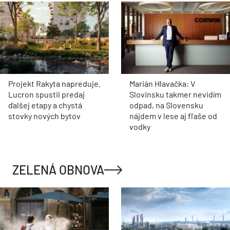
Projekt Rakyta napreduje.
Marián Hlavačka: V
Lucron spustil predaj
Slovinsku takmer nevidím
ďalšej etapy a chystá
odpad, na Slovensku
stovky nových bytov
nájdem v lese aj fľaše od
vodky
ZELENÁ OBNOVA