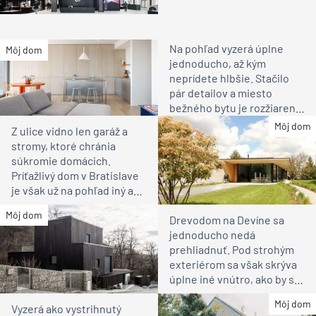
Na pohľad vyzerá úplne
Môj dom
jednoducho, až kým
neprídete hlbšie. Stačilo
pár detailov a miesto
bežného bytu je rozžiarené
bývanie pre rodinu
Môj dom
Z ulice vidno len garáž a
stromy, ktoré chránia
súkromie domácich.
Príťažlivý dom v Bratislave
je však už na pohľad iný ako
susedia
Môj dom
Drevodom na Devíne sa
jednoducho nedá
prehliadnuť. Pod strohým
exteriérom sa však skrýva
úplne iné vnútro, ako by ste
čakali
Môj dom
Vyzerá ako vystrihnutý