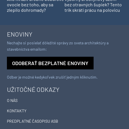
ovocie bez toho, aby sa
bez otravných šupiek? Tento
zlepilo dohromady?
trik skráti prácu na polovicu
ENOVINY
Nechajte si posielať dôležité správy zo sveta architektúry a
stavebníctva emailom:
ODOBERAŤ BEZPLATNÉ ENOVINY
Odber je možné kedykoľvek zrušiť jedným kliknutím.
UŽITOČNÉ ODKAZY
O NÁS
KONTAKTY
PREDPLATNÉ ČASOPISU ASB