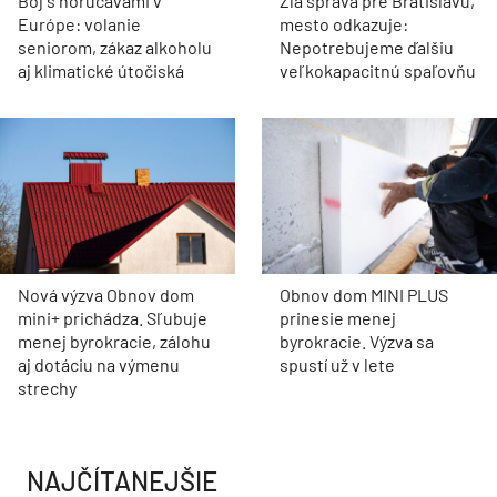
Boj s horúčavami v
Zlá správa pre Bratislavu,
Európe: volanie
mesto odkazuje:
seniorom, zákaz alkoholu
Nepotrebujeme ďalšiu
aj klimatické útočiská
veľkokapacitnú spaľovňu
Nová výzva Obnov dom
Obnov dom MINI PLUS
mini+ prichádza. Sľubuje
prinesie menej
menej byrokracie, zálohu
byrokracie. Výzva sa
aj dotáciu na výmenu
spustí už v lete
strechy
NAJČÍTANEJŠIE