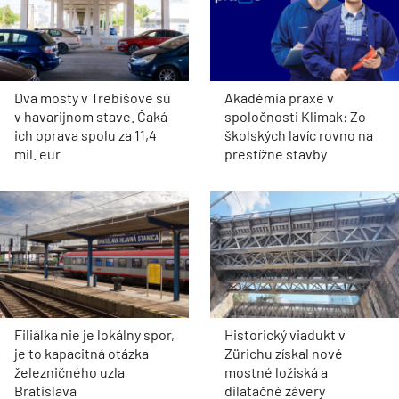
Dva mosty v Trebišove sú
Akadémia praxe v
v havarijnom stave. Čaká
spoločnosti Klimak: Zo
ich oprava spolu za 11,4
školských lavíc rovno na
mil. eur
prestížne stavby
Filiálka nie je lokálny spor,
Historický viadukt v
je to kapacitná otázka
Zürichu získal nové
železničného uzla
mostné ložiská a
Bratislava
dilatačné závery