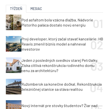
TÝŽDEŇ
MESIAC
Pod asfaltom bola vzácna dlažba. Nádvorie
Pistoriho paláca dostalo novú energiu
Prvý developer, ktorý začal stavať kancelárie: HB
Reavis zmenil biznis model a nahneval
investorov
Jeden z posledných svedkov starej Petržalky.
Získa citlivá rekonštrukcia rodinného domu
cenu za architektúru?
Ružomberok sa konečne dočkal. Rekonštrukcia
železničnej stanice sa stáva realitou
Nový internát pre stovky študentov? Žiar nad