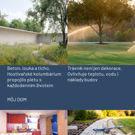
Beton, louka a ticho.
Trávník není jen dekorace.
Hostivařské kolumbárium
Ovlivňuje teplotu, vodu i
propojilo pietu s
náklady budov
každodenním životem
MÔJ DOM