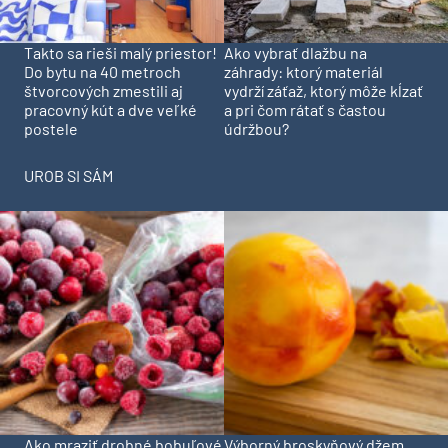
Takto sa rieši malý priestor!
Ako vybrať dlažbu na
Do bytu na 40 metroch
záhrady: ktorý materiál
štvorcových zmestili aj
vydrží záťaž, ktorý môže kĺzať
pracovný kút a dve veľké
a pri čom rátať s častou
postele
údržbou?
UROB SI SÁM
Ako mraziť drobné bobuľové
Výborný broskyňový džem