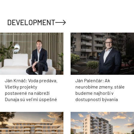
DEVELOPMENT
Ján Krnáč: Voda predáva.
Ján Palenčár: Ak
Všetky projekty
neurobíme zmeny, stále
postavené na nábreží
budeme najhorší v
Dunaja sú veľmi úspešné
dostupnosti bývania