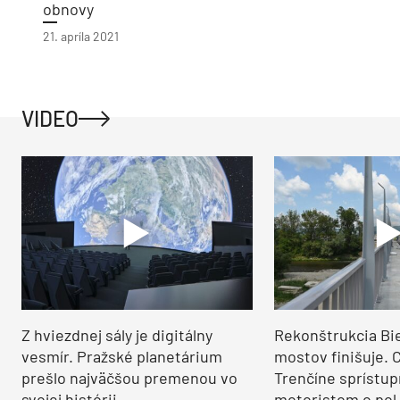
obnovy
21. apríla 2021
VIDEO
Z hviezdnej sály je digitálny
Rekonštrukcia Bi
vesmír. Pražské planetárium
mostov finišuje. 
prešlo najväčšou premenou vo
Trenčíne sprístup
svojej histórii
motoristom o pol 