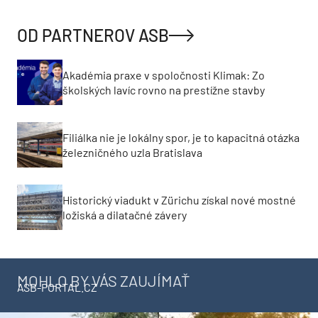
OD PARTNEROV ASB
Akadémia praxe v spoločnosti Klimak: Zo
školských lavíc rovno na prestížne stavby
Filiálka nie je lokálny spor, je to kapacitná otázka
železničného uzla Bratislava
Historický viadukt v Zürichu získal nové mostné
ložiská a dilatačné závery
MOHLO BY VÁS ZAUJÍMAŤ
ASB-PORTAL.CZ