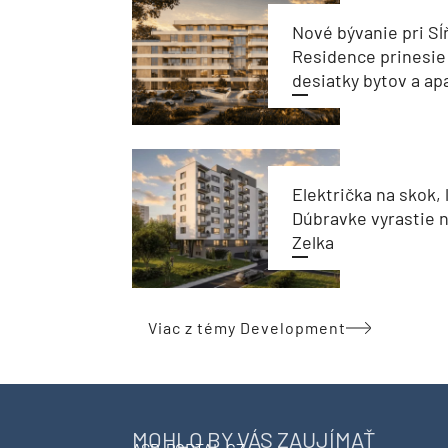
Nové bývanie pri Sĺ
Residence prinesie
desiatky bytov a a
Električka na skok, 
Dúbravke vyrastie 
Zelka
Viac z témy Development
MOHLO BY VÁS ZAUJÍMAŤ