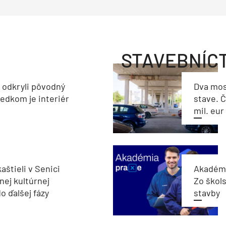
STAVEBNÍC
a odkryli pôvodný
Dva mos
ledkom je interiér
stave. Č
mil. eur
aštieli v Senici
Akadémi
nej kultúrnej
Zo škols
o ďalšej fázy
stavby