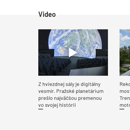
Video
Z hviezdnej sály je digitálny
Reko
vesmír. Pražské planetárium
most
prešlo najväčšou premenou
Tren
vo svojej histórii
moto