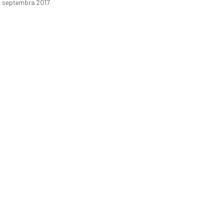
. septembra 2017
otom chovajú ako sálavé panely.