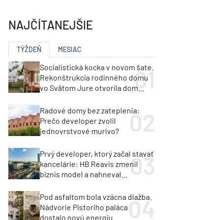
y
Klimatizácia a vetranie
urz Milan Murcka
NAJČÍTANEJŠIE
TÝŽDEŇ
MESIAC
Socialistická kocka v novom šate.
Rekonštrukcia rodinného domu
vo Svätom Jure otvorila dom
krajine aj svetlu
Radové domy bez zateplenia:
Prečo developer zvolil
jednovrstvové murivo?
Prvý developer, ktorý začal stavať
kancelárie: HB Reavis zmenil
biznis model a nahneval
investorov
Pod asfaltom bola vzácna dlažba.
Nádvorie Pistoriho paláca
dostalo novú energiu