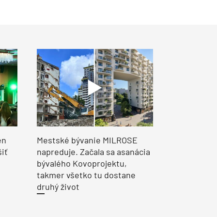
en
Mestské bývanie MILROSE
šiť
napreduje. Začala sa asanácia
bývalého Kovoprojektu,
takmer všetko tu dostane
druhý život