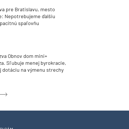
va pre Bratislavu, mesto
e: Nepotrebujeme ďalšiu
pacitnú spaľovňu
zva Obnov dom mini+
za. Sľubuje menej byrokracie,
aj dotáciu na výmenu strechy