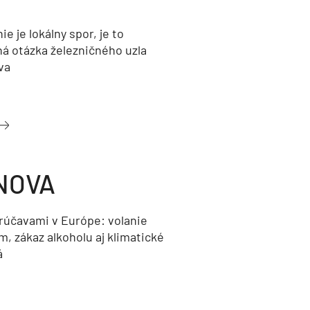
nie je lokálny spor, je to
ná otázka železničného uzla
va
NOVA
orúčavami v Európe: volanie
, zákaz alkoholu aj klimatické
á