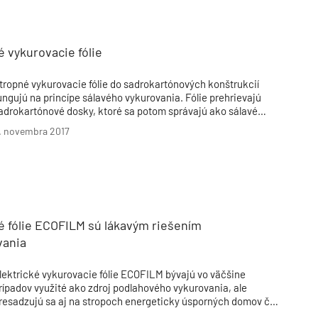
Inžinierske siete
Solárne kolektor
Interiérový dizajn
Bonusy Klubu ASB
Urbanizmus
Manažérsky k
Stavebná technika
 vykurovacie fólie
tropné vykurovacie fólie do sadrokartónových konštrukcií
ungujú na princípe sálavého vykurovania. Fólie prehrievajú
adrokartónové dosky, ktoré sa potom správajú ako sálavé
anely.
. novembra 2017
é fólie ECOFILM sú lákavým riešením
vania
lektrické vykurovacie fólie ECOFILM bývajú vo väčšine
rípadov využité ako zdroj podlahového vykurovania, ale
resadzujú sa aj na stropoch energeticky úsporných domov či
ytov. Fólie prehrievajú sadrokartónové stropné dosky, ktoré sa