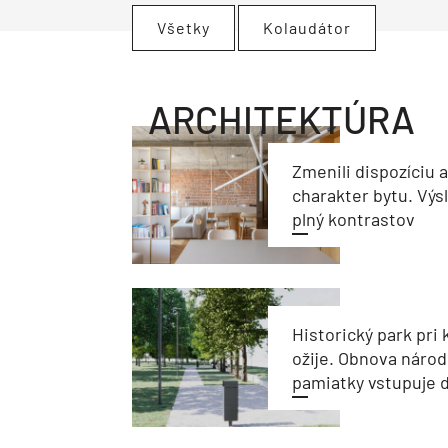
Všetky
Kolaudátor
ARCHITEKTÚRA
Zmenili dispozíciu 
charakter bytu. Výs
plný kontrastov
Historický park pri k
ožije. Obnova národ
pamiatky vstupuje d