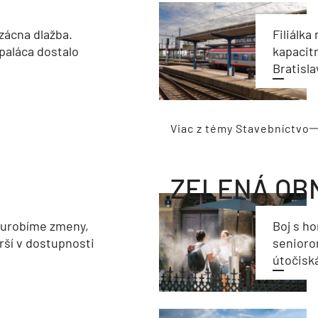
zácna dlažba.
Filiálka 
paláca dostalo
kapacit
Bratisla
Viac z témy Stavebníctvo
ZELENÁ OB
eurobíme zmeny,
Boj s h
rší v dostupnosti
seniorom
útočisk