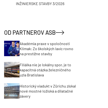
INŽINIERSKE STAVBY 3/2026
ASB
OD PARTNEROV ASB
Akadémia praxe v spoločnosti
Klimak: Zo školských lavíc rovno
na prestížne stavby
Filiálka nie je lokálny spor, je to
kapacitná otázka železničného
uzla Bratislava
Historický viadukt v Zürichu získal
nové mostné ložiská a dilatačné
závery