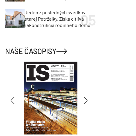
Jeden z posledných svedkov
starej Petržalky. Získa citlivá
rekonštrukcia rodinného domu
cenu za architektúru?
NAŠE ČASOPISY