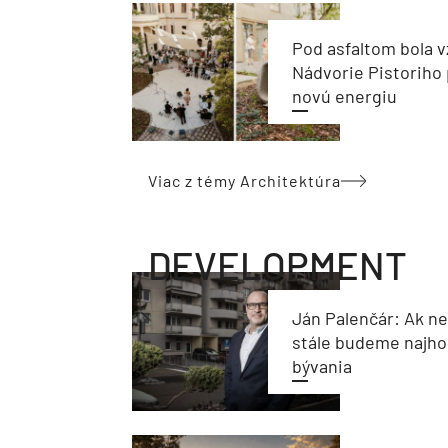
Pod asfaltom bola v
Nádvorie Pistoriho 
novú energiu
Viac z témy Architektúra
DEVELOPMENT
Ján Palenčár: Ak n
stále budeme najho
bývania