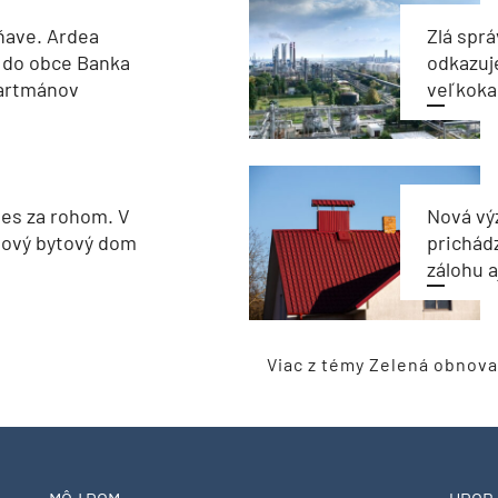
ňave. Ardea
Zlá sprá
 do obce Banka
odkazuj
partmánov
veľkoka
les za rohom. V
Nová vý
nový bytový dom
prichád
zálohu 
Viac z témy Zelená obnova