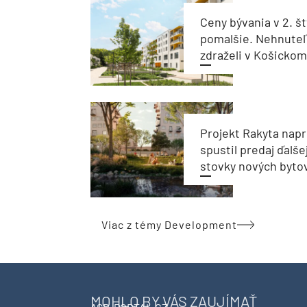
Ceny bývania v 2. št
pomalšie. Nehnuteľ
zdraželi v Košickom 
Projekt Rakyta nap
spustil predaj ďalše
stovky nových byto
Viac z témy Development
MOHLO BY VÁS ZAUJÍMAŤ