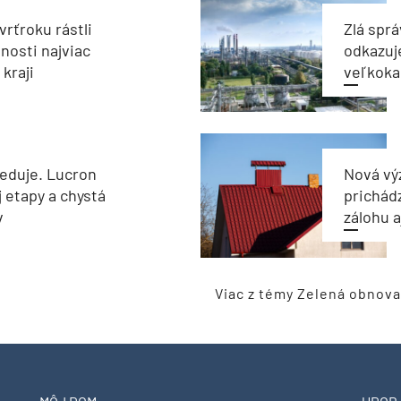
vrťroku rástli
Zlá sprá
nosti najviac
odkazuj
kraji
veľkoka
reduje. Lucron
Nová vý
j etapy a chystá
prichád
v
zálohu 
Viac z témy Zelená obnova