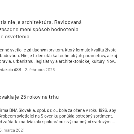
Inžinierske siete
Solárne kolektor
Interiérový dizajn
Bonusy Klubu ASB
Urbanizmus
Manažérsky k
Stavebná technika
tla nie je architektúra. Revidovaná
zásadne mení spôsob hodnotenia
o osvetlenia
enné svetlo je základným prvkom, ktorý formuje kvalitu života
 budovách. Nie je to len otázka technických parametrov, ale aj
dravia, urbanizmu, legislatívy a architektonickej kultúry. Nové
ormy, odborné poznatky a fyziologické výskumy ukazujú, že
edakcia ASB
-
2. februára 2026
vetlo ovplyvňuje nielen vizuálnu pohodu, ale aj biologické
ytmy, funkcie v organizme, hormonálnu rovnováhu,
roduktivitu a duševné zdravie.
vakia je 25 rokov na trhu
irma DNA Slovakia, spol. s r. o., bola založená v roku 1996, aby
ýrobcom svietidiel na Slovenku ponúkla potrebný sortiment.
d začiatku nadviazala spoluprácu s významnými svetovými
ýrobcami komponentov svetelnej techniky BJB, Helvar,
5. marca 2021
ayrton, Zalux. Razantným nástupom LED techniky spoločnosť