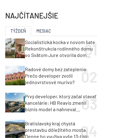
y
Klimatizácia a vetranie
urz Milan Murcka
NAJČÍTANEJŠIE
TÝŽDEŇ
MESIAC
Socialistická kocka v novom šate.
Rekonštrukcia rodinného domu
vo Svätom Jure otvorila dom
krajine aj svetlu
Radové domy bez zateplenia:
Prečo developer zvolil
jednovrstvové murivo?
Prvý developer, ktorý začal stavať
kancelárie: HB Reavis zmenil
biznis model a nahneval
investorov
Bratislavský kraj chystá
prestavbu dôležitého mosta.
Denne ho využíva vyše 13-tisíc