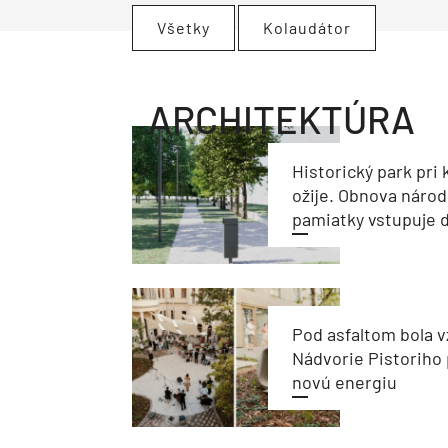
Všetky
Kolaudátor
ARCHITEKTÚRA
Historický park pri k
ožije. Obnova národ
pamiatky vstupuje d
Pod asfaltom bola v
Nádvorie Pistoriho 
novú energiu