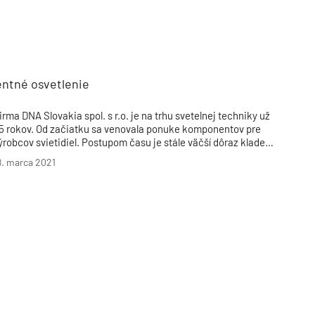
ozšírila zoznam dodávateľov o firmy Ledil, TCI a Citizen. Na
tázky odpovedal Ing. Július Slamenka, riaditeľ spoločnosti
NA Slovakia.
entné osvetlenie
irma DNA Slovakia spol. s r.o. je na trhu svetelnej techniky už
5 rokov. Od začiatku sa venovala ponuke komponentov pre
ýrobcov svietidiel. Postupom času je stále väčší dôraz kladený
a DALI digitálny protokol pre riadenie osvetlenia.
8. marca 2021