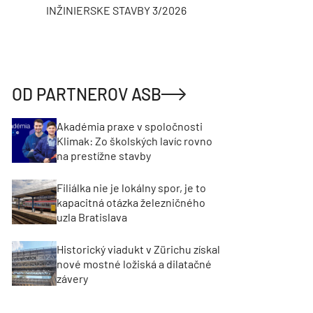
INŽINIERSKE STAVBY 3/2026
ASB
OD PARTNEROV ASB
Akadémia praxe v spoločnosti
Klimak: Zo školských lavíc rovno
na prestížne stavby
Filiálka nie je lokálny spor, je to
kapacitná otázka železničného
uzla Bratislava
Historický viadukt v Zürichu získal
nové mostné ložiská a dilatačné
závery