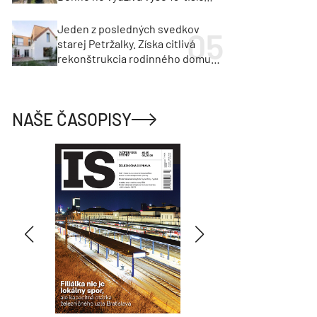
vozidiel
Jeden z posledných svedkov
starej Petržalky. Získa citlivá
rekonštrukcia rodinného domu
cenu za architektúru?
NAŠE ČASOPISY