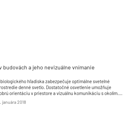
TZB HAUSTECHNIK 3/2026
v budovách a jeho nevizuálne vnímanie
 biologického hľadiska zabezpečuje optimálne svetelné
rostredie denné svetlo. Dostatočné osvetlenie umožňuje
obrú orientáciu v priestore a vizuálnu komunikáciu s okolím.
vetelné prostredie ovplyvňuje súčasne celý rad biologických
1. januára 2018
unkcií v organizme, preto treba zabezpečiť potrebnú
ynamiku svetla.