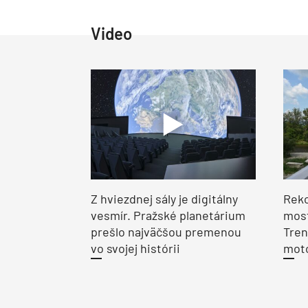
Video
Z hviezdnej sály je digitálny
Reko
vesmír. Pražské planetárium
most
prešlo najväčšou premenou
Tren
vo svojej histórii
moto