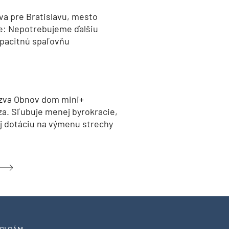
va pre Bratislavu, mesto
e: Nepotrebujeme ďalšiu
pacitnú spaľovňu
zva Obnov dom mini+
za. Sľubuje menej byrokracie,
aj dotáciu na výmenu strechy