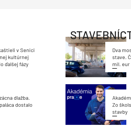
STAVEBNÍC
aštieli v Senici
Dva mos
nej kultúrnej
stave. Č
o ďalšej fázy
mil. eur
zácna dlažba.
Akadémi
paláca dostalo
Zo škols
stavby