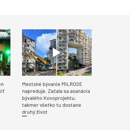
en
Mestské bývanie MILROSE
šiť
napreduje. Začala sa asanácia
bývalého Kovoprojektu,
takmer všetko tu dostane
druhý život