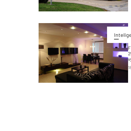
r
o
D
Intelig
F
2
v
n
1