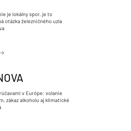
nie je lokálny spor, je to
ná otázka železničného uzla
va
NOVA
orúčavami v Európe: volanie
, zákaz alkoholu aj klimatické
á