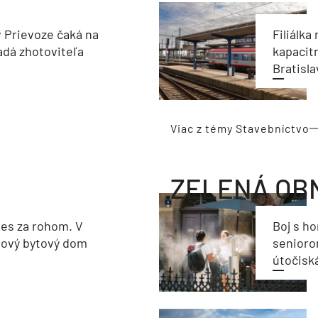
v Prievoze čaká na
Filiálka 
adá zhotoviteľa
kapacit
Bratisla
Viac z témy Stavebníctvo
ZELENÁ OB
les za rohom. V
Boj s h
nový bytový dom
seniorom
útočisk