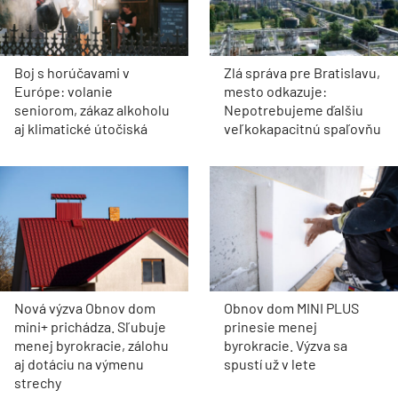
Boj s horúčavami v
Zlá správa pre Bratislavu,
Európe: volanie
mesto odkazuje:
seniorom, zákaz alkoholu
Nepotrebujeme ďalšiu
aj klimatické útočiská
veľkokapacitnú spaľovňu
Nová výzva Obnov dom
Obnov dom MINI PLUS
mini+ prichádza. Sľubuje
prinesie menej
menej byrokracie, zálohu
byrokracie. Výzva sa
aj dotáciu na výmenu
spustí už v lete
strechy