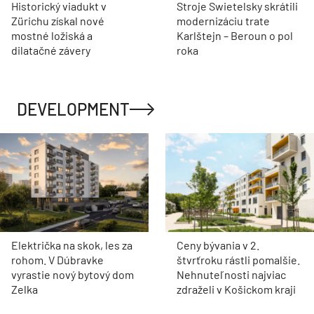
Historický viadukt v
Stroje Swietelsky skrátili
Zürichu získal nové
modernizáciu trate
mostné ložiská a
Karlštejn – Beroun o pol
dilatačné závery
roka
DEVELOPMENT
Električka na skok, les za
Ceny bývania v 2.
rohom. V Dúbravke
štvrťroku rástli pomalšie.
vyrastie nový bytový dom
Nehnuteľnosti najviac
Zelka
zdraželi v Košickom kraji