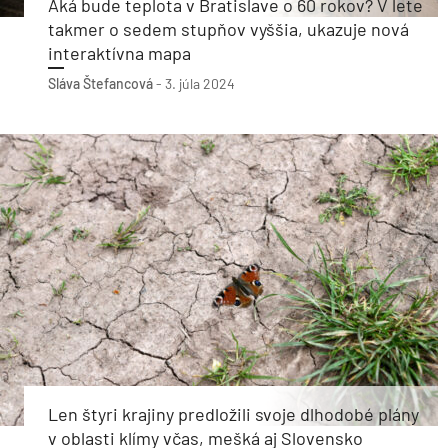
Aká bude teplota v Bratislave o 60 rokov? V lete
takmer o sedem stupňov vyššia, ukazuje nová
interaktívna mapa
Sláva Štefancová
-
3. júla 2024
Len štyri krajiny predložili svoje dlhodobé plány
v oblasti klímy včas, mešká aj Slovensko