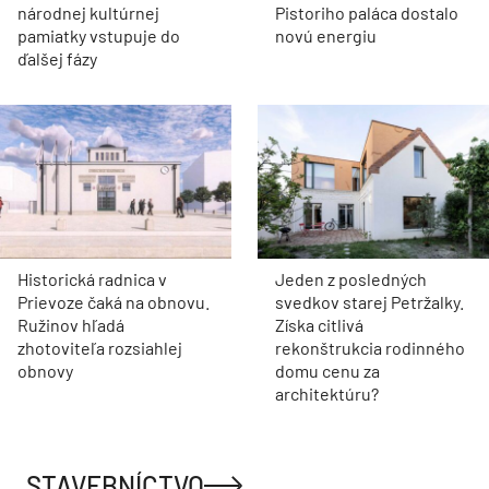
národnej kultúrnej
Pistoriho paláca dostalo
pamiatky vstupuje do
novú energiu
ďalšej fázy
Historická radnica v
Jeden z posledných
Prievoze čaká na obnovu.
svedkov starej Petržalky.
Ružinov hľadá
Získa citlivá
zhotoviteľa rozsiahlej
rekonštrukcia rodinného
obnovy
domu cenu za
architektúru?
STAVEBNÍCTVO