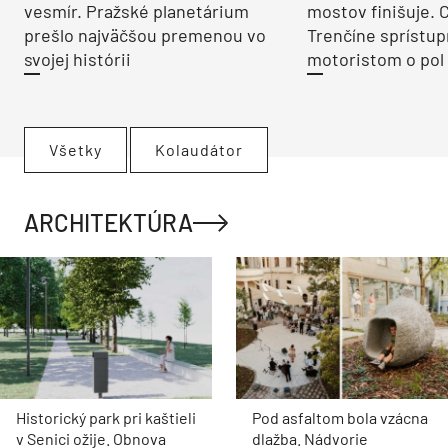
vesmír. Pražské planetárium
mostov finišuje. 
prešlo najväčšou premenou vo
Trenčíne sprístup
svojej histórii
motoristom o pol 
Všetky
Kolaudátor
ARCHITEKTÚRA
Historický park pri kaštieli
Pod asfaltom bola vzácna
v Senici ožije. Obnova
dlažba. Nádvorie