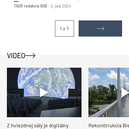
TASR
redakcia ASB
-
2. júla 2024
1 z 7
VIDEO
Z hviezdnej sály je digitálny
Rekonštrukcia Bi