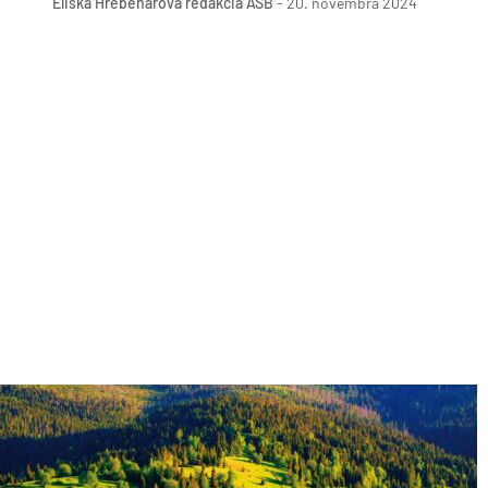
Eliška Hřebenářová
redakcia ASB
-
20. novembra 2024