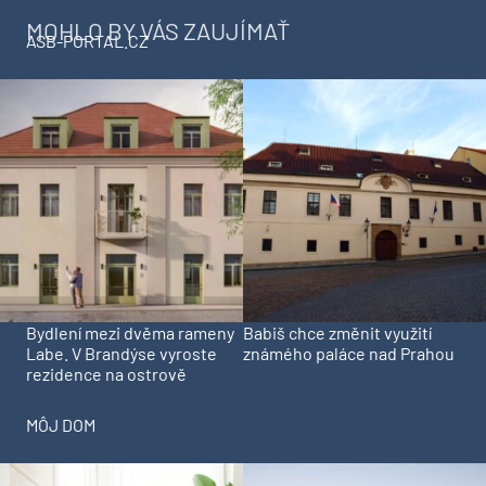
MOHLO BY VÁS ZAUJÍMAŤ
ASB-PORTAL.CZ
Bydlení mezi dvěma rameny
Babiš chce změnit využití
Labe. V Brandýse vyroste
známého paláce nad Prahou
rezidence na ostrově
MÔJ DOM