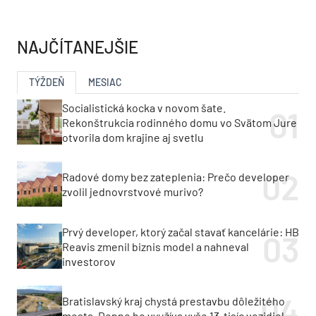
NAJČÍTANEJŠIE
TÝŽDEŇ
MESIAC
Socialistická kocka v novom šate.
Rekonštrukcia rodinného domu vo Svätom Jure
otvorila dom krajine aj svetlu
Radové domy bez zateplenia: Prečo developer
zvolil jednovrstvové murivo?
Prvý developer, ktorý začal stavať kancelárie: HB
Reavis zmenil biznis model a nahneval
investorov
Bratislavský kraj chystá prestavbu dôležitého
mosta. Denne ho využíva vyše 13-tisíc vozidiel