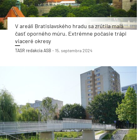
V areáli Bratislavského hradu sa zrútila malá
časť oporného múru. Extrémne počasie trápi
viaceré okresy
TASR
redakcia ASB
-
15. septembra 2024