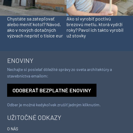
Chystáte sa zatepľovať
Ako si vyrobiť poctivú
alebo meniť kotol? Návod,
brezovú metlu, ktorá vydrží
ako v nových dotačných
roky? Pavol ich takto vyrobil
výzvach neprísť o tisíce eur
už stovky
ENOVINY
Nechajte si posielať dôležité správy zo sveta architektúry a
stavebníctva emailom:
ODOBERAŤ BEZPLATNÉ ENOVINY
Odber je možné kedykoľvek zrušiť jedným kliknutím.
UŽITOČNÉ ODKAZY
O NÁS