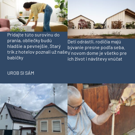
Pridajte túto surovinu do
prania, obliečky budú
Deti odrástli, rodičia majú
hladšie a pevnejšie. Starý
bývanie presne podľa seba.
trik z hotelov poznali už naše
V novom dome je všetko pre
babičky
ich život i návštevy vnúčat
UROB SI SÁM