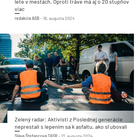
lete v mestách. Oproti tráve má aj o 20 stupňov
viac
redakcia ASB
-
16. augusta 2024
Zelený radar: Aktivisti z Poslednej generácie
neprestali s lepením sa k asfaltu, ako sľubovali
Sláva Štefancová
TASR
-
13. augusta 2024