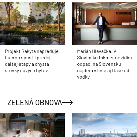
Projekt Rakyta napreduje.
Marián Hlavačka: V
Lucron spustil predaj
Slovinsku takmer nevidím
ďalšej etapy a chystá
odpad, na Slovensku
stovky nových bytov
nájdem v lese aj fľaše od
vodky
ZELENÁ OBNOVA