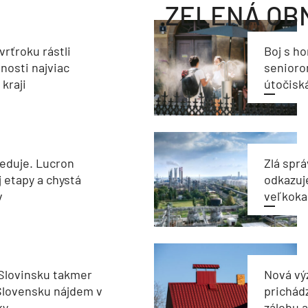
ZELENÁ OB
vrťroku rástli
Boj s h
nosti najviac
seniorom
kraji
útočisk
reduje. Lucron
Zlá sprá
j etapy a chystá
odkazuj
v
veľkoka
 Slovinsku takmer
Nová vý
Slovensku nájdem v
prichád
ky
zálohu 