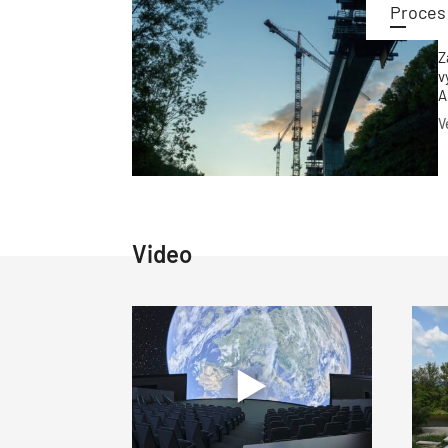
Proces 
Z
v
A
V
Video