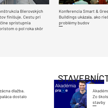
nštrukcia Bierovských
Konferencia Smart & Gre
ov finišuje. Cestu pri
Buildings ukázala, ako rie
číne sprístupnia
problémy budov
ristom o pol roka skôr
STAVEBNÍC
zácna dlažba.
Akadémi
paláca dostalo
Zo škols
stavby