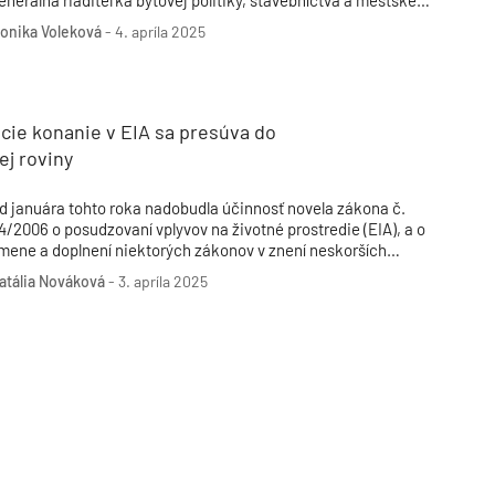
enerálna riaditeľka bytovej politiky, stavebníctva a mestského
ozvoja na rezorte dopravy Ladislava Cengelová.
onika Voleková
-
4. apríla 2025
cie konanie v EIA sa presúva do
ej roviny
d januára tohto roka nadobudla účinnosť novela zákona č.
4/2006 o posudzovaní vplyvov na životné prostredie (EIA), a o
mene a doplnení niektorých zákonov v znení neskorších
redpisov, pričom ďalšia novela súvisí s prijatím nového
atália Nováková
-
3. apríla 2025
tavebného zákona od apríla 2025. Účelom novoročnej novely
olo odstrániť tzv. goldplating a exaktnejšie definovať
ednotlivé procesy v EIA.