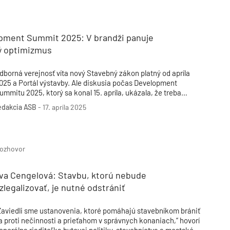
Inžinierske siete
Solárne kolektor
Interiérový dizajn
Bonusy Klubu ASB
Urbanizmus
Manažérsky k
Stavebná technika
pment Summit 2025: V brandži panuje
ý optimizmus
dborná verejnosť víta nový Stavebný zákon platný od apríla
025 a Portál výstavby. Ale diskusia počas Development
ummitu 2025, ktorý sa konal 15. apríla, ukázala, že treba
otiahnuť napríklad vykonávacie vyhlášky či mandátne
edakcia ASB
-
17. apríla 2025
ertifikáty pre architektov či autorizovaných inžinierov.
menami prechádza celý stavebný sektor.
ozhovor
ava Cengelová: Stavbu, ktorú nebude
legalizovať, je nutné odstrániť
Zaviedli sme ustanovenia, ktoré pomáhajú stavebníkom brániť
a proti nečinnosti a prieťahom v správnych konaniach,“ hovorí