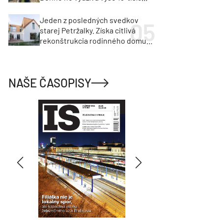
vozidiel
Jeden z posledných svedkov
starej Petržalky. Získa citlivá
rekonštrukcia rodinného domu
cenu za architektúru?
NAŠE ČASOPISY