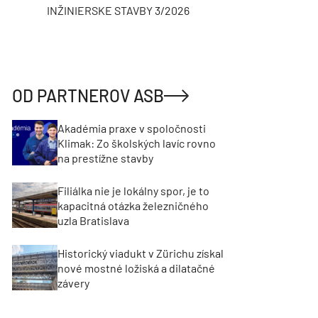
INŽINIERSKE STAVBY 3/2026
ASB
OD PARTNEROV ASB
Akadémia praxe v spoločnosti
Klimak: Zo školských lavíc rovno
na prestížne stavby
Filiálka nie je lokálny spor, je to
kapacitná otázka železničného
uzla Bratislava
Historický viadukt v Zürichu získal
nové mostné ložiská a dilatačné
závery