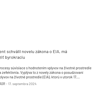
TZB HAUSTECHNIK 3/2026
nt schválil novelu zákona o EIA, má
iť byrokraciu
rocesy súvisiace s hodnotením vplyvov na životné prostredie
a zefektívnia. Vyplýva to z novely zákona o posudzovaní
plyvov na životné prostredie (EIA), ktorú v utorok 17.
eptembra schválil parlament.
ASR
-
17. septembra 2024