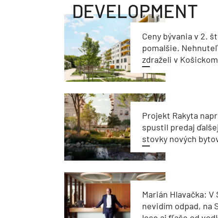
DEVELOPMENT
Ceny bývania v 2. št
pomalšie. Nehnuteľ
zdraželi v Košickom 
Projekt Rakyta nap
spustil predaj ďalše
stovky nových byto
Marián Hlavačka: V
nevidím odpad, na 
lese aj fľaše od vod