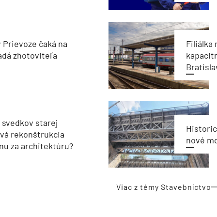
v Prievoze čaká na
Filiálka 
adá zhotoviteľa
kapacit
Bratisla
 svedkov starej
Historic
livá rekonštrukcia
nové mo
u za architektúru?
Viac z témy Stavebníctvo