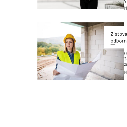
g
r
M
Zisťova
odborn
O
2
z
p
N
S
b
j