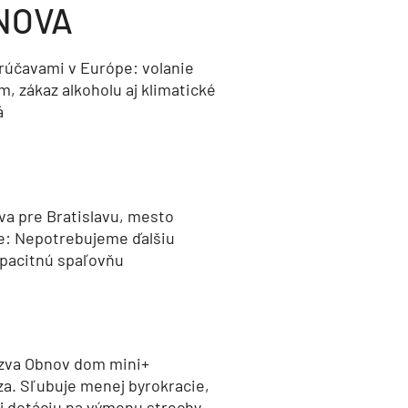
NOVA
orúčavami v Európe: volanie
, zákaz alkoholu aj klimatické
á
va pre Bratislavu, mesto
e: Nepotrebujeme ďalšiu
pacitnú spaľovňu
zva Obnov dom mini+
za. Sľubuje menej byrokracie,
aj dotáciu na výmenu strechy