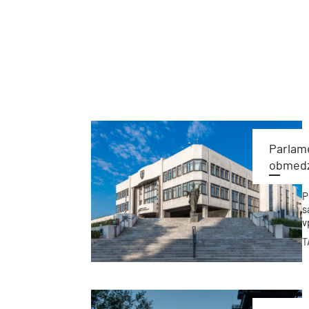
Parlame
obmedz
P
s
v
s
T