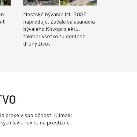
en
Mestské bývanie MILROSE
šiť
napreduje. Začala sa asanácia
bývalého Kovoprojektu,
takmer všetko tu dostane
druhý život
TVO
a praxe v spoločnosti Klimak:
kých lavíc rovno na prestížne