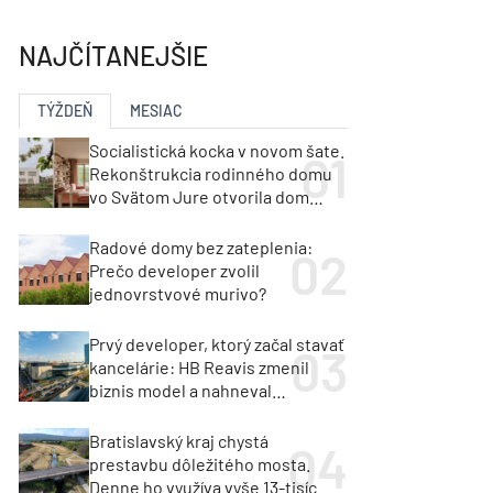
y
Klimatizácia a vetranie
urz Milan Murcka
NAJČÍTANEJŠIE
TÝŽDEŇ
MESIAC
Socialistická kocka v novom šate.
Rekonštrukcia rodinného domu
vo Svätom Jure otvorila dom
krajine aj svetlu
Radové domy bez zateplenia:
Prečo developer zvolil
jednovrstvové murivo?
Prvý developer, ktorý začal stavať
kancelárie: HB Reavis zmenil
biznis model a nahneval
investorov
Bratislavský kraj chystá
prestavbu dôležitého mosta.
Denne ho využíva vyše 13-tisíc