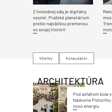
Z hviezdnej sály je digitálny
Reko
vesmír. Pražské planetárium
most
prešlo najväčšou premenou
Tren
vo svojej histórii
moto
Všetky
Kolaudátor
ARCHITEKTÚRA
Pod asfaltom bola v
Nádvorie Pistoriho 
novú energiu