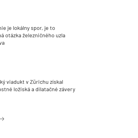
nie je lokálny spor, je to
ná otázka železničného uzla
va
ký viadukt v Zürichu získal
stné ložiská a dilatačné závery