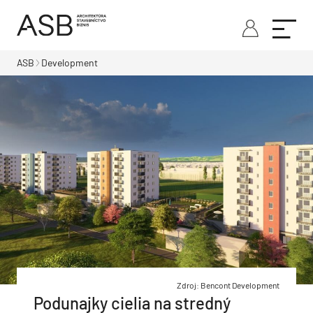
ASB
Development
Zdroj: Bencont Development
Podunajky cielia na stredný