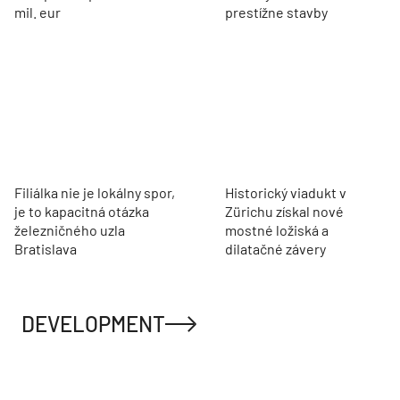
mil. eur
prestížne stavby
Filiálka nie je lokálny spor,
Historický viadukt v
je to kapacitná otázka
Zürichu získal nové
železničného uzla
mostné ložiská a
Bratislava
dilatačné závery
DEVELOPMENT