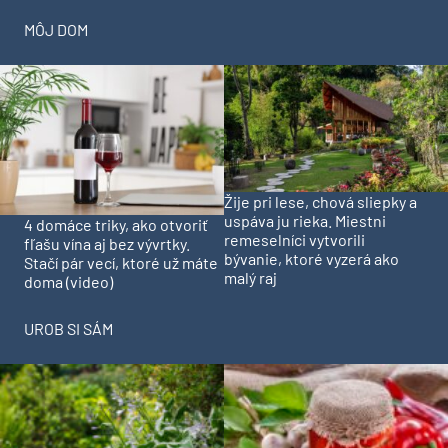
MÔJ DOM
Žije pri lese, chová sliepky a
uspáva ju rieka. Miestni
4 domáce triky, ako otvoriť
remeselníci vytvorili
fľašu vína aj bez vývrtky.
bývanie, ktoré vyzerá ako
Stačí pár vecí, ktoré už máte
malý raj
doma (video)
UROB SI SÁM