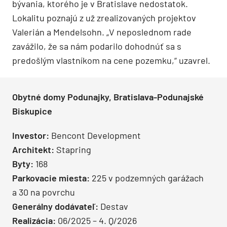
bývania, ktorého je v Bratislave nedostatok.
Lokalitu poznajú z už zrealizovaných projektov
Valerián a Mendelsohn. „V neposlednom rade
zavážilo, že sa nám podarilo dohodnúť sa s
predošlým vlastníkom na cene pozemku,“ uzavrel.
Obytné domy Podunajky, Bratislava-Podunajské
Biskupice
Investor:
Bencont Development
Architekt:
Stapring
Byty:
168
Parkovacie miesta:
225 v podzemných garážach
a 30 na povrchu
Generálny dodávateľ:
Destav
Realizácia:
06/2025 – 4. Q/2026