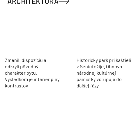
ARCHITEKTÚRA
Zmenili dispozíciu a
Historický park pri kaštieli
odkryli pôvodný
v Senici ožije. Obnova
charakter bytu.
národnej kultúrnej
Výsledkom je interiér plný
pamiatky vstupuje do
kontrastov
ďalšej fázy