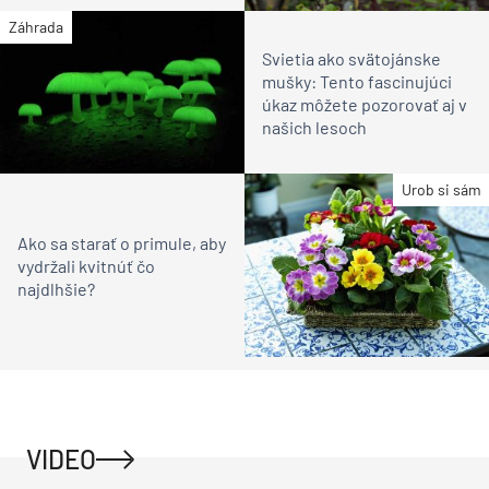
Záhrada
Svietia ako svätojánske
mušky: Tento fascinujúci
úkaz môžete pozorovať aj v
našich lesoch
Urob si sám
Ako sa starať o primule, aby
vydržali kvitnúť čo
najdlhšie?
VIDEO