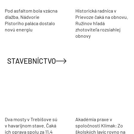
Pod asfaltom bola vzácna
Historická radnica v
dlažba. Nádvorie
Prievoze čaká na obnovu.
Pistoriho paláca dostalo
Ružinov hľadá
novú energiu
zhotoviteľa rozsiahlej
obnovy
STAVEBNÍCTVO
Dva mosty v Trebišove sú
Akadémia praxe v
v havarijnom stave. Čaká
spoločnosti Klimak: Zo
ich oprava spolu za 11,4
školských lavíc rovno na