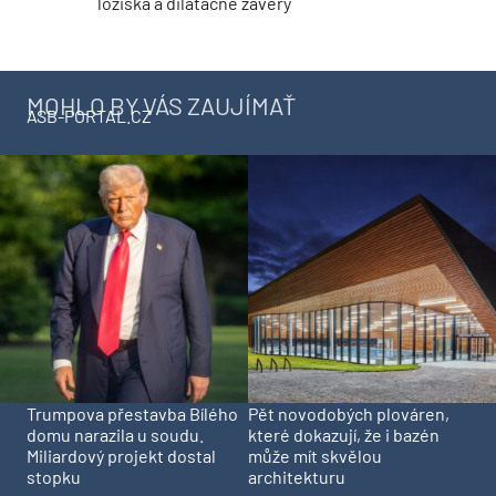
ložiská a dilatačné závery
MOHLO BY VÁS ZAUJÍMAŤ
ASB-PORTAL.CZ
Trumpova přestavba Bílého
Pět novodobých plováren,
domu narazila u soudu.
které dokazují, že i bazén
Miliardový projekt dostal
může mít skvělou
stopku
architekturu