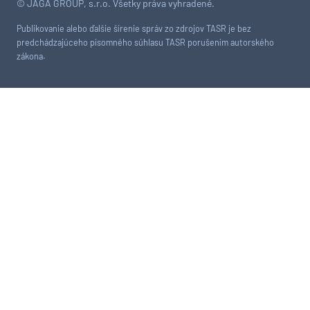
© JAGA GROUP, s.r.o. Všetky práva vyhradené.
Publikovanie alebo ďalšie šírenie správ zo zdrojov TASR je bez
predchádzajúceho písomného súhlasu TASR porušením autorského
zákona.