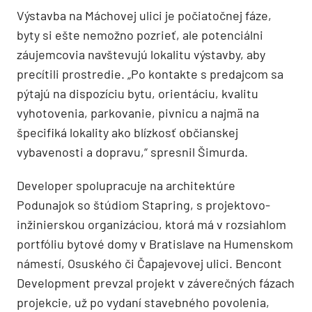
Výstavba na Máchovej ulici je počiatočnej fáze,
byty si ešte nemožno pozrieť, ale potenciálni
záujemcovia navštevujú lokalitu výstavby, aby
precítili prostredie. „Po kontakte s predajcom sa
pýtajú na dispozíciu bytu, orientáciu, kvalitu
vyhotovenia, parkovanie, pivnicu a najmä na
špecifiká lokality ako blízkosť občianskej
vybavenosti a dopravu,“ spresnil Šimurda.
Developer spolupracuje na architektúre
Podunajok so štúdiom Stapring, s projektovo-
inžinierskou organizáciou, ktorá má v rozsiahlom
portfóliu bytové domy v Bratislave na Humenskom
námestí, Osuského či Čapajevovej ulici. Bencont
Development prevzal projekt v záverečných fázach
projekcie, už po vydaní stavebného povolenia,