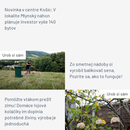
Novinka v centre Košíc: V
lokalite Mlynský náhon
plánuje investor vyše 140
bytov
Urob si sám
Zo smetnej nádoby si
vyrobil balíkovač sena.
Pozrite sa, ako to funguje!
Urob si sám
Pomôžte vtákom prežiť
zimu! Domáce lojové
koláčiky im doplnia
potrebné živiny, výroba je
jednoduchá