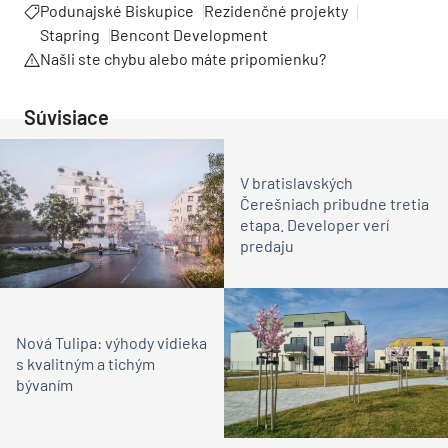
Podunajské Biskupice
Rezidenčné projekty
Stapring
Bencont Development
Našli ste chybu alebo máte pripomienku?
Súvisiace
V bratislavských
Čerešniach pribudne tretia
etapa. Developer verí
predaju
Nová Tulipa: výhody vidieka
s kvalitným a tichým
bývaním