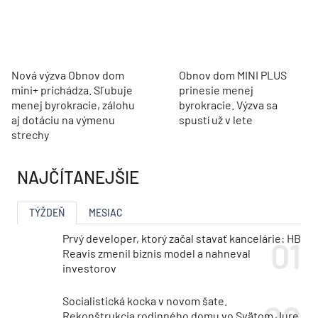
Nová výzva Obnov dom
Obnov dom MINI PLUS
mini+ prichádza. Sľubuje
prinesie menej
menej byrokracie, zálohu
byrokracie. Výzva sa
aj dotáciu na výmenu
spustí už v lete
strechy
NAJČÍTANEJŠIE
TÝŽDEŇ
MESIAC
Prvý developer, ktorý začal stavať kancelárie: HB
Reavis zmenil biznis model a nahneval
investorov
Socialistická kocka v novom šate.
Rekonštrukcia rodinného domu vo Svätom Jure