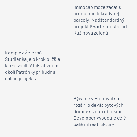
Immocap môže začať s
premenou lukratívnej
parcely: Nadštandardný
projekt Kvarter dostal od
Ružinova zelenú
Komplex Železná
Studienka je o krok bližšie
k realizácii. V lukratívnom
okolí Patrónky pribudnú
ďalšie projekty
Bývanie v Hlohovci sa
rozšíri o deväť bytových
domov s vnútroblokmi.
Developer vybuduje celý
balík infraštruktúry