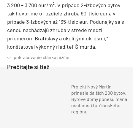
3 200 – 3 700 eur/m². V prípade 2-izbových bytov
tak hovoríme o rozdiele zhruba 90-tisíc eur a v
prípade 3-izbových až 135-tisíc eur. Podunajky sa s
cenou nachádzajú zhruba v strede medzi
priemerom Bratislavy a okolitými okresmi,“
konštatoval výkonný riaditeľ Šimurda.
Prečítajte si tiež
Projekt Nový Martin
prinesie ďalších 200 bytov.
Bytové domy ponesú mená
osobností turčianskeho
regiónu