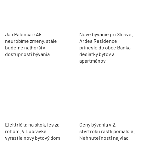
Ján Palenčár: Ak
Nové bývanie pri Sĺňave.
neurobíme zmeny, stále
Ardea Residence
budeme najhorší v
prinesie do obce Banka
dostupnosti bývania
desiatky bytov a
apartmánov
Električka na skok, les za
Ceny bývania v 2.
rohom. V Dúbravke
štvrťroku rástli pomalšie.
vyrastie nový bytový dom
Nehnuteľnosti najviac