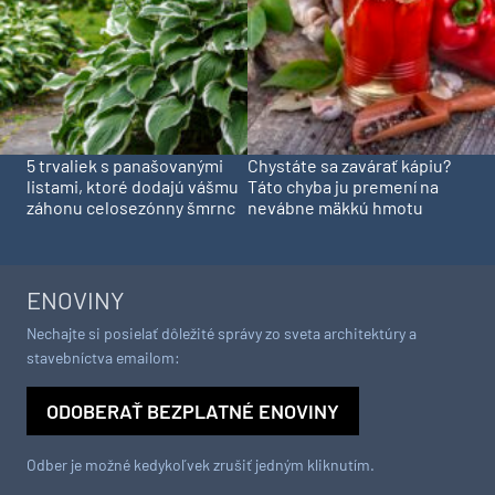
5 trvaliek s panašovanými
Chystáte sa zavárať kápiu?
listami, ktoré dodajú vášmu
Táto chyba ju premení na
záhonu celosezónny šmrnc
nevábne mäkkú hmotu
ENOVINY
Nechajte si posielať dôležité správy zo sveta architektúry a
stavebníctva emailom:
ODOBERAŤ BEZPLATNÉ ENOVINY
Odber je možné kedykoľvek zrušiť jedným kliknutím.