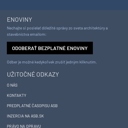
ENOVINY
Nechajte si posielať dôležité správy zo sveta architektúry a
stavebníctva emailom:
ODOBERAŤ BEZPLATNÉ ENOVINY
Odber je možné kedykoľvek zrušiť jedným kliknutím.
UŽITOČNÉ ODKAZY
O NÁS
KONTAKTY
PREDPLATNÉ ČASOPISU ASB
INZERCIA NA ASB.SK
PRÁVO NA OPRAVU