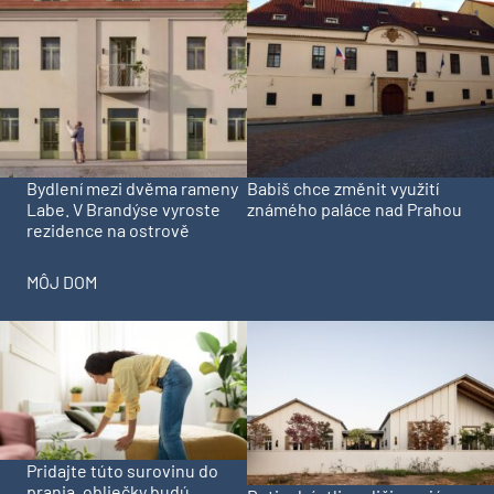
Bydlení mezi dvěma rameny
Babiš chce změnit využití
Labe. V Brandýse vyroste
známého paláce nad Prahou
rezidence na ostrově
MÔJ DOM
Pridajte túto surovinu do
prania, obliečky budú