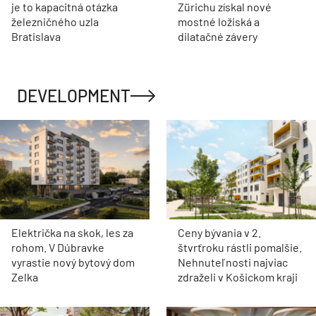
je to kapacitná otázka
Zürichu získal nové
železničného uzla
mostné ložiská a
Bratislava
dilatačné závery
DEVELOPMENT
Električka na skok, les za
Ceny bývania v 2.
rohom. V Dúbravke
štvrťroku rástli pomalšie.
vyrastie nový bytový dom
Nehnuteľnosti najviac
Zelka
zdraželi v Košickom kraji