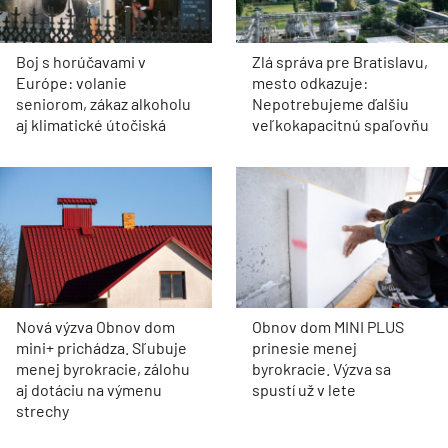
Boj s horúčavami v
Zlá správa pre Bratislavu,
Európe: volanie
mesto odkazuje:
seniorom, zákaz alkoholu
Nepotrebujeme ďalšiu
aj klimatické útočiská
veľkokapacitnú spaľovňu
Nová výzva Obnov dom
Obnov dom MINI PLUS
mini+ prichádza. Sľubuje
prinesie menej
menej byrokracie, zálohu
byrokracie. Výzva sa
aj dotáciu na výmenu
spustí už v lete
strechy