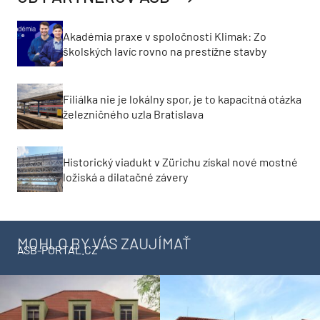
Akadémia praxe v spoločnosti Klimak: Zo
školských lavíc rovno na prestížne stavby
Filiálka nie je lokálny spor, je to kapacitná otázka
železničného uzla Bratislava
Historický viadukt v Zürichu získal nové mostné
ložiská a dilatačné závery
MOHLO BY VÁS ZAUJÍMAŤ
ASB-PORTAL.CZ