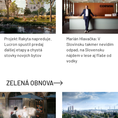
Projekt Rakyta napreduje.
Marián Hlavačka: V
Lucron spustil predaj
Slovinsku takmer nevidím
ďalšej etapy a chystá
odpad, na Slovensku
stovky nových bytov
nájdem v lese aj fľaše od
vodky
ZELENÁ OBNOVA