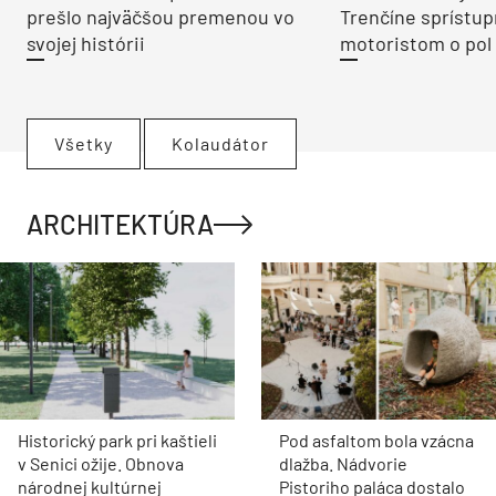
prešlo najväčšou premenou vo
Trenčíne sprístup
svojej histórii
motoristom o pol 
Všetky
Kolaudátor
ARCHITEKTÚRA
Historický park pri kaštieli
Pod asfaltom bola vzácna
v Senici ožije. Obnova
dlažba. Nádvorie
národnej kultúrnej
Pistoriho paláca dostalo