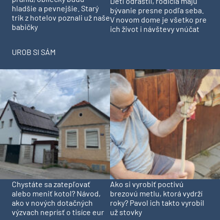
Deti odrástli, rodičia majú
hladšie a pevnejšie. Starý
bývanie presne podľa seba.
trik z hotelov poznali už naše
V novom dome je všetko pre
babičky
ich život i návštevy vnúčat
UROB SI SÁM
Chystáte sa zatepľovať
Ako si vyrobiť poctivú
alebo meniť kotol? Návod,
brezovú metlu, ktorá vydrží
ako v nových dotačných
roky? Pavol ich takto vyrobil
výzvach neprísť o tisíce eur
už stovky