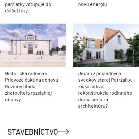
pamiatky vstupuje do
novú energiu
ďalšej fázy
Historická radnica v
Jeden z posledných
Prievoze čaká na obnovu.
svedkov starej Petržalky.
Ružinov hľadá
Získa citlivá
zhotoviteľa rozsiahlej
rekonštrukcia rodinného
obnovy
domu cenu za
architektúru?
STAVEBNÍCTVO