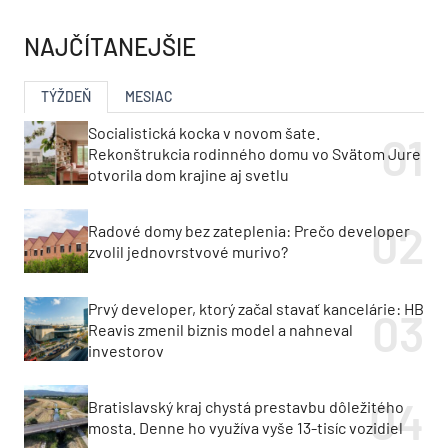
NAJČÍTANEJŠIE
TÝŽDEŇ
MESIAC
Socialistická kocka v novom šate.
Rekonštrukcia rodinného domu vo Svätom Jure
otvorila dom krajine aj svetlu
Radové domy bez zateplenia: Prečo developer
zvolil jednovrstvové murivo?
Prvý developer, ktorý začal stavať kancelárie: HB
Reavis zmenil biznis model a nahneval
investorov
Bratislavský kraj chystá prestavbu dôležitého
mosta. Denne ho využíva vyše 13-tisíc vozidiel